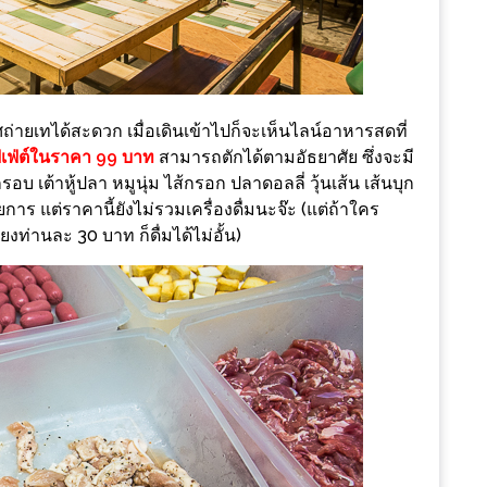
ยเทได้สะดวก เมื่อเดินเข้าไปก็จะเห็นไลน์อาหารสดที่
ฟเฟ่ต์ในราคา 99 บาท
สามารถตักได้ตามอัธยาศัย ซึ่งจะมี
รอบ เต้าหู้ปลา หมูนุ่ม ไส้กรอก ปลาดอลลี่ วุ้นเส้น เส้นบุก
ร แต่ราคานี้ยังไม่รวมเครื่องดื่มนะจ๊ะ (แต่ถ้าใคร
พียงท่านละ 30 บาท ก็ดื่มได้ไม่อั้น)