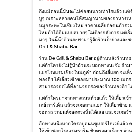
ช้อป
ถึงแม้ตอนนี้มันจะไม่ค่อยหนาวเท่าไรแล้ว แต่เ
ชิ
บูๆ เพราะหลายคนให้สมญานามของอาหารเหล่านี
ลล์
หมูกระทะในเชียงใหม่ ราคาเฉลี่ยต่อคนถ้ารวมท
ชิม
ไหมถ้าได้อิ่มแบบสบายๆ ไม่ต้องอลังการ แต่เร
ที่
มาๆ วันนี้น้าอ้วนจะพามารู้จักร้านปิ้งย่างและช
HIMMA
Grill & Shabu Bar
MARKET
ร้าน De Grill & Shabu Bar อยู่ด้านหลังร้านทอง
FESTIVAL
แต่ถ้าใครยังไม่รู้น้าอ้วนจะบอกทางนะจ๊ะ ถ
แยกโรงแรมเชียงใหม่ภูคำ ก่อนถึงสี่แยก จะเห็นร
10
ทองดีฯ ให้เลี้ยวเข้าซอยมาประมาณ 100 เมตร ร
ร้าน
สามารถจอดได้ที่ลานจอดรถของร้านทองดีฯ ได
พ่อ
แต่ถ้าใครมาจากทางถนนห้วยแก้ว ให้เลี้ยวเข้
ค้า
เดย์ การ์เด้น แล้วจะเจอสามแยก ให้เลี้ยวซ้าย
แซ่บ
จอดรถ รถยนต์จอดตรงนั้นได้เลย และจะเจอร้า
แม่ค้า
อีกทางหนึ่งหากใครอยู่ถนนซูเปอร์ไฮเวย์แล้ว 
สวย
ให้เข้าซอยโรงแรมธาริน ขับตรงมาเรื่อยๆ ผ่