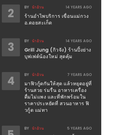
BY
น้าอ้วน
14 YEARS AGO
2
ร้านอำไพบริการ เขื่อนแม่กวง
อ.ดอยสะเก็ด
BY
น้าอ้วน
14 YEARS AGO
3
Grill Jung (กิวจัง) ร้านปิ้งย่าง
บุฟเฟต์น้องใหม่ สุดคุ้ม
BY
น้าอ้วน
7 YEARS AGO
4
มาฟิวกู้ดกันให้สุด แล้วหยุดอยู่ที่
ร้านสวย ร่มรื่น อาหารเครื่อง
ดื่มไม่แพง และที่พักพร้อมใน
ราคาประหยัดที่ สวนอาหาร ฟิ
วกู้ด แม่ทา
BY
น้าอ้วน
5 YEARS AGO
5