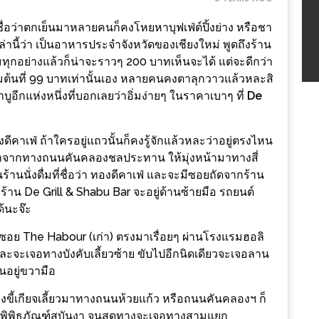
ชื่อว่าตกเย็นมาหลายคนก็คงโหยหาบุฟเฟ่ต์ปิ้งย่าง หรือชา
้ว่า เป็นอาหารประจำจังหวัดของเชียงใหม่ พูดถึงร้าน
ุกอย่างแล้วก็น่าจะราวๆ 200 บาทเห็นจะได้ แต่จะดีกว่า
ิ่มต้นที่ 99 บาทเท่านั้นเอง หลายคนคงตาลุกวาวแล้วหละสิ
าบูอีกแห่งหนึ่งที่บอกเลยว่าอิ่มง่ายๆ ในราคาเบาๆ ที่
De
ดีคาเฟ่ ถ้าใครอยู่แถวนั้นก็คงรู้จักแล้วหละว่าอยู่ตรงไหน
้ามาจากทางถนนคันคลองชลประทาน ให้มุ่งหน้ามาทางสี่
้านนั่งดื่มที่ชื่อว่า ทองดีคาเฟ่ และจะมีซอยถัดจากร้าน
้าน De Grill & Shabu Bar จะอยู่ด้านซ้ายมือ รถยนต์
้นะจ๊ะ
าซอย The Habour (เก่า) ตรงมาเรื่อยๆ ผ่านโรงแรมฮอลิ
 และจะเจอทางบังคับเลี้ยวซ้าย ขับไปอีกนิดเดียวจะเจอลาน
นอยู่ขวามือ
คงขี้เกียจเลี้ยวมาทางถนนห้วยแก้ว หรือถนนคันคลองฯ ก็
านพิพิธภัณฑ์สบันงา จนสุดทางจะเจอทางสามแยก