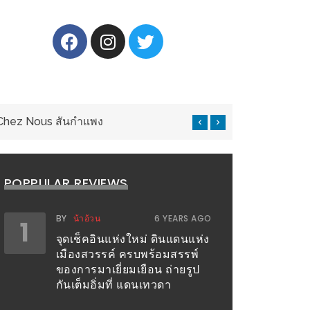
nese Cuisine
แ
POPPULAR REVIEWS
BY
น้าอ้วน
6 YEARS AGO
1
จุดเช็คอินแห่งใหม่ ดินแดนแห่ง
เมืองสวรรค์ ครบพร้อมสรรพ์
ของการมาเยี่ยมเยือน ถ่ายรูป
กันเต็มอิ่มที่ แดนเทวดา