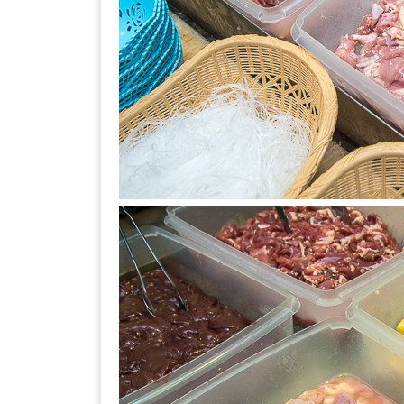
–
ช็อป
ฟิน
กิน
เพลิน
HFG
E-
NEWS
GAME
(SABAI
SEAFOOD)
HOMEPRO
FAIR
2017
เชียงใหม่