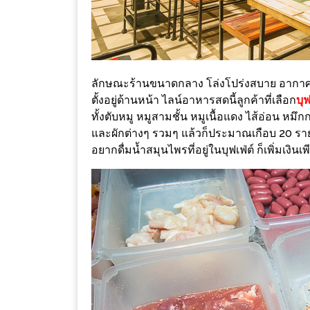
เหนือ
กับ
สลัด
หนุ่ม
บ้านนา
ลักษณะร้านขนาดกลาง โล่งโปร่งสบาย อากาศถ่า
ตั้งอยู่ด้านหน้า ไลน์อาหารสดนี้ลูกค้าที่เลือก
บุ
เมนู
ทั้งตับหมู หมูสามชั้น หมูเนื้อแดง ไส้อ่อน หมึกก
เด็ด
และผักต่างๆ รวมๆ แล้วก็ประมาณเกือบ 20 รายกา
จาก
อยากดื่มน้ำสมุนไพรที่อยู่ในบุฟเฟ่ต์ ก็เพิ่มเงินเ
ANNA
FARM
ที่
เอาชนะ
ใจ
กรรมการ
จาก
THE