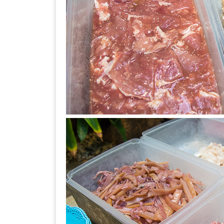
DISH
EVENT
ที่
ต้อง
ห้าม
พลาด
สำหรับ
ฤดู
หนาว
นี้
กับ
PING
FAI
FESTIVAL
2