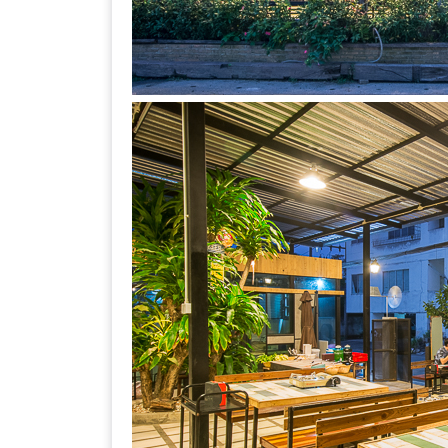
ลอง
ถนน
คน
เดิน
วัน
อาทิตย์
ท่าแพ
เชียงใหม่
CART
CHECKOUT
DRAFT
–
บาร์บีคิว
สาว