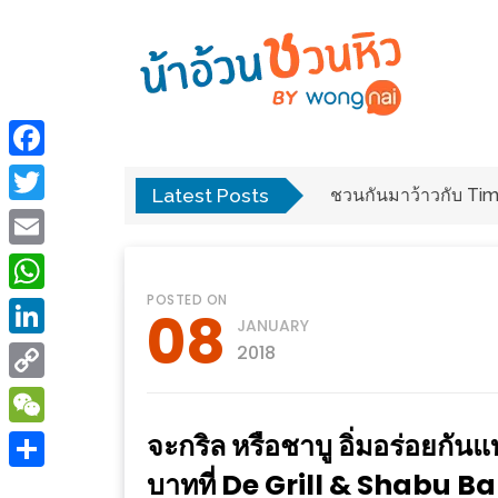
ร้าน
“เป็น
อาหาร
แสน”
Facebook
แนะนำ
Latest Posts
พง
มาที่เดียว จบ ครบ ก
[PR]
Twitter
อิ่ม
เลือก
Email
ร้าน
รับ
POSTED ON
อาหาร
โชค
WhatsApp
08
JANUARY
ที่
ที่
LinkedIn
2018
ต้องการ
โรงแรม
Copy
ศิริ
ติดต่อ
ปัน
Link
จะกริล หรือชาบู อิ่มอร่อยกันแ
WeChat
น้า
นาฯ
บาทที่ De Grill & Shabu Ba
อ้วน
Share
เชียงใหม่