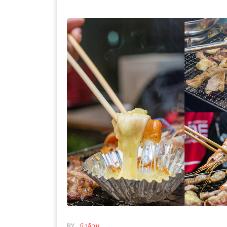
WONGNAI.COM
#มา
เดิน
นโยบาย
เล่น
ความ
กัน
เป็น
มั้ย
ส่วน
ใน
ตัว
ฐานะ
อะไร
ก็ได้
…
งาน
เดียว
ที่
ครบ
ครั้ง
BY
น้าอ้วน