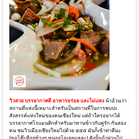
เด็ด
สำหรับ
คุณ
แม่
ที่รัก
2560
สบาย
ใจ๋…
สไตล์
นิมมาน
(ดี
วิวสวย บรรยากาศดี อาหารอร่อย และไม่แพง
น้าอ้วนว่า
สถานที่แห่งนี้เหมาะสำหรับเป็นสถานที่ในการพบปะ
คอน
สังสรรค์แห่งใหม่ของคนเชียงใหม่ แต่ถ้าใครอยากได้
โด
บรรยากาศโรแมนติกสำหรับมาทานข้าวกับคู่รัก กันสอง
นิม)
คน ชมวิวเมืองเชียงใหม่ไปด้วย ๕๕๕ มันก็เข้าท่าดีนะ
เชียงใหม่
(ขอโต๊ะทีอยู่ข้างๆ หน่อยโอเลยแหละ) ดังนั้นถ้าผ่านไป