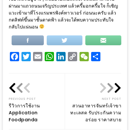
ผ่านมาแถวถนนเจริญประเทศ แล้วครึ้มอกครึ้มใจ ก็เชิญ
ส่วนลด
แวะเข้ามาที่โรงแรมพรพิงค์ทาวเวอร์ ก่อนนะครับ แล้ว
พิเศษ
กดลิฟท์ขึ้นมาชั้นดาดฟ้า แล้วจะได้พบความประทับใจ
ร้าน
กลับไปแน่นอน
อาหาร
ใน
เชียงใหม่
Facebook
Twitter
Email
WhatsApp
LinkedIn
Copy
WeChat
Share
Link
หนาว
นัก
ใช่
ไหม?
แวะ
PREVIOUS POST
NEXT POST
รีวิวการใช้งาน
สวนอาหารจันทร์เจ้าขา
ไป
Application
ทะเลสด รับประกันความ
ผิง
Foodpanda
อร่อย ราคาสบาย
ไฟ