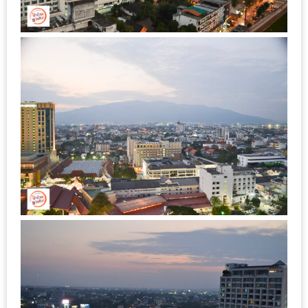
งาน
เดียว
ทั้ง
ช้อป
กิน
เที่ยว
พร้อม
โปร
โม
ชั่น
สำหรับ
คน
รัก
บ้าน
มากมาย