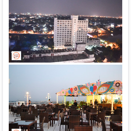
ใหญ่
ที่สุด
ใน
โลก
กับ
โรง
แรม
ฮอ
ลิ
เดย์
อินน์
เชียงใหม่
PANDA
TIME
: