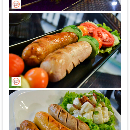
แห่ง
ชาติ
2557
ร้าน
หมู
กระทะ
ทั่ว
เชียงใหม่
TOP30
ราคา
ไม่
เกิน
200
บาท
รีวิว