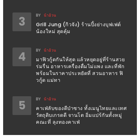
อั้น
กิน
BY
น้าอ้วน
3
ไม่
Grill Jung (กิวจัง) ร้านปิ้งย่างบุฟเฟต์
ยั้ง
น้องใหม่ สุดคุ้ม
หมู
กระทะ
BY
น้าอ้วน
4
&
มาฟิวกู้ดกันให้สุด แล้วหยุดอยู่ที่ร้านสวย
ทะเล
ร่มรื่น อาหารเครื่องดื่มไม่แพง และที่พัก
เผา
พร้อมในราคาประหยัดที่ สวนอาหาร ฟิ
วกู้ด แม่ทา
เชียงใหม่
งบ
ไม่
BY
น้าอ้วน
5
บาน
คาเฟ่ลับของดีป่าซาง ทั้งเมนูไทยและเทศ
วัตถุดิบเกรดดี จานโต อิ่มแปร้กันทั้งหมู่
ปลาย
คณะที่ ลุงทองคาเฟ่
ไม่
เกิน