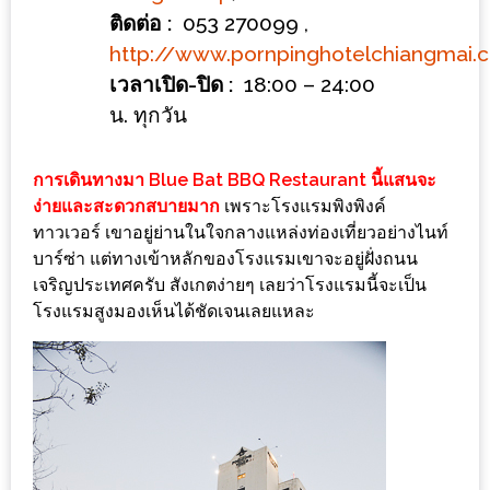
ลอง
ติดต่อ :
053 270099 ,
ถนน
http://www.pornpinghotelchiangmai.
คน
เวลาเปิด-ปิด :
18:00 – 24:00
เดิน
น. ทุกวัน
วัน
อาทิตย์
การเดินทางมา Blue Bat BBQ Restaurant นี้แสนจะ
ท่าแพ
ง่ายและสะดวกสบายมาก
เพราะโรงแรมพิงพิงค์
เชียงใหม่
ทาวเวอร์ เขาอยู่ย่านในใจกลางแหล่งท่องเที่ยวอย่างไนท์
บาร์ซ่า แต่ทางเข้าหลักของโรงแรมเขาจะอยู่ฝั่งถนน
CART
เจริญประเทศครับ สังเกตง่ายๆ เลยว่าโรงแรมนี้จะเป็น
โรงแรมสูงมองเห็นได้ชัดเจนเลยแหละ
CHECKOUT
DRAFT
–
บาร์บีคิว
สาว