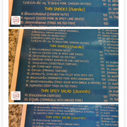
ชม
มาก
ที่สุด
ประจำ
ปี
2557
กิจกรรม
ชิง
รางวัล
กับ
สมาชิก
ENEWS
น้า
อ้วน
ชวน