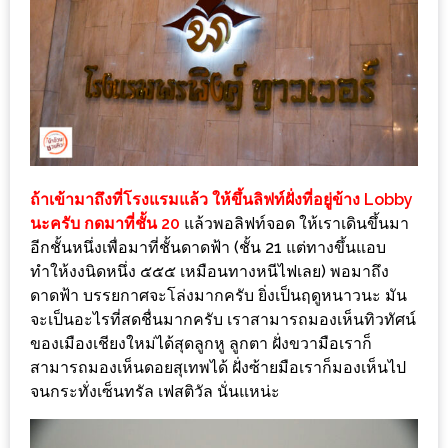
DISH
EVENT
ที่
ต้อง
ห้าม
พลาด
สำหรับ
ถ้าเข้ามาถึงที่โรงแรมแล้ว ให้ขึ้นลิฟท์ฝั่งที่อยู่ข้าง Lobby
นะครับ กดมาที่ชั้น 20
แล้วพอลิฟท์จอด ให้เราเดินขึ้นมา
ฤดู
อีกชั้นหนึ่งเพื่อมาที่ชั้นดาดฟ้า (ชั้น 21 แต่ทางขึ้นแอบ
หนาว
ทำให้งงนิดหนึ่ง ๕๕๕ เหมือนทางหนีไฟเลย) พอมาถึง
นี้
ดาดฟ้า บรรยกาศจะโล่งมากครับ ยิ่งเป็นฤดูหนาวนะ มัน
กับ
จะเป็นอะไรที่สดชื่นมากครับ เราสามารถมองเห็นทิวทัศน์
PING
ของเมืองเชียงใหม่ได้สุดลูกหู ลูกตา ฝั่งขวามือเราก็
FAI
สามารถมองเห็นดอยสุเทพได้ ฝั่งซ้ายมือเราก็มองเห็นไป
จนกระทั่งเซ็นทรัล เฟสติวัล นั่นแหน่ะ
FESTIVAL
2