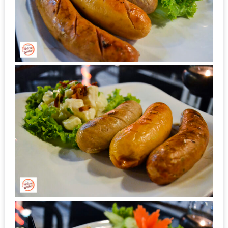
ดี
กับ
วงใน
แจก
ฟรี
LINE
GIFTCODE!
ลายแทง
ความ
อร่อย
ทั่ว
เชียงใหม่
ลุ้น
บัตร