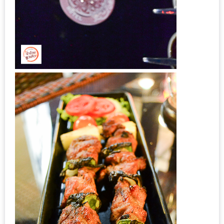
น้า
อ้วน
ติดต่อ
น้า
อ้วน
น้า
อ้วน
ชวน
คุย
นโยบาย
ความ
เป็น
ส่วน
ตัว