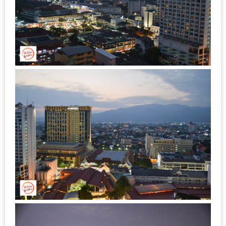
MAPS
MY
ACCOUNT
NEW
FACEBOOK
TIMELINE
POLICY
OKTOBERFEST
ครั้ง
ที่
2
เทศกาล
เบียร์
ที่