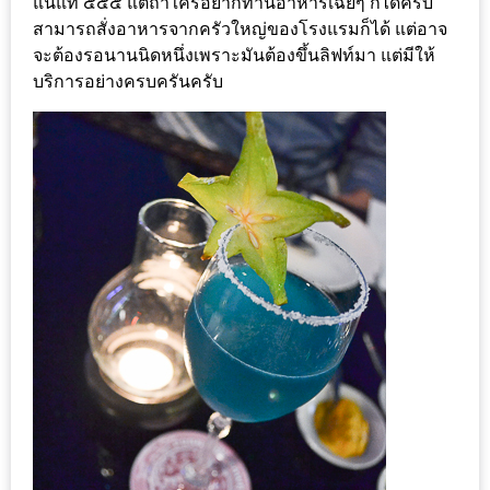
แน่แท้ ๕๕๕ แต่ถ้าใครอยากทานอาหารเฉยๆ ก็ได้ครับ
200
สามารถสั่งอาหารจากครัวใหญ่ของโรงแรมก็ได้ แต่อาจ
บาท
จะต้องรอนานนิดหนึ่งเพราะมันต้องขึ้นลิฟท์มา แต่มีให้
บริการอย่างครบครันครับ
ชี้
เบาะแส
ความ
อร่อย
ตาม
รอย
น้า
อ้วน
ชวน
หิว
ติดต่อ