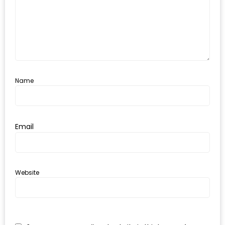
ะ
สุด
เด็ด
ที่
AIKO
(THE
Name
UP,
RAMA
3)
Email
อาหาร
โดน
Website
ใจ
ภาพ
ใส
ปิ๊