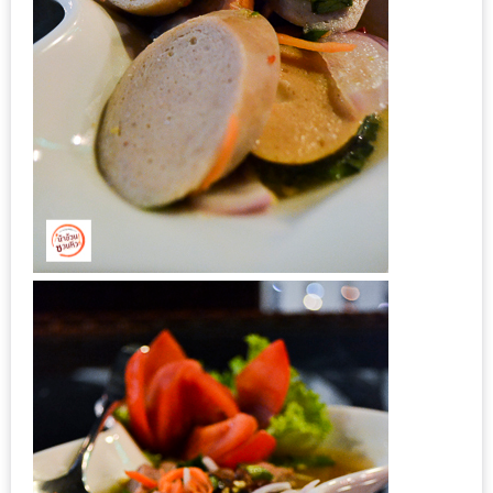
รับ
ประทาน
อาหาร
มูลค่า
1,000
บาท
ฟรี
3
รางวัล
วัน
แม่
สุด
พิเศษ
โปร
โม
ชั่น