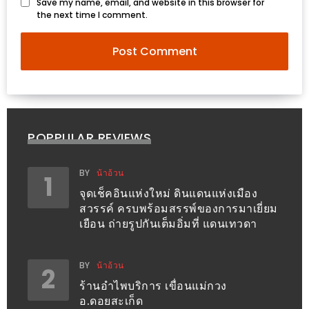
Save my name, email, and website in this browser for
งด้วย
the next time I comment.
HUAWEI
G7
PLUS
สมา
ร์ท
โฟน
POPPULAR REVIEWS
ที่
เอาใจ
BY
น้าอ้วน
1
ขา
จุดเช็คอินแห่งใหม่ ดินแดนแห่งเมือง
กิน
สวรรค์ ครบพร้อมสรรพ์ของการมาเยี่ยม
โดย
เยือน ถ่ายรูปกันเต็มอิ่มที่ แดนเทวดา
เฉพาะ
BY
น้าอ้วน
2
อิ่ม
ร้านอำไพบริการ เขื่อนแม่กวง
ไม่
อ.ดอยสะเก็ด