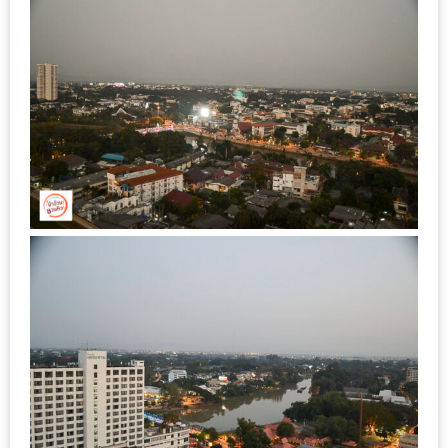
–
ช็อป
ฟิน
กิน
เพลิน
HFG
E-
NEWS
GAME
(SABAI
SEAFOOD)
HOMEPRO
FAIR
2017
เชียงใหม่