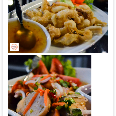
รับ
ประทาน
บุฟเฟ่ต์
ฟรี
ที่
LE
CRYSTAL
เชียงใหม่
ฟรี
2
ท่าน
ลุ้น
รับ
GIFT
VOUCHER