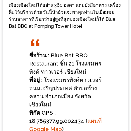
ร้าน
เมืองเชียงใหม่ได้อย่าง 360 องศา แถมยังมีอาหาร เครื่อง
รวย
ดื่มไว้บริการด้วย วันนี้น้าอ้วนจะพาทุกท่านไปเยี่ยมชม
เสน่ห์
ร้านอาหารที่เรียกว่าอยู่สูงที่สุดของเชียงใหม่ก็ได้ Blue
Bat BBQ at Pornping Tower Hotel
ของ
เชียงใหม่
ที่
ต้อง
ชื่อร้าน :
Blue Bat BBQ
ไป
Restaurant ชั้น 21 โรงแรมพร
ลอง
พิงค์ ทาวเวอร์ เชียงใหม่
ที่อยู่ :
โรงแรมพรพิงค์ทาวเวอร์
16
ถนนเจริญประเทศ ตำบลช้าง
ร้าน
คลาน อำเภอเมือง จังหวัด
อร่อย
เชียงใหม่
ที่
พิกัด GPS :
ต้อง
18.785377,99.002434 (
แผนที่
มา
Google Map
)