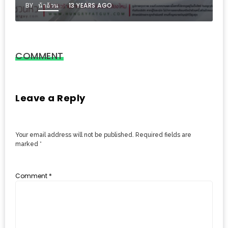
PINGFAI
BY
น้าอ้วน
13 YEARS AGO
FESTIVAL
3
อาหาร
COMMENT
ญี่ปุ่น
ระดับ
พรีเมียม
Leave a Reply
พร้อม
สุ
Your email address will not be published.
Required fields are
กี้
marked
*
เนื้อ
หมู
Comment
*
ดำ
คู
โร
บูต