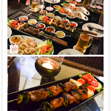
1
พา
เพื่อน
มา
ม่วน
กั๋น
บน
INSTAGRAM
รวม
โปร
โม
ชั่
นวัน
แม่