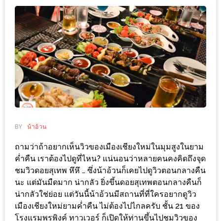
ช้อป
ชิ
ลล์
ชิม
ที่
HIMMA
MARKET
FESTIVAL
BY
น้าอ้วน
10
ร้าน
ถามว่าถ้าอยากเห็นวิวของเมืองเชียงใหม่ในมุมสูงในยาม
พ่อ
ค่ำคืน เราต้องไปดูที่ไหน? แน่นอนว่าหลายคนคงคิดถึงจุด
ค้า
ชมวิวดอยสุเทพ หึหึ … ซึ่งน้าอ้วนก็เคยไปดูวิวตอนกลางคืน
นะ แต่มันมืดมาก น่ากลัว ยิ่งขึ้นดอยสุเทพตอนกลางคืนก็
แซ่บ
น่ากลัวใช่ย่อย แต่วันนี้น้าอ้วนมีสถานที่ที่ใครอยากดูวิว
แม่ค้า
เมืองเชียงใหม่ยามค่ำคืน ไม่ต้องไปไกลครับ ชั้น 21 ของ
สวย
โรงแรมพรพิงค์ ทาวเวอร์ ก็เปิดให้ท่านขึ้นไปชมวิวของ