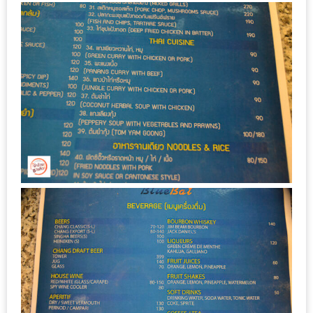
มา
พบ
สินค้า
เรื่อง
บ้าน
คุ้ม
ครบ
จบ
ที่
เดียว
HOMEPRO
FAIR
2017
เชียงใหม่
จัด
เต็ม