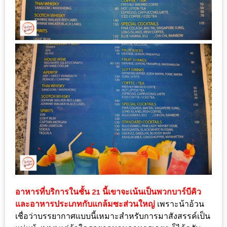
กับ
แผนที่
ร้าน
หมู
กระทะ
ทั่ว
เชียงใหม่
งบ
ไม่
บาน
ปลาย
อิ่ม
ชิ
อาหารที่บริการในชั้น 21 นี้เขาจะเน้นเป็นพวกบาร์บีคิว
ลล์
และอาหารประเภทกับแกล้มซะส่วนใหญ่
เพราะน้าอ้วน
ไม่
เชื่อว่าบรรยากาศแบบนี้เหมาะสำหรับการมาสังสรรค์เป็น
เกิน