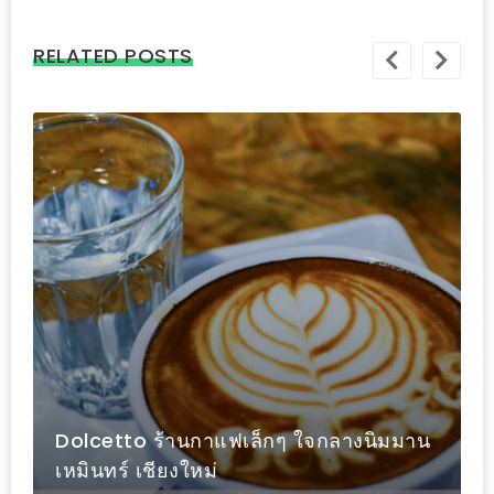
อุ่นๆ
ปิ้ง
RELATED POSTS
มาร์ช
เมล
โล่
พร้อม
ชิม
และ
ช้อป
ที่
เดียว
ครบ
ที่
งาน
LEO
Dolcetto ร้านกาแฟเล็กๆ ใจกลางนิมมาน
PRESENTS
เหมินทร์ เชียงใหม่