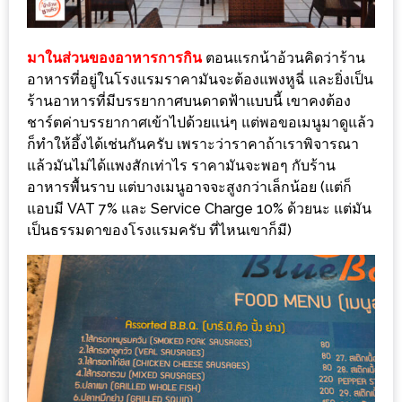
ทำไม
เรา
ไม่
มาในส่วนของอาหารการกิน
ตอนแรกน้าอ้วนคิดว่าร้าน
อาหารที่อยู่ในโรงแรมราคามันจะต้องแพงหูฉี่ และยิ่งเป็น
ทำ
ร้านอาหารที่มีบรรยากาศบนดาดฟ้าแบบนี้ เขาคงต้อง
อาหาร
ชาร์ตค่าบรรยากาศเข้าไปด้วยแน่ๆ แต่พอขอเมนูมาดูแล้ว
ทาน
ก็ทำให้อึ้งได้เช่นกันครับ เพราะว่าราคาถ้าเราพิจารณา
เอง?
แล้วมันไม่ได้แพงสักเท่าไร ราคามันจะพอๆ กับร้าน
อาหารพื้นราบ แต่บางเมนูอาจจะสูงกว่าเล็กน้อย (แต่ก็
SHOP
แอบมี VAT 7% และ Service Charge 10% ด้วยนะ แต่มัน
เป็นธรรมดาของโรงแรมครับ ที่ไหนเขาก็มี)
TOP
10
รีวิว
ร้าน
อาหาร
ที่
เข้า