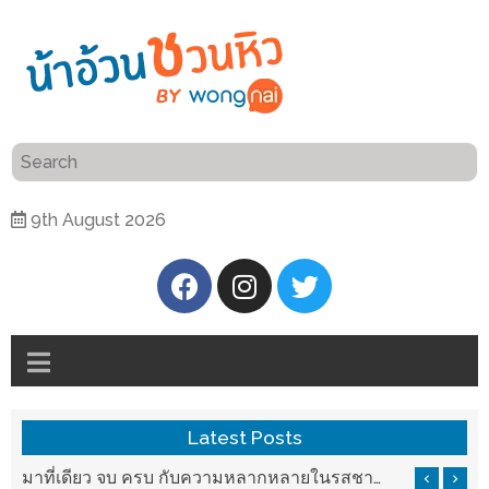
ร้าน
“เป็น
อาหาร
แสน”
แนะนำ
[PR]
9th August 2026
อิ่ม
เลือก
ร้าน
รับ
อาหาร
โชค
ที่
ที่
ต้องการ
โรงแรม
ศิริ
ติดต่อ
ปัน
Latest Posts
น้า
นาฯ
อ้วน
รสชาติที่ Chez Nous สันกำแพง
มาที่เดียว จบ ครบ กับความหลากหลายในรสชาติที่นำมาจากทั่วเมืองจีนที่ HAN The Chinese Cuisine
เชียงใหม่