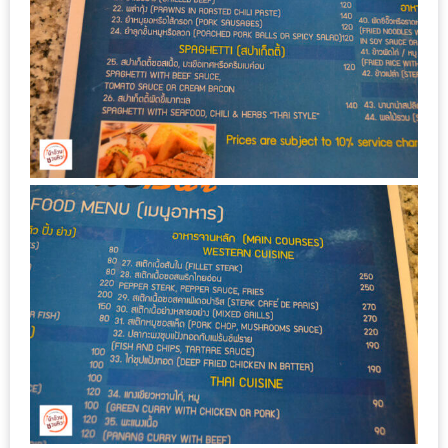
หิว
ข้าว
อะไร
เอ่ย
อร่อย
ที่สุด?
งาน
แฟร์
เรื่อง
บ้าน
ที่
ทุก
คน
ต้อง