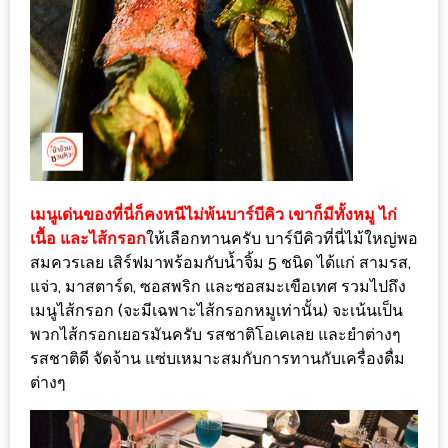
นโยบาย
ความ
เป็น
ส่วน
ตัว
ประกาศ
เมนูเด่นของที่นี่ก็คงหนีไม่พ้นบาร์บีคิว เขาก็มีทั้งหมู ไก่
ผล
เนื้อ และไส้กรอก
ให้เลือกทานครับ บาร์บีคิวที่นี่ไม้ใหญ่พอ
ผู้
สมควรเลย เสิร์ฟมาพร้อมกับน้ำจิ้ม 5 ชนิด ได้แก่ สามรส,
โชค
แจ่ว, มาสตาร์ด, ซอสพริก และซอสมะเขือเทศ รวมไปถึง
ดี
เมนูไส้กรอก (จะมีเฉพาะไส้กรอกหมูเท่านั้น) จะเน้นเป็น
กับ
พวกไส้กรอกเยอรมันครับ รสชาติโอเคเลย และยำต่างๆ
น้า
รสชาติดี จัดจ้าน แซ่บเหมาะสมกับการทานกับเครื่องดื่ม
ต่างๆ
อ้วน
ครั้ง
ที่