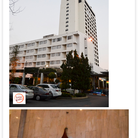
เหนือ
กับ
สลัด
หนุ่ม
บ้านนา
เมนู
เด็ด
จาก
ANNA
FARM
ที่
เอาชนะ
ใจ
กรรมการ
จาก
THE