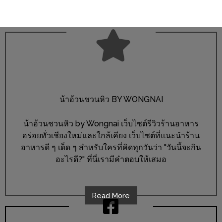
300
บาท
เกี่ยว
กับ
เว็บ
น้า
อ้วน
น้าอ้วนชวนหิว BY WONGNAI
ชวน
น้าอ้วนชวนหิว by Wongnai เว็บไซต์รีวิวร้านอาหาร
หิว
อร่อยทั่วเชียงใหม่และใกล้เคียง เว็บไซต์ที่แนะนำร้าน
อาหารดี ๆ เด็ด ๆ สำหรับใครที่คิดทุกวันว่า "วันนี้จะกิน
เจ้าของ
อะไรดี?" ที่นี่เรามีคำตอบให้เสมอ
ร้าน
แนะนำ
ร้าน
Read More
เพื่อน