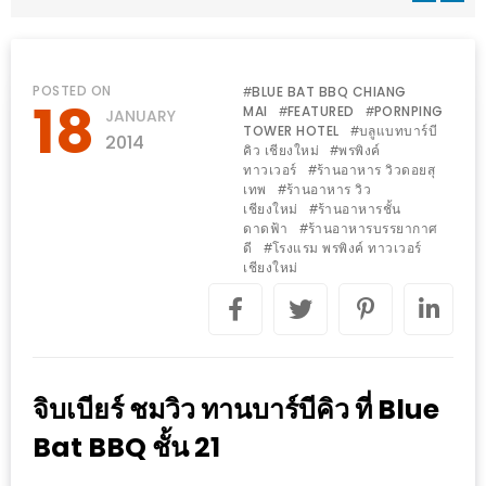
WONGNAI.COM
#มา
เดิน
นโยบาย
POSTED ON
BLUE BAT BBQ CHIANG
#
18
เล่น
MAI
FEATURED
PORNPING
#
#
JANUARY
ความ
TOWER HOTEL
บลูแบทบาร์บี
#
กัน
2014
เป็น
คิว เชียงใหม่
พรพิงค์
#
มั้ย
ทาวเวอร์
ร้านอาหาร วิวดอยสุ
#
ส่วน
เทพ
ร้านอาหาร วิว
#
ใน
เชียงใหม่
ร้านอาหารชั้น
ตัว
#
ฐานะ
ดาดฟ้า
ร้านอาหารบรรยากาศ
#
ดี
โรงแรม พรพิงค์ ทาวเวอร์
#
อะไร
เชียงใหม่
ก็ได้
…
งาน
เดียว
จิบเบียร์ ชมวิว ทานบาร์บีคิว ที่ Blue
ที่
Bat BBQ ชั้น 21
ครบ
ครั้ง