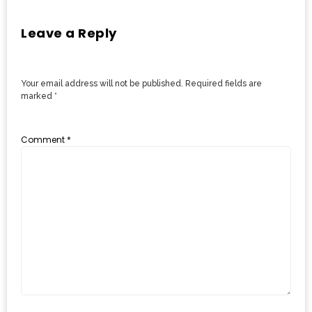
รับ
ประทาน
Leave a Reply
บุฟเฟ่ต์
ฟรี
ที่
Your email address will not be published.
Required fields are
marked
*
LE
CRYSTAL
Comment
*
เชียงใหม่
ฟรี
2
ท่าน
ลุ้น
รับ
GIFT
VOUCHER