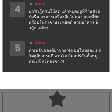
BY
น้าอ้วน
4
ส่วนลด
มาฟิวกู้ดกันให้สุด แล้วหยุดอยู่ที่ร้านสวย
พิเศษ
ร่มรื่น อาหารเครื่องดื่มไม่แพง และที่พัก
พร้อมในราคาประหยัดที่ สวนอาหาร ฟิ
ร้าน
วกู้ด แม่ทา
อาหาร
ใน
BY
น้าอ้วน
เชียงใหม่
5
คาเฟ่ลับของดีป่าซาง ทั้งเมนูไทยและเทศ
วัตถุดิบเกรดดี จานโต อิ่มแปร้กันทั้งหมู่
หนาว
คณะที่ ลุงทองคาเฟ่
นัก
ใช่
ไหม?
แวะ
ไป
ผิง
ไฟ