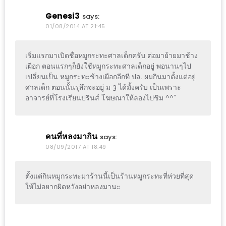
ดี
Genesi3
says:
กับ
01/08/2014 AT 21:45
วงใน
แจก
เริ่มแรกมาเปิดชื่อหมูกระทะศาลเด็กครับ ต่อมาย้ายมาช้าง
เผือก ตอนแรกๆก็ยังใช้หมูกระทะศาลเด็กอยู่ พอนานๆไป
ฟรี
เปลี่ยนเป็น หมูกระทะช้างเผือกอีกที ปล. ผมกินมาตั้งแต่อยู่
LINE
ศาลเด็ก ตอนนั้นรุสึกจะอยู่ ม 3 ได้มั้งครับ เป็นเพราะ
GIFTCODE!
อาจารย์ที่โรงเรียนปรินส์ โฆษณาให้ลองไปชิม ^^”
ลายแทง
ความ
คนที่หลงมากิน
says:
08/09/2017 AT 18:49
อร่อย
ทั่ว
เชียงใหม่
ตั้งแต่กินหมูกระทะมาร้านนี้เป็นร้านหมูกระทะที่ห่วยที่สุด
ให้ไม่อยากผิดหวังอย่าหลงมานะ
ลุ้น
บัตร