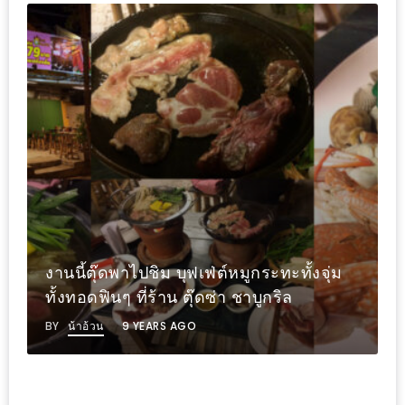
1
พา
เพื่อน
มา
ม่วน
กั๋น
บน
INSTAGRAM
รวม
ลักจุ่ม มุมตึก ร้านหมูจุ่มน้องใหม่
โปร
บรรยากาศโรแมนติก เชียงใหม่
โม
BY
น้าอ้วน
13 YEARS AGO
ชั่
นวัน
แม่