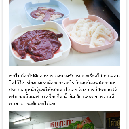
หิว
ข้าว
อะไร
เอ่ย
อร่อย
ที่สุด?
งาน
แฟร์
เราไม่ต้องไปตักอาหารเองนะครับ เขาจะเรียงใส่ถาดคอน
เรื่อง
โดไว้ให้ เพียงแค่เราต้องการอะไร ก็บอกน้องพนักงานที่
บ้าน
ประจำอยู่หน้าตู้แช่ให้หยิบมาได้เลย ต้องการกี่อันบอกได้
ครับ ยกเว้นเฉพาะเครื่องดื่ม น้ำจิ้ม ผัก และของหวานที่
ที่
เราสามารถตักเองได้เลย
ทุก
คน
ต้อง