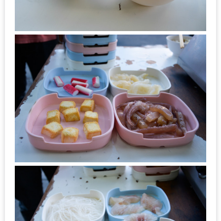
ทำไม
เรา
ไม่
ทำ
อาหาร
ทาน
เอง?
SHOP
TOP
10
รีวิว
ร้าน
อาหาร
ที่
เข้า