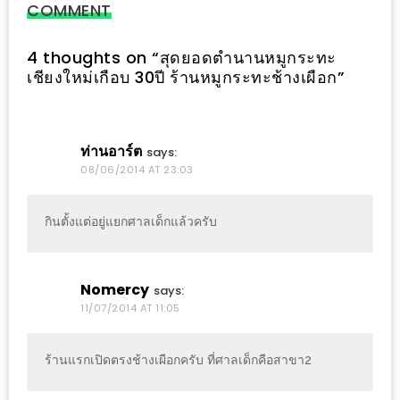
แห่ง
COMMENT
ชาติ
4 thoughts on “
สุดยอดตำนานหมูกระทะ
2557
เชียงใหม่เกือบ 30ปี ร้านหมูกระทะช้างเผือก
”
ร้าน
หมู
ท่านอาร์ต
กระทะ
says:
08/06/2014 AT 23:03
ทั่ว
เชียงใหม่
กินตั้งแต่อยู่แยกศาลเด็กแล้วครับ
TOP30
ราคา
ไม่
Nomercy
says:
เกิน
11/07/2014 AT 11:05
200
บาท
ร้านแรกเปิดตรงช้างเผือกครับ ที่ศาลเด็กคือสาขา2
รีวิว