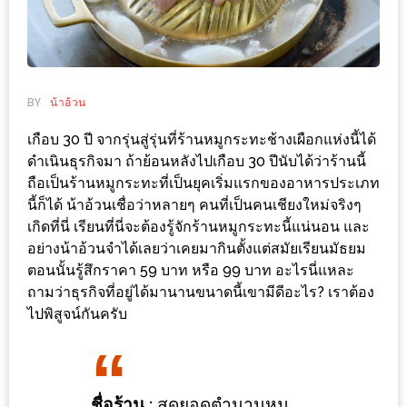
ช้อป
ชิ
ลล์
ชิม
BY
น้าอ้วน
ที่
เกือบ 30 ปี จากรุ่นสู่รุ่นที่ร้านหมูกระทะช้างเผือกแห่งนี้ได้
HIMMA
ดำเนินธุรกิจมา ถ้าย้อนหลังไปเกือบ 30 ปีนับได้ว่าร้านนี้
MARKET
ถือเป็นร้านหมูกระทะที่เป็นยุคเริ่มแรกของอาหารประเภท
FESTIVAL
นี้ก็ได้ น้าอ้วนเชื่อว่าหลายๆ คนที่เป็นคนเชียงใหม่จริงๆ
เกิดที่นี่ เรียนที่นี่จะต้องรู้จักร้านหมูกระทะนี้แน่นอน และ
10
อย่างน้าอ้วนจำได้เลยว่าเคยมากินตั้งแต่สมัยเรียนมัธยม
ร้าน
ตอนนั้นรู้สึกราคา 59 บาท หรือ 99 บาท อะไรนี่แหละ
พ่อ
ถามว่าธุรกิจที่อยู่ได้มานานขนาดนี้เขามีดีอะไร? เราต้อง
ค้า
ไปพิสูจน์กันครับ
แซ่บ
แม่ค้า
สวย
ชื่อร้าน :
สุดยอดตำนานหมู