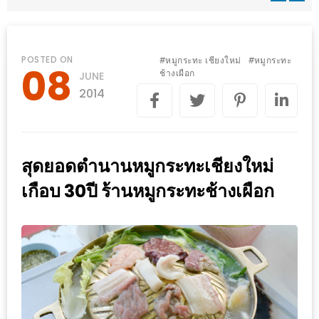
WONGNAI.COM
#มา
เดิน
นโยบาย
POSTED ON
หมูกระทะ เชียงใหม่
หมูกระทะ
#
#
08
เล่น
ช้างเผือก
JUNE
ความ
กัน
2014
เป็น
มั้ย
ส่วน
ใน
ตัว
ฐานะ
สุดยอดตำนานหมูกระทะเชียงใหม่
อะไร
เกือบ 30ปี ร้านหมูกระทะช้างเผือก
ก็ได้
…
งาน
เดียว
ที่
ครบ
ครั้ง