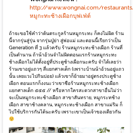
ลอง
http://www.wongnai.com/restaurant
ถนน
หมูกะทะช้างเผือกบุฟเฟ่ต์
คน
เดิน
วัน
ถ้าจะขอใช้คำว่าต้นตระกูลร้านหมูกระทะ ก็คงไม่ผิด ร้าน
นี้จากรุ่นสู่รุ่น จากรุ่นปู่ย่า สู่พ่อแม่ และตอนนี้เรียกว่าเป็น
อาทิตย์
Generation ที่ 3 แล้วครับ ร้านหมูกระทะช้างเผือก ร้านที่
ท่าแพ
เป็นตำนาน ถ้าน้าอ้วนจำไม่ผิดตอนแรกร้านหมูกระทะ
เชียงใหม่
ช้างเผือกไม่ได้ตั้งอยู่ที่ประตูช้างเผือกนะครับ จำได้เลยว่า
ร้านเขาอยู่แถวๆ สี่แยกศาลเด็ก (เพราะบ้านน้าอ้วนอยู่แถว
CART
นั้น เลยแวะไปกินบ่อย) แล้วเขาก็ย้ายมาอยู่ตรงประตูช้าง
เผือก ตอนแรกก็งงนะว่าเขาชือร้านหมูกระทะช้างเผือก
CHECKOUT
แยกศาลเด็ก ๕๕๕ // หรือหากใครสะดวกสาขาอื่นไม่ว่า
จะเป็นหมูกระทะช้างเผือก สาขาสันทราย, หมูกระทช้าง
DRAFT
เผือก สาขาช้างคลาน, หมูกระทะช้างเผือก สาขาแม่ริม ก็
–
ไปใช้บริการกันได้นะครับ เพราะเขาเป็นเจ้าของเดียวกัน
บาร์บีคิว
สาว