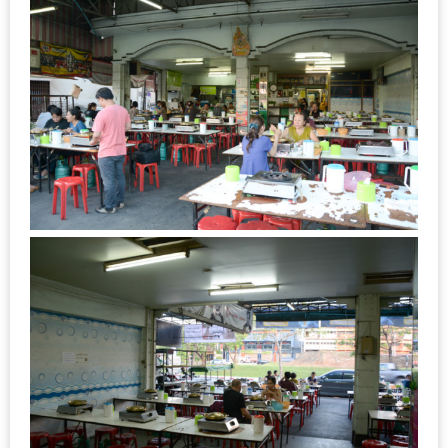
DISH
EVENT
ที่
ต้อง
ห้าม
พลาด
สำหรับ
ฤดู
หนาว
นี้
กับ
PING
FAI
FESTIVAL
2