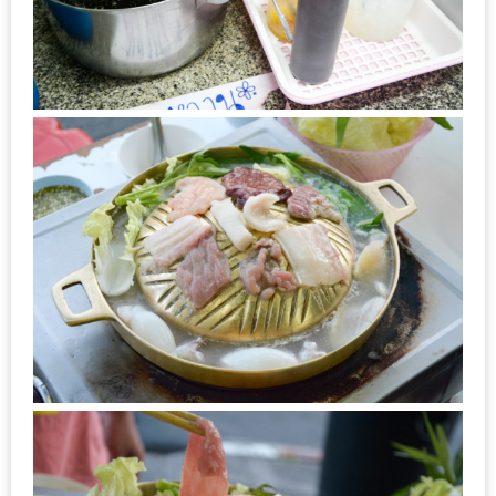
200
บาท
ชี้
เบาะแส
ความ
อร่อย
ตาม
รอย
น้า
อ้วน
ชวน
หิว
ติดต่อ