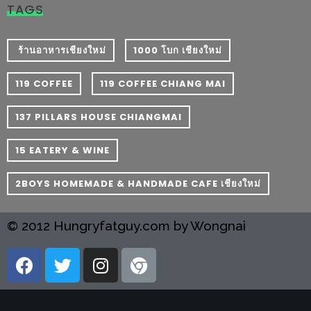
PINGFAI
TAGS
FESTIVAL
3
​ ร้านอาหารเชียงใหม่
1000 โบก เชียงใหม่
อาหาร
119 COFFEE
119 COFFEE CHIANG MAI
ญี่ปุ่น
ระดับ
137 PILLARS HOUSE CHIANGMAI
พรีเมียม
พร้อม
15 EATERY & WINE
สุ
2BOYS HOMEMADE & HANDMADE CAFE เชียงใหม่
กี้
เนื้อ
© 2012 Hungryfatguy.com by Wongnai
หมู
ดำ
คู
โร
บูต