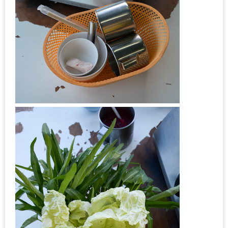
MAPS
MY
ACCOUNT
NEW
FACEBOOK
TIMELINE
POLICY
OKTOBERFEST
ครั้ง
ที่
2
เทศกาล
เบียร์
ที่