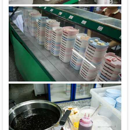
กับ
แผนที่
ร้าน
หมู
กระทะ
ทั่ว
เชียงใหม่
งบ
ไม่
บาน
ปลาย
อิ่ม
ชิ
ลล์
ไม่
เกิน