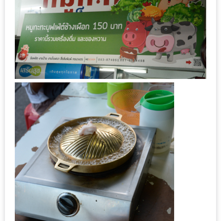
งาน
เดียว
ทั้ง
ช้อป
กิน
เที่ยว
พร้อม
โปร
โม
ชั่น
สำหรับ
คน
รัก
บ้าน
มากมาย