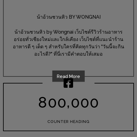
อุ่นๆ
ปิ้ง
น้าอ้วนชวนหิว BY WONGNAI
มาร์ช
เมล
น้าอ้วนชวนหิว by Wongnai เว็บไซต์รีวิวร้านอาหาร
โล่
อร่อยทั่วเชียงใหม่และใกล้เคียง เว็บไซต์ที่แนะนำร้าน
พร้อม
อาหารดี ๆ เด็ด ๆ สำหรับใครที่คิดทุกวันว่า "วันนี้จะกิน
ชิม
อะไรดี?" ที่นี่เรามีคำตอบให้เสมอ
และ
ช้อป
Read More
ที่
เดียว
ครบ
,
8
0
0
0
0
0
ที่
งาน
LEO
COUNTER HEADING
PRESENTS