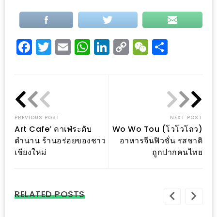
นโยบาย
ความ
เป็น
Facebook
Twitter
Email
WhatsApp
LinkedIn
Copy
WeChat
Share
ส่วน
Link
ตัว
ประกาศ
ผล
PREVIOUS POST
NEXT POST
ผู้
Art Cafe’ คาเฟ่ระดับ
Wo Wo Tou (โวโวโถว)
โชค
ตำนาน ร้านอร่อยของชาว
อาหารจีนฟิวชั่น รสชาติ
ดี
เชียงใหม่
ถูกปากคนไทย
กับ
น้า
อ้วน
RELATED POSTS
ครั้ง
ที่