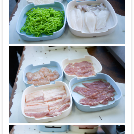
ชม
มาก
ที่สุด
ประจำ
ปี
2557
กิจกรรม
ชิง
รางวัล
กับ
สมาชิก
ENEWS
น้า
อ้วน
ชวน