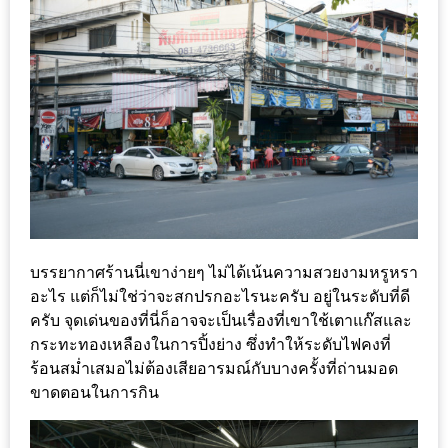
เหนือ
กับ
สลัด
หนุ่ม
บ้านนา
เมนู
เด็ด
จาก
ANNA
FARM
บรรยากาศร้านนี่เขาง่ายๆ ไม่ได้เน้นความสวยงามหรูหรา
ที่
อะไร แต่ก็ไม่ใช่ว่าจะสกปรกอะไรนะครับ อยู่ในระดับที่ดี
เอาชนะ
ครับ จุดเด่นของที่นี่ก็อาจจะเป็นเรื่องที่เขาใช้เตาแก๊สและ
ใจ
กระทะทองเหลืองในการปิ้งย่าง ซึ่งทำให้ระดับไฟคงที่
ร้อนสม่ำเสมอไม่ต้องเสียอารมณ์กับบางครั้งที่ถ่านมอด
กรรมการ
ขาดตอนในการกิน
จาก
THE