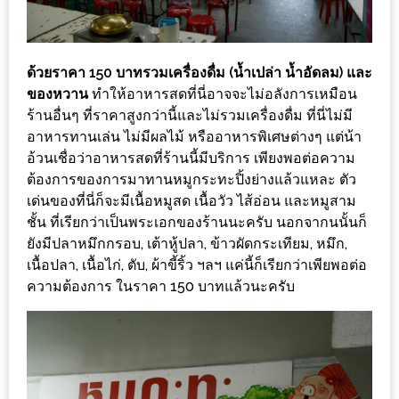
–
ช็อป
ฟิน
ด้วยราคา 150 บาทรวมเครื่องดื่ม (น้ำเปล่า น้ำอัดลม) และ
กิน
ของหวาน
ทำให้อาหารสดที่นี่อาจจะไม่อลังการเหมือน
เพลิน
ร้านอื่นๆ ที่ราคาสูงกว่านี้และไม่รวมเครื่องดื่ม ที่นี่ไม่มี
อาหารทานเล่น ไม่มีผลไม้ หรืออาหารพิเศษต่างๆ แต่น้า
HFG
อ้วนเชื่อว่าอาหารสดที่ร้านนี้มีบริการ เพียงพอต่อความ
E-
ต้องการของการมาทานหมูกระทะปิ้งย่างแล้วแหละ ตัว
NEWS
เด่นของที่นี่ก็จะมีเนื้อหมูสด เนื้อวัว ไส้อ่อน และหมูสาม
GAME
ชั้น ที่เรียกว่าเป็นพระเอกของร้านนะครับ นอกจากนนั้นก็
(SABAI
ยังมีปลาหมึกกรอบ, เต้าหู้ปลา, ข้าวผัดกระเทียม, หมึก,
เนื้อปลา, เนื้อไก่, ตับ, ผ้าขี้ริ้ว ฯลฯ แค่นี้ก็เรียกว่าเพียพอต่อ
SEAFOOD)
ความต้องการ ในราคา 150 บาทแล้วนะครับ
HOMEPRO
FAIR
2017
เชียงใหม่