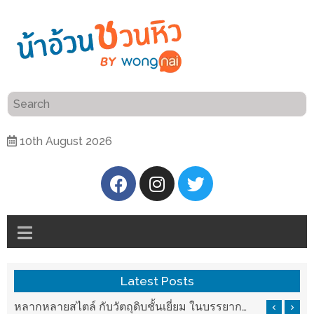
ร้าน
“เป็น
อาหาร
แสน”
แนะนำ
[PR]
10th August 2026
อิ่ม
เลือก
ร้าน
รับ
อาหาร
โชค
ที่
ที่
ต้องการ
โรงแรม
ศิริ
ติดต่อ
ปัน
Latest Posts
น้า
นาฯ
อ้วน
หลากหลายสไตล์ กับวัตถุดิบชั้นเยี่ยม ในบรรยากาศที่เข้าถึงสบาย กรุ่นกลิ่นความสดใหม่จาก The Ping Cuisine & Bar
ยกวัตถุดิบสดใหม่จากทุกมุมโลก มาเสิร์ฟในแบบญี่ปุ่นพรีเมียมให้คนเชียงใหม่ได้สัมผัสที่ Tenyuu Chiangmai
เชียงใหม่