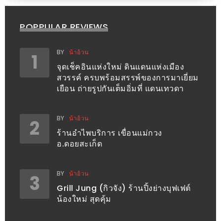
เด็ด
สำหรับ
POPPULAR REVIEWS
คุณ
แม่
BY
น้าอ้วน
1
ที่รัก
จุดเช็คอินแห่งใหม่ ดินแดนแห่งเมือง
สวรรค์ ครบพร้อมสรรพ์ของการมาเยี่ยม
2560
เยือน ถ่ายรูปกันเต็มอิ่มที่ แดนเทวดา
สบาย
ใจ๋…
BY
น้าอ้วน
2
สไตล์
ร้านอำไพบริการ เขื่อนแม่กวง
อ.ดอยสะเก็ด
นิมมาน
(ดี
คอน
BY
น้าอ้วน
3
โด
Grill Jung (กิวจัง) ร้านปิ้งย่างบุฟเฟต์
น้องใหม่ สุดคุ้ม
นิม)
เชียงใหม่