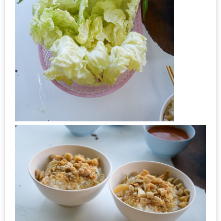
ใหญ่
ที่สุด
ใน
โลก
กับ
โรง
แรม
ฮอ
ลิ
เดย์
อินน์
เชียงใหม่
PANDA
TIME
: