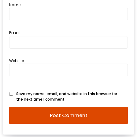
รับ
Name
ประทาน
อาหาร
มูลค่า
Email
1,000
บาท
ฟรี
3
Website
รางวัล
วัน
แม่
Save my name, email, and website in this browser for
the next time I comment.
สุด
พิเศษ
โปร
โม
ชั่น