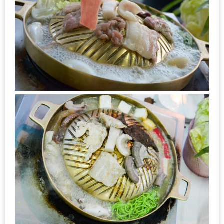
น้า
อ้วน
ติดต่อ
น้า
อ้วน
น้า
อ้วน
ชวน
คุย
นโยบาย
ความ
เป็น
ส่วน
ตัว