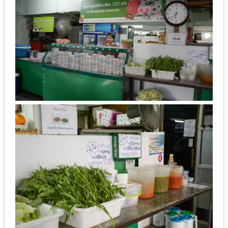
มา
พบ
สินค้า
เรื่อง
บ้าน
คุ้ม
ครบ
จบ
ที่
เดียว
HOMEPRO
FAIR
2017
เชียงใหม่
จัด
เต็ม