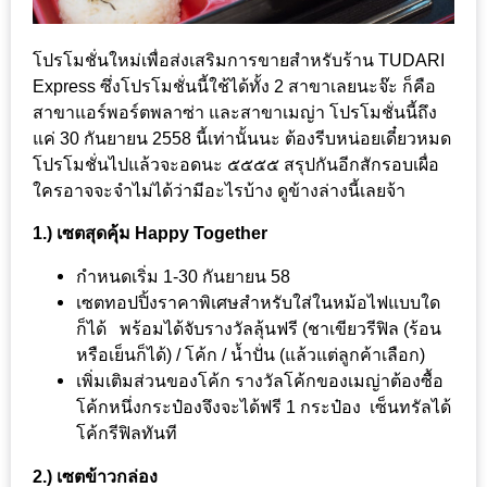
200
บาท
โปรโมชั่นใหม่เพื่อส่งเสริมการขายสำหรับร้าน TUDARI
Express ซึ่งโปรโมชั่นนี้ใช้ได้ทั้ง 2 สาขาเลยนะจ๊ะ ก็คือ
ชี้
สาขาแอร์พอร์ตพลาซ่า และสาขาเมญ่า โปรโมชั่นนี้ถึง
เบาะแส
แค่ 30 กันยายน 2558 นี้เท่านั้นนะ ต้องรีบหน่อยเดี๋ยวหมด
โปรโมชั่นไปแล้วจะอดนะ ๕๕๕๕ สรุปกันอีกสักรอบเผื่อ
ความ
ใครอาจจะจำไม่ได้ว่ามีอะไรบ้าง ดูข้างล่างนี้เลยจ้า
อร่อย
1.) เซตสุดคุ้ม Happy Together
ตาม
กำหนดเริ่ม 1-30 กันยายน 58
รอย
เซตทอปปิ้งราคาพิเศษสำหรับใส่ในหม้อไฟแบบใด
น้า
ก็ได้ พร้อมได้จับรางวัลลุ้นฟรี (ชาเขียวรีฟิล (ร้อน
อ้วน
หรือเย็นก็ได้) / โค้ก / น้ำปั่น (แล้วแต่ลูกค้าเลือก)
ชวน
เพิ่มเติมส่วนของโค้ก รางวัลโค้กของเมญ่าต้องซื้อ
หิว
โค้กหนึ่งกระป๋องจึงจะได้ฟรี 1 กระป๋อง เซ็นทรัลได้
โค้กรีฟิลทันที
ติดต่อ
2.) เซตข้าวกล่อง