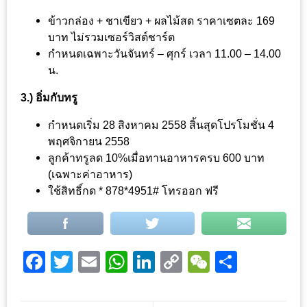
น้า
อ้วน
ข้าวกล่อง + ชาเขียว + ผลไม้สด ราคาเซตละ 169
บาท ไม่รวมเซอร์วิสต์ชาร์ต
ติดต่อ
กำหนดเฉพาะวันจันทร์ – ศุกร์ เวลา 11.00 – 14.00
น.
น้า
อ้วน
3.) อิ่มกับทรู
น้า
กำหนดเริ่ม 28 สิงหาคม 2558 สิ้นสุดโปรโมชั่น 4
พฤศจิกายน 2558
อ้วน
ลูกค้าทรูลด 10%เมื่อทานอาหารครบ 600 บาท
ชวน
(เฉพาะค่าอาหาร)
คุย
ใช้สิทธิ์กด * 878*4951# โทรออก ฟรี
นโยบาย
ความ
เป็น
Facebook
Twitter
Email
WhatsApp
LinkedIn
Copy
WeChat
Share
ส่วน
Link
ตัว