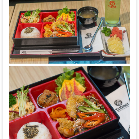
กับ
แผนที่
ร้าน
หมู
กระทะ
ทั่ว
เชียงใหม่
งบ
ไม่
บาน
ปลาย
อิ่ม
ชิ
ลล์
ไม่
เกิน