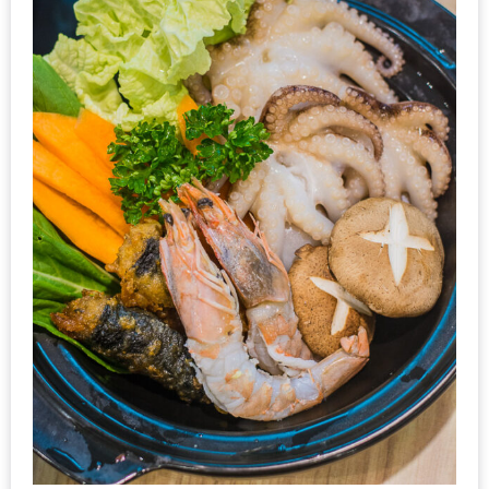
งาน
เดียว
ทั้ง
ช้อป
กิน
เที่ยว
พร้อม
โปร
โม
ชั่น
สำหรับ
คน
รัก
บ้าน
มากมาย