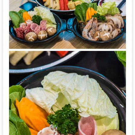
DISH
EVENT
ที่
ต้อง
ห้าม
พลาด
สำหรับ
ฤดู
หนาว
นี้
กับ
PING
FAI
FESTIVAL
2