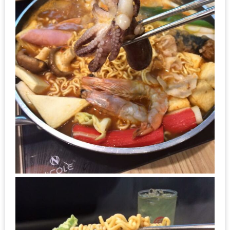
ใหญ่
ที่สุด
ใน
โลก
กับ
โรง
แรม
ฮอ
ลิ
เดย์
อินน์
เชียงใหม่
PANDA
TIME
: