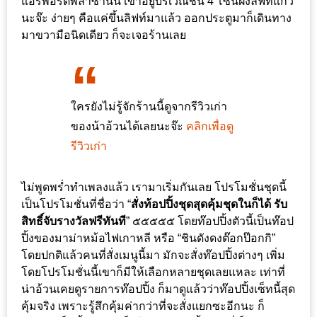
แอร์พอร์ตพลาซ่านั้น เขาอยู่บริเวณชั้น 4 โซนฝั่งลิฟท์แก้ว
ร้าน
นะจ๊ะ ง่ายๆ คือแค่ขึ้นลิฟท์มาแล้ว ออกประตูมาก็เดินทาง
รวย
มาขวามือนิดเดียว ก็จะเจอร้านเลย
เสน่ห์
ของ
เชียงใหม่
ที่
ใครยังไม่รู้จักร้านนี้ดูจากรีวิวเก่า
ต้อง
ของน้าอ้วนได้เลยนะจ๊ะ
คลิกเพื่อดู
ไป
รีวิวเก่า
ลอง
ไม่พูดพร่ำทำเพลงแล้ว เรามาเริ่มกันเลย โปรโมชั่นชุดนี้
16
เป็นโปรโมชั่นที่ชื่อว่า “
สั่งท้อปปิ้งชุดสุดคุ้มชุดในก็ได้ รับ
ร้าน
สิทธิ์จับรางวัลฟรีทันที
” ๕๕๕๕๕ โดยท๊อปปิ้งตัวนี้เป็นท๊อป
อร่อย
ปิ้งของมาม่าหม้อไฟเกาหลี หรือ “ชินดังดงต๊อกป๊อกกิ”
โดยปกติแล้วคนที่สั่งเมนูนี้มา มักจะสั่งท๊อปปิ้งต่างๆ เพิ่ม
ที่
โดยโปรโมชั่นนี้เขาก็มีให้เลือกหลายชุดเลยแหละ เท่าที่
ต้อง
น่าอ้วนเคยดูรายการท๊อปปิ้ง ก็มาดูแล้วว่าท๊อปปิ้งเซ็ทนี้สุด
มา
คุ้มจริง เพราะรู้สึกคุ้มค่ากว่าที่จะสั่งแยกซะอีกนะ ก็