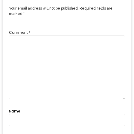
แห่ง
Your email address will not be published.
Required fields are
ชาติ
marked
*
2557
Comment
*
ร้าน
หมู
กระทะ
ทั่ว
เชียงใหม่
TOP30
ราคา
ไม่
เกิน
200
Name
บาท
รีวิว