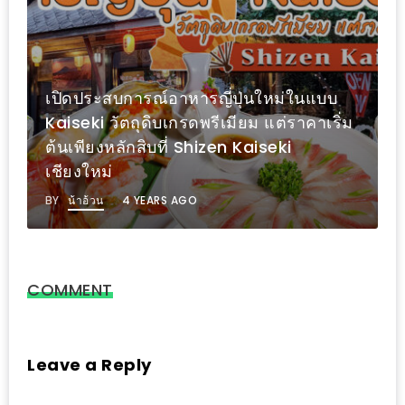
1
พา
เพื่อน
เปิดประสบการณ์อาหารญี่ปุ่นใหม่ในแบบ
มา
Kaiseki วัตถุดิบเกรดพรีเมียม แต่ราคาเริ่ม
ม่วน
ต้นเพียงหลักสิบที่ Shizen Kaiseki
กั๋น
เชียงใหม่
บน
BY
น้าอ้วน
4 YEARS AGO
INSTAGRAM
รวม
โปร
COMMENT
โม
ชั่
นวัน
Leave a Reply
แม่