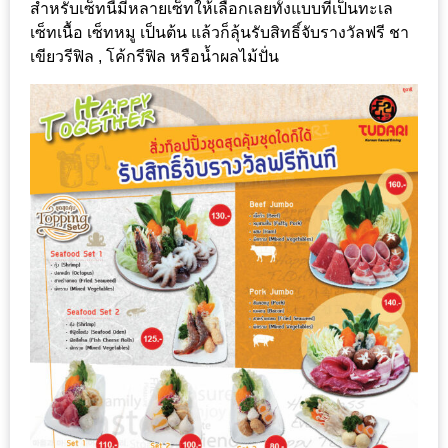
ลอง
สำหรับเซ็ทนี้มีหลายเซ็ทให้เลือกเลยทั้งแบบที่เป็นทะเล
ถนน
เซ็ทเนื้อ เซ็ทหมู เป็นต้น แล้วก็ลุ้นรับสิทธิ์จับรางวัลฟรี ชา
คน
เขียวรีฟิล , โค้กรีฟิล หรือน้ำผลไม้ปั่น
เดิน
วัน
อาทิตย์
ท่าแพ
เชียงใหม่
CART
CHECKOUT
DRAFT
–
บาร์บีคิว
สาว