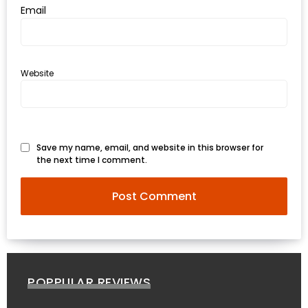
Email
ดี
กับ
วงใน
แจก
Website
ฟรี
LINE
GIFTCODE!
Save my name, email, and website in this browser for
the next time I comment.
ลายแทง
ความ
อร่อย
ทั่ว
เชียงใหม่
ลุ้น
POPPULAR REVIEWS
บัตร