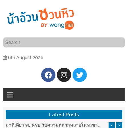
ร้าน
“เป็น
อาหาร
แสน”
แนะนำ
[PR]
6th August 2026
อิ่ม
เลือก
ร้าน
รับ
อาหาร
โชค
ที่
ที่
ต้องการ
โรงแรม
ศิริ
ติดต่อ
ปัน
Latest Posts
น้า
นาฯ
อ้วน
รสชาติที่ Chez Nous สันกำแพง
มาที่เดียว จบ ครบ กับความหลากหลายในรสชาติที่นำมาจากทั่วเมืองจีนที่ HAN The Chinese Cuisine
เชียงใหม่