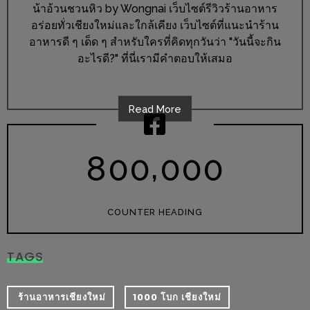
น้าอ้วนชวนหิว by Wongnai เว็บไซต์รีวิวร้านอาหาร
เด็ด
อร่อยทั่วเชียงใหม่และใกล้เคียง เว็บไซต์ที่แนะนำร้าน
สำหรับ
อาหารดี ๆ เด็ด ๆ สำหรับใครที่คิดทุกวันว่า "วันนี้จะกิน
คุณ
อะไรดี?" ที่นี่เรามีคำตอบให้เสมอ
แม่
ที่รัก
Read More
2560
สบาย
,
8
0
0
0
0
0
ใจ๋…
สไตล์
นิมมาน
COUNTER HEADING
(ดี
คอน
TAGS
โด
นิม)
​ ร้านอาหารเชียงใหม่
1000 โบก เชียงใหม่
เชียงใหม่