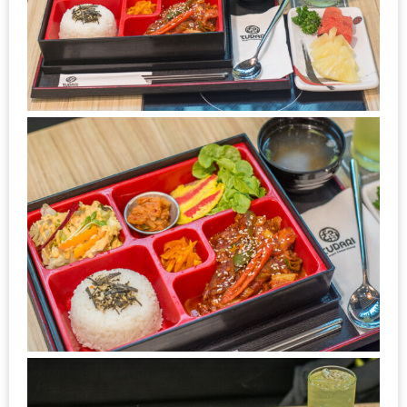
มา
พบ
สินค้า
เรื่อง
บ้าน
คุ้ม
ครบ
จบ
ที่
เดียว
HOMEPRO
FAIR
2017
เชียงใหม่
จัด
เต็ม