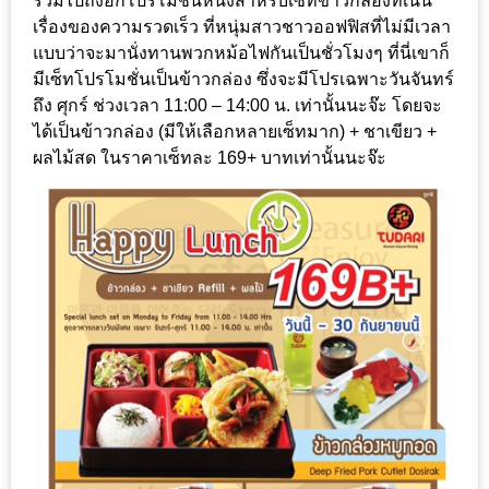
รวมไปถึงอีกโปรโมชั่นหนึ่งสำหรับเซ็ทข้าวกล่องที่เน้น
ชม
เรื่องของความรวดเร็ว ที่หนุ่มสาวชาวออฟฟิสที่ไม่มีเวลา
มาก
แบบว่าจะมานั่งทานพวกหม้อไฟกันเป็นชั่วโมงๆ ที่นี่เขาก็
มีเซ็ทโปรโมชั่นเป็นข้าวกล่อง ซึ่งจะมีโปรเฉพาะวันจันทร์
ที่สุด
ถึง ศุกร์ ช่วงเวลา 11:00 – 14:00 น. เท่านั้นนะจ๊ะ โดยจะ
ประจำ
ได้เป็นข้าวกล่อง (มีให้เลือกหลายเซ็ทมาก) + ชาเขียว +
ปี
ผลไม้สด ในราคาเซ็ทละ 169+ บาทเท่านั้นนะจ๊ะ
2557
กิจกรรม
ชิง
รางวัล
กับ
สมาชิก
ENEWS
น้า
อ้วน
ชวน