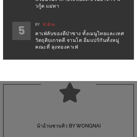
รับ
วกู้ด แม่ทา
ประทาน
อาหาร
BY
น้าอ้วน
มูลค่า
5
คาเฟ่ลับของดีป่าซาง ทั้งเมนูไทยและเทศ
1,000
วัตถุดิบเกรดดี จานโต อิ่มแปร้กันทั้งหมู่
บาท
คณะที่ ลุงทองคาเฟ่
ฟรี
3
รางวัล
วัน
แม่
สุด
พิเศษ
โปร
น้าอ้วนชวนหิว BY WONGNAI
โม
ชั่น