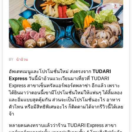
ช้อป
ชิ
ลล์
ชิม
ที่
HIMMA
MARKET
BY
น้าอ้วน
FESTIVAL
อัพเดทเมนูและโปรโมชั่นใหม่ ส่งตรงจาก
TUDARI
10
Express
วันนี้น้าอ้วนแวะเวียนมาเที่ยวที่ TUDARI
ร้าน
Express สาขาเซ็นทรัลแอร์พอร์ตพลาซ่า อีกแล้ว เพราะ
พ่อ
ได้ยินมาว่าตอนนี้เขามีโปรโมชั่นใหม่ให้แฟนๆ ได้ลิ้มลอง
และอิ่มแบบสุดคุ้มกัน ส่วนจะเป็นโปรโมชั่นอะไร อาหาร
ค้า
ตัวไหน หรือมีสิทธิพิเศษอะไร ก็ติดตามได้จากรีวิวนี้ได้เลย
แซ่บ
จ้า
แม่ค้า
หลายคนคงทราบแล้วว่าร้าน TUDARI Express สาขา
สวย