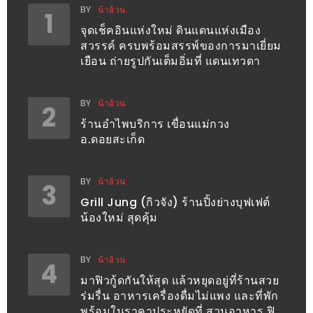
รับ
BY
น้าอ้วน
1
ประทาน
จุดเช็คอินแห่งใหม่ ดินแดนแห่งเมือง
บุฟเฟ่ต์
สวรรค์ ครบพร้อมสรรพ์ของการมาเยี่ยม
เยือน ถ่ายรูปกันเต็มอิ่มที่ แดนเทวดา
ฟรี
ที่
LE
BY
น้าอ้วน
2
CRYSTAL
ร้านอำไพบริการ เขื่อนแม่กวง
อ.ดอยสะเก็ด
เชียงใหม่
ฟรี
2
BY
น้าอ้วน
3
ท่าน
Grill Jung (กิวจัง) ร้านปิ้งย่างบุฟเฟต์
น้องใหม่ สุดคุ้ม
ลุ้น
รับ
BY
น้าอ้วน
4
GIFT
มาฟิวกู้ดกันให้สุด แล้วหยุดอยู่ที่ร้านสวย
VOUCHER
ร่มรื่น อาหารเครื่องดื่มไม่แพง และที่พัก
พร้อมในราคาประหยัดที่ สวนอาหาร ฟิ