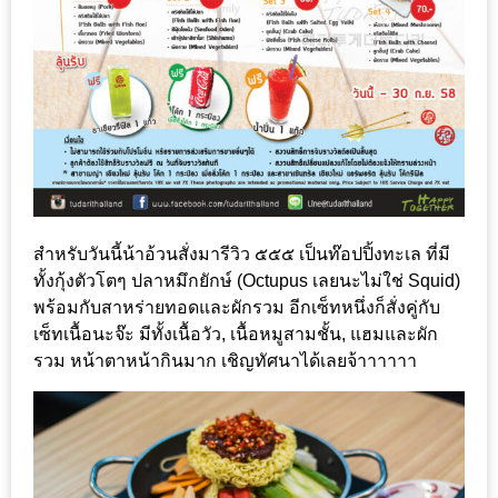
เหนือ
กับ
สลัด
หนุ่ม
บ้านนา
เมนู
เด็ด
จาก
สำหรับวันนี้น้าอ้วนสั่งมารีวิว ๕๕๕​ เป็นท๊อปปิ้งทะเล ที่มี
ANNA
ทั้งกุ้งตัวโตๆ ปลาหมึกยักษ์ (Octupus เลยนะไม่ใช่ Squid)
FARM
พร้อมกับสาหร่ายทอดและผักรวม อีกเซ็ทหนึ่งก็สั่งคู่กับ
ที่
เซ็ทเนื้อนะจ๊ะ มีทั้งเนื้อวัว, เนื้อหมูสามชั้น, แฮมและผัก
เอาชนะ
รวม หน้าตาหน้ากินมาก เชิญทัศนาได้เลยจ้าาาาาา
ใจ
กรรมการ
จาก
THE