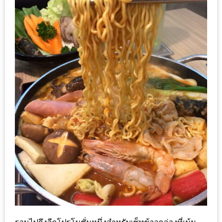
ทำไม
เรา
ไม่
ทำ
อาหาร
ทาน
เอง?
SHOP
TOP
10
รีวิว
ร้าน
อาหาร
ที่
เข้า