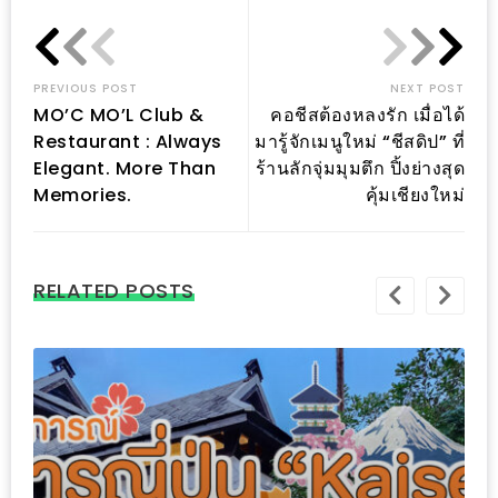
นโยบาย
ความ
PREVIOUS POST
NEXT POST
เป็น
MO’C MO’L Club &
คอชีสต้องหลงรัก เมื่อได้
ส่วน
Restaurant : Always
มารู้จักเมนูใหม่ “ชีสดิป” ที่
ตัว
Elegant. More Than
ร้านลักจุ่มมุมตึก ปิ้งย่างสุด
Memories.
คุ้มเชียงใหม่
ประกาศ
ผล
ผู้
RELATED POSTS
โชค
ดี
กับ
น้า
อ้วน
ครั้ง
ที่