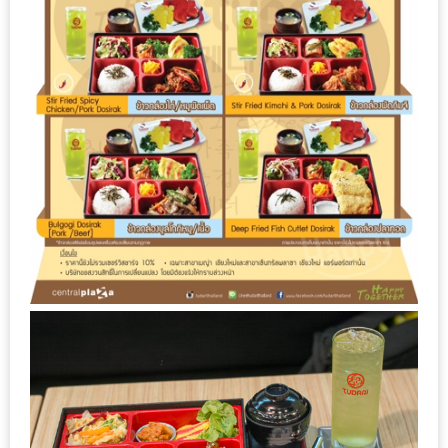
หิว
ข้าว
อะไร
เอ่ย
อร่อย
ที่สุด?
งาน
แฟร์
เรื่อง
บ้าน
ที่
ทุก
คน
ต้อง