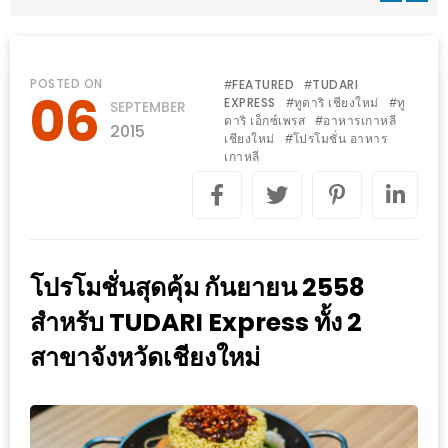
WONGNAI.COM
#มา
เดิน
นโยบาย
POSTED ON
FEATURED
TUDARI
#
#
06
เล่น
EXPRESS
ทูดาริ เชียงใหม่
ทู
#
#
SEPTEMBER
ความ
ดาริ เอ็กซ์เพรส
อาหารเกาหลี
#
กัน
2015
เป็น
เชียงใหม่
โปรโมชั่น อาหาร
#
มั้ย
เกาหลี
ส่วน
ใน
ตัว
ฐานะ
อะไร
ก็ได้
โปรโมชั่นสุดคุ้ม กันยายน 2558
…
สำหรับ TUDARI Express ทั้ง 2
งาน
สาขาจังหวัดเชียงใหม่
เดียว
ที่
ครบ
ครั้ง