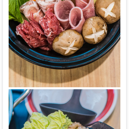
–
ช็อป
ฟิน
กิน
เพลิน
HFG
E-
NEWS
GAME
(SABAI
SEAFOOD)
HOMEPRO
FAIR
2017
เชียงใหม่