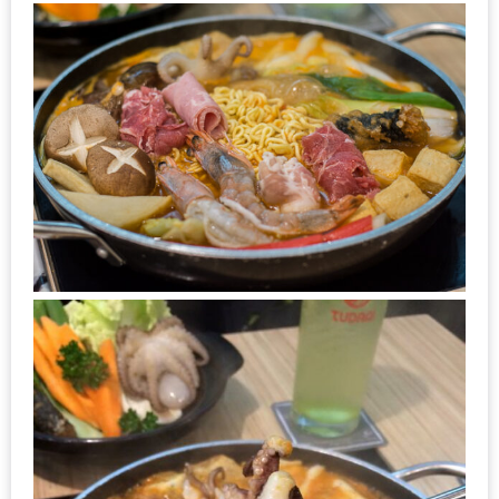
MAPS
MY
ACCOUNT
NEW
FACEBOOK
TIMELINE
POLICY
OKTOBERFEST
ครั้ง
ที่
2
เทศกาล
เบียร์
ที่