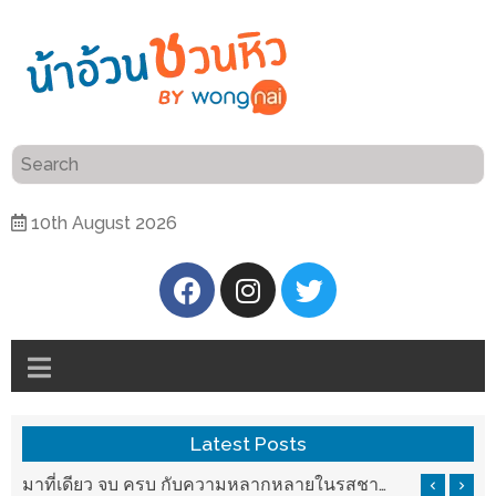
ร้าน
“เป็น
อาหาร
แสน”
แนะนำ
[PR]
10th August 2026
อิ่ม
เลือก
ร้าน
รับ
อาหาร
โชค
ที่
ที่
ต้องการ
โรงแรม
ศิริ
ติดต่อ
ปัน
Latest Posts
น้า
นาฯ
อ้วน
มาที่เดียว จบ ครบ กับความหลากหลายในรสชาติที่นำมาจากทั่วเมืองจีนที่ HAN The Chinese Cuisine
เชียงใหม่