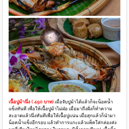
อุ่นๆ
ปิ้ง
มาร์ช
เมล
โล่
พร้อม
ชิม
และ
ช้อป
ที่
เดียว
ครบ
ที่
เนื้อปูม้านึ่ง ( 490 บาท)
เมื่อจับปูม้าได้แล้วก็จะน็อคน้ำ
งาน
แข็งทันที เพื่อให้เนื้อปูม้าไม่ฝ่อ เมื่อมาถึงฝั่งก็ทำความ
LEO
สะอาดแล้วนึ่งทันทีเพื่อให้เนื้อปูแน่น เมื่อสุกแล้วก็นำมา
PRESENTS
น็อคน้ำแข็งอีกรอบ แล้วทำการแกะแล้วแพ็คใส่กล่องส่ง