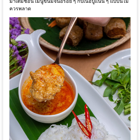
มาเต็มช้อน เมนูขนมจีนอร่อย ๆ กับเนื้อปูแน่น ๆ แบบนี้ไม่
แห่ง
ควรพลาด
ชาติ
2557
ร้าน
หมู
กระทะ
ทั่ว
เชียงใหม่
TOP30
ราคา
ไม่
เกิน
200
บาท
รีวิว