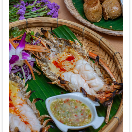
ส่วนลด
พิเศษ
ร้าน
อาหาร
ใน
เชียงใหม่
หนาว
นัก
ใช่
ไหม?
แวะ
ไป
ผิง
ไฟ