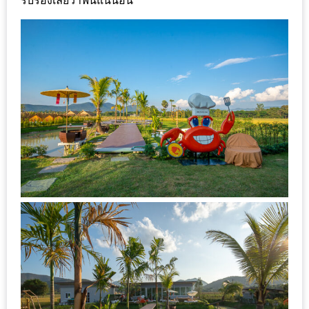
ลอง
รับรองเลยว่าฟินแน่นอน
ถนน
คน
เดิน
วัน
อาทิตย์
ท่าแพ
เชียงใหม่
CART
CHECKOUT
DRAFT
–
บาร์บีคิว
สาว