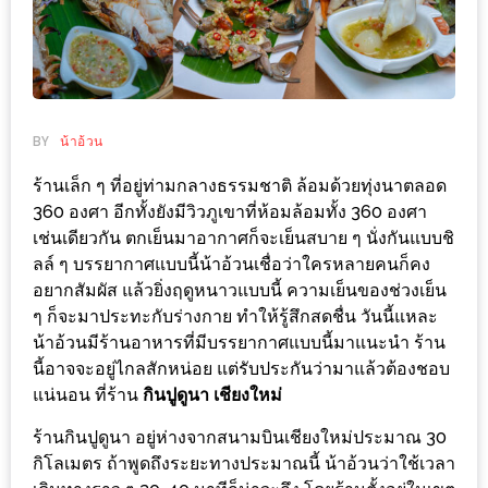
ช้อป
ชิ
ลล์
ชิม
ที่
BY
น้าอ้วน
HIMMA
ร้านเล็ก ๆ ที่อยู่ท่ามกลางธรรมชาติ ล้อมด้วยทุ่งนาตลอด
MARKET
360 องศา อีกทั้งยังมีวิวภูเขาที่ห้อมล้อมทั้ง 360 องศา
FESTIVAL
เช่นเดียวกัน ตกเย็นมาอากาศก็จะเย็นสบาย ๆ นั่งกันแบบชิ
ลล์ ๆ บรรยากาศแบบนี้น้าอ้วนเชื่อว่าใครหลายคนก็คง
10
อยากสัมผัส แล้วยิ่งฤดูหนาวแบบนี้ ความเย็นของช่วงเย็น
ร้าน
ๆ ก็จะมาประทะกับร่างกาย ทำให้รู้สึกสดชื่น วันนี้แหละ
น้าอ้วนมีร้านอาหารที่มีบรรยากาศแบบนี้มาแนะนำ ร้าน
พ่อ
นี้อาจจะอยู่ไกลสักหน่อย แต่รับประกันว่ามาแล้วต้องชอบ
ค้า
แน่นอน ที่ร้าน
กินปูดูนา เชียงใหม่
แซ่บ
แม่ค้า
ร้านกินปูดูนา อยู่ห่างจากสนามบินเชียงใหม่ประมาณ 30
กิโลเมตร ถ้าพูดถึงระยะทางประมาณนี้ น้าอ้วนว่าใช้เวลา
สวย