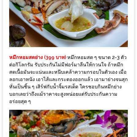
ะ
สุด
เด็ด
ที่
AIKO
(THE
หมึกหอมสดย่าง (399 บาท)
หมึกหอมสด ๆ ขนาด 2-3 ตัว
UP,
ต่อกิโลกรัม รับประกันไม่มีฟอร์มาลีนให้กวนใจ ถ้าหมึก
RAMA
สดเนื้อมันจะแน่นและหนึบเคล้าความกรอบในตัวเอง เมื่อ
3)
ลอกเอาหนัง เอาไส้และกระดองออกแล้ว เอามาย่างจนสุก
หั่นเป็นชิ้น ๆ เสิร์ฟกับน้ำจิ้มรสเด็ด ใครชอบกินหมึกย่าง
อาหาร
บอกเลยว่าถึงแม้ราคาจะสูงหน่อยแต่รับประกันความ
โดน
อร่อยสุด ๆ
ใจ
ภาพ
ใส
ปิ๊