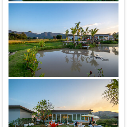
–
ช็อป
ฟิน
กิน
เพลิน
HFG
E-
NEWS
GAME
(SABAI
SEAFOOD)
HOMEPRO
FAIR
2017
เชียงใหม่