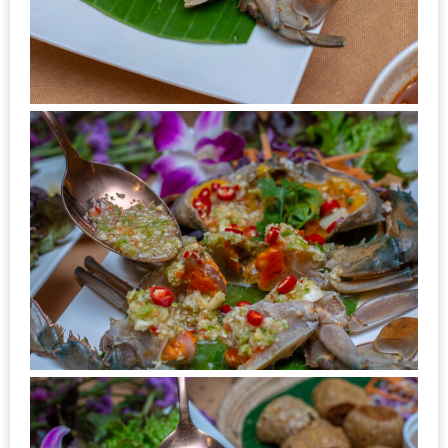
รับ
ประทาน
อาหาร
มูลค่า
1,000
บาท
ฟรี
3
รางวัล
วัน
แม่
สุด
พิเศษ
โปร
โม
ชั่น