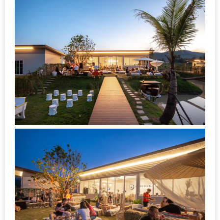
ใหญ่
ที่สุด
ใน
โลก
กับ
โรง
แรม
ฮอ
ลิ
เดย์
อินน์
เชียงใหม่
PANDA
TIME
: