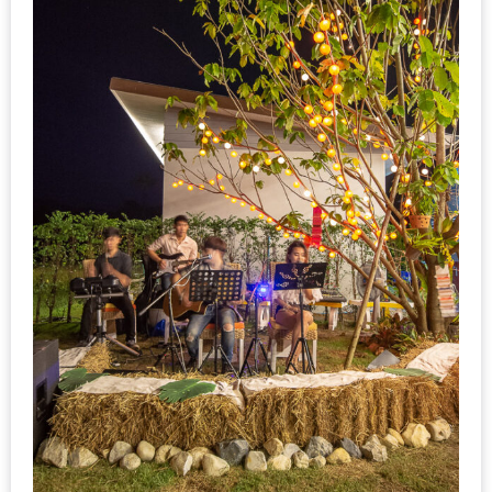
ชม
มาก
ที่สุด
ประจำ
ปี
2557
กิจกรรม
ชิง
รางวัล
กับ
สมาชิก
ENEWS
น้า
อ้วน
ชวน