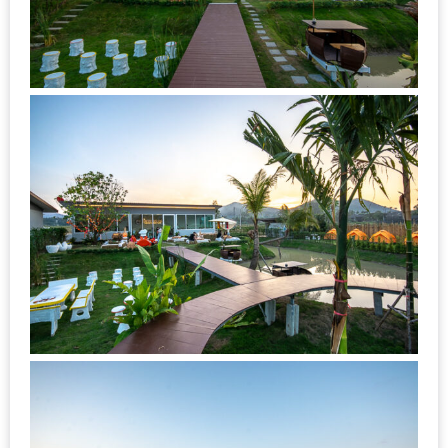
งาน
เดียว
ทั้ง
ช้อป
กิน
เที่ยว
พร้อม
โปร
โม
ชั่น
สำหรับ
คน
รัก
บ้าน
มากมาย