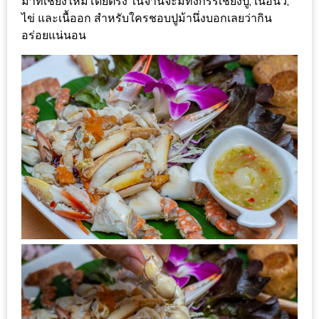
PINGFAI
มาที่เชียงใหม่โดยตรง ในจานจะมีทั้งกรรเชียงปู, เนื้อนิ้ว,
ไข่ และเนื้ออก สำหรับใครชอบปูม้านึ่งบอกเลยว่ากิน
FESTIVAL
อร่อยแน่นอน
3
อาหาร
ญี่ปุ่น
ระดับ
พรีเมียม
พร้อม
สุ
กี้
เนื้อ
หมู
ดำ
คู
โร
บูต