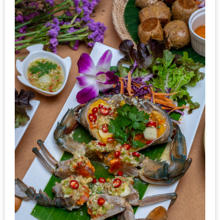
รับ
ประทาน
บุฟเฟ่ต์
ฟรี
ที่
LE
CRYSTAL
เชียงใหม่
ฟรี
2
ท่าน
ลุ้น
รับ
GIFT
VOUCHER