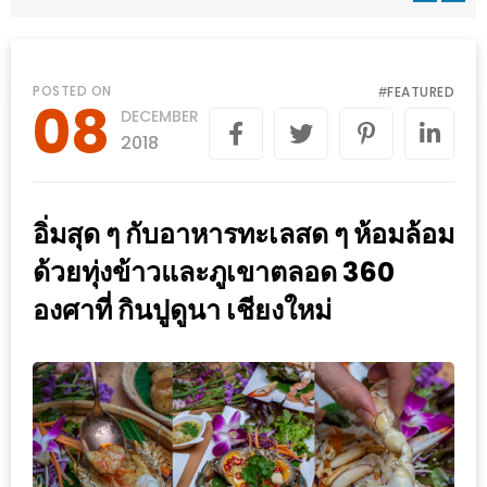
WONGNAI.COM
#มา
เดิน
นโยบาย
POSTED ON
FEATURED
#
08
เล่น
DECEMBER
ความ
กัน
2018
เป็น
มั้ย
ส่วน
ใน
ตัว
อิ่มสุด ๆ กับอาหารทะเลสด ๆ ห้อมล้อม
ฐานะ
อะไร
ด้วยทุ่งข้าวและภูเขาตลอด 360
ก็ได้
องศาที่ กินปูดูนา เชียงใหม่
…
งาน
เดียว
ที่
ครบ
ครั้ง