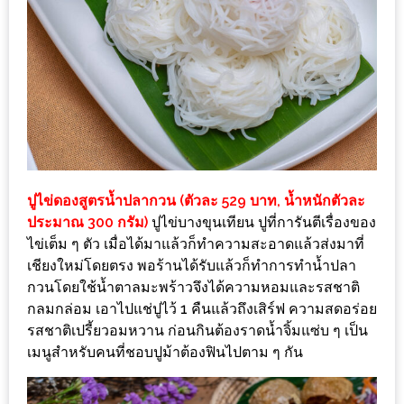
ดี
กับ
วงใน
แจก
ฟรี
LINE
GIFTCODE!
ปูไข่ดองสูตรน้ำปลากวน (ตัวละ 529 บาท, น้ำหนักตัวละ
ลายแทง
ประมาณ 300 กรัม)
ปูไข่บางขุนเทียน ปูที่การันตีเรื่องของ
ความ
ไข่เต็ม ๆ ตัว เมื่อได้มาแล้วก็ทำความสะอาดแล้วส่งมาที่
อร่อย
เชียงใหม่โดยตรง พอร้านได้รับแล้วก็ทำการทำน้ำปลา
กวนโดยใช้น้ำตาลมะพร้าวจึงได้ความหอมและรสชาติ
ทั่ว
กลมกล่อม เอาไปแช่ปูไว้ 1 คืนแล้วถึงเสิร์ฟ ความสดอร่อย
เชียงใหม่
รสชาติเปรี้ยวอมหวาน ก่อนกินต้องราดน้ำจิ้มแซ่บ ๆ เป็น
เมนูสำหรับคนที่ชอบปูม้าต้องฟินไปตาม ๆ กัน
ลุ้น
บัตร