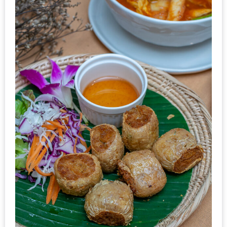
มา
พบ
สินค้า
เรื่อง
บ้าน
คุ้ม
ครบ
จบ
ที่
เดียว
HOMEPRO
FAIR
2017
เชียงใหม่
จัด
เต็ม