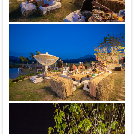
ทำไม
เรา
ไม่
ทำ
อาหาร
ทาน
เอง?
SHOP
TOP
10
รีวิว
ร้าน
อาหาร
ที่
เข้า