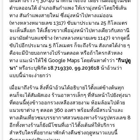
เดินทางราว ๆ 30-40 นาทีก็น่าจะถึง โดยร้านตั้งอยู่ในเขต
ร้าน
ตำบลออนใต้ อำเภอสันกำแพง ให้เรามุ่งหน้าโดยใช้เส้น
รวย
ทาง สันกำแพงสายใหม่ ซึ่งมุ่งหน้าไปทางแม่ออน
เสน่ห์
(ทางหลวงหมายเลข 1317) ขับมาประมาณ 25 กิโลเมตร
ของ
จะเห็นสี่แยก ให้เลี้ยวขวาเพื่อมุ่งหน้าไปทางเดียวกับสถานี
เชียงใหม่
อนามัยตำบลแช่ช้าง (ทางหลวงหมายเลข 1147) จากจุดนี้
ขับไปอีกประมาณ 5 กิโลเมตร ก็จะถึงร้าน สังเกตได้ง่าย ๆ
ที่
คือจะมีป้ายบอกทางไปร้านตลอด หรือถ้าใครกลัวหลง
ต้อง
ทาง แนะนำให้ใช้ Google Maps โดยค้นหาคำว่า
“กินปูดู
ไป
นา”
หรือระบุพิกัด
18.719330, 99.203618
น้าอ้วนว่า
ลอง
แบบนี้น่าจะง่ายกว่า
16
เมื่อมาถึงร้าน สิ่งที่น้าอ้วนได้อธิบายไว้ตั้งแต่ข้างต้นทุก
คนก็จะได้สัมผัสเอง ร้านอาหารเล็กๆ ที่หันหน้าไปยังทุ่งนา
ร้าน
ที่ตอนนี้ทุ่งข้าวออกรวงเหลืองสวยงาม ห้อมล้อมไปด้วย
อร่อย
แนวเขาต่าง ๆ ตลอด 360 องศา พร้อมทั้งมีสระน้ำและ
ที่
ทางเดินเที่ยวชมบรรยากาศสวนของทางร้านรูปทรงเลข 8
ต้อง
อีกทั้งทางร้านก็ยังมีโซนที่เอาไว้ตั้งเต้นท์ให้บริการ
มา
สำหรับใครที่อยากมาพักค้างคืนช่วงฤดูหนาวแบบนี้