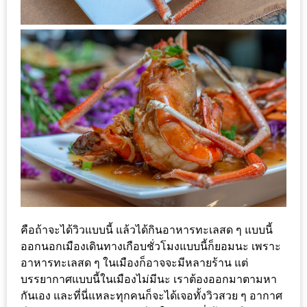
300
บาท
เกี่ยว
กับ
เว็บ
น้า
อ้วน
ชวน
หิว
เจ้าของ
ร้าน
คือถ้าจะได้วิวแบบนี้ แล้วได้กินอาหารทะเลสด ๆ แบบนี้
แนะนำ
ออกนอกเมืองเดินทางเกือบชั่วโมงแบบนี้ก็ยอมนะ เพราะ
อาหารทะเลสด ๆ ในเมืองก็อาจจะมีหลายร้าน แต่
ร้าน
บรรยากาศแบบนี้ในเมืองไม่มีนะ เราต้องออกมาตามหา
กันเอง และที่นี่แหละทุกคนก็จะได้เจอทั้งวิวสวย ๆ อากาศ
เพื่อน