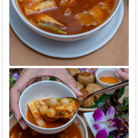
น้า
อ้วน
ติดต่อ
น้า
อ้วน
น้า
อ้วน
ชวน
คุย
นโยบาย
ความ
เป็น
ส่วน
ตัว