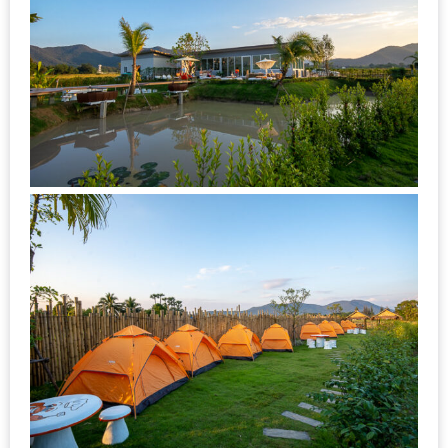
DISH
EVENT
ที่
ต้อง
ห้าม
พลาด
สำหรับ
ฤดู
หนาว
นี้
กับ
PING
FAI
FESTIVAL
2