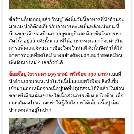
หิว
ข้าว
ชื่อร้านก็บอกอยู่แล้ว “กินปู” ดังนั้นวันนี้อาหารที่น้าอ้วนจะ
มาแนะนำก็ต้องเกี่ยวกับอาหารทะเลเป็นหลักแน่นอน ที่
อะไร
บ้านของเจ้าของร้านเขาอยู่ชลบุรี และมีอาชีพในการหา
เอ่ย
สัตว์น้ำอยู่แล้ว ดังนั้นเวลาที่ได้อาหารทะเลมาก็จะดำเนิน
อร่อย
การแพ็คและจัดส่งมาเชียงใหม่ในทันที ดังนั้นจึงทำให้ได้
ที่สุด?
อาหารทะเลที่สดใหม่ บางอย่างต้องบอกเลยว่าสดเหมือน
เพิ่งจับมาใหม่ ๆ เลยก็ว่าได้
งาน
ฮ้อยจ๊อปู (ธรรมดา 199 บาท), พรีเมียม 390 บาท)
แบบที่
แฟร์
น้าอ้วนเอามาแนะนำในวันนี้เป็นแบบพรีเมียม สิ่งที่เพิ่ม
เรื่อง
เข้ามานอกเหนือจากเนื้อปูบดที่ปรุงรสจนได้ที่แล้ว ในส่วน
บ้าน
ของพรีเมียมนั้นเขาจะใส่เนื้อส่วนกรรเชียง ลงไปด้วย เมื่อ
ที่
เวลากัดลงไปแล้วจะทำให้รู้สึกถึงการได้เคี้ยวเนื้อปู เต็ม
ทุก
ปากเต็มคำอยู่ในปาก
คน
ต้อง