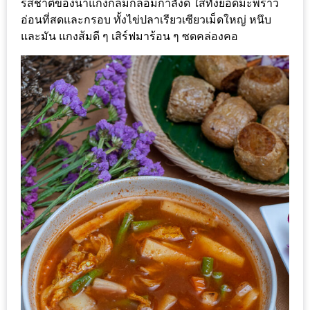
รสชาติของน้ำแกงกลมกล่อมกำลังดี ใส่ทั้งยอดมะพร้าว
200
อ่อนที่สดและกรอบ ทั้งไข่ปลาเรียวเซียวเม็ดใหญ่ หนึบ
บาท
และมัน แกงส้มดี ๆ เสิร์ฟมาร้อน ๆ ซดคล่องคอ
ชี้
เบาะแส
ความ
อร่อย
ตาม
รอย
น้า
อ้วน
ชวน
หิว
ติดต่อ