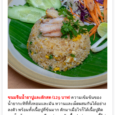
1
พา
เพื่อน
มา
ม่วน
กั๋น
บน
INSTAGRAM
รวม
โปร
โม
ชั่
ขนมจีนน้ำยาปูและผักสด (129 บาท)
ความเข้มข้นของ
นวัน
น้ำยากะทิที่ทั้งหอมและมัน หวานและเผ็ดผสมกันได้อย่าง
แม่
ลงตัว พร้อมทั้งเนื้อปูที่ข้นมาก ตักมาเมื่อไรก็ได้เนื้อปูติด