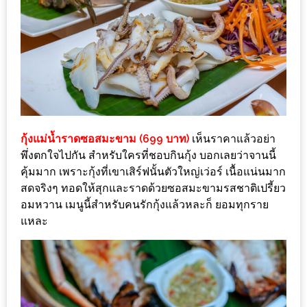
งด้วย
HUAWEI
G7
PLUS
สมา
ร์ท
โฟน
กุ้งแม่น้ำราดซอสมะขาม (699 บาท)
เห็นราคาแล้วอย่า
ที่
พึ่งตกใจไปกัน สำหรับใครที่ชอบกินกุ้ง บอกเลยว่าจานนี้
เอาใจ
คุ้มมาก เพราะกุ้งที่เขาเสิร์ฟนั้นตัวใหญ่เว่อร์ เนื้อแน่นมาก
ขา
สดจริงๆ ทอดให้สุกและราดด้วยซอสมะขามรสชาติเปรี้ยว
กิน
อมหวาน เมนูนี้สำหรับคนรักกุ้งแล้วหละก็ ยอมทุกราย
โดย
แหละ
เฉพาะ
อิ่ม
ไม่