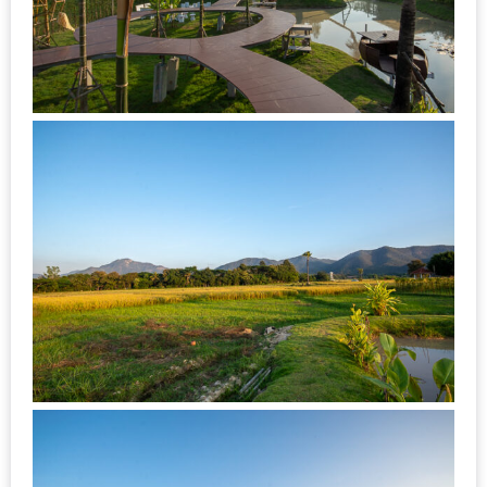
เหนือ
กับ
สลัด
หนุ่ม
บ้านนา
เมนู
เด็ด
จาก
ANNA
FARM
ที่
เอาชนะ
ใจ
กรรมการ
จาก
THE