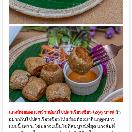
กับ
แผนที่
ร้าน
หมู
กระทะ
ทั่ว
เชียงใหม่
งบ
ไม่
บาน
ปลาย
อิ่ม
ชิ
แกงส้มยอดมะพร้าวอ่อนไข่ปลาเรียวเซียว (299 บาท)
ถ้า
ลล์
อยากกินไข่ปลาเรียวเซียวให้อร่อยต้องมากินฤดูหนาว
ไม่
แบบนี้ เพราะไข่ปลาจะเป็นไข่ที่สมบูรณ์ที่สุด แกงส้มที่
เกิน