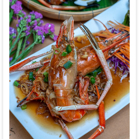
อั้น
กิน
ไม่
ยั้ง
หมู
กระทะ
&
ทะเล
เผา
เชียงใหม่
งบ
ไม่
บาน
ปลาย
ไม่
เกิน