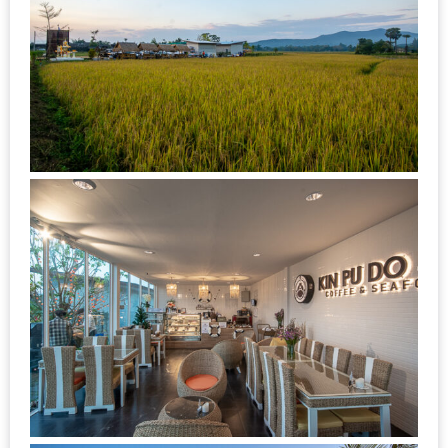
MAPS
MY
ACCOUNT
NEW
FACEBOOK
TIMELINE
POLICY
OKTOBERFEST
ครั้ง
ที่
2
เทศกาล
เบียร์
ที่