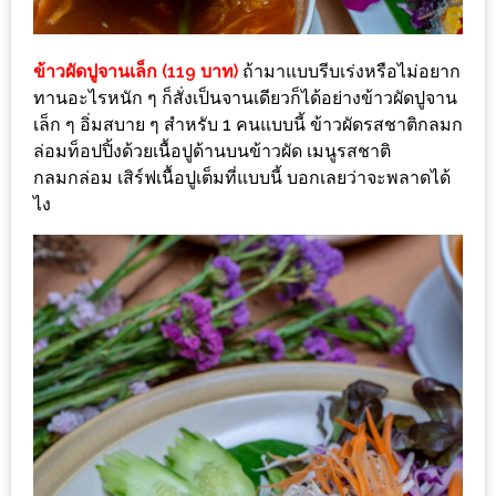
นโยบาย
ความ
ข้าวผัดปูจานเล็ก (119 บาท)
ถ้ามาแบบรีบเร่งหรือไม่อยาก
เป็น
ทานอะไรหนัก ๆ ก็สั่งเป็นจานเดียวก็ได้อย่างข้าวผัดปูจาน
ส่วน
เล็ก ๆ อิ่มสบาย ๆ สำหรับ 1 คนแบบนี้ ข้าวผัดรสชาติกลมก
ล่อมท็อปปิ้งด้วยเนื้อปูด้านบนข้าวผัด เมนูรสชาติ
ตัว
กลมกล่อม เสิร์ฟเนื้อปูเต็มที่แบบนี้ บอกเลยว่าจะพลาดได้
ไง
ประกาศ
ผล
ผู้
โชค
ดี
กับ
น้า
อ้วน
ครั้ง
ที่