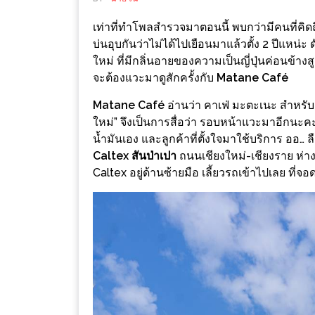
ช้อป
เท่าที่ทำโพลสำรวจมาตอนนี้ พบกว่ามีคนที่คิดถ
ชิ
บ่นอุบกันว่าไม่ได้ไปเยือนมาแล้วตั้ง 2 ปีแหน่ะ
ลล์
ใหม่ ที่มีกลิ่นอายของความเป็นญี่ปุ่นค่อนข้า
ชิม
จะต้องแวะมาดูสักครั้งกับ
Matane Café
ที่
Matane Café
อ่านว่า คาเฟ่ มะตะเนะ สำหรับ
HIMMA
ใหม่” จึงเป็นการสื่อว่า รอบหน้าแวะมาอีกนะคะ 
MARKET
น้ำมันเอง และลูกค้าที่ตั้งใจมาใช้บริการ ออ… ลื
FESTIVAL
Caltex สันป่าเปา
ถนนเชียงใหม่-เชียงราย ห่า
Caltex อยู่ด้านซ้ายมือ เลี้ยวรถเข้าไปเลย ที
10
ร้าน
พ่อ
ค้า
แซ่บ
แม่ค้า
สวย