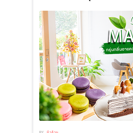
WONGNAI.COM
#มา
เดิน
นโยบาย
เล่น
ความ
กัน
เป็น
มั้ย
ส่วน
ใน
ตัว
ฐานะ
อะไร
ก็ได้
…
งาน
เดียว
ที่
ครบ
ครั้ง
BY
น้าอ้วน