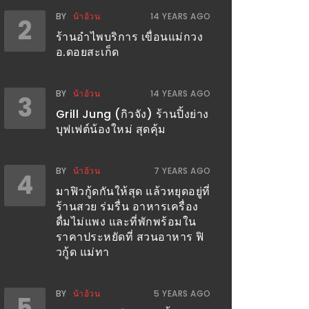
BY
น้าอ้วน
14 YEARS AGO
2
ร้านอำไพบริการ เขื่อนแม่กวง
อ.ดอยสะเก็ด
BY
น้าอ้วน
14 YEARS AGO
3
Grill Jung (กิวจัง) ร้านปิ้งย่าง
บุฟเฟต์น้องใหม่ สุดคุ้ม
BY
น้าอ้วน
7 YEARS AGO
4
มาฟิวกู้ดกันให้สุด แล้วหยุดอยู่ที่
ร้านสวย ร่มรื่น อาหารเครื่อง
ดื่มไม่แพง และที่พักพร้อมใน
ราคาประหยัดที่ สวนอาหาร ฟิ
วกู้ด แม่ทา
BY
น้าอ้วน
5 YEARS AGO
5