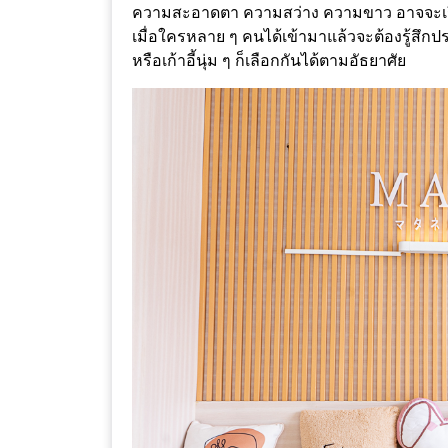
เหนือ
ความสะอาดตา ความสว่าง ความขาว อาจจะเรียกรว
กับ
เมื่อใครหลาย ๆ คนได้เข้ามาแล้วจะต้องรู้สึกประ
หรือเก้าอี้นุ่ม ๆ ก็เลือกกันได้ตามอัธยาศัย
สลัด
หนุ่ม
บ้านนา
เมนู
เด็ด
จาก
ANNA
FARM
ที่
เอาชนะ
ใจ
กรรมการ
จาก
THE