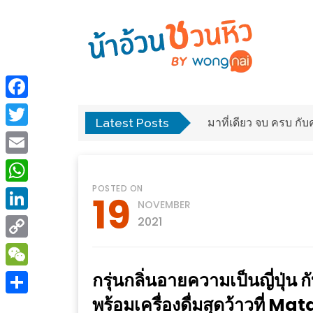
ร้าน
“เป็น
อาหาร
แสน”
Facebook
แนะนำ
Latest Posts
พง
มาที่เดียว จบ ครบ ก
[PR]
Twitter
อิ่ม
เลือก
Email
ร้าน
รับ
POSTED ON
อาหาร
โชค
WhatsApp
19
NOVEMBER
ที่
ที่
LinkedIn
2021
ต้องการ
โรงแรม
Copy
ศิริ
ติดต่อ
ปัน
Link
กรุ่นกลิ่นอายความเป็นญี่ปุ่น
WeChat
น้า
นาฯ
พร้อมเครื่องดื่มสุดว้าวที่ M
อ้วน
Share
เชียงใหม่