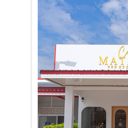
ร้าน
รวย
เสน่ห์
ของ
เชียงใหม่
ที่
ต้อง
ไป
ลอง
16
ร้าน
อร่อย
ที่
ต้อง
มา