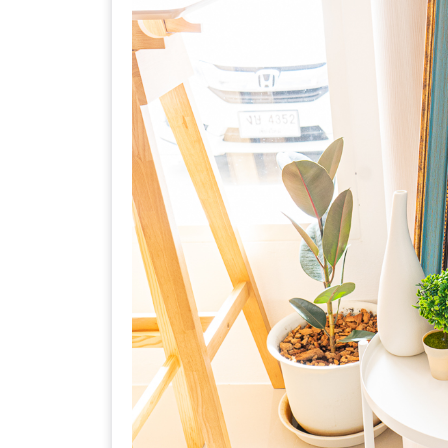
–
ช็อป
ฟิน
กิน
เพลิน
HFG
E-
NEWS
GAME
(SABAI
SEAFOOD)
HOMEPRO
FAIR
2017
เชียงใหม่