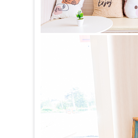
DISH
EVENT
ที่
ต้อง
ห้าม
พลาด
สำหรับ
ฤดู
หนาว
นี้
กับ
PING
FAI
FESTIVAL
2