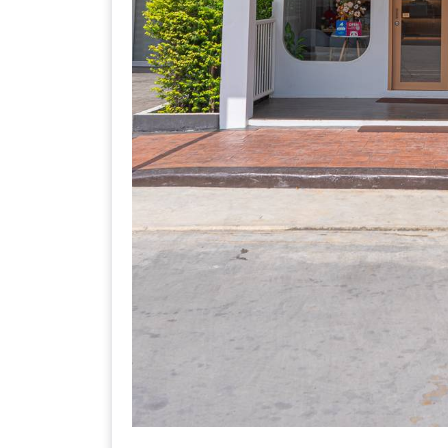
ลอง
ถนน
คน
เดิน
วัน
อาทิตย์
ท่าแพ
เชียงใหม่
CART
CHECKOUT
DRAFT
–
บาร์บีคิว
สาว