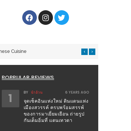
nese Cuisine
แ
POPPULAR REVIEWS
BY
น้าอ้วน
6 YEARS AGO
1
จุดเช็คอินแห่งใหม่ ดินแดนแห่ง
เมืองสวรรค์ ครบพร้อมสรรพ์
ของการมาเยี่ยมเยือน ถ่ายรูป
กันเต็มอิ่มที่ แดนเทวดา