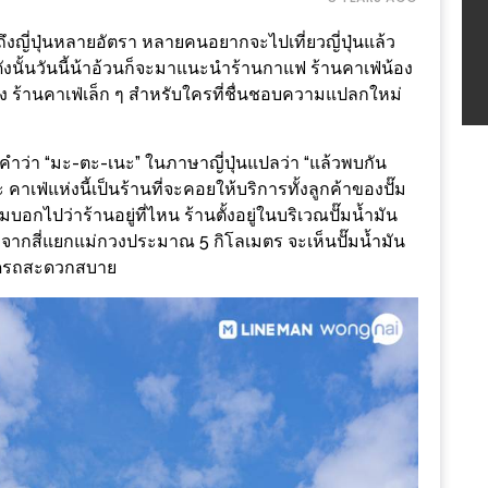
ึงญี่ปุ่นหลายอัตรา หลายคนอยากจะไปเที่ยวญี่ปุ่นแล้ว
 ดังนั้นวันนี้น้าอ้วนก็จะมาแนะนำร้านกาแฟ ร้านคาเฟ่น้อง
งสูง ร้านคาเฟ่เล็ก ๆ สำหรับใครที่ชื่นชอบความแปลกใหม่
คำว่า “มะ-ตะ-เนะ” ในภาษาญี่ปุ่นแปลว่า “แล้วพบกัน
คาเฟ่แห่งนี้เป็นร้านที่จะคอยให้บริการทั้งลูกค้าของปั๊ม
มบอกไปว่าร้านอยู่ที่ไหน ร้านตั้งอยู่ในบริเวณปั๊มน้ำมัน
งจากสี่แยกแม่กวงประมาณ 5 กิโลเมตร จะเห็นปั๊มน้ำมัน
่จอดรถสะดวกสบาย