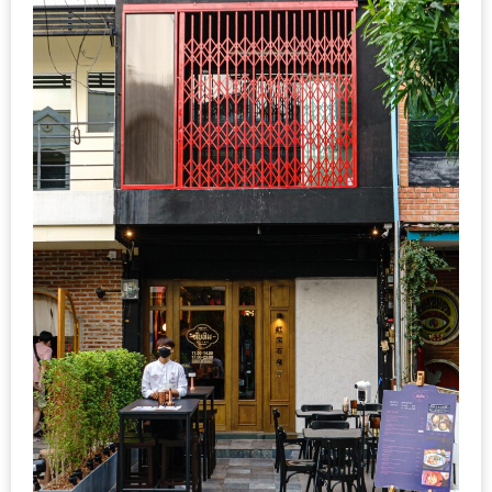
ร้าน
รวย
เสน่ห์
ของ
เชียงใหม่
ที่
ต้อง
ไป
ลอง
16
ร้าน
อร่อย
ที่
ต้อง
มา