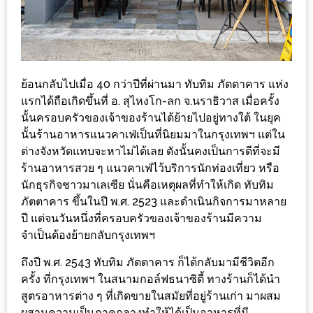
ลอง
ถนน
คน
เดิน
วัน
ย้อนกลับไปเมื่อ 40 กว่าปีที่ผ่านมา ทับทิม ภัตตาคาร แห่ง
อาทิตย์
แรกได้ถือเกิดขึ้นที่ อ. สุไหงโก-ลก จ.นราธิวาส เมื่อครั้ง
ท่าแพ
นั้นครอบครัวของเจ้าของร้านได้ย้ายไปอยู่ทางใต้ ในยุค
นั้นร้านอาหารแนวคาเฟ่เป็นที่นิยมมาในกรุงเทพฯ แต่ใน
เชียงใหม่
ต่างจังหวัดแทบจะหาไม่ได้เลย ดังนั้นคงเป็นการดีที่จะมี
ร้านอาหารสวย ๆ แนวคาเฟ่ไว้บริการนักท่องเที่ยว หรือ
CART
นักธุรกิจชาวมาเลเซีย นั่นคือเหตุผลที่ทำให้เกิด ทับทิม
ภัตตาคาร ขึ้นในปี พ.ศ. 2523 และดำเนินกิจการมาหลาย
CHECKOUT
ปี แต่จนวันหนึ่งที่ครอบครัวของเจ้าของร้านมีความ
จำเป็นต้องย้ายกลับกรุงเทพฯ
DRAFT
–
ถึงปี พ.ศ. 2543 ทับทิม ภัตตาคาร ก็ได้กลับมามีชีวิตอีก
บาร์บีคิว
ครั้ง ที่กรุงเทพฯ ในสนามกอล์ฟธนาซิตี้ ทางร้านก็ได้นำ
สูตรอาหารต่าง ๆ ที่เกิดขายในสมัยที่อยู่ร้านเก่า มาผสม
สาว
ผสานความเป็นภาคกลางทำให้ได้เป็นอาหารที่มี