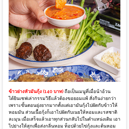
กับ
แผนที่
ร้าน
หมู
กระทะ
ทั่ว
เชียงใหม่
งบ
ไม่
บาน
ปลาย
ข้าวย่างหัวมันกุ้ง (140 บาท)
ถือเป็นเมนูที่เมื่อน้าอ้วน
อิ่ม
ได้ยินเชฟเล่ากรรมวิธีแล้วต้องขอยอมแพ้ สั่งกินง่ายกว่า
ชิ
เพราะขั้นตอนยุ่งยากมากตั้งแต่เอามันกุ้งไปผัดกับข้าวให้
ลล์
หอมมัน ส่วนเนื้อกุ้งก็เอาไปผัดกับเนยให้หอมและรสชาติ
ไม่
ละมุน เมื่อเสร็จแล้วเอาทุกส่วนกลับไปในตำแหน่งเดิม เอา
ไปย่างให้สุกเพื่อส่งกลิ่นหอม ท็อปด้วยไข่กุ้งและต้นหอม
เกิน