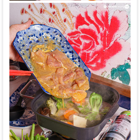
หิว
ข้าว
อะไร
เอ่ย
อร่อย
ที่สุด?
งาน
แฟร์
เรื่อง
บ้าน
ที่
ทุก
คน
ต้อง