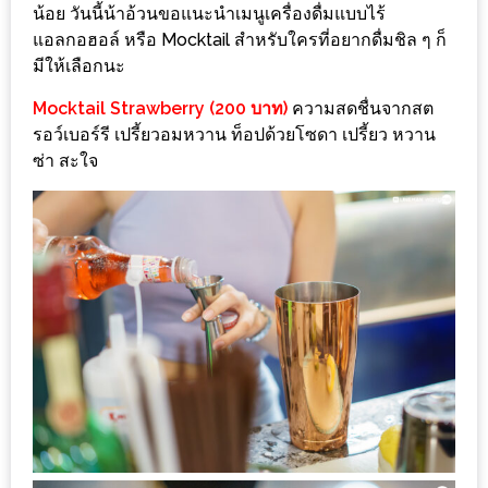
น้อย วันนี้น้าอ้วนขอแนะนำเมนูเครื่องดื่มแบบไร้
ะ
แอลกอฮอล์ หรือ Mocktail สำหรับใครที่อยากดื่มชิล ๆ ก็
สุด
มีให้เลือกนะ
เด็ด
Mocktail Strawberry (200 บาท)
ความสดชื่นจากสต
ที่
รอว์เบอร์รี เปรี้ยวอมหวาน ท็อปด้วยโซดา เปรี้ยว หวาน
AIKO
ซ่า สะใจ
(THE
UP,
RAMA
3)
อาหาร
โดน
ใจ
ภาพ
ใส
ปิ๊