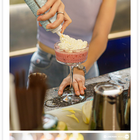
300
บาท
เกี่ยว
กับ
เว็บ
น้า
อ้วน
ชวน
หิว
เจ้าของ
ร้าน
แนะนำ
ร้าน
เพื่อน