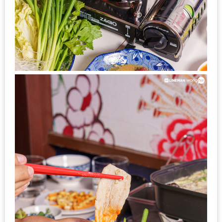
มา
พบ
สินค้า
เรื่อง
บ้าน
คุ้ม
ครบ
จบ
ที่
เดียว
HOMEPRO
FAIR
2017
เชียงใหม่
จัด
เต็ม