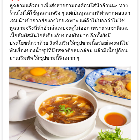
หูฉลามแล้วอย่าเพิ่งส่งสายตามองค้อนใส่น้าอ้วนนะ ทาง
1
ร้านไม่ได้ใช้หูฉลามจริง ๆ แต่เป็นหูฉลามที่ทำจากคอลลา
เจน นำเข้าจากฮ่องกงโดยเฉพาะ แต่ถ้าไม่บอกว่าไม่ใช่
พา
หูฉลามจริงนี่น้าอ้วนก็แทบจะดูไม่ออก เพราะรสชาติและ
เพื่อน
เนื้อสัมผัสมันใกล้เคียงกับของจริงมาก อีกทั้งยังมี
มา
ประโยชน์กว่าด้วย สิ่งที่เสริมให้ซุปชามนี้อร่อยก็คงหนีไม่
ม่วน
พ้นเรื่องของน้ำซุปที่มีรสชาติกลมกล่อม แล้วมีเนื้อปูก้อน
กั๋น
มาเสริมทัพให้ซุปชามนี้ฟินมาก ๆ
บน
INSTAGRAM
รวม
โปร
โม
ชั่
นวัน
แม่