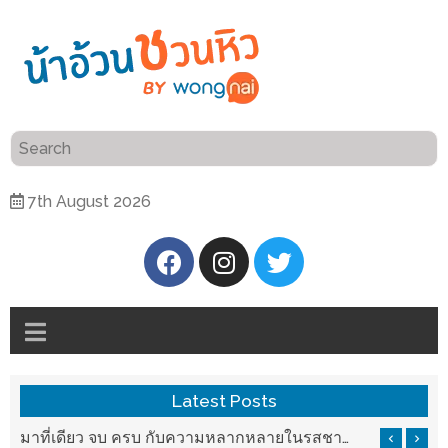
ร้าน
“เป็น
อาหาร
แสน”
แนะนำ
[PR]
7th August 2026
อิ่ม
เลือก
ร้าน
รับ
อาหาร
โชค
ที่
ที่
ต้องการ
โรงแรม
ศิริ
ติดต่อ
ปัน
Latest Posts
น้า
นาฯ
อ้วน
รสชาติที่ Chez Nous สันกำแพง
มาที่เดียว จบ ครบ กับความหลากหลายในรสชาติที่นำมาจากทั่วเมืองจีนที่ HAN The Chinese Cuisine
เชียงใหม่