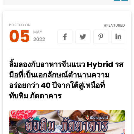
WONGNAI.COM
#มา
เดิน
นโยบาย
POSTED ON
FEATURED
#
05
เล่น
MAY
ความ
กัน
2022
เป็น
มั้ย
ส่วน
ใน
ตัว
ลิ้มลองกับอาหารจีนแนว Hybrid รส
ฐานะ
อะไร
มือที่เป็นเอกลักษณ์ตำนานความ
ก็ได้
อร่อยกว่า 40 ปีจากใต้สู่เหนือที่
…
ทับทิม ภัตตาคาร
งาน
เดียว
ที่
ครบ
ครั้ง