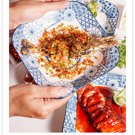
น้า
อ้วน
ติดต่อ
น้า
อ้วน
น้า
อ้วน
ชวน
คุย
นโยบาย
ความ
เป็น
ส่วน
ตัว