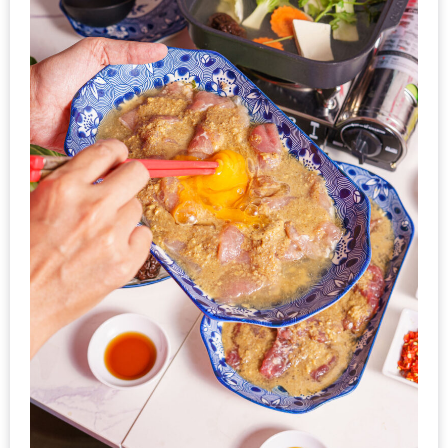
ชม
มาก
ที่สุด
ประจำ
ปี
2557
กิจกรรม
ชิง
รางวัล
กับ
สมาชิก
ENEWS
น้า
อ้วน
ชวน