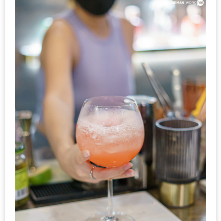
งด้วย
HUAWEI
G7
PLUS
สมา
ร์ท
โฟน
ที่
เอาใจ
ขา
กิน
โดย
เฉพาะ
อิ่ม
ไม่