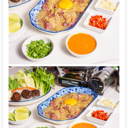
ใหญ่
ที่สุด
ใน
โลก
กับ
โรง
แรม
ฮอ
ลิ
เดย์
อินน์
เชียงใหม่
PANDA
TIME
: