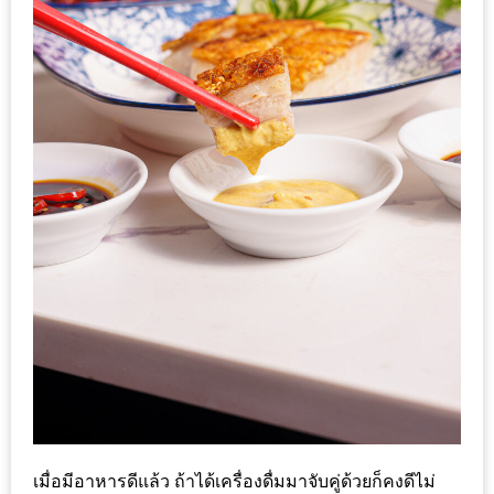
PINGFAI
FESTIVAL
3
อาหาร
ญี่ปุ่น
ระดับ
พรีเมียม
พร้อม
สุ
กี้
เนื้อ
หมู
ดำ
คู
โร
เมื่อมีอาหารดีแล้ว ถ้าได้เครื่องดื่มมาจับคู่ด้วยก็คงดีไม่
บูต