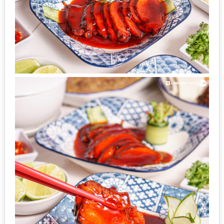
รับ
ประทาน
บุฟเฟ่ต์
ฟรี
ที่
LE
CRYSTAL
เชียงใหม่
ฟรี
2
ท่าน
ลุ้น
รับ
GIFT
VOUCHER