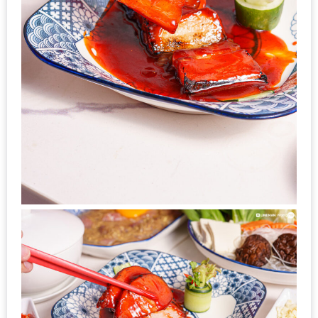
รับ
ประทาน
อาหาร
มูลค่า
1,000
บาท
ฟรี
3
รางวัล
วัน
แม่
สุด
พิเศษ
โปร
โม
ชั่น