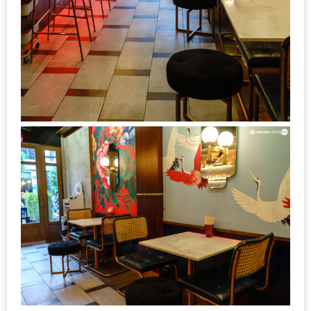
–
ช็อป
ฟิน
กิน
เพลิน
HFG
E-
NEWS
GAME
(SABAI
SEAFOOD)
HOMEPRO
FAIR
2017
เชียงใหม่