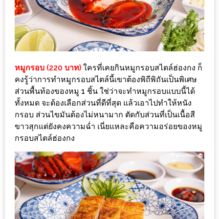
เด็ด
สำหรับ
คุณ
แม่
ที่รัก
หมูกรอบ (220 บาท)
ใครที่เคยกินหมูกรอบสไตล์ฮ่องกง ก็
2560
คงรู้ว่าการทำหมูกรอบสไตล์นี้เขาต้องพิถีพิถันเป็นพิเศษ
ส่วนพื้นท้องของหมู 1 ชิ้น ใช่ว่าจะทำหมูกรอบแบบนี้ได้
สบาย
ทั้งหมด จะต้องเลือกส่วนที่ดีที่สุด แล้วเอาไปทำให้หนัง
กรอบ ส่วนไขมันต้องไม่หนามาก ตัดกับส่วนที่เป็นเนื้อสี
ใจ๋…
ขาวสุกแต่ยังคงความฉ่ำ เนี่ยแหละคือความอร่อยของหมู
สไตล์
กรอบสไตล์ฮ่องกง
นิมมาน
(ดี
คอน
โด
นิม)
เชียงใหม่