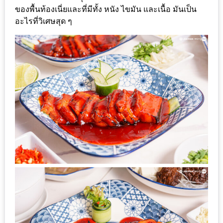
ของพื้นท้องเนี่ยและที่มีทั้ง หนัง ไขมัน และเนื้อ มันเป็น
ดี
อะไรที่วิเศษสุด ๆ
กับ
วงใน
แจก
ฟรี
LINE
GIFTCODE!
ลายแทง
ความ
อร่อย
ทั่ว
เชียงใหม่
ลุ้น
บัตร