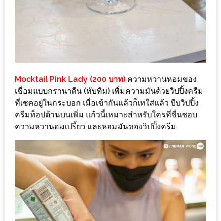
อั้น
กิน
ไม่
ยั้ง
หมู
กระทะ
Mocktail Pink Lady (200 บาท)
ความหวานหอมของ
&
เชื่อมแบบกรานาดีน (ทับทิม) เพิ่มความมันด้วยวิปปิ้งครีม
ทะเล
ที่เชคอยู่ในกระบอก เมื่อเข้ากันแล้วก็เทใส่แล้ว บีบวิปปิ้ง
เผา
ครีมท็อปด้านบนเพิ่ม แก้วนี้เหมาะสำหรับใครที่ชื่นชอบ
ความหวานอมเปรี้ยว และหอมมันของวิปปิ้งครีม
เชียงใหม่
งบ
ไม่
บาน
ปลาย
ไม่
เกิน