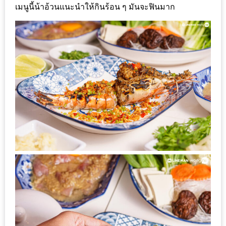
เมนูนี้น้าอ้วนแนะนำให้กินร้อน ๆ มันจะฟินมาก
200
บาท
ชี้
เบาะแส
ความ
อร่อย
ตาม
รอย
น้า
อ้วน
ชวน
หิว
ติดต่อ