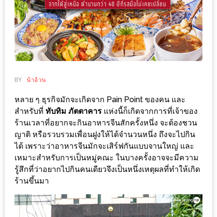
ช้อป
ชิ
ลล์
ชิม
ที่
HIMMA
BY
น้าอ้วน
MARKET
หลาย ๆ ธุรกิจมักจะเกิดจาก Pain Point ของคน และ
FESTIVAL
สำหรับที่
ทับทิม ภัตตาคาร
แห่งนี้ก็เกิดจากการที่เจ้าของ
ร้านเวลาที่อยากจะกินอาหารจีนสักครั้งหนึ่ง จะต้องชวน
10
ญาติ หรือรวบรวมเพื่อนฝูงให้ได้จำนวนหนึ่ง ถึงจะไปกิน
ร้าน
ได้ เพราะว่าอาหารจีนมักจะเสิร์ฟกันแบบจานใหญ่ และ
พ่อ
เหมาะสำหรับการเป็นหมู่คณะ ในบางครั้งอาจจะมีความ
ค้า
รู้สึกที่ว่าอยากไปกินคนเดียวจึงเป็นหนึ่งเหตุผลที่ทำให้เกิด
แซ่บ
ร้านขึ้นมา
แม่ค้า
สวย