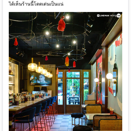
DISH
ได้เห็นร้านนี้โดดเด่นเป็นแน่
EVENT
ที่
ต้อง
ห้าม
พลาด
สำหรับ
ฤดู
หนาว
นี้
กับ
PING
FAI
FESTIVAL
2