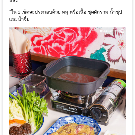
หละ
MAPS
*ใน 1 เซ็ตจะประกอบด้วย หมู หรือเนื้อ ชุดผักรวม น้ำซุป
MY
และน้ำจิ้ม
ACCOUNT
NEW
FACEBOOK
TIMELINE
POLICY
OKTOBERFEST
ครั้ง
ที่
2
เทศกาล
เบียร์
ที่