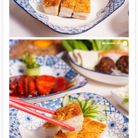
ส่วนลด
พิเศษ
ร้าน
อาหาร
ใน
เชียงใหม่
หนาว
นัก
ใช่
ไหม?
แวะ
ไป
ผิง
ไฟ