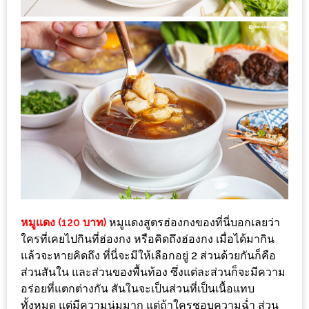
แห่ง
ชาติ
2557
ร้าน
หมู
กระทะ
ทั่ว
เชียงใหม่
TOP30
ราคา
ไม่
หมูแดง (120 บาท)
หมูแดงสูตรฮ่องกงของที่นี่บอกเลยว่า
เกิน
ใครที่เคยไปกินที่ฮ่องกง หรือคิดถึงฮ่องกง เมื่อได้มากิน
200
แล้วจะหายคิดถึง ที่นี่จะมีให้เลือกอยู่ 2 ส่วนด้วยกันก็คือ
บาท
ส่วนสันใน และส่วนของพื้นท้อง ซึ่งแต่ละส่วนก็จะมีความ
อร่อยที่แตกต่างกัน สันในจะเป็นส่วนที่เป็นเนื้อแทบ
รีวิว
ทั้งหมด แต่มีความนุ่มมาก แต่ถ้าใครชอบความฉ่ำ ส่วน