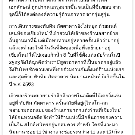
เหนือ
เอกลักษณ์ ถูกปากคนกรุงมากขึ้น จนเป็นที่ชื่นชอบ จาก
กับ
จุดนี้ก็ได้ส่งต่อองค์ความรู้ด้านอาหาร จากรุ่นสู่รุ่น
สลัด
การเดินทางของทับทิม ภัตตาคารยังไม่หยุด ด้วยมนต์
หนุ่ม
เสน่ห์ของเชียงใหม่ ที่เย้ายวนให้เจ้าของร้านอยากย้าย
บ้านนา
ถิ่นฐานมาที่นี่ แต่เมื่อทบทวนอยู่หลายครั้งแล้วว่ามาอยู่
เมนู
แล้วจะทำอะไรดี ในวันที่จัดของเพื่อที่จะย้ายมาอยู่
เด็ด
เชียงใหม่ ได้ไปเจอแก้วน้ำ 8 ใบที่ใช้ตั้งแต่สมัยร้านในปี
จาก
2523 จึงได้ฉุกคิดว่าเรามีสูตรอาหารที่เป็นมรดกอยู่แล้ว
จึงรีบโทรชักชวนเชฟที่เคยร่วมงานกันตั้งแต่ร้านแห่งแรก
ANNA
และสุดท้าย ทับทิม ภัตตาคาร นิมมานเหมินท์ ก็เกิดขึ้นใน
FARM
ปี พ.ศ. 2563
ที่
เอาชนะ
เจ้าของร้านพยายามรำลึกถึงภาพในอดีตที่ได้เคยวิ่งเล่น
อยู่ที่ ทับทิม ภัตตาคาร ครั้นสมัยที่อยู่สุไหงโก-ลก
ใจ
พยายามถอดแบบของร้านเก่ามาตกแต่งร้านที่เชียงใหม่
กรรมการ
ให้ย้อนหวนอดีต จึงทำให้ร้านแห่งนี้มีกลิ่นอายของความ
จาก
เป็นจีน สไตล์เรโทรอยู่พอสมควร สำหรับใครที่แวะมา
THE
นิมมาน ซอย 11 (ช่วงกลางซอยระหว่าง 11 และ 13) ก็คง