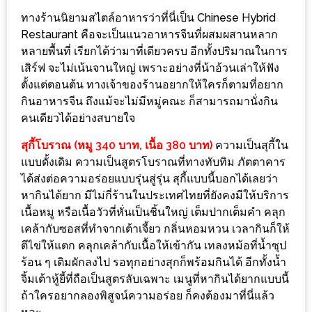
งาน
ทางร้านนิยามสไตล์อาหารว่าที่นี่เป็น Chinese Hybrid
เดียว
Restaurant คือจะเป็นแนวอาหารจีนที่ผสมผสานหลาก
ทั้ง
หลายพื้นที่ เรียกได้ว่ามาที่เดียวครบ อีกทั้งปริมาณในการ
ช้อป
เสิร์ฟ จะไม่เน้นจานใหญ่ เพราะอย่างที่น้าอ้วนเล่าให้ฟัง
ตั้งแต่ตอนต้น ทางเจ้าของร้านอยากให้ใครก็ตามที่อยาก
กิน
กินอาหารจีน ถึงแม้จะไม่มีหมู่คณะ ก็สามารถมานั่งกิน
เที่ยว
คนเดียวได้อย่างสบายใจ
พร้อม
สุกี้โบราณ (หมู 340 บาท, เนื้อ 380 บาท)
ความเป็นสุกี้ใน
โปร
แบบดั้งเดิม ความเป็นสูตรโบราณที่ทางทับทิม ภัตตาคาร
โม
ได้ส่งต่อความอร่อยแบบรุ่นสู่รุ่น สุกี้แบบนี้บอกได้เลยว่า
ชั่น
หากินได้ยาก มีไม่กี่ร้านในประเทศไทยที่ยังคงมีให้บริการ
สำหรับ
เนื้อหมู หรือเนื้อวัวที่หั่นเป็นชิ้นใหญ่ เต็มปากเต็มคำ คลุก
คน
เคล้ากับซอสที่ทำจากเต้าเจี้ยว กลิ่นหอมหวน เวลากินก็ให้
รัก
ตีไข่ให้แตก คลุกเคล้ากับเนื้อให้เข้ากัน เทลงหม้อที่น้ำซุป
ร้อน ๆ เติมผักลงไป รอทุกอย่างสุกก็พร้อมกินได้ อีกทั้งน้ำ
บ้าน
จิ้มเต้าหู้ยี้ที่ถือเป็นสูตรลับเฉพาะ เมนูที่หากินได้ยากแบบนี้
มากมาย
ถ้าใครอยากลองพิสูจน์ความอร่อย ก็คงต้องมาที่นี่แล้ว