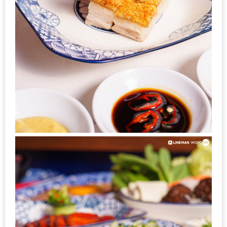
อุ่นๆ
ปิ้ง
มาร์ช
เมล
โล่
พร้อม
ชิม
และ
ช้อป
ที่
เดียว
ครบ
ที่
งาน
LEO
PRESENTS