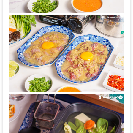
ทำไม
เรา
ไม่
ทำ
อาหาร
ทาน
เอง?
SHOP
TOP
10
รีวิว
ร้าน
อาหาร
ที่
เข้า