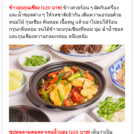
ข้าวอบกุนเชียง (120 บาท)
ข้าวสวยร้อน ๆ ผัดกับเครื่อง
นโยบาย
และน้ำซอสต่าง ๆ ให้รสชาติเข้ากัน เพิ่มความอร่อยด้วย
ความ
หน่อไม้ กุนเชียง ต้นหอม เนื้อหมู แล้วเอาไปอบให้ร้อน
เป็น
กรุ่นกลิ่นหอม จนได้ข้าวอบกุนเชียงที่หอม นุ่ม ฉ่ำน้ำซอส
ส่วน
และกุนเชียงหวานกลมกล่อม หนึบหนับ
ตัว
ประกาศ
ผล
ผู้
โชค
ดี
กับ
น้า
อ้วน
ครั้ง
ที่
ซุปหูฉลามคอลลาเจนน้ำแดง (220 บาท)
เห็นว่าเป็น