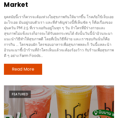
Market
ช้อป
ชิ
ยุคสมัยนี้เราก็ควรจะต้องห่วงใยสุขภาพกันให้มากขึ้น โรคภัยใข้เจ็บเอย
ลล์
อะไรเอย มันอยู่รอบตัวเรา และที่สำคัญช่วงนี้ที่เห็นชัด ๆ ก็คือเรื่องของ
ชิม
ฝุ่นควัน PM 2.5 ที่เราเจอกันอยู่ในทุก ๆ วัน ถ้าใครที่มีร่างกายและ
ที่
สุขภาพไม่แข็งแรงก็อาจจะได้รับผลกระทบได้ ดังนั้นวันนี้น้าอ้วนจะมา
แนะนำวิธีทำให้สุขภาพดี โดยที่เป็นวิธีที่ง่าย และเราชอบกันนั่นก็คือ
HIMMA
การกิน ... ใครชอบผัก ใครชอบอาหารเพื่อสุขภาพหละก็ วันนี้แหละน้า
MARKET
อ้วนจะมาชี้เป้าร้านที่ถ้าใครเห็นแล้วจะต้องร้องว้าว กับร้านเพื่อสุขภาพ
FESTIVAL
ดี ๆ อย่าง Farm Foods...
10
Read More
ร้าน
พ่อ
ค้า
FEATURED
แซ่บ
แม่ค้า
สวย