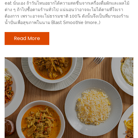
ลอง
eat นั่นเอง ถ้าวันไหนอยากได้ความสดชื่นจากเครื่องดื่มผักและผลไม้
ถนน
ต่าง ๆ ถ้าไปซื้อตามร้านทั่วไป แน่นอนว่าอาจจะไม่ได้ตามที่ใจเรา
ต้องการ เพราะอาจจะไม่ธรรมชาติ 100% ดังนั้นจึงเป็นที่มาของร้าน
คน
น้ำปั่นเพื่อสุขภาพในนาม Blast Smoothie (more…)
เดิน
วัน
Read More
อาทิตย์
ท่าแพ
เชียงใหม่
CART
CHECKOUT
DRAFT
–
บาร์บีคิว
สาว