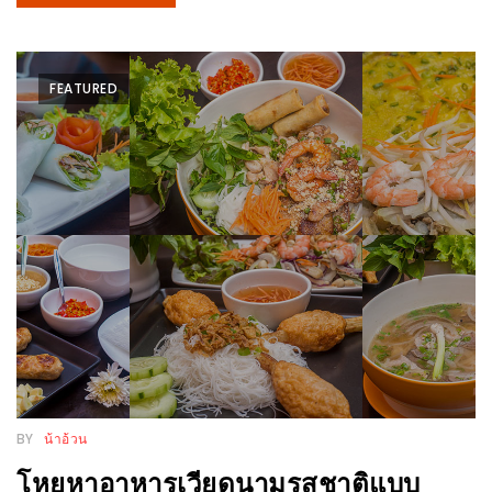
รับ
ประทาน
อาหาร
FEATURED
มูลค่า
1,000
บาท
ฟรี
3
รางวัล
วัน
แม่
สุด
พิเศษ
โปร
BY
น้าอ้วน
โม
โหยหาอาหารเวียดนามรสชาติแบบ
ชั่น