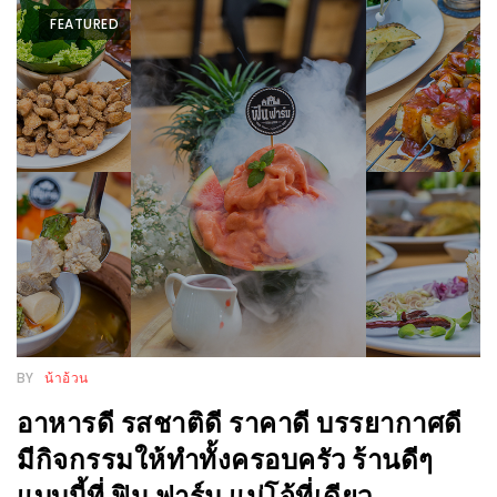
FEATURED
นโยบาย
ความ
เป็น
ส่วน
ตัว
ประกาศ
ผล
ผู้
โชค
ดี
กับ
BY
น้าอ้วน
น้า
อาหารดี รสชาติดี ราคาดี บรรยากาศดี
อ้วน
มีกิจกรรมให้ทำทั้งครอบครัว ร้านดีๆ
ครั้ง
ที่
แบบนี้ที่ ฟิน ฟาร์ม แม่โจ้ที่เดียว