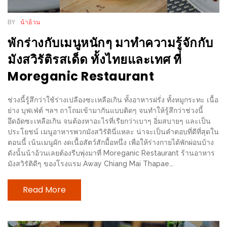
น้า
อ้วน
BY
น้าอ้วน
ติดต่อ
พักร่างกับเมนูหนักๆ มาทำความรู้จักกับ
น้า
มังสวิรัติรสเด็ด ทั้งไทยและเทศ ที่
อ้วน
Moreganic Restaurant
น้า
ช่วงนี้รู้สึกว่าใช้ร่างเปลืองซะเหลือเกิน ทั้งอาหารฝรั่ง ทั้งหมูกระทะ เนื้อ
อ้วน
ย่าง บุฟเฟ่ต์ ฯลฯ ถาโถมเข้ามากันแบบติดๆ จนทำให้รู้สึกว่าช่วงนี้
ชวน
อึดอัดซะเหลือเกิน จนต้องหาอะไรที่เรียกว่าเบาๆ อิ่มสบายๆ และเป็น
ประโยชน์ เมนูอาหารพวกมังสวิรัตินี่แหละ น่าจะเป็นคำตอบที่ดีที่สุดใน
คุย
ตอนนี้ เน้นเมนูผัก งดเนื้อสัตว์สักมื้อหนึ่ง เพื่อให้ร่างกายได้พักผ่อนบ้าง
ดังนั้นน้าอ้วนเลยต้องรีบพุ่งมาที่ Moreganic Restaurant ร้านอาหาร
นโยบาย
มังสวิรัติดีๆ ของโรงแรม Away Chiang Mai Thapae...
ความ
เป็น
Read More
ส่วน
ตัว