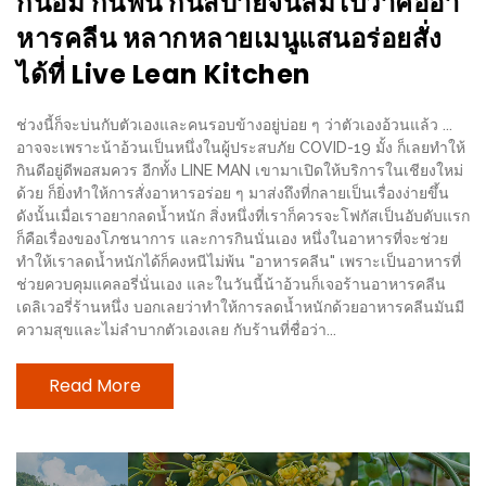
กินอิ่ม กินฟิน กินสบายจนลืมไปว่าคืออา
–
ช็อป
หารคลีน หลากหลายเมนูแสนอร่อยสั่ง
ฟิน
ได้ที่ Live Lean Kitchen
กิน
เพลิน
ช่วงนี้ก็จะบ่นกับตัวเองและคนรอบข้างอยู่บ่อย ๆ ว่าตัวเองอ้วนแล้ว ...
อาจจะเพราะน้าอ้วนเป็นหนึ่งในผู้ประสบภัย COVID-19 มั้ง ก็เลยทำให้
กินดีอยู่ดีพอสมควร อีกทั้ง LINE MAN เขามาเปิดให้บริการในเชียงใหม่
HFG
ด้วย ก็ยิ่งทำให้การสั่งอาหารอร่อย ๆ มาส่งถึงที่กลายเป็นเรื่องง่ายขึ้น
E-
ดังนั้นเมื่อเราอยากลดน้ำหนัก สิ่งหนึ่งที่เราก็ควรจะโฟกัสเป็นอับดับแรก
NEWS
ก็คือเรื่องของโภชนาการ และการกินนั่นเอง หนึ่งในอาหารที่จะช่วย
ทำให้เราลดน้ำหนักได้ก็คงหนีไม่พ้น "อาหารคลีน" เพราะเป็นอาหารที่
GAME
ช่วยควบคุมแคลอรี่นั่นเอง และในวันนี้น้าอ้วนก็เจอร้านอาหารคลีน
(SABAI
เดลิเวอรี่ร้านหนึ่ง บอกเลยว่าทำให้การลดน้ำหนักด้วยอาหารคลีนมันมี
SEAFOOD)
ความสุขและไม่ลำบากตัวเองเลย กับร้านที่ชื่อว่า...
HOMEPRO
Read More
FAIR
2017
เชียงใหม่