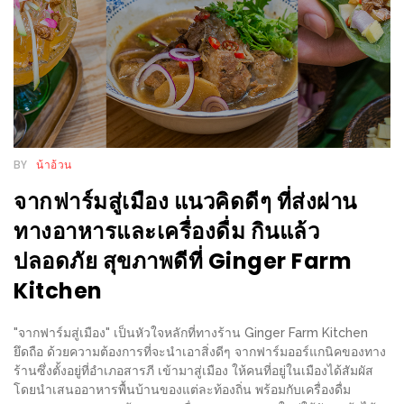
กับ
แผนที่
ร้าน
หมู
กระทะ
ทั่ว
BY
น้าอ้วน
เชียงใหม่
จากฟาร์มสู่เมือง แนวคิดดีๆ ที่ส่งผ่าน
งบ
ไม่
ทางอาหารและเครื่องดื่ม กินแล้ว
บาน
ปลอดภัย สุขภาพดีที่ Ginger Farm
ปลาย
Kitchen
อิ่ม
ชิ
"จากฟาร์มสู่เมือง" เป็นหัวใจหลักที่ทางร้าน Ginger Farm Kitchen
ลล์
ยึดถือ ด้วยความต้องการที่จะนำเอาสิ่งดีๆ จากฟาร์มออร์แกนิคของทาง
ร้านซึ่งตั้งอยู่ที่อำเภอสารภี เข้ามาสู่เมือง ให้คนที่อยู่ในเมืองได้สัมผัส
ไม่
โดยนำเสนออาหารพื้นบ้านของแต่ละท้องถิ่น พร้อมกับเครื่องดื่ม
เกิน