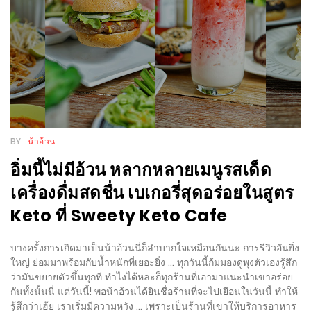
ใหญ่
ที่สุด
ใน
โลก
กับ
โรง
แรม
BY
น้าอ้วน
ฮอ
ลิ
อิ่มนี้ไม่มีอ้วน หลากหลายเมนูรสเด็ด
เดย์
เครื่องดื่มสดชื่น เบเกอรี่สุดอร่อยในสูตร
อินน์
Keto ที่ Sweety Keto Cafe
เชียงใหม่
บางครั้งการเกิดมาเป็นน้าอ้วนนี่ก็ลำบากใจเหมือนกันนะ การรีวิวอันยิ่ง
PANDA
ใหญ่ ย่อมมาพร้อมกับน้ำหนักที่เยอะยิ่ง ... ทุกวันนี้ก้มมองดูพุงตัวเองรู้สึก
TIME
ว่ามันขยายตัวขึ้นทุกที ทำไงได้หละก็ทุกร้านที่เอามาแนะนำเขาอร่อย
กันทั้งนั้นนี่ แต่วันนี้! พอน้าอ้วนได้ยินชื่อร้านที่จะไปเยือนในวันนี้ ทำให้
:
รู้สึกว่าเฮ้ย เราเริ่มมีความหวัง ... เพราะเป็นร้านที่เขาให้บริการอาหาร