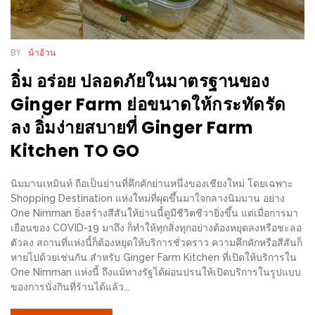
ชม
มาก
BY
น้าอ้วน
ที่สุด
ประจำ
อิ่ม อร่อย ปลอดภัยในมาตรฐานของ
ปี
Ginger Farm ย่อขนาดให้กระทัดรัด
2557
ลง อิ่มง่ายสบายที่ Ginger Farm
Kitchen TO GO
กิจกรรม
ชิง
นิมมานเหมินท์ ถือเป็นย่านที่คึกคักย่านหนึ่งของเชียงใหม่ โดยเฉพาะ
รางวัล
Shopping Destination แห่งใหม่ที่ผุดขึ้นมาใจกลางนิมมาน อย่าง
กับ
One Nimman ยิ่งสร้างสีสันให้ย่านนี้ดูมีชีวิตชีวายิ่งขึ้น แต่เมื่อการมา
สมาชิก
เยือนของ COVID-19 มาถึง ก็ทำให้ทุกสิ่งทุกอย่างต้องหยุดลงหรือชะลอ
ตัวลง สถานที่แห่งนี้ก็ต้องหยุดให้บริการชั่วคราว ความคึกคักหรือสีสันก็
ENEWS
หายไปด้วยเช่นกัน สำหรับ Ginger Farm Kitchen ที่เปิดให้บริการใน
น้า
One Nimman แห่งนี้ ถึงแม้ทางรัฐได้ผ่อนปรนให้เปิดบริการในรูปแบบ
อ้วน
ของการนั่งกินที่ร้านได้แล้ว...
ชวน