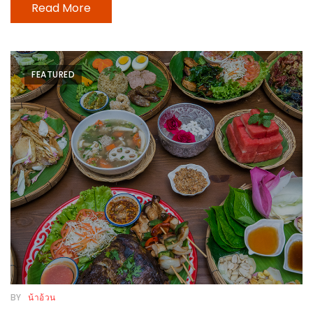
Read More
หิว
ข้าว
อะไร
FEATURED
เอ่ย
อร่อย
ที่สุด?
งาน
แฟร์
เรื่อง
บ้าน
ที่
ทุก
คน
ต้อง
BY
น้าอ้วน