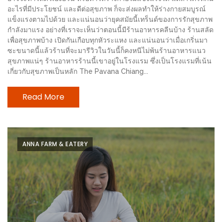
อุ่นๆ
อะไรที่มีประโยชน์ และดีต่อสุขภาพ ก็จะส่งผลทำให้ร่างกายสมบูรณ์
ปิ้ง
แข็งแรงตามไปด้วย และแน่นอนว่ายุคสมัยนี้เทร็นด์ของการรักสุขภาพ
มาร์ช
กำลังมาแรง อย่างที่เราจะเห็นว่าตอนนี้มีร้านอาหารคลีนบ้าง ร้านสลัด
เพื่อสุขภาพบ้าง เปิดกันเกือบทุกหัวระแหง และแน่นอนว่าเมื่อเกริ่นมา
เมล
ซะขนาดนี้แล้วร้านที่จะมารีวิวในวันนี้ก็คงหนีไม่พ้นร้านอาหารแนว
โล่
สุขภาพแน่ๆ ร้านอาหารร้านนี้เขาอยู่ในโรงแรม ซึ่งเป็นโรงแรมที่เน้น
พร้อม
เกี่ยวกับสุขภาพเป็นหลัก The Pavana Chiang...
ชิม
Read More
และ
ช้อป
ที่
เดียว
ANNA FARM & EATERY
ครบ
ที่
งาน
LEO
PRESENTS