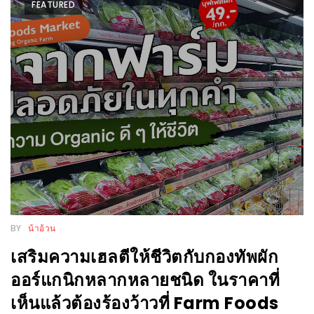
FEATURED
WONGNAI.COM
#มา
เดิน
นโยบาย
เล่น
ความ
กัน
เป็น
มั้ย
ส่วน
ใน
ตัว
ฐานะ
อะไร
ก็ได้
…
งาน
BY
น้าอ้วน
เดียว
เสริมความเฮลตีให้ชีวิตกับกองทัพผัก
ที่
ออร์แกนิกหลากหลายชนิด ในราคาที่
ครบ
เห็นแล้วต้องร้องว้าวที่ Farm Foods
ครั้ง