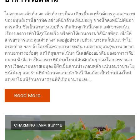
300
บาท
ไม่อยากจะเม้าท์เยอะ เม้าท์เบาๆ ก็พอ เดี๋ยวนี้นะเทร็นด์การดูแลสุขภาพ
ของมนุษย์เรานี่สารพัด อย่างที่น้าอ้วนเห็นบ่อยๆ ช่วงนี้ก็คงหนีไม่พ้นอา
เกี่ยว
หารคลีน ซึ่งเป็นอาหารแบบที่เรากินกันทุกวันนี้แหละ แต่เขาจะเน้น
เรื่องของการทำให้สุกโดยเร็ว หรือทำให้ผ่านกรรมวิธีน้อยที่สุด เพื่อให้
กับ
สารอาหารและคุณค่าต่างๆ คงอยู่อย่างครบถ้วน บางคนก็บ่นนะว่าไม่
เว็บ
อร่อยบ้าง ฯลฯ ถ้าใครที่ไม่ชอบอาหารคลีน แต่อยากดูแลสุขภาพ อยาก
น้า
ทานอาหารอร่อยๆ แต่ได้สุขภาพเน้นๆ นี่เลยต้องอย่าลืมมองอาหารเวีย
ตนาม ซึ่งถือว่าเป็นอาหารที่มีประโยชน์อันดับต้นๆ ของโลก เพราะอา
อ้วน
หารเวียตนามหลายเมนูจะมีผักเป็นส่วนประกอบหลัก แน่นอนว่าประโย
ชวน
ชน์เน้นๆ และร้านที่น้าอ้วนจะแนะนำวันนี้ ถึงแม้จะเป็นร้านน้องใหม่
หิว
แต่เขาไม่แพ้ร้านอาหารรุ่นพี่ที่เปิดมานานเลย...
เจ้าของ
Read More
ร้าน
แนะนำ
ร้าน
CHARMING FARM สันทราย
เพื่อน