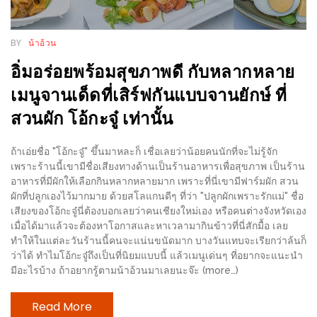
รับ
ประทาน
BY
น้าอ้วน
บุฟเฟ่ต์
ฟรี
อิ่มอร่อยพร้อมสุขภาพดี กับหลากหลาย
ที่
เมนูจานเด็ดที่เสิร์ฟกันแบบจานยักษ์ ที่
LE
สวนผัก โอ้กะจู๋ เท่านั้น
CRYSTAL
เชียงใหม่
ถ้าเอ่ยชื่อ "โอ้กะจู๋" ขึ้นมาหละก็ เชื่อเลยว่าน้อยคนนักที่จะไม่รู้จัก
ฟรี
เพราะร้านนี้เขามีชื่อเสียงทางด้านเป็นร้านอาหารเพื่อสุขภาพ เป็นร้าน
อาหารที่มีผักให้เลือกกินหลากหลายมาก เพราะที่นี่เขามีฟาร์มผัก สวน
2
ผักที่ปลูกเองไว้มากมาย ด้วยสโลแกนดีๆ ที่ว่า "ปลูกผักเพราะรักแม่" ชื่อ
ท่าน
เสียงของโอ้กะจู๋นี่ต้องบอกเลยว่าคนเชียงใหม่เอง หรือคนต่างจังหวัดเอง
เมื่อได้มาแล้วจะต้องหาโอกาสและหาเวลามากินข้าวที่นี่สักมื้อ เลย
ลุ้น
ทำให้ในแต่ละวันร้านนี้คนจะแน่นขนัดมาก บางวันแทบจะเรียกว่าล้นก็
ว่าได้ ทำไมโอ้กะจู๋ถึงเป็นที่นิยมแบบนี้ แล้วเมนูเด่นๆ ที่อยากจะแนะนำ
รับ
มีอะไรบ้าง ถ้าอยากรู้ตามน้าอ้วนมาเลยนะจ๊ะ (more…)
GIFT
VOUCHER
Read More