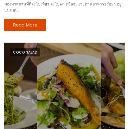
มองหาสถานที่ที่จะไปเที่ยว จะไปพัก หรือจะแวะทานอาหารอร่อยๆ อยู่
ะ
แน่นอน...
สุด
เด็ด
Read More
ที่
AIKO
(THE
COCO SALAD
UP,
RAMA
3)
อาหาร
โดน
ใจ
ภาพ
ใส
ปิ๊