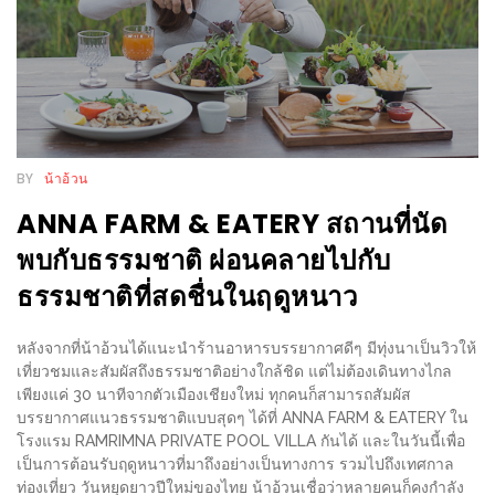
PINGFAI
FESTIVAL
3
อาหาร
ญี่ปุ่น
ระดับ
BY
น้าอ้วน
พรีเมียม
ANNA FARM & EATERY สถานที่นัด
พร้อม
พบกับธรรมชาติ ผ่อนคลายไปกับ
สุ
ธรรมชาติที่สดชื่นในฤดูหนาว
กี้
เนื้อ
หลังจากที่น้าอ้วนได้แนะนำร้านอาหารบรรยากาศดีๆ มีทุ่งนาเป็นวิวให้
หมู
เที่ยวชมและสัมผัสถึงธรรมชาติอย่างใกล้ชิด แต่ไม่ต้องเดินทางไกล
ดำ
เพียงแค่ 30 นาทีจากตัวเมืองเชียงใหม่ ทุกคนก็สามารถสัมผัส
บรรยากาศแนวธรรมชาติแบบสุดๆ ได้ที่ ANNA FARM & EATERY ใน
คู
โรงแรม RAMRIMNA PRIVATE POOL VILLA กันได้ และในวันนี้เพื่อ
โร
เป็นการต้อนรับฤดูหนาวที่มาถึงอย่างเป็นทางการ รวมไปถึงเทศกาล
บูต
ท่องเที่ยว วันหยุดยาวปีใหม่ของไทย น้าอ้วนเชื่อว่าหลายคนก็คงกำลัง