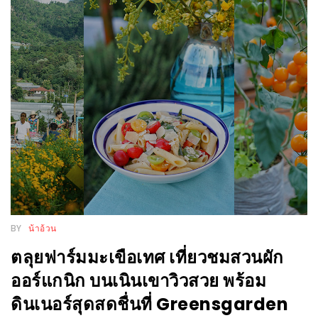
งาน
เดียว
ทั้ง
ช้อป
กิน
เที่ยว
พร้อม
โปร
โม
ชั่น
สำหรับ
คน
BY
น้าอ้วน
รัก
ตลุยฟาร์มมะเขือเทศ เที่ยวชมสวนผัก
บ้าน
ออร์แกนิก บนเนินเขาวิวสวย พร้อม
มากมาย
ดินเนอร์สุดสดชื่นที่ Greensgarden