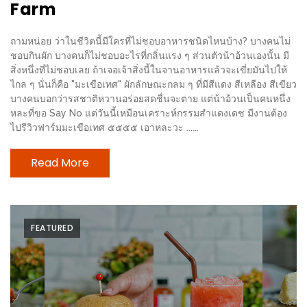
Farm
MAPS
MY
ถามหน่อย ว่าในชีวิตนี้มีใครที่ไม่ชอบอาหารชนิดไหนบ้าง? บางคนไม่
ชอบกินผัก บางคนก็ไม่ชอบอะไรที่กลิ่นแรง ๆ ส่วนตัวน้าอ้วนเองนั้น มี
ACCOUNT
สิ่งหนึ่งที่ไม่ชอบเลย ถ้าเจอเจ้าสิ่งนี้ในจานอาหารแล้วจะเขี่ยมันไปให้
ไกล ๆ นั่นก็คือ "มะเขือเทศ" ผักลักษณะกลม ๆ ที่มีสีแดง สีเหลือง สีเขียว
NEW
บางคนบอกว่ารสชาติหวานอร่อยสดชื่นจะตาย แต่น้าอ้วนเป็นคนหนึ่ง
FACEBOOK
หละที่ขอ Say No แต่วันนี้เหมือนเคราะห์กรรมสำแดงเดช มีงานต้อง
ไปรีวิวฟาร์มมะเขือเทศ ๕๕๕๕ เอาหละวะ ......
TIMELINE
POLICY
Read More
OKTOBERFEST
ครั้ง
ที่
FEATURED
2
เทศกาล
เบียร์
ที่