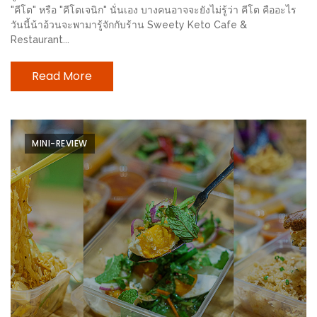
ทำไม
"คีโต" หรือ "คีโตเจนิก" นั่นเอง บางคนอาจจะยังไม่รู้ว่า คีโต คืออะไร
เรา
วันนี้น้าอ้วนจะพามารู้จักกับร้าน Sweety Keto Cafe &
Restaurant...
ไม่
ทำ
Read More
อาหาร
ทาน
เอง?
MINI-REVIEW
SHOP
TOP
10
รีวิว
ร้าน
อาหาร
ที่
เข้า