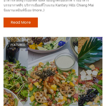
อาหารสไตล์ยุโรปอีกหลายหลายเมนูก็พร้อมเสิร์ฟ ร้านอาหาร
ดี
บรรยากาศดีๆ บริการเยี่ยมที่โรงแรม Kantary Hills Chiang Mai
นิมมานเหมินท์นี่เอง (more…)
กับ
วงใน
Read More
แจก
ฟรี
LINE
GIFTCODE!
FEATURED
ลายแทง
ความ
อร่อย
ทั่ว
เชียงใหม่
ลุ้น
บัตร