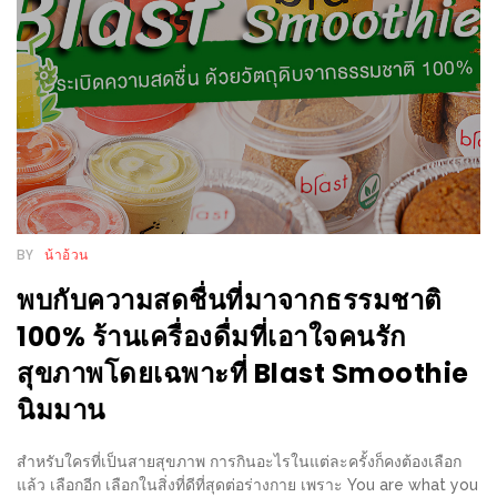
ร้าน
รวย
เสน่ห์
ของ
เชียงใหม่
ที่
ต้อง
ไป
BY
น้าอ้วน
ลอง
พบกับความสดชื่นที่มาจากธรรมชาติ
16
100% ร้านเครื่องดื่มที่เอาใจคนรัก
ร้าน
สุขภาพโดยเฉพาะที่ Blast Smoothie
อร่อย
นิมมาน
ที่
ต้อง
สำหรับใครที่เป็นสายสุขภาพ การกินอะไรในแต่ละครั้งก็คงต้องเลือก
มา
แล้ว เลือกอีก เลือกในสิ่งที่ดีที่สุดต่อร่างกาย เพราะ You are what you