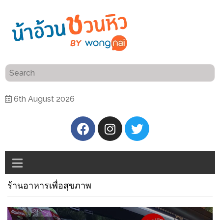
ร้าน
“เป็น
อาหาร
แสน”
แนะนำ
[PR]
6th August 2026
อิ่ม
เลือก
ร้าน
รับ
อาหาร
โชค
ที่
ที่
ต้องการ
โรงแรม
ศิริ
ร้านอาหารเพื่อสุขภาพ
ติดต่อ
ปัน
น้า
นาฯ
อ้วน
เชียงใหม่