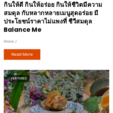
มา
กินให้ดี กินให้อร่อย กินให้ชีวิตมีความ
พบ
สมดุล กับหลากหลายเมนูสุดอร่อย มี
สินค้า
ประโยชน์ราคาไม่แพงที่ ชีวีสมดุล
เรื่อง
Balance Me
บ้าน
คุ้ม
(more…)
ครบ
จบ
Read More
ที่
เดียว
HOMEPRO
FAIR
FEATURED
2017
เชียงใหม่
จัด
เต็ม