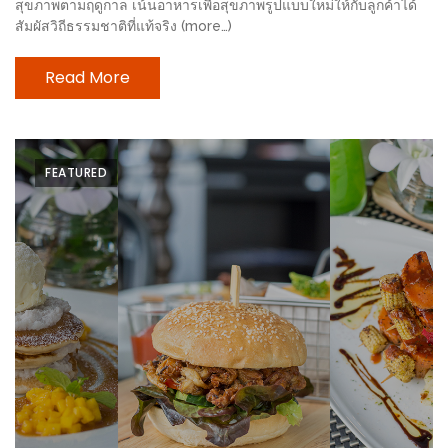
สุขภาพตามฤดูกาล เน้นอาหารเพื่อสุขภาพรูปแบบใหม่ให้กับลูกค้าได้
200
สัมผัสวิถีธรรมชาติที่แท้จริง (more…)
บาท
Read More
ชี้
เบาะแส
ความ
FEATURED
อร่อย
ตาม
รอย
น้า
อ้วน
ชวน
หิว
ติดต่อ