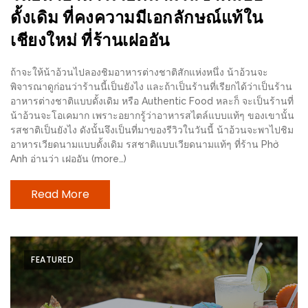
ดั้งเดิม ที่คงความมีเอกลักษณ์แท้ใน
เด็ด
สำหรับ
เชียงใหม่ ที่ร้านเฝออัน
คุณ
แม่
ถ้าจะให้น้าอ้วนไปลองชิมอาหารต่างชาติสักแห่งหนึ่ง น้าอ้วนจะ
พิจารณาดูก่อนว่าร้านนี้เป็นยังไง และถ้าเป็นร้านที่เรียกได้ว่าเป็นร้าน
ที่รัก
อาหารต่างชาติแบบดั้งเดิม หรือ Authentic Food หละก็ จะเป็นร้านที่
2560
น้าอ้วนจะโอเคมาก เพราะอยากรู้ว่าอาหารสไตล์แบบแท้ๆ ของเขานั้น
รสชาติเป็นยังไง ดังนั้นจึงเป็นที่มาของรีวิวในวันนี้ น้าอ้วนจะพาไปชิม
สบาย
อาหารเวียดนามแบบดั้งเดิม รสชาติแบบเวียดนามแท้ๆ ที่ร้าน Phở
Anh อ่านว่า เฝออัน (more…)
ใจ๋…
สไตล์
Read More
นิมมาน
(ดี
คอน
โด
FEATURED
นิม)
เชียงใหม่