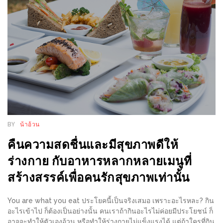
ส่วนลด
พิเศษ
ร้าน
อาหาร
ใน
เชียงใหม่
หนาว
BY
น้าอ้วน
นัก
ใช่
คืนความสดชื่นและมีสุขภาพดีให้
ไหม?
ร่างกาย กับอาหารหลากหลายเมนูที่
แวะ
สร้างสรรค์เพื่อคนรักสุขภาพเท่านั้น
ไป
ผิง
You are what you eat ประโยคนี้เป็นจริงเสมอ เพราะอะไรหละ? กิน
ไฟ
อะไรเข้าไป ก็ต้องเป็นอย่างนั้น คนเราถ้ากินอะไรไม่ค่อยมีประโยชน์ ก็
อาจจะทำให้ตัวเองอ้วน หรือทำให้ร่างกายไม่แข็งแรงได้ แต่ถ้าใครที่กิน