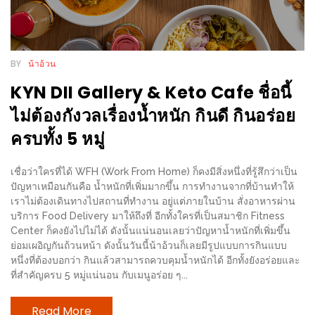
เหนือ
กับ
สลัด
หนุ่ม
BY
น้าอ้วน
บ้านนา
KYN DII Gallery & Keto Cafe ชื่อนี้
เมนู
ไม่ต้องกังวลเรื่องน้ำหนัก กินดี กินอร่อย
เด็ด
ครบทั้ง 5 หมู่
จาก
ANNA
เชื่อว่าใครที่ได้ WFH (Work From Home) ก็คงมีสิ่งหนึ่งที่รู้สึกว่าเป็น
FARM
ปัญหาเหมือนกันคือ น้ำหนักที่เพิ่มมากขึ้น การทำงานจากที่บ้านทำให้
ที่
เราไม่ต้องเดินทางไปสถานที่ทำงาน อยู่แต่ภายในบ้าน สั่งอาหารผ่าน
บริการ Food Delivery มาให้ถึงที่ อีกทั้งใครที่เป็นสมาชิก Fitness
เอาชนะ
Center ก็คงยังไปไม่ได้ ดังนั้นแน่นอนเลยว่าปัญหาน้ำหนักที่เพิ่มขึ้น
ใจ
ย่อมเผอิญกันถ้วนหน้า ดังนั้นวันนี้น้าอ้วนก็เลยมีรูปแบบการกินแบบ
กรรมการ
หนึ่งที่ต้องบอกว่า กินแล้วสามารถควบคุมน้ำหนักได้ อีกทั้งยังอร่อยและ
ที่สำคัญครบ 5 หมู่แน่นอน กับเมนูอร่อย ๆ...
จาก
THE
Read More