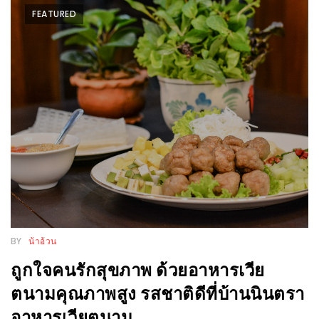
อั้น
FEATURED
กิน
ไม่
ยั้ง
หมู
กระทะ
&
ทะเล
เผา
เชียงใหม่
งบ
ไม่
BY
น้าอ้วน
บาน
ปลาย
ถูกใจคนรักสุขภาพ ด้วยอาหารเวีย
ไม่
ตนามคุณภาพสูง รสชาติดีที่บ้านนินตรา
เกิน
อาหารเวียตนาม