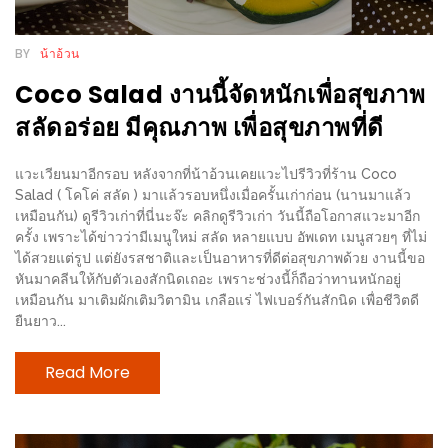
งด้วย
HUAWEI
BY
น้าอ้วน
G7
Coco Salad งานนี้จัดหนักเพื่อสุขภาพ
PLUS
สลัดอร่อย มีคุณภาพ เพื่อสุขภาพที่ดี
สมา
ร์ท
แวะเวียนมาอีกรอบ หลังจากที่น้าอ้วนเคยแวะไปรีวิวที่ร้าน Coco
โฟน
Salad ( โคโค่ สลัด ) มาแล้วรอบหนึ่งเมื่อครั้นเก่าก่อน (นานมาแล้ว
ที่
เหมือนกัน) ดูรีวิวเก่าที่นี่นะจ๊ะ คลิกดูรีวิวเก่า วันนี้ถือโอกาสแวะมาอีก
เอาใจ
ครั้ง เพราะได้ข่าวว่ามีเมนูใหม่ สลัด หลายแบบ อัพเดท เมนูสวยๆ ที่ไม่
ได้สวยแต่รูป แต่ยังรสชาติและเป็นอาหารที่ดีต่อสุขภาพด้วย งานนี้ขอ
ขา
หันมาคลีนให้กับตัวเองสักนิดเถอะ เพราะช่วงนี้ก็ถือว่าทานหนักอยู่
กิน
เหมือนกัน มาเติมผักเติมวิตามิน เกลือแร่ ไฟเบอร์กันสักนิด เพื่อชีวิตดี
โดย
ยืนยาว...
เฉพาะ
Read More
อิ่ม
ไม่