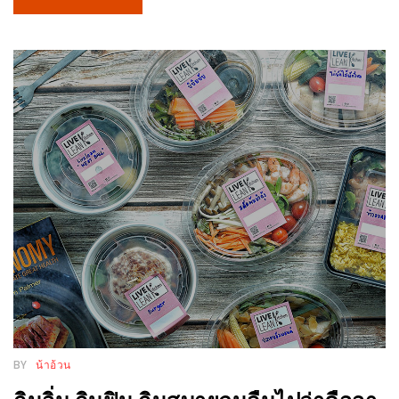
DISH
EVENT
ที่
ต้อง
ห้าม
พลาด
สำหรับ
ฤดู
หนาว
นี้
กับ
PING
FAI
FESTIVAL
BY
น้าอ้วน
2