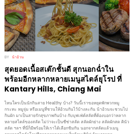
แห่ง
ชาติ
2557
ร้าน
หมู
กระทะ
BY
น้าอ้วน
ทั่ว
เชียงใหม่
สุดยอดเนื้อสเต๊กชั้นดี สุกนอกฉ่ำใน
TOP30
พร้อมอีกหลากหลายเมนูสไตล์ยุโรป ที่
ราคา
Kantary Hills, Chiang Mai
ไม่
เกิน
ไหนใครเป็นนักกินสาย Healthy บ้าง? วันนี้เราขอหยุดพักพวกหมู
200
กระทะ หมูจุ่ม หรือเมนูที่ชวนให้อ้วนกันไว้บ้างละกัน น้าอ้วนจะชวนไป
กินผัก มาเป็นสายรักสุขภาพกันบ้าง กับบุฟเฟ่ต์สลัดที่ต้องบอกว่าหลาก
บาท
หลายสไตล์ของสลัด ไม่ว่าจะเป็นซีซ่าสลัด สลัดผักย่าง สลัดผักสด คินัว
สลัด ฯลฯ ที่นี่ก็มีพร้อมให้เราได้เลือกชิมกัน นอกจากสลัดแล้วเมนู
รีวิว