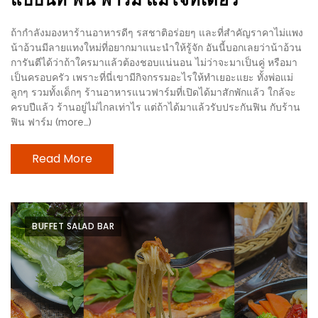
1
ถ้ากำลังมองหาร้านอาหารดีๆ รสชาติอร่อยๆ และที่สำคัญราคาไม่แพง
น้าอ้วนมีลายแทงใหม่ที่อยากมาแนะนำให้รู้จัก อันนี้บอกเลยว่าน้าอ้วน
พา
การันตีได้ว่าถ้าใครมาแล้วต้องชอบแน่นอน ไม่ว่าจะมาเป็นคู่ หรือมา
เพื่อน
เป็นครอบครัว เพราะที่นี่เขามีกิจกรรมอะไรให้ทำเยอะแยะ ทั้งพ่อแม่
มา
ลูกๆ รวมทั้งเด็กๆ ร้านอาหารแนวฟาร์มที่เปิดได้มาสักพักแล้ว ใกล้จะ
ครบปีแล้ว ร้านอยู่ไม่ไกลเท่าไร แต่ถ้าได้มาแล้วรับประกันฟิน กับร้าน
ม่วน
ฟิน ฟาร์ม (more…)
กั๋น
บน
Read More
INSTAGRAM
รวม
โปร
BUFFET SALAD BAR
โม
ชั่
นวัน
แม่