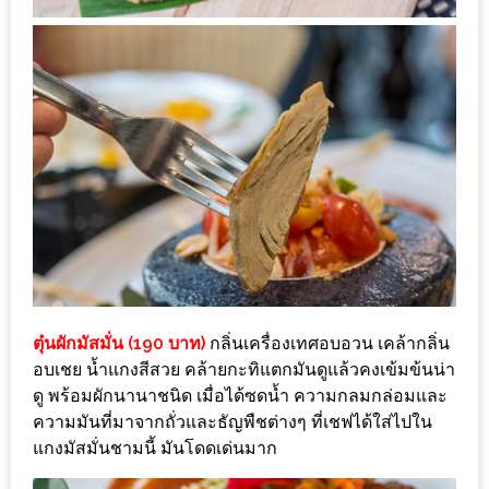
น้า
อ้วน
ติดต่อ
น้า
อ้วน
น้า
อ้วน
ชวน
คุย
นโยบาย
ตุ๋นผักมัสมั่น (190 บาท)
กลิ่นเครื่องเทศอบอวน เคล้ากลิ่น
อบเชย น้ำแกงสีสวย คล้ายกะทิแตกมันดูแล้วคงเข้มข้นน่า
ความ
ดู พร้อมผักนานาชนิด เมื่อได้ซดน้ำ ความกลมกล่อมและ
เป็น
ความมันที่มาจากถั่วและธัญพืชต่างๆ ที่เชฟได้ใส่ไปใน
ส่วน
แกงมัสมั่นชามนี้ มันโดดเด่นมาก
ตัว