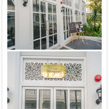
งาน
เดียว
ทั้ง
ช้อป
กิน
เที่ยว
พร้อม
โปร
โม
ชั่น
สำหรับ
คน
รัก
บ้าน
มากมาย