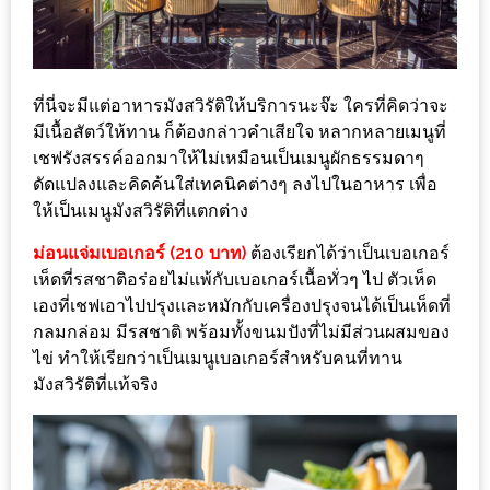
ชม
มาก
ที่สุด
ที่นี่จะมีแต่อาหารมังสวิรัติให้บริการนะจ๊ะ ใครที่คิดว่าจะ
ประจำ
มีเนื้อสัตว์ให้ทาน ก็ต้องกล่าวคำเสียใจ หลากหลายเมนูที่
ปี
เชฟรังสรรค์ออกมาให้ไม่เหมือนเป็นเมนูผักธรรมดาๆ
2557
ดัดแปลงและคิดค้นใส่เทคนิคต่างๆ ลงไปในอาหาร เพื่อ
ให้เป็นเมนูมังสวิรัติที่แตกต่าง
กิจกรรม
ม่อนแจ่มเบอเกอร์ (210 บาท)
ต้องเรียกได้ว่าเป็นเบอเกอร์
ชิง
เห็ดที่รสชาติอร่อยไม่แพ้กับเบอเกอร์เนื้อทั่วๆ ไป ตัวเห็ด
รางวัล
เองที่เชฟเอาไปปรุงและหมักกับเครื่องปรุงจนได้เป็นเห็ดที่
กับ
กลมกล่อม มีรสชาติ พร้อมทั้งขนมปังที่ไม่มีส่วนผสมของ
สมาชิก
ไข่ ทำให้เรียกว่าเป็นเมนูเบอเกอร์สำหรับคนที่ทาน
ENEWS
มังสวิรัติที่แท้จริง
น้า
อ้วน
ชวน