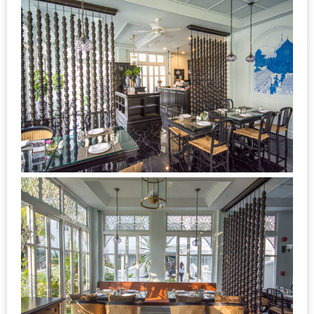
ทำไม
เรา
ไม่
ทำ
อาหาร
ทาน
เอง?
SHOP
TOP
10
รีวิว
ร้าน
อาหาร
ที่
เข้า