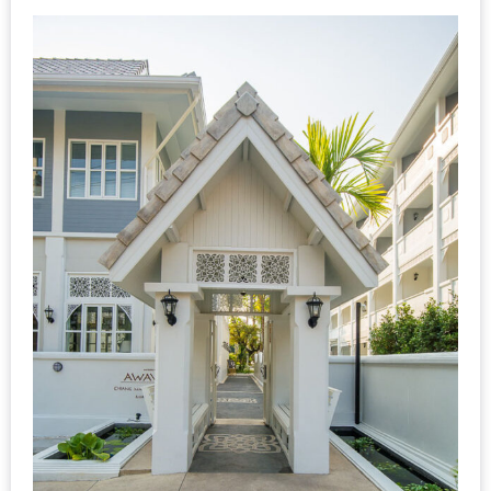
ลอง
ถนน
คน
เดิน
วัน
อาทิตย์
ท่าแพ
เชียงใหม่
CART
CHECKOUT
DRAFT
–
บาร์บีคิว
สาว