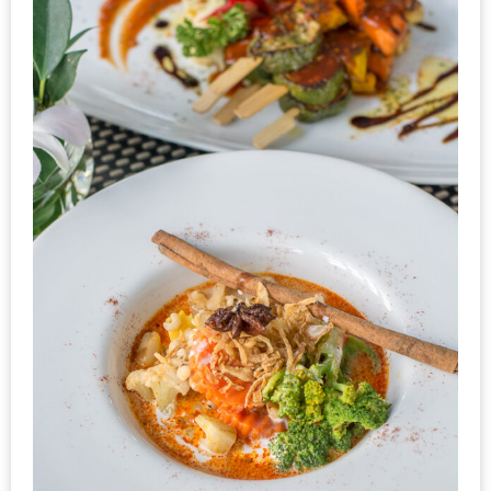
นโยบาย
ความ
เป็น
ส่วน
ตัว
ประกาศ
ผล
ผู้
โชค
ดี
กับ
น้า
อ้วน
ครั้ง
ที่