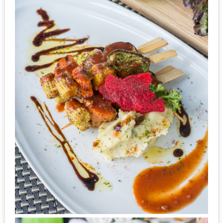
ส่วนลด
พิเศษ
ร้าน
อาหาร
ใน
เชียงใหม่
หนาว
นัก
ใช่
ไหม?
แวะ
ไป
ผิง
ไฟ