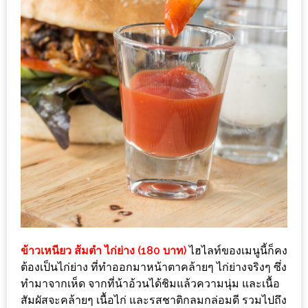
มา
พบ
สินค้า
เรื่อง
บ้าน
คุ้ม
ครบ
จบ
ที่
เดียว
HOMEPRO
FAIR
2017
เชียงใหม่
ข้าวเหนียว ส้มตำ ไก่ย่าง (180 บาท)
ไฮไลท์ของเมนูนี้ก็คง
ต้องเป็นไก่ย่าง ที่ทำออกมาหน้าตาคล้ายๆ ไก่ย่างจริงๆ ซึ่ง
จัด
ทำมาจากเห็ด จากที่น้าอ้วนได้ชิมแล้วความนุ่ม และเนื้อ
สัมผัสจะคล้ายๆ เนื้อไก่ และรสชาติกลมกล่อมดี รวมไปถึง
เต็ม