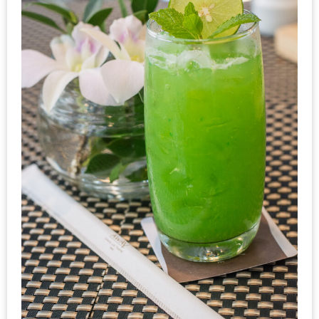
งด้วย
HUAWEI
G7
PLUS
สมา
ร์ท
โฟน
ที่
เอาใจ
ขา
กิน
โดย
เฉพาะ
อิ่ม
ไม่