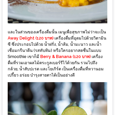
ะ
สุด
เด็ด
ที่
และในส่วนของเครื่องดื่มนั้น เมนูเพื่อสุขภาพไม่ว่าจะเป็น
AIKO
Away Delight (120 บาท)
เครื่องดื่มที่อุดมไปด้วยวิตามิน
(THE
ซี ซึ่งประกอบไปด้วย น้ำฝรั่ง, น้ำส้ม, น้ำมะนาว และน้ำ
UP,
เชื่อมกรีนาดีน (รสทับทิม) หรือใครอยากสดชื่นในแบบ
RAMA
Smoothie เขาก็มี
Berry & Banana (120 บาท)
เครื่อง
ดื่มที่รวมเอาผลไม้ตระกูลเบอร์รีไว้ด้วยกัน รวมไปถึง
3)
กล้วย, น้ำสับปะรด และโยเกิร์ต เป็นเครื่องดื่มที่หวานอม
เปรี้ยว อร่อย บำรุงสายตาได้เป็นอย่างดี
อาหาร
โดน
ใจ
ภาพ
ใส
ปิ๊