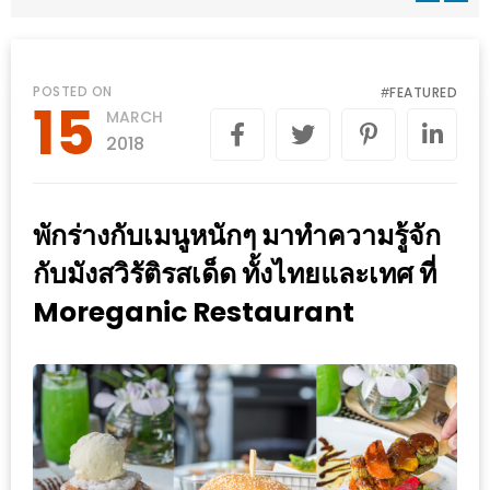
WONGNAI.COM
#มา
เดิน
นโยบาย
POSTED ON
FEATURED
#
15
เล่น
MARCH
ความ
กัน
2018
เป็น
มั้ย
ส่วน
ใน
ตัว
พักร่างกับเมนูหนักๆ มาทำความรู้จัก
ฐานะ
อะไร
กับมังสวิรัติรสเด็ด ทั้งไทยและเทศ ที่
ก็ได้
Moreganic Restaurant
…
งาน
เดียว
ที่
ครบ
ครั้ง