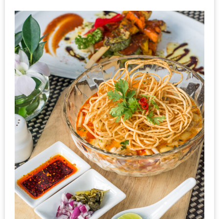
ดี
กับ
วงใน
แจก
ฟรี
LINE
GIFTCODE!
ลายแทง
ความ
อร่อย
ทั่ว
เชียงใหม่
ลุ้น
บัตร