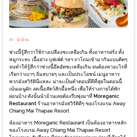
ช้อป
ชิ
ลล์
ชิม
ที่
BY
น้าอ้วน
HIMMA
ช่วงนี้รู้สึกว่าใช้ร่างเปลืองซะเหลือเกิน ทั้งอาหารฝรั่ง ทั้ง
MARKET
หมูกระทะ เนื้อย่าง บุฟเฟ่ต์ ฯลฯ ถาโถมเข้ามากันแบบติดๆ
FESTIVAL
จนทำให้รู้สึกว่าช่วงนี้อึดอัดซะเหลือเกิน จนต้องหาอะไรที่
เรียกว่าเบาๆ อิ่มสบายๆ และเป็นประโยชน์ เมนูอาหาร
10
พวกมังสวิรัตินี่แหละ น่าจะเป็นคำตอบที่ดีที่สุดในตอนนี้
ร้าน
เน้นเมนูผัก งดเนื้อสัตว์สักมื้อหนึ่ง เพื่อให้ร่างกายได้พัก
ผ่อนบ้าง ดังนั้นน้าอ้วนเลยต้องรีบพุ่งมาที่
Moreganic
พ่อ
Restaurant
ร้านอาหารมังสวิรัติดีๆ ของโรงแรม Away
ค้า
Chiang Mai Thapae Resort
แซ่บ
แม่ค้า
ห้องอาหาร Moreganic Restaurant เป็นห้องอาหารหลัก
ของโรงแรม Away Chiang Mai Thapae Resort
สวย