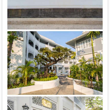
–
ช็อป
ฟิน
กิน
เพลิน
HFG
E-
NEWS
GAME
(SABAI
SEAFOOD)
HOMEPRO
FAIR
2017
เชียงใหม่