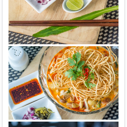
รับ
ประทาน
บุฟเฟ่ต์
ฟรี
ที่
LE
CRYSTAL
เชียงใหม่
ฟรี
2
ท่าน
ลุ้น
รับ
GIFT
VOUCHER