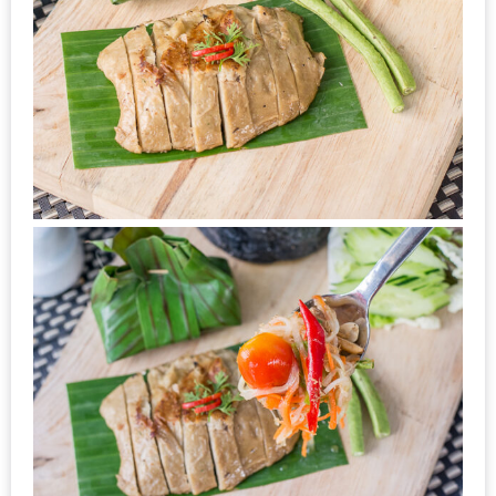
200
บาท
ชี้
เบาะแส
ความ
อร่อย
ตาม
รอย
น้า
อ้วน
ชวน
หิว
ติดต่อ