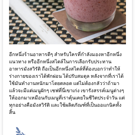
300
บาท
เกี่ยว
กับ
เว็บ
น้า
อีกหนึ่งร้านอาหารดีๆ สำหรับใครที่กำลังมองหาอีกหนึ่ง
อ้วน
แนวทาง หรืออีกหนึ่งสไตล์ในการเลือกรับประทาน
ชวน
อาหารมังสวิรัติ ถือเป็นอีกหนึ่งสไตล์ที่ต้องบอกว่าทำให้
หิว
ร่างกายของเราได้พักผ่อน ได้ปรับสมดุล หลังจากที่เราได้
ใช้มันทำงานหนักมาโดยตลอด แต่ไม่ต้องกลัวว่าถ้ามา
แล้วจะมีแต่เมนูผักๆ เชฟที่นี่เขาเก่ง เขารังสรรค์เมนูต่างๆ
เจ้าของ
ให้ออกมาเหมือนกับเมนูที่เราคุ้นเคยในชีวิตประจำวัน แต่
ร้าน
ทุกอย่างคือมังสวิรัติ และใช้ผลิตภัณฑ์ที่เป็นออแกนิคทั้ง
แนะนำ
สิ้น
ร้าน
เพื่อน