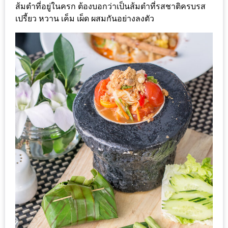
ส้มตำที่อยู่ในครก ต้องบอกว่าเป็นส้มตำที่รสชาติครบรส
กับ
เปรี้ยว หวาน เค็ม เผ็ด ผสมกันอย่างลงตัว
แผนที่
ร้าน
หมู
กระทะ
ทั่ว
เชียงใหม่
งบ
ไม่
บาน
ปลาย
อิ่ม
ชิ
ลล์
ไม่
เกิน