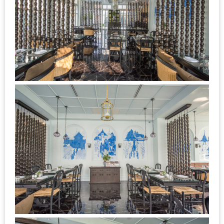
ใหญ่
ที่สุด
ใน
โลก
กับ
โรง
แรม
ฮอ
ลิ
เดย์
อินน์
เชียงใหม่
PANDA
TIME
: