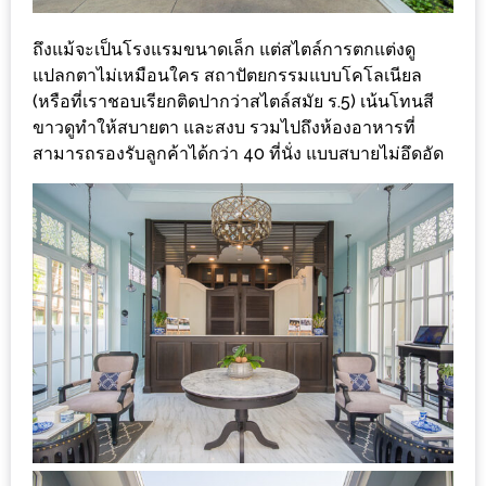
เหนือ
กับ
ถึงแม้จะเป็นโรงแรมขนาดเล็ก แต่สไตล์การตกแต่งดู
สลัด
แปลกตาไม่เหมือนใคร สถาปัตยกรรมแบบโคโลเนียล
หนุ่ม
(หรือที่เราชอบเรียกติดปากว่าสไตล์สมัย ร.5) เน้นโทนสี
ขาวดูทำให้สบายตา และสงบ รวมไปถึงห้องอาหารที่
บ้านนา
สามารถรองรับลูกค้าได้กว่า 40 ที่นั่ง แบบสบายไม่อึดอัด
เมนู
เด็ด
จาก
ANNA
FARM
ที่
เอาชนะ
ใจ
กรรมการ
จาก
THE