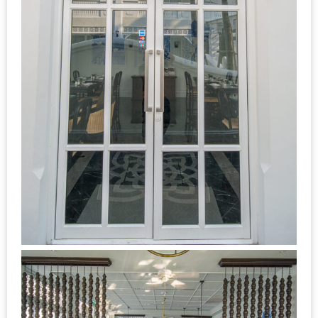
MAPS
MY
ACCOUNT
NEW
FACEBOOK
TIMELINE
POLICY
OKTOBERFEST
ครั้ง
ที่
2
เทศกาล
เบียร์
ที่