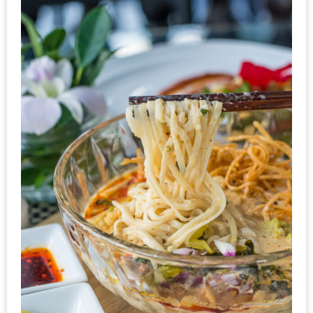
รับ
ประทาน
อาหาร
มูลค่า
1,000
บาท
ฟรี
3
รางวัล
วัน
แม่
สุด
พิเศษ
โปร
โม
ชั่น