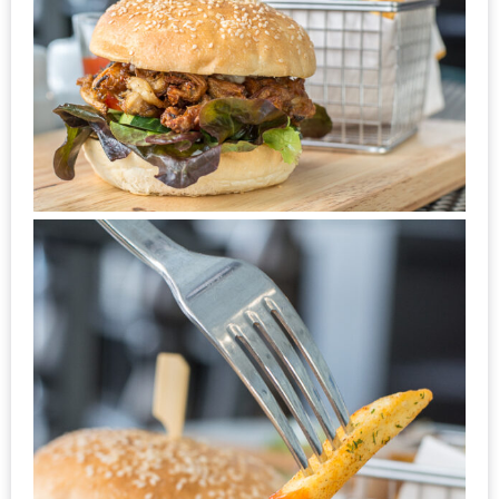
หิว
ข้าว
อะไร
เอ่ย
อร่อย
ที่สุด?
งาน
แฟร์
เรื่อง
บ้าน
ที่
ทุก
คน
ต้อง