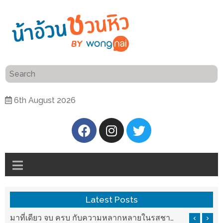
ร้าน
“เป็น
อาหาร
แสน”
แนะนำ
[PR]
6th August 2026
อิ่ม
เลือก
ร้าน
รับ
อาหาร
โชค
ที่
ที่
ต้องการ
โรงแรม
ศิริ
ติดต่อ
ปัน
Latest Posts
น้า
นาฯ
อ้วน
บ ครบ กับความหลากหลายในรสชาติที่นำมาจากทั่วเมืองจีนที่ HAN The Chinese Cuisine
แวะมาชิลยามเย็น กับจุดเช็คอินชมวิวดอยสุเทพสุดฟิน เครื่องดื่มและอาหารครบครันที่ Pool House
เชียงใหม่