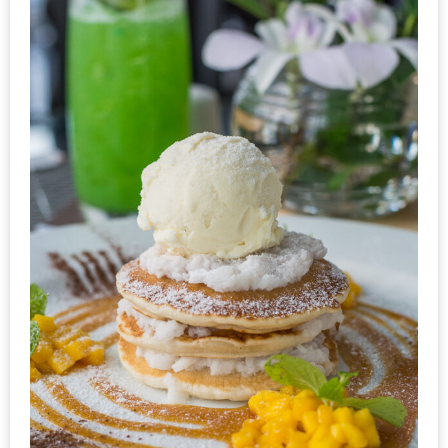
PINGFAI
FESTIVAL
3
อาหาร
ญี่ปุ่น
ระดับ
พรีเมียม
พร้อม
สุ
กี้
เนื้อ
หมู
ดำ
คู
โร
บูต