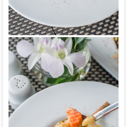
1
พา
เพื่อน
มา
ม่วน
กั๋น
บน
INSTAGRAM
รวม
โปร
โม
ชั่
นวัน
แม่