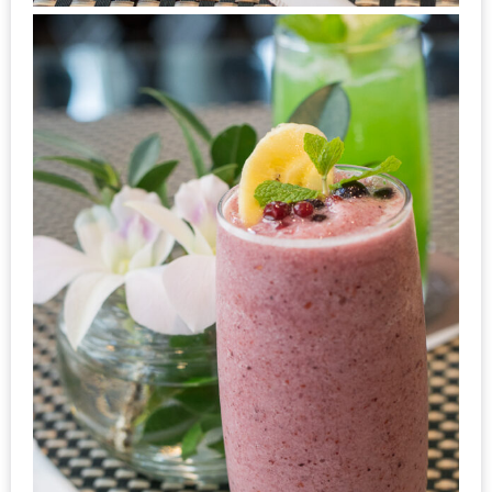
อั้น
กิน
ไม่
ยั้ง
หมู
กระทะ
&
ทะเล
เผา
เชียงใหม่
งบ
ไม่
บาน
ปลาย
ไม่
เกิน