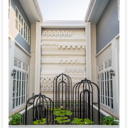
DISH
EVENT
ที่
ต้อง
ห้าม
พลาด
สำหรับ
ฤดู
หนาว
นี้
กับ
PING
FAI
FESTIVAL
2