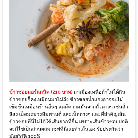
แห่ง
ชาติ
2557
ร้าน
หมู
กระทะ
ทั่ว
เชียงใหม่
TOP30
ราคา
ข้าวซอยมอร์แกนิค (210 บาท)
มาเมืองเหนือถ้าไม่ได้กิน
ไม่
ข้าวซอยก็คงเหมือนมาไม่ถึง ข้าวซอยน้ำแกงอาจจะไม่
เกิน
เข้มข้นเหมือนร้านอื่นๆ แต่มีความมันจากถั่วต่างๆ เช่นถั่ว
200
ลิสง เม็ดมะม่วงหิมพานต์ และเห็ดต่างๆ และที่สำคัญเส้น
บาท
ข้าวซอยที่นี่ไม่ได้ใช้เส้นจากที่อื่น เพราะเส้นข้าวซอยปกติ
จะมีไข่เป็นส่วนผสม เชฟที่นี่เลยทำเส้นเอง รับประกันว่า
รีวิว
มังสวิรัติ 100%