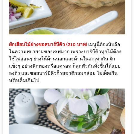
เด็ด
สำหรับ
คุณ
แม่
ที่รัก
ผักเสียบไม้ย่างซอสบาร์บีคิว (210 บาท)
เมนูนี้ต้องนับถือ
2560
ในความพยายามของเชฟมาก เพราะบาร์บีคิวทุกไม้ต้อง
ใช้ไฟอ่อนๆ ย่างให้ด้านนอกและด้านในสุกเท่ากัน ผัก
สบาย
แข็งๆ อย่างฟักทองหรือแครอท ก็สุกทั่วกันทั้งชิ้นได้แบบ
ใจ๋…
ลงตัว และซอสบาร์บีคิวก็รสชาติกลมกล่อม ไม่เผ็ดเกิน
สไตล์
หรือเค็มเกินไป
นิมมาน
(ดี
คอน
โด
นิม)
เชียงใหม่