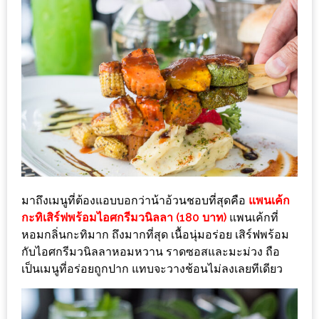
อุ่นๆ
ปิ้ง
มาร์ช
เมล
โล่
พร้อม
ชิม
และ
ช้อป
ที่
เดียว
มาถึงเมนูที่ต้องแอบบอกว่าน้าอ้วนชอบที่สุดคือ
แพนเค้ก
กะทิเสิร์ฟพร้อมไอศกรีมวนิลลา (180 บาท)
แพนเค้กที่
ครบ
หอมกลิ่นกะทิมาก ถึงมากที่สุด เนื้อนุ่มอร่อย เสิร์ฟพร้อม
ที่
กับไอศกรีมวนิลลาหอมหวาน ราดซอสและมะม่วง ถือ
งาน
เป็นเมนูที่อร่อยถูกปาก แทบจะวางช้อนไม่ลงเลยทีเดียว
LEO
PRESENTS