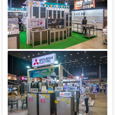
มา
พบ
สินค้า
เรื่อง
บ้าน
คุ้ม
ครบ
จบ
ที่
เดียว
HOMEPRO
FAIR
2017
เชียงใหม่
จัด
เต็ม