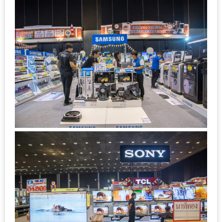
นโยบาย
ความ
เป็น
ส่วน
ตัว
ประกาศ
ผล
ผู้
โชค
ดี
กับ
น้า
อ้วน
ครั้ง
ที่