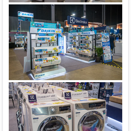
กับ
แผนที่
ร้าน
หมู
กระทะ
ทั่ว
เชียงใหม่
งบ
ไม่
บาน
ปลาย
อิ่ม
ชิ
ลล์
ไม่
เกิน