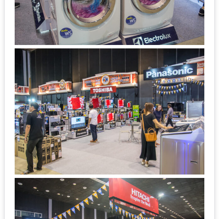
200
บาท
ชี้
เบาะแส
ความ
อร่อย
ตาม
รอย
น้า
อ้วน
ชวน
หิว
ติดต่อ