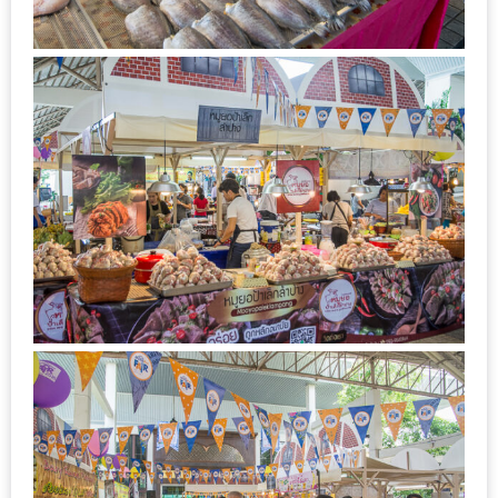
เด็ด
สำหรับ
คุณ
แม่
ที่รัก
2560
สบาย
ใจ๋…
สไตล์
นิมมาน
(ดี
คอน
โด
นิม)
เชียงใหม่