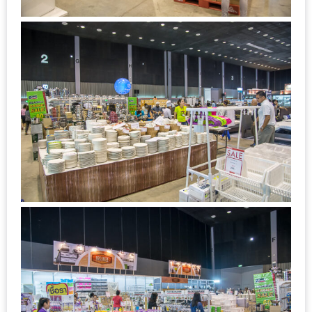
ชม
มาก
ที่สุด
ประจำ
ปี
2557
กิจกรรม
ชิง
รางวัล
กับ
สมาชิก
ENEWS
น้า
อ้วน
ชวน