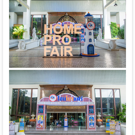
ลอง
ถนน
คน
เดิน
วัน
อาทิตย์
ท่าแพ
เชียงใหม่
CART
CHECKOUT
DRAFT
–
บาร์บีคิว
สาว