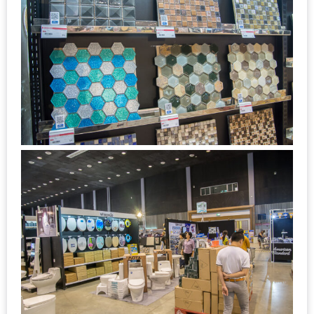
ทำไม
เรา
ไม่
ทำ
อาหาร
ทาน
เอง?
SHOP
TOP
10
รีวิว
ร้าน
อาหาร
ที่
เข้า