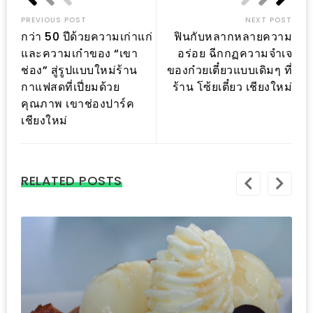
อั้น
PREVIOUS POST
NEXT POST
กิน
กว่า 50 ปีด้วยความเก่าแก่
ฟินกับหลากหลายความ
ไม่
และความเก๋าของ “เขา
อร่อย ฉีกกฏความจำเจ
ยั้ง
ช่อง” สู่รูปแบบใหม่ร้าน
ของก๋วยเตี๋ยวแบบเดิมๆ ที่
หมู
กาแฟสดที่เปี่ยมด้วย
ร้าน โซ้ยเตี๋ยว เชียงใหม่
คุณภาพ เขาช่องปาร์ค
กระทะ
เชียงใหม่
&
ทะเล
เผา
RELATED POSTS
เชียงใหม่
งบ
ไม่
บาน
ปลาย
ไม่
เกิน