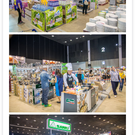
หิว
ข้าว
อะไร
เอ่ย
อร่อย
ที่สุด?
งาน
แฟร์
เรื่อง
บ้าน
ที่
ทุก
คน
ต้อง