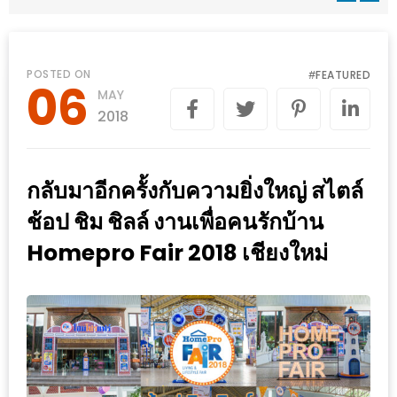
WONGNAI.COM
#มา
เดิน
นโยบาย
POSTED ON
FEATURED
#
06
เล่น
MAY
ความ
กัน
2018
เป็น
มั้ย
ส่วน
ใน
ตัว
กลับมาอีกครั้งกับความยิ่งใหญ่ สไตล์
ฐานะ
อะไร
ช้อป ชิม ชิลล์ งานเพื่อคนรักบ้าน
ก็ได้
Homepro Fair 2018 เชียงใหม่
…
งาน
เดียว
ที่
ครบ
ครั้ง