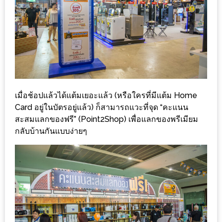
แห่ง
ชาติ
2557
ร้าน
หมู
กระทะ
เมื่อช้อปแล้วได้แต้มเยอะแล้ว (หรือใครที่มีแต้ม Home
ทั่ว
Card อยู่ในบัตรอยู่แล้ว) ก็สามารถแวะที่จุด “คะแนน
เชียงใหม่
สะสมแลกของฟรี” (Point2Shop) เพื่อแลกของพรีเมียม
TOP30
กลับบ้านกันแบบง่ายๆ
ราคา
ไม่
เกิน
200
บาท
รีวิว