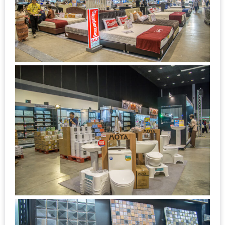
ใหญ่
ที่สุด
ใน
โลก
กับ
โรง
แรม
ฮอ
ลิ
เดย์
อินน์
เชียงใหม่
PANDA
TIME
: