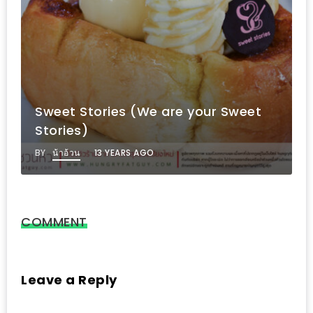
300
บาท
เกี่ยว
กับ
Hidden Gem แห่งใหม่ทั้งรสชาติอร่
เว็บ
 Sweet
บริการดี แถมราคาสบายกระเป๋าที่ S
น้า
House Cafe
อ้วน
BY
น้าอ้วน
9 YEARS AGO
ชวน
หิว
เจ้าของ
COMMENT
ร้าน
แนะนำ
ร้าน
Leave a Reply
เพื่อน