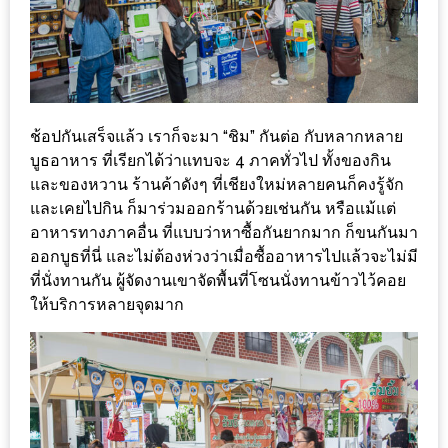
ดี
กับ
วงใน
แจก
ฟรี
ช้อปกันเสร็จแล้ว เราก็จะมา “ชิม” กันต่อ กับหลากหลาย
LINE
บูธอาหาร ที่เรียกได้ว่าแทบจะ 4 ภาคทั่วไป ทั้งของกิน
และของหวาน ร้านค้าดังๆ ที่เชียงใหม่หลายคนก็คงรู้จัก
GIFTCODE!
และเคยไปกิน ก็มาร่วมออกร้านด้วยเช่นกัน หรือแม้แต่
อาหารทางภาคอื่น ที่แบบว่าหาซื้อกันยากมาก ก็ขนกันมา
ลายแทง
ออกบูธที่นี่ และไม่ต้องห่วงว่าเมื่อซื้ออาหารไปแล้วจะไม่มี
ความ
ที่นั่งทานกัน ผู้จัดงานเขาจัดพื้นที่โซนนั่งทานข้าวไว้คอย
อร่อย
ให้บริการหลายจุดมาก
ทั่ว
เชียงใหม่
ลุ้น
บัตร