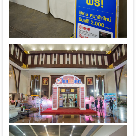
–
ช็อป
ฟิน
กิน
เพลิน
HFG
E-
NEWS
GAME
(SABAI
SEAFOOD)
HOMEPRO
FAIR
2017
เชียงใหม่