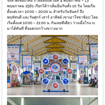
จังหวัดเชียงใหม่ งานมีตั้งแต่วันที่ 4 พฤษภาคม – 13
ร้าน
พฤษภาคม 2561 เรียกได้ว่าเต็มอิ่มกันทั้ง 10 วัน โดยเริ่ม
รวย
ตั้งแต่เวลา 10:00 – 20:00 น. สำหรับวันจันทร์ ถึง
เสน่ห์
พฤหัสบดี และวันศุกร์ เสาร์ อาทิตย์ เขาเอาใจขาช้อป โดย
ของ
เริ่มตั้งแต่ 10:00 – 21:00 น. กันเลยทีเดียว ว่างเมื่อไรแวะ
เชียงใหม่
มาได้ทันที ที่จอดรถกว้างขวางมาก
ที่
ต้อง
ไป
ลอง
16
ร้าน
อร่อย
ที่
ต้อง
มา