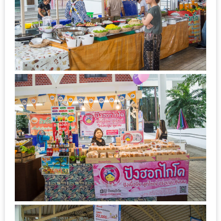
รับ
ประทาน
บุฟเฟ่ต์
ฟรี
ที่
LE
CRYSTAL
เชียงใหม่
ฟรี
2
ท่าน
ลุ้น
รับ
GIFT
VOUCHER