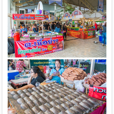
รับ
ประทาน
อาหาร
มูลค่า
1,000
บาท
ฟรี
3
รางวัล
วัน
แม่
สุด
พิเศษ
โปร
โม
ชั่น