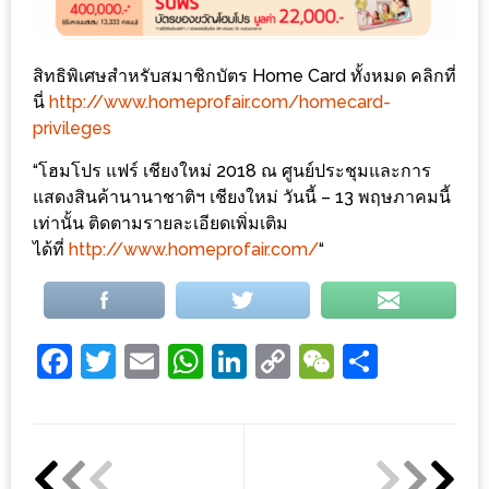
งด้วย
HUAWEI
สิทธิพิเศษสำหรับสมาชิกบัตร Home Card ทั้งหมด คลิกที่
G7
นี่
http://www.homeprofair.com/homecard-
PLUS
privileges
สมา
ร์ท
“โฮมโปร แฟร์ เชียงใหม่ 2018 ณ​ ศูนย์ประชุมและการ
แสดงสินค้านาน
าชาติฯ เชียงใหม่ วันนี้ – 13 พฤษภาคมนี้
โฟน
เท่านั้น ติดตามรายละเอียดเพิ่มเติม
ที่
ได้ที่
http://www.homeprofair.com/
“
เอาใจ
ขา
กิน
Facebook
Twitter
Email
WhatsApp
LinkedIn
Copy
WeChat
Share
โดย
เฉพาะ
Link
อิ่ม
ไม่