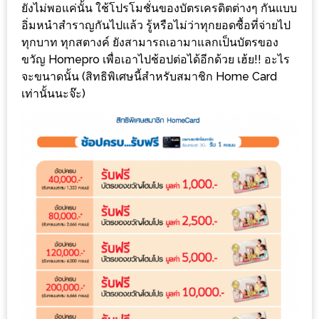
ยังไม่พอแค่นั้น ใช้โปรโมชั่นของบัตรเครดิตต่างๆ กันแบบ
ะ
อิ่มหนำสำราญกันไปแล้ว รู้หรือไม่ว่าทุกยอดซื้อที่จ่ายไป
สุด
ทุกบาท ทุกสตางค์ ยังสามารถเอามาแลกเป็นบัตรของ
เด็ด
ขวัญ Homepro เพื่อเอาไปช้อปต่อได้อีกด้วย เฮ้ย!! อะไร
ที่
จะขนาดนั้น (สิทธิพิเศษนี้สำหรับสมาชิก Home Card
เท่านั้นนะจ๊ะ)
AIKO
(THE
UP,
RAMA
3)
อาหาร
โดน
ใจ
ภาพ
ใส
ปิ๊