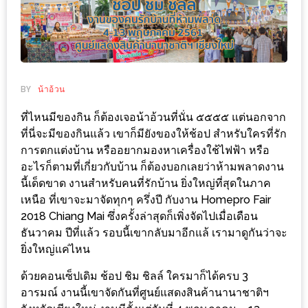
ช้อป
ชิ
ลล์
ชิม
ที่
BY
น้าอ้วน
HIMMA
ที่ไหนมีของกิน ก็ต้องเจอน้าอ้วนที่นั่น ๕๕๕๕ แต่นอกจาก
MARKET
ที่นี่จะมีของกินแล้ว เขาก็มียังของให้ช้อป สำหรับใครที่รัก
FESTIVAL
การตกแต่งบ้าน หรืออยากมองหาเครื่องใช้ไฟฟ้า หรือ
อะไรก็ตามที่เกี่ยวกับบ้าน ก็ต้องบอกเลยว่าห้ามพลาดงาน
10
นี้เด็ดขาด งานสำหรับคนที่รักบ้าน ยิ่งใหญ่ที่สุดในภาค
ร้าน
เหนือ ที่เขาจะมาจัดทุกๆ ครึ่งปี กับงาน Homepro Fair
2018 Chiang Mai ซึ่งครั้งล่าสุดก็เพิ่งจัดไปเมื่อเดือน
พ่อ
ธันวาคม ปีที่แล้ว รอบนี้เขากลับมาอีกแล้ เรามาดูกันว่าจะ
ค้า
ยิ่งใหญ่แค่ไหน
แซ่บ
แม่ค้า
ด้วยคอนเซ็ปเดิม ช้อป ชิม ชิลล์ ใครมาก็ได้ครบ 3
อารมณ์ งานนี้เขาจัดกันที่ศูนย์แสดงสินค้านานาชาติฯ
สวย