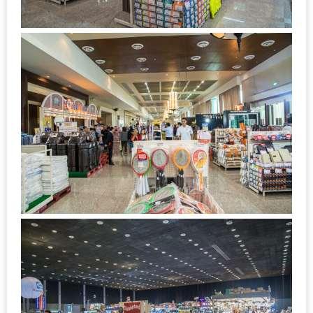
MAPS
MY
ACCOUNT
NEW
FACEBOOK
TIMELINE
POLICY
OKTOBERFEST
ครั้ง
ที่
2
เทศกาล
เบียร์
ที่