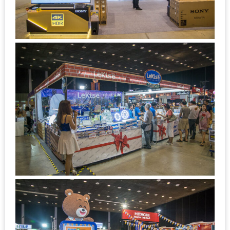
1
พา
เพื่อน
มา
ม่วน
กั๋น
บน
INSTAGRAM
รวม
โปร
โม
ชั่
นวัน
แม่