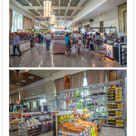
งาน
เดียว
ทั้ง
ช้อป
กิน
เที่ยว
พร้อม
โปร
โม
ชั่น
สำหรับ
คน
รัก
บ้าน
มากมาย