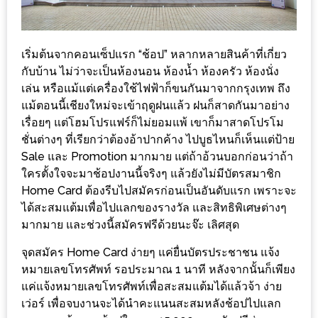
เหนือ
กับ
สลัด
เริ่มต้นจากคอนเซ็ปแรก “ช้อป” หลากหลายสินค้าที่เกี่ยว
หนุ่ม
กับบ้าน ไม่ว่าจะเป็นห้องนอน ห้องน้ำ ห้องครัว ห้องนั่ง
บ้านนา
เล่น หรือแม้แต่เครื่องใช้ไฟฟ้าก็ขนกันมาจากกรุงเทพ ถึง
เมนู
แม้ตอนนี้เชียงใหม่จะเข้าฤดูฝนแล้ว ฝนก็สาดกันมาอย่าง
เรื่อยๆ แต่โฮมโปรแฟร์ก็ไม่ยอมแพ้ เขาก็มาสาดโปรโม
เด็ด
ชั่นต่างๆ ที่เรียกว่าต้องอ้าปากค้าง ไปบูธไหนก็เห็นแต่ป้าย
จาก
Sale และ Promotion มากมาย แต่ถ้าอ้วนบอกก่อนว่าถ้า
ANNA
ใครตั้งใจจะมาช้อปงานนี้จริงๆ แล้วยังไม่มีบัตรสมาชิก
FARM
Home Card ต้องรีบไปสมัครก่อนเป็นอันดับแรก เพราะจะ
ที่
ได้สะสมแต้มเพื่อไปแลกของรางวัล และสิทธิพิเศษต่างๆ
เอาชนะ
มากมาย และช่วงนี้สมัครฟรีด้วยนะจ๊ะ เลิศสุด
ใจ
จุดสมัคร Home Card ง่ายๆ แค่ยื่นบัตรประชาชน แจ้ง
กรรมการ
หมายเลขโทรศัพท์ รอประมาณ 1 นาที หลังจากนั้นก็เพียง
จาก
แค่แจ้งหมายเลขโทรศัพท์เพื่อสะสมแต้มได้แล้วจ้า ง่าย
THE
เว่อร์ เพื่อจบงานจะได้นำคะแนนสะสมหลั
งช้อปไปแลก