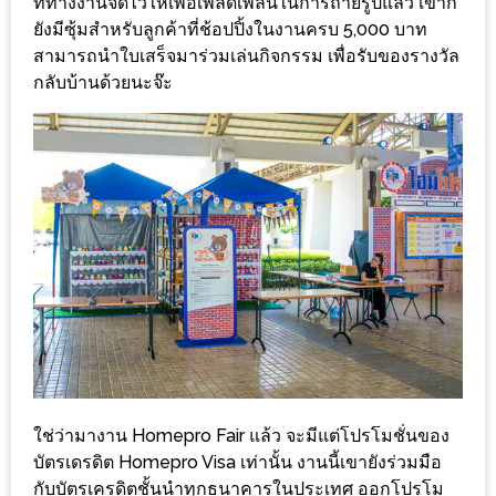
อุ่นๆ
ที่ทางงานจัดไว้ให้เพื่อเพลิดเพลินในการถ่ายรูปแล้ว เขาก็
ยังมีซุ้มสำหรับลูกค้าที่ช้อปปิ้งในงานครบ 5,000 บาท
ปิ้ง
สามารถนำใบเสร็จมาร่วมเล่นกิจกรรม เพื่อรับของรางวัล
มาร์ช
กลับบ้านด้วยนะจ๊ะ
เมล
โล่
พร้อม
ชิม
และ
ช้อป
ที่
เดียว
ครบ
ที่
งาน
LEO
ใช่ว่ามางาน Homepro Fair แล้ว จะมีแต่โปรโมชั่นของ
บัตรเดรดิต Homepro Visa เท่านั้น งานนี้เขายังร่วมมือ
PRESENTS
กับบัตรเครดิตชั้นนำทุกธนาคารในประเทศ ออกโปรโม