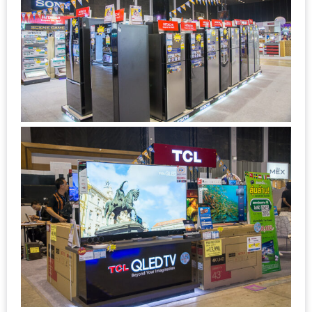
น้า
อ้วน
ติดต่อ
น้า
อ้วน
น้า
อ้วน
ชวน
คุย
นโยบาย
ความ
เป็น
ส่วน
ตัว