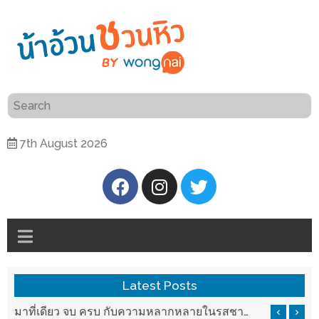
ร้าน
“เป็น
อาหาร
แสน”
แนะนำ
[PR]
7th August 2026
อิ่ม
เลือก
ร้าน
รับ
อาหาร
โชค
ที่
ที่
ต้องการ
โรงแรม
ศิริ
ติดต่อ
ปัน
Latest Posts
น้า
นาฯ
อ้วน
มาที่เดียว จบ ครบ กับความหลากหลายในรสชาติที่นำมาจากทั่วเมืองจีนที่ HAN The Chinese Cuisine
เชียงใหม่