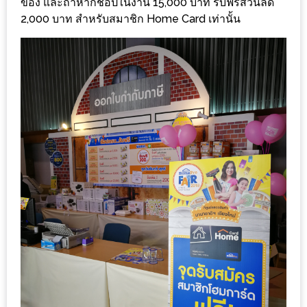
ของ และถ้าหากช้อปในงาน 15,000 บาท รับฟรีส่วนลด
DISH
2,000 บาท สำหรับสมาชิก Home Card เท่านั้น
EVENT
ที่
ต้อง
ห้าม
พลาด
สำหรับ
ฤดู
หนาว
นี้
กับ
PING
FAI
FESTIVAL
2