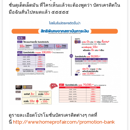
PINGFAI
ชั่นดุเด็ดเผ็ดมัน ที่ใครเห็นแล้วจะต้องพูดว่า บัตรเครดิตใน
FESTIVAL
มือฉันสั่นไปหมดแล้ว ๕๕๕๕๕
3
อาหาร
ญี่ปุ่น
ระดับ
พรีเมียม
พร้อม
สุ
กี้
เนื้อ
หมู
ดำ
คู
ดูรายละเอียดโปรโมชั่นบัตรเครดิตต่างๆ กดที่
โร
นี่
http://www.homeprofair.com/promotion-bank
บูต