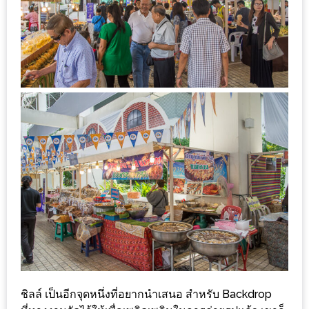
ส่วนลด
พิเศษ
ร้าน
อาหาร
ใน
เชียงใหม่
หนาว
นัก
ใช่
ไหม?
แวะ
ไป
ผิง
ไฟ
ชิลล์ เป็นอีกจุดหนึ่งที่อยากนำเสนอ สำหรับ Backdrop