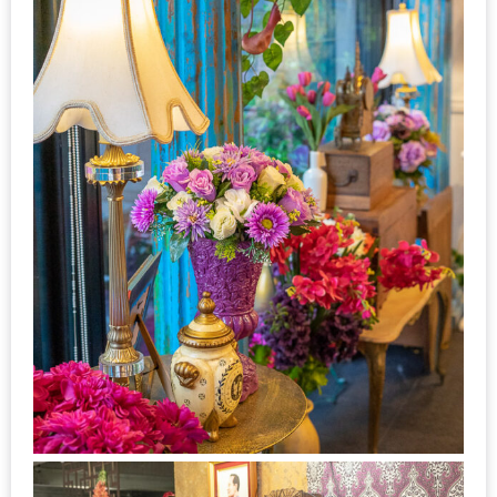
MAPS
MY
ACCOUNT
NEW
FACEBOOK
TIMELINE
POLICY
OKTOBERFEST
ครั้ง
ที่
2
เทศกาล
เบียร์
ที่