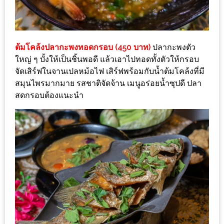
อั้น
กิน
ไม่
ยั้ง
ต้มโคล้งปลากะพงทอดกรอบ (450 บาท)
ปลากะพงตัว
ใหญ่ ๆ บั้งให้เป็นชิ้นพอดี แล้วเอาไปทอดทั้งตัวให้กรอบ
หมู
จัดเสิร์ฟในจานเปลหม้อไฟ เสิร์ฟพร้อมกับน้ำต้มโคล้งที่มี
กระทะ
สมุนไพรมากมาย รสชาติจัดจ้าน เมนูอร่อยน้ำซุปดี ปลา
&
สดกรอบต้องแนะนำ
ทะเล
เผา
เชียงใหม่
งบ
ไม่
บาน
ปลาย
ไม่
เกิน