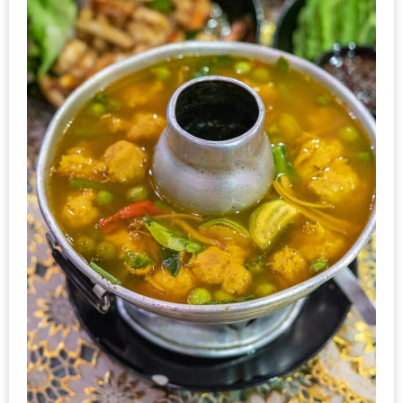
มา
พบ
สินค้า
เรื่อง
บ้าน
คุ้ม
ครบ
จบ
ที่
เดียว
HOMEPRO
FAIR
2017
เชียงใหม่
จัด
เต็ม