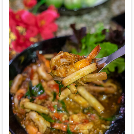
งด้วย
HUAWEI
G7
PLUS
สมา
ร์ท
โฟน
ที่
เอาใจ
ขา
กิน
โดย
เฉพาะ
อิ่ม
ไม่