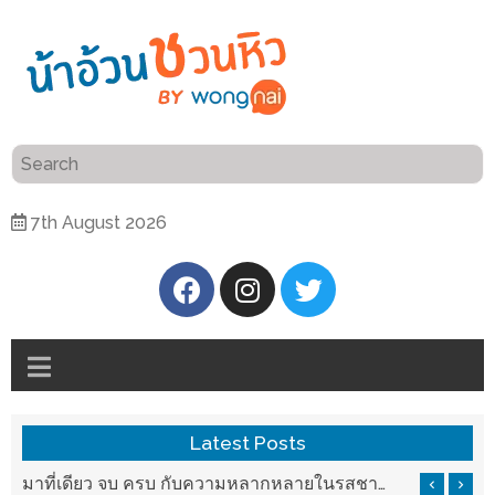
ร้าน
“เป็น
อาหาร
แสน”
แนะนำ
[PR]
7th August 2026
อิ่ม
เลือก
ร้าน
รับ
อาหาร
โชค
ที่
ที่
ต้องการ
โรงแรม
ศิริ
ติดต่อ
ปัน
Latest Posts
น้า
นาฯ
อ้วน
บ ครบ กับความหลากหลายในรสชาติที่นำมาจากทั่วเมืองจีนที่ HAN The Chinese Cuisine
แวะมาชิลยามเย็น กับจุดเช็คอินชมวิวดอยสุเทพสุดฟิน เครื่องดื่มและอาหารครบครันที่ Pool House
เชียงใหม่