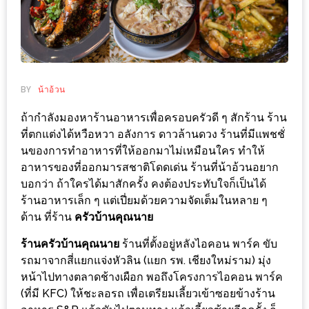
ช้อป
ชิ
ลล์
ชิม
ที่
BY
น้าอ้วน
HIMMA
ถ้ากำลังมองหาร้านอาหารเพื่อครอบครัวดี ๆ สักร้าน ร้าน
MARKET
ที่ตกแต่งได้หวือหวา อลังการ ดาวล้านดวง ร้านที่มีแพชชั่
FESTIVAL
นของการทำอาหารที่ให้ออกมาไม่เหมือนใคร ทำให้
อาหารของที่ออกมารสชาติโดดเด่น ร้านที่น้าอ้วนอยาก
10
บอกว่า ถ้าใครได้มาสักครั้ง คงต้องประทับใจก็เป็นได้
ร้าน
ร้านอาหารเล็ก ๆ แต่เปี่ยมด้วยความจัดเต็มในหลาย ๆ
ด้าน ที่ร้าน
ครัวบ้านคุณนาย
พ่อ
ค้า
ร้านครัวบ้านคุณนาย
ร้านที่ตั้งอยู่หลังไอคอน พาร์ค ขับ
แซ่บ
รถมาจากสี่แยกแจ่งหัวลิน (แยก รพ. เชียงใหม่ราม) มุ่ง
แม่ค้า
หน้าไปทางตลาดช้างเผือก พอถึงโครงการไอคอน พาร์ค
(ที่มี KFC) ให้ชะลอรถ เพื่อเตรียมเลี้ยวเข้าซอยข้างร้าน
สวย