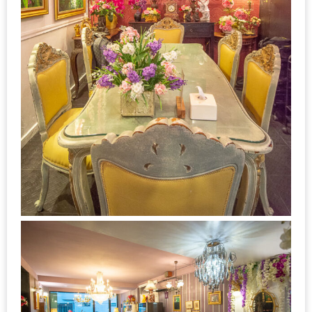
DISH
EVENT
ที่
ต้อง
ห้าม
พลาด
สำหรับ
ฤดู
หนาว
นี้
กับ
PING
FAI
FESTIVAL
2