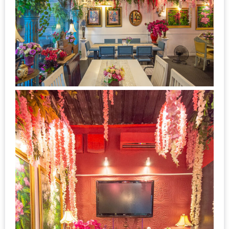
เหนือ
กับ
สลัด
หนุ่ม
บ้านนา
เมนู
เด็ด
จาก
ANNA
FARM
ที่
เอาชนะ
ใจ
กรรมการ
จาก
THE