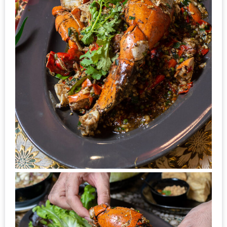
อุ่นๆ
ปิ้ง
มาร์ช
เมล
โล่
พร้อม
ชิม
และ
ช้อป
ที่
เดียว
ครบ
ที่
งาน
LEO
PRESENTS