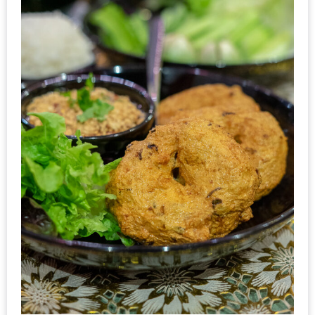
น้า
อ้วน
ติดต่อ
น้า
อ้วน
น้า
อ้วน
ชวน
คุย
นโยบาย
ความ
เป็น
ส่วน
ตัว