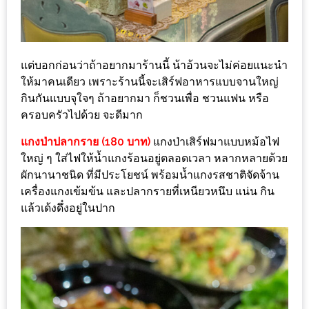
หิว
ข้าว
อะไร
แต่บอกก่อนว่าถ้าอยากมาร้านนี้ น้าอ้วนจะไม่ค่อยแนะนำ
ให้มาคนเดียว เพราะร้านนี้จะเสิร์ฟอาหารแบบจานใหญ่
เอ่ย
กินกันแบบจุใจๆ ถ้าอยากมา ก็ชวนเพื่อ ชวนแฟน หรือ
อร่อย
ครอบครัวไปด้วย จะดีมาก
ที่สุด?
แกงป่าปลากราย (180 บาท)
แกงป่าเสิร์ฟมาแบบหม้อไฟ
งาน
ใหญ่ ๆ ใส่ไฟให้น้ำแกงร้อนอยู่ตลอดเวลา หลากหลายด้วย
แฟร์
ผักนานาชนิด ที่มีประโยชน์ พร้อมน้ำแกงรสชาติจัดจ้าน
เครื่องแกงเข้มข้น และปลากรายที่เหนียวหนึบ แน่น กิน
เรื่อง
แล้วเด้งดึ๋งอยู่ในปาก
บ้าน
ที่
ทุก
คน
ต้อง