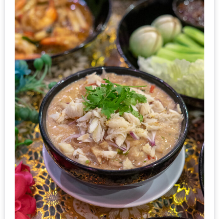
เด็ด
สำหรับ
คุณ
แม่
ที่รัก
2560
สบาย
ใจ๋…
สไตล์
นิมมาน
(ดี
คอน
โด
นิม)
เชียงใหม่