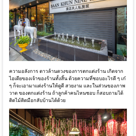
ลอง
ถนน
คน
เดิน
วัน
อาทิตย์
ท่าแพ
เชียงใหม่
ความอลังการ ดาวล้านดวงของการตกแต่งร้าน เกิดจาก
CART
ไอเดียของเจ้าของร้านทั้งสิ้น ด้วยความที่ชอบอะไรดี ๆ เก๋
ๆ ก็จะเอามาแต่งร้านให้ดูดี สวยงาม และในส่วนของภาพ
CHECKOUT
วาด ของตกแต่งร้าน ถ้าลูกค้าคนไหนชอบ ก็สอบถามได้
ติดไม้ติดมือกลับบ้านได้ด้วย
DRAFT
–
บาร์บีคิว
สาว