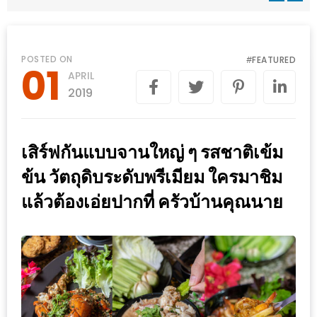
WONGNAI.COM
#มา
เดิน
นโยบาย
POSTED ON
FEATURED
#
01
เล่น
APRIL
ความ
กัน
2019
เป็น
มั้ย
ส่วน
ใน
ตัว
เสิร์ฟกันแบบจานใหญ่ ๆ รสชาติเข้ม
ฐานะ
อะไร
ข้น วัตถุดิบระดับพรีเมียม ใครมาชิม
ก็ได้
แล้วต้องเอ่ยปากที่ ครัวบ้านคุณนาย
…
งาน
เดียว
ที่
ครบ
ครั้ง