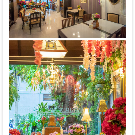
–
ช็อป
ฟิน
กิน
เพลิน
HFG
E-
NEWS
GAME
(SABAI
SEAFOOD)
HOMEPRO
FAIR
2017
เชียงใหม่