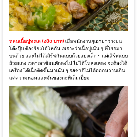
รับ
ประทาน
บุฟเฟ่ต์
ฟรี
ที่
หลนเนื้อปูทะเล (280 บาท)
เมื่อพนักงานๆเอามาวางบน
LE
โต๊ะปุ๊บ ต้องร้องโอ้โหกัน เพราะว่าเนื้อปูเน้น ๆ ที่โรยมา
CRYSTAL
บนถ้วย และไม่ได้เสิร์ฟกันแบบถ้วยแบ่งเล็ก ๆ แต่เสิร์ฟแบบ
เชียงใหม่
ถ้วยแกง เวลาเอาช้อนตักลงไป ไม่ได้โหลงเหลง จะต้องได้
ฟรี
เครื่อง ได้เนื้อติดขึ้นมาเน้น ๆ รสชาติไม่ได้ออกหวานเกิน
แต่ความหอมและมันของกะทิเต็มเปี่ยม
2
ท่าน
ลุ้น
รับ
GIFT
VOUCHER