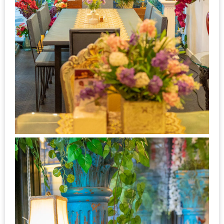
งาน
เดียว
ทั้ง
ช้อป
กิน
เที่ยว
พร้อม
โปร
โม
ชั่น
สำหรับ
คน
รัก
บ้าน
มากมาย