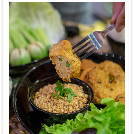
นโยบาย
ความ
เป็น
ส่วน
ตัว
ประกาศ
ผล
ผู้
โชค
ดี
กับ
น้า
อ้วน
ครั้ง
ที่