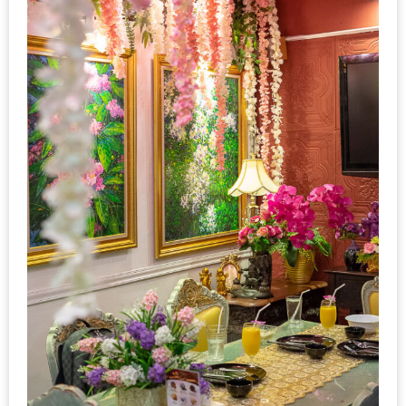
ชม
มาก
ที่สุด
ประจำ
ปี
2557
กิจกรรม
ชิง
รางวัล
กับ
สมาชิก
ENEWS
น้า
อ้วน
ชวน