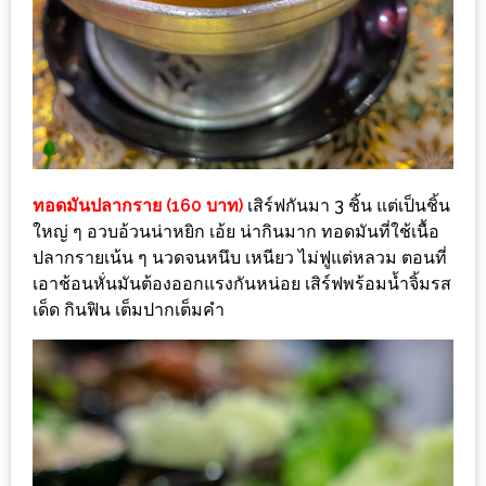
200
บาท
ชี้
เบาะแส
ความ
อร่อย
ทอดมันปลากราย (160 บาท)
เสิร์ฟกันมา 3 ชิ้น แต่เป็นชิ้น
ใหญ่ ๆ อวบอ้วนน่าหยิก เอ้ย น่ากินมาก ทอดมันที่ใช้เนื้อ
ตาม
ปลากรายเน้น ๆ นวดจนหนึบ เหนียว ไม่ฟูแต่หลวม ตอนที่
รอย
เอาช้อนหั่นมันต้องออกแรงกันหน่อย เสิร์ฟพร้อมน้ำจิ้มรส
เด็ด กินฟิน เต็มปากเต็มคำ
น้า
อ้วน
ชวน
หิว
ติดต่อ