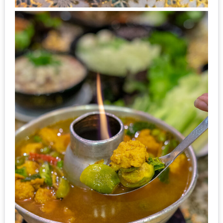
กับ
แผนที่
ร้าน
หมู
กระทะ
ทั่ว
เชียงใหม่
งบ
ไม่
บาน
ปลาย
อิ่ม
ชิ
ลล์
ไม่
เกิน