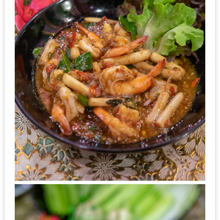
ะ
สุด
เด็ด
ที่
AIKO
(THE
UP,
RAMA
3)
อาหาร
โดน
ใจ
ภาพ
ใส
ปิ๊