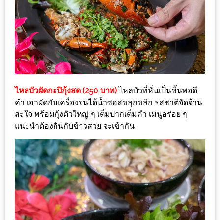
PINGFAI
FESTIVAL
3
อาหาร
ญี่ปุ่น
ระดับ
ไหลบัวผัดกะปิกุ้งสด (250 บาท)
ไหลบัวที่หั่นเป็นชิ้นพอดี
พรีเมียม
คำ เอาผัดกับเครื่องจนได้น้ำซอสขลุกขลิก รสชาติจัดจ้าน
พร้อม
สะใจ พร้อมกุ้งตัวใหญ่ ๆ เต็มปากเต็มคำ เมนูอร่อย ๆ
สุ
แนะนำต้องกินกับข้าวสวย จะเข้ากัน
กี้
เนื้อ
หมู
ดำ
คู
โร
บูต