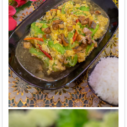
แห่ง
ชาติ
2557
ร้าน
หมู
กระทะ
ทั่ว
เชียงใหม่
TOP30
ราคา
ไม่
เกิน
200
บาท
รีวิว