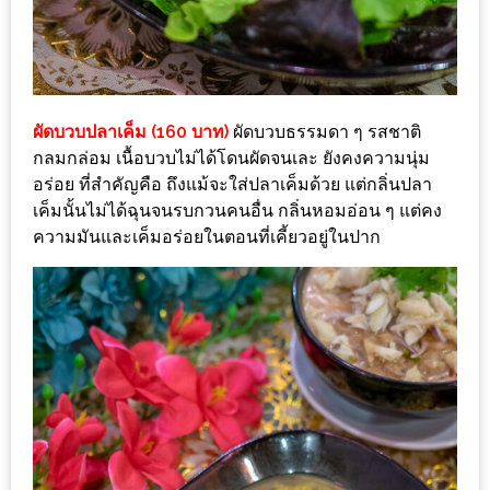
1
พา
เพื่อน
ผัดบวบปลาเค็ม (160 บาท)
ผัดบวบธรรมดา ๆ รสชาติ
มา
กลมกล่อม เนื้อบวบไม่ได้โดนผัดจนเละ ยังคงความนุ่ม
ม่วน
อร่อย ที่สำคัญคือ ถึงแม้จะใส่ปลาเค็มด้วย แต่กลิ่นปลา
กั๋น
เค็มนั้นไม่ได้ฉุนจนรบกวนคนอื่น กลิ่นหอมอ่อน ๆ แต่คง
บน
ความมันและเค็มอร่อยในตอนที่เคี้ยวอยู่ในปาก
INSTAGRAM
รวม
โปร
โม
ชั่
นวัน
แม่