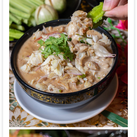
รับ
ประทาน
อาหาร
มูลค่า
1,000
บาท
ฟรี
3
รางวัล
วัน
แม่
สุด
พิเศษ
โปร
โม
ชั่น