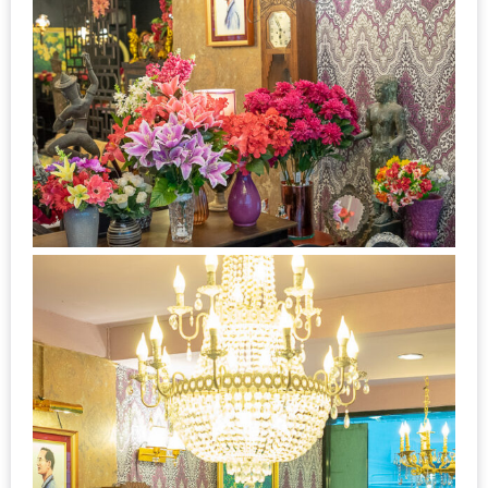
ใหญ่
ที่สุด
ใน
โลก
กับ
โรง
แรม
ฮอ
ลิ
เดย์
อินน์
เชียงใหม่
PANDA
TIME
: