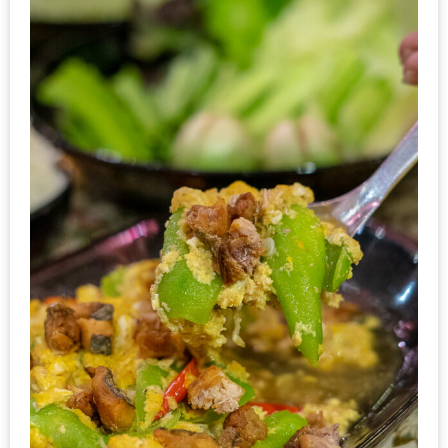
ดี
กับ
วงใน
แจก
ฟรี
LINE
GIFTCODE!
ลายแทง
ความ
อร่อย
ทั่ว
เชียงใหม่
ลุ้น
บัตร