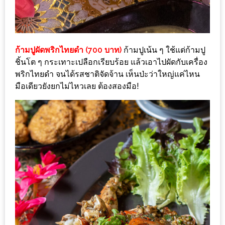
ส่วนลด
พิเศษ
ร้าน
ก้ามปูผัดพริกไทยดำ (700 บาท)
ก้ามปูเน้น ๆ ใช้แต่ก้ามปู
อาหาร
ชิ้นโต ๆ กระเทาะเปลือกเรียบร้อย แล้วเอาไปผัดกับเครื่อง
ใน
พริกไทยดำ จนได้รสชาติจัดจ้าน เห็นป่ะว่าใหญ่แค่ไหน
มือเดียวยังยกไม่ไหวเลย ต้องสองมือ!
เชียงใหม่
หนาว
นัก
ใช่
ไหม?
แวะ
ไป
ผิง
ไฟ