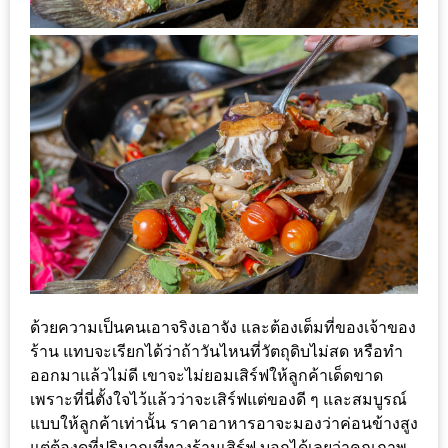
300
บาท
เกี่ยว
กับ
เว็บ
น้า
อ้วน
ชวน
หิว
เจ้าของ
ด้วยความเป็นคนเอาจริงเอาจัง และต้องเต็มที่ของเจ้าของ
ร้าน
ร้าน แทบจะเรียกได้ว่าถ้าวันไหนที่วัตถุดิบไม่สด หรือทำ
แนะนำ
ออกมาแล้วไม่ดี เขาจะไม่ยอมเสิร์ฟให้ลูกค้าเด็ดขาด
ร้าน
เพราะที่นี่ตั้งใจไว้แล้วว่าจะเสิร์ฟแต่ของดี ๆ และสมบูรณ์
แบบให้ลูกค้าเท่านั้น ราคาอาหารอาจะมองว่าค่อนข้างสูง
เพื่อน
แต่ต้องดูที่ปริมาณที่ทางร้านเสิร์ฟ บอกได้เลยว่าคุณภาพ