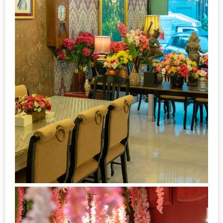
ทำไม
เรา
ไม่
ทำ
อาหาร
ทาน
เอง?
SHOP
TOP
10
รีวิว
ร้าน
อาหาร
ที่
เข้า