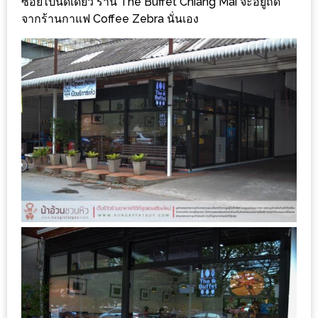
ซอยไปนิดเดียว ร้าน The Buffet Chiang Mai จะอยู่ถัด
เหนือ
จากร้านกาแฟ Coffee Zebra นั่นเอง
กับ
สลัด
หนุ่ม
บ้านนา
เมนู
เด็ด
จาก
ANNA
FARM
ที่
เอาชนะ
ใจ
กรรมการ
จาก
THE