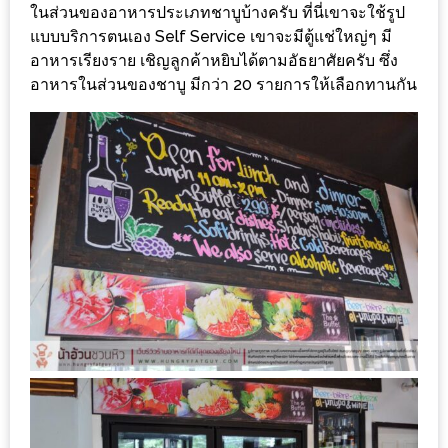
อุ่นๆ
ในส่วนของอาหารประเภทชาบูบ้างครับ ที่นี่เขาจะใช้รูป
ปิ้ง
แบบบริการตนเอง Self Service เขาจะมีตู้แช่ใหญ่ๆ มี
มาร์ช
อาหารเรียงราย เชิญลูกค้าหยิบได้ตามอัธยาศัยครับ ซึ่ง
เมล
อาหารในส่วนของชาบู มีกว่า 20 รายการให้เลือกทานกัน
โล่
พร้อม
ชิม
และ
ช้อป
ที่
เดียว
ครบ
ที่
งาน
LEO
PRESENTS