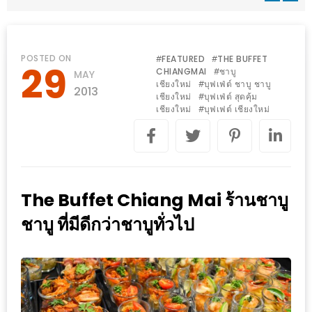
WONGNAI.COM
#มา
เดิน
นโยบาย
POSTED ON
FEATURED
THE BUFFET
#
#
29
เล่น
CHIANGMAI
ชาบู
#
MAY
ความ
เชียงใหม่
บุฟเฟ่ต์ ชาบู ชาบู
#
กัน
2013
เป็น
เชียงใหม่
บุฟเฟ่ต์ สุดคุ้ม
#
มั้ย
เชียงใหม่
บุฟเฟต์ เชียงใหม่
#
ส่วน
ใน
ตัว
ฐานะ
อะไร
ก็ได้
The Buffet Chiang Mai ร้านชาบู
…
ชาบู ที่มีดีกว่าชาบูทั่วไป
งาน
เดียว
ที่
ครบ
ครั้ง