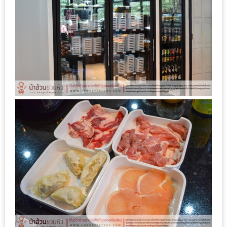
PINGFAI
FESTIVAL
3
อาหาร
ญี่ปุ่น
ระดับ
พรีเมียม
พร้อม
สุ
กี้
เนื้อ
หมู
ดำ
คู
โร
บูต