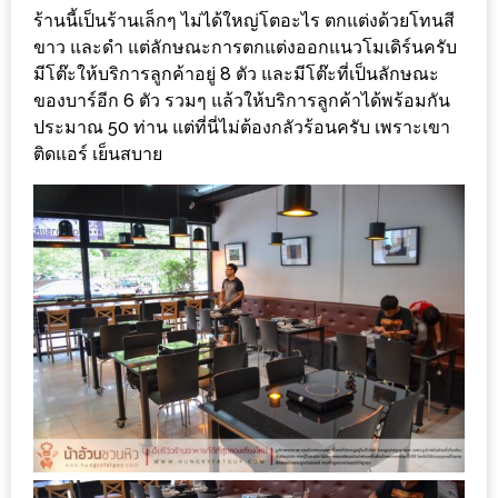
–
ร้านนี้เป็นร้านเล็กๆ ไม่ได้ใหญ่โตอะไร ตกแต่งด้วยโทนสี
ช็อป
ขาว และดำ แต่ลักษณะการตกแต่งออกแนวโมเดิร์นครับ
ฟิน
มีโต๊ะให้บริการลูกค้าอยู่ 8 ตัว และมีโต๊ะที่เป็นลักษณะ
กิน
ของบาร์อีก 6 ตัว รวมๆ แล้วให้บริการลูกค้าได้พร้อมกัน
เพลิน
ประมาณ 50 ท่าน แต่ที่นี่ไม่ต้องกลัวร้อนครับ เพราะเขา
ติดแอร์ เย็นสบาย
HFG
E-
NEWS
GAME
(SABAI
SEAFOOD)
HOMEPRO
FAIR
2017
เชียงใหม่