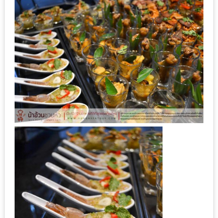
กับ
แผนที่
ร้าน
หมู
กระทะ
ทั่ว
เชียงใหม่
งบ
ไม่
บาน
ปลาย
อิ่ม
ชิ
ลล์
ไม่
เกิน