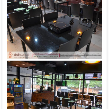
งาน
เดียว
ทั้ง
ช้อป
กิน
เที่ยว
พร้อม
โปร
โม
ชั่น
สำหรับ
คน
รัก
บ้าน
มากมาย