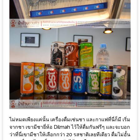
รับ
ประทาน
บุฟเฟ่ต์
ฟรี
ที่
LE
CRYSTAL
เชียงใหม่
ฟรี
2
ท่าน
ลุ้น
รับ
ไม่หมดเพียงแค่นั้น เครื่องดื่มเช่นชา และกาแฟที่นี่ก็มี เริ่ม
GIFT
จากชา เขามีชายี่ห้อ Dilmah ไว้ให้ดื่มกันฟรีๆ และจะบอก
VOUCHER
ว่าที่นี่เขามีชาให้เลือกกว่า 20 รสชาติเลยทีเดียว ดื่มไม่อั้น