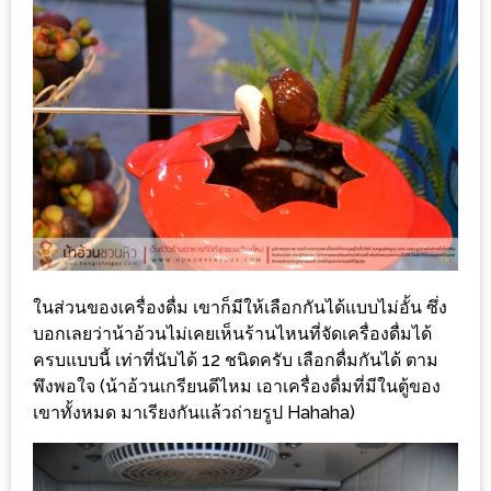
แห่ง
ชาติ
2557
ร้าน
หมู
กระทะ
ทั่ว
เชียงใหม่
TOP30
ราคา
ในส่วนของเครื่องดื่ม เขาก็มีให้เลือกกันได้แบบไม่อั้น ซึ่ง
บอกเลยว่าน้าอ้วนไม่เคยเห็นร้านไหนที่จัดเครื่องดื่มได้
ไม่
ครบแบบนี้ เท่าที่นับได้ 12 ชนิดครับ เลือกดื่มกันได้ ตาม
เกิน
พึงพอใจ (น้าอ้วนเกรียนดีไหม เอาเครื่องดื่มที่มีในตู้ของ
200
เขาทั้งหมด มาเรียงกันแล้วถ่ายรูป Hahaha)
บาท
รีวิว