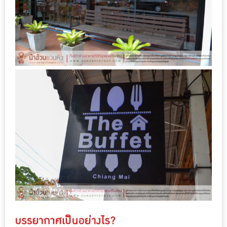
DISH
EVENT
ที่
ต้อง
ห้าม
พลาด
สำหรับ
ฤดู
หนาว
นี้
กับ
PING
FAI
FESTIVAL
2