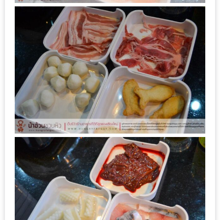
ะ
สุด
เด็ด
ที่
AIKO
(THE
UP,
RAMA
3)
อาหาร
โดน
ใจ
ภาพ
ใส
ปิ๊