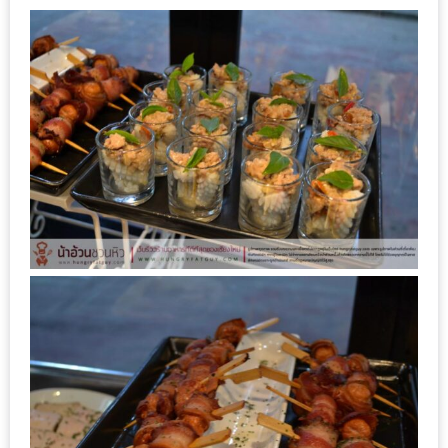
ชม
มาก
ที่สุด
ประจำ
ปี
2557
กิจกรรม
ชิง
รางวัล
กับ
สมาชิก
ENEWS
น้า
อ้วน
ชวน