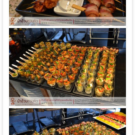
หิว
ข้าว
อะไร
เอ่ย
อร่อย
ที่สุด?
งาน
แฟร์
เรื่อง
บ้าน
ที่
ทุก
คน
ต้อง