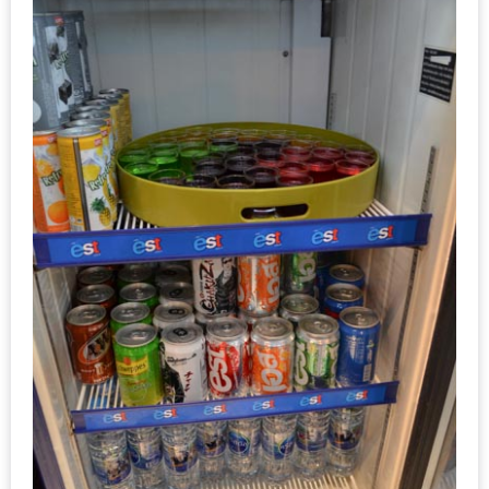
ดี
กับ
วงใน
แจก
ฟรี
LINE
GIFTCODE!
ลายแทง
ความ
อร่อย
ทั่ว
เชียงใหม่
ลุ้น
บัตร