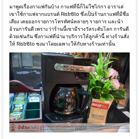
มาพูดเรื่องกาแฟกันบ้าง กาแฟที่นี่ก็ไม่ใช่ไก่กา อาราเล่
ส่วนลด
เขาใช้กาแฟจากแบรนด์ Ristr8to ซึ่งเป็นร้านกาแฟที่มีชื่อ
พิเศษ
เสียง เคยออกรายการโทรทัศน์หลายๆ รายการ และน้า
ร้าน
อ้วนการันตี เพราะว่าร้านนี้เขามีรางวัลระดับโลก การันตี
ด้วยเช่นกัน ซึ่งกาแฟที่นำมาบริการให้ลูกค้านี้ ทางร้านสั่ง
อาหาร
ให้ Ristr8to ชงมาโดยเฉพาะให้กับทางร้านเท่านั้น
ใน
เชียงใหม่
หนาว
นัก
ใช่
ไหม?
แวะ
ไป
ผิง
ไฟ