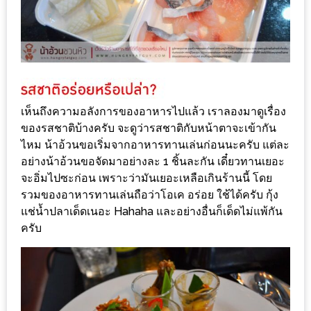
งด้วย
HUAWEI
G7
PLUS
สมา
ร์ท
เห็นถึงความอลังการของอาหารไปแล้ว เราลองมาดูเรื่อง
โฟน
ของรสชาติบ้างครับ จะดูว่ารสชาติกับหน้าตาจะเข้ากัน
ไหม น้าอ้วนขอเริ่มจากอาหารทานเล่นก่อนนะครับ แต่ละ
ที่
อย่างน้าอ้วนขอจัดมาอย่างละ 1 ชิ้นละกัน เดี๋ยวทานเยอะ
เอาใจ
จะอิ่มไปซะก่อน เพราะว่ามันเยอะเหลือเกินร้านนี้ โดย
ขา
รวมของอาหารทานเล่นถือว่าโอเค อร่อย ใช้ได้ครับ กุ้ง
กิน
แช่น้ำปลาเด็ดเนอะ Hahaha และอย่างอื่นก็เด็ดไม่แพ้กัน
โดย
ครับ
เฉพาะ
อิ่ม
ไม่