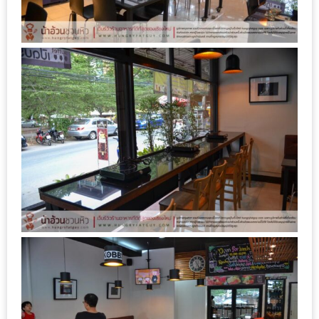
MAPS
MY
ACCOUNT
NEW
FACEBOOK
TIMELINE
POLICY
OKTOBERFEST
ครั้ง
ที่
2
เทศกาล
เบียร์
ที่