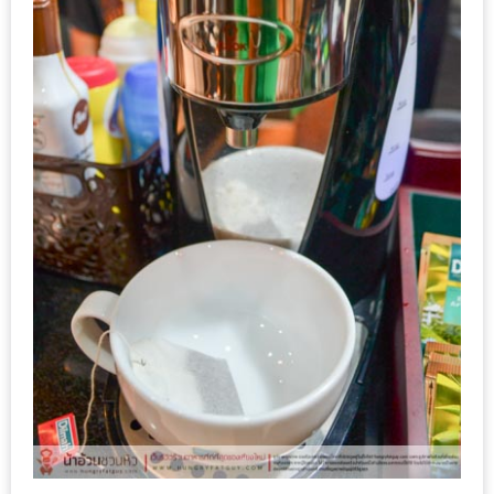
เด็ด
สำหรับ
คุณ
แม่
ที่รัก
2560
สบาย
ใจ๋…
สไตล์
นิมมาน
(ดี
คอน
โด
นิม)
เชียงใหม่