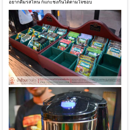
รับ
อยากดื่มรสไหน ก็แกะชงกันได้ตามใจชอบ
ประทาน
อาหาร
มูลค่า
1,000
บาท
ฟรี
3
รางวัล
วัน
แม่
สุด
พิเศษ
โปร
โม
ชั่น