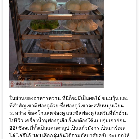
น้า
อ้วน
ติดต่อ
น้า
อ้วน
น้า
อ้วน
ชวน
คุย
นโยบาย
ในส่วนของอาหารหวาน ที่นี่ก็จะมีเป็นผลไม้ ขนมวุ้น และ
ที่สำคัญเขามีฟองดูด้วย ซึ่งฟองดูว์เขาจะสลับหมุนเวียน
ความ
ระหว่าง ช็อคโกแลตฟองดู และชีสฟองดู (แต่วันที่น้าอ้วน
เป็น
ไปรีวิว เครื่องน้ำพุฟองดูเสีย ก็เลยต้องใช้แบบจุ่มเอาก่อน
ส่วน
อิอิ) ซึ่งจะมีทั้งเป็นแคนตาลูป เป็นแก้วมังกร เป็นมาร์เมล
ตัว
โล่ โอรีโอ้ ฯลฯ เลือกจุ่มกันได้ตามอัธยาศัยครับ จะบอกให้