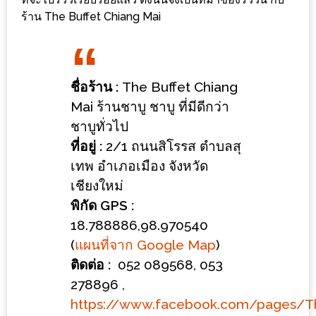
ร้าน
ร้าน The Buffet Chiang Mai
รวย
เสน่ห์
ของ
เชียงใหม่
ชื่อร้าน :
The Buffet Chiang
ที่
Mai ร้านชาบู ชาบู ที่มีดีกว่า
ต้อง
ชาบูทั่วไป
ไป
ที่อยู่ :
2/1 ถนนสิโรรส ตำบลสุ
ลอง
เทพ อำเภอเมือง จังหวัด
เชียงใหม่
16
พิกัด GPS :
ร้าน
18.788886,98.970540
อร่อย
(
แผนที่จาก Google Map
)
ที่
ติดต่อ :
052 089568, 053
ต้อง
278896 ,
มา
https://www.facebook.com/pages/T