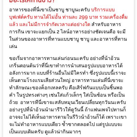
ทำไม
อาหารของที่นี่เขาเป็นชาบู ชาบูนะครับ
บริการแบบ
เรา
บุฟเฟ่ต์ครับ ทานได้ไม่อั้น ท่านละ 299 บาท รวมเครื่องดื่ม
ไม่
แล้ว และไม่มีการจำกัดเวลาแต่อย่างใด
สำหรับอาหาร
ทำ
การกิน เขาจะแยกเป็น 2 ไลน์อาหารอย่างชัดเจนคือ จะมี
อาหาร
ในส่วนของอาหารที่ทานแบบชาบู ชาบู และอาหารที่ทาน
ทาน
เล่น
เอง?
ขอเริ่มจากอาหารทานเล่นก่อนนะครับ อย่างที่น้าอ้วน
เกริ่นตอนต้นว่าที่นี่เขาทำการนำเสนอรูปแบบอาหารได้
SHOP
อลังการมาก แบบที่ร้านอื่นไม่มีใครทำ ซึ่งรูปแบบนี้เราจะ
เห็นตามโรงแรมเสียส่วนใหญ่ อาหารทานเล่นที่นี่เขาจะ
TOP
ทำลักษณะของค็อกเทลครับ คือเสิร์ฟกันแบบเป็นชิ้นพอ
10
คำ ในรูปทรงต่างๆ เช่นใส่แก้วเล็กๆ ใส่เป็นช้อน หรือเป็น
รีวิว
ถ้วย อาหารทีนี่เขาจะสลับหมุนเวียนเปลี่ยนทุกวันนะครับ
ร้าน
อย่างรูปที่น้าอ้วนนำมารีวิวให้ดูวันนี้ ถ้าแฟนเพจไปทานก็
อาจจะไม่ได้เห็นอาหารตามในรีวิวน้าอ้วนก็ได้ เพราะเขา
อาหาร
จะไม่ทำอาหารแบบเดียว ซ้ำซากตลอดไป แต่รูปแบบจะ
ที่
เป็นแบบเดิมครับ ดูแล้วน่ากินมากๆ
เข้า