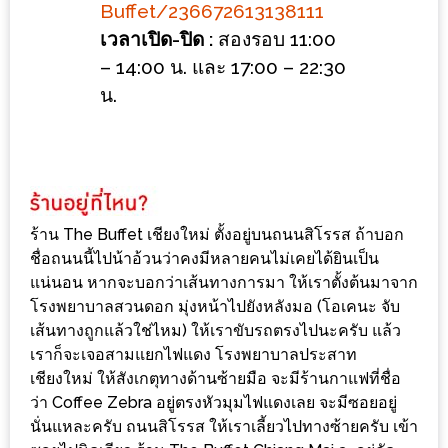
ลอง
Buffet/236672613138111
ถนน
เวลาเปิด-ปิด :
สองรอบ 11:00
คน
– 14:00 น. และ 17:00 – 22:30
เดิน
น.
วัน
อาทิตย์
ท่าแพ
เชียงใหม่
ร้าน The Buffet เชียงใหม่ ตั้งอยู่บนถนนสิโรรส ถ้าบอก
CART
ชื่อถนนนี้ไปน้าอ้วนว่าคงมีหลายคนไม่เคยได้ยินเป็น
แน่นอน หากจะบอกว่าเส้นทางการมา ให้เราตั้งต้นมาจาก
CHECKOUT
โรงพยาบาลสวนดอก มุ่งหน้าไปยังหลังมอ (โอเคนะ จับ
เส้นทางถูกแล้วใช่ไหม) ให้เราขับรถตรงไปนะครับ แล้ว
DRAFT
เราก็จะเจอสามแยกไฟแดง โรงพยาบาลประสาท
–
เชียงใหม่ ให้สังเกตุทางด้านซ้ายมือ จะมีร้านกาแฟที่ชื่อ
บาร์บีคิว
ว่า Coffee Zebra อยู่ตรงหัวมุมไฟแดงเลย จะมีซอยอยู่
นั่นแหละครับ ถนนสิโรรส ให้เราเลี้ยวไปทางซ้ายครับ เข้า
สาว