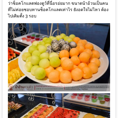
ว่าช็อคโกแลตฟองดูว์ที่นี่อรอ่ยมาก ขนาดน้าอ้วนเป็นคน
นโยบาย
ที่ไม่ค่อยชอบทานช็อคโกแลตเท่าไร ยังอดใจไม่ไหว ต้อง
ความ
ไปเติมตั้ง 3 รอบ
เป็น
ส่วน
ตัว
ประกาศ
ผล
ผู้
โชค
ดี
กับ
น้า
อ้วน
ครั้ง
ที่