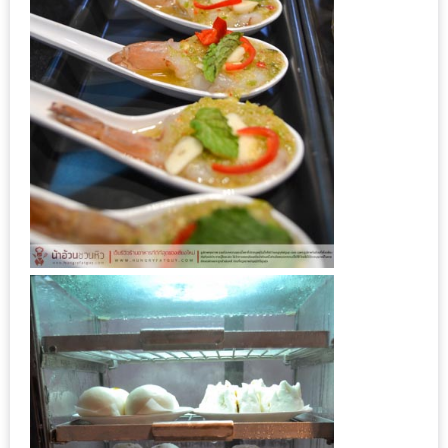
200
บาท
ชี้
เบาะแส
ความ
อร่อย
ตาม
รอย
น้า
อ้วน
ชวน
หิว
ติดต่อ