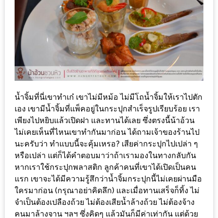
อั้น
กิน
ไม่
ยั้ง
หมู
กระทะ
&
น้ำจิ้มที่นี่เขาทำเก๋ เขาไม่มีหม้อ ไม่มีโถน้ำจิ้มให้เราไปตัก
ทะเล
เอง เขามีน้ำจิ้มที่แพ็คอยู่ในกระปุกสำเร็จรูปเรียบร้อย เรา
เผา
เพียงไปหยิบแล้วเปิดฝา และทานได้เลย ซึ่งตรงนี้น้าอ้วน
เชียงใหม่
ไม่เคยเห็นที่ไหนเขาทำกันมาก่อน ได้ถามเจ้าของร้านไป
งบ
นะครับว่า ทำแบบนี้จะคุ้มเหรอ? เสียค่ากระปุกไปเปล่า ๆ
ไม่
หรือเปล่า แต่ก็ได้คำตอบมาว่าถ้าเรามองในทางกลับกัน
บาน
หากเราใช้กระปุกพลาสติก ลูกค้าคนที่เขาได้เปิดเป็นคน
แรก เขาจะได้มีความรู้สึกว่าน้ำจิ้มกระปุกนี้ไม่เคยผ่านมือ
ปลาย
ใครมาก่อน (กรุณาอย่าคิดลึก) และเมื่อทานเสร็จก็ทิ้ง ไม่
ไม่
จำเป็นต้องเปลืองถ้วย ไม่ต้องเสียน้ำล้างถ้วย ไม่ต้องจ้าง
เกิน
คนมาล้างจาน ฯลฯ ซึ่งคิดๆ แล้วมันก็มีค่าเท่ากัน แต่ด้วย