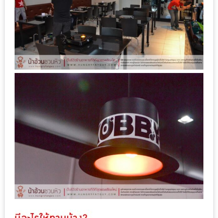
ใหญ่
ที่สุด
ใน
โลก
กับ
โรง
แรม
ฮอ
ลิ
เดย์
อินน์
เชียงใหม่
PANDA
TIME
: