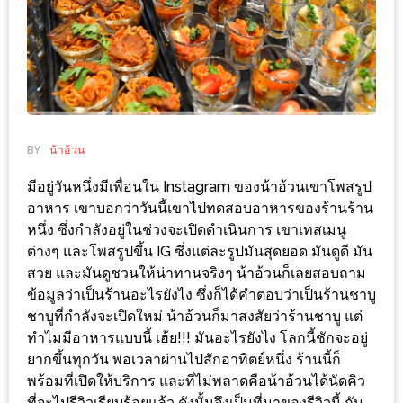
ช้อป
ชิ
ลล์
ชิม
ที่
HIMMA
BY
น้าอ้วน
MARKET
มีอยู่วันหนึ่งมีเพื่อนใน Instagram ของน้าอ้วนเขาโพสรูป
FESTIVAL
อาหาร เขาบอกว่าวันนี้เขาไปทดสอบอาหารของร้านร้าน
หนึ่ง ซึ่งกำลังอยู่ในช่วงจะเปิดดำเนินการ เขาเทสเมนู
10
ต่างๆ และโพสรูปขึ้น IG ซึ่งแต่ละรูปมันสุดยอด มันดูดี มัน
ร้าน
สวย และมันดูชวนให้น่าทานจริงๆ น้าอ้วนก็เลยสอบถาม
พ่อ
ข้อมูลว่าเป็นร้านอะไรยังไง ซึ่งก็ได้คำตอบว่าเป็นร้านชาบู
ค้า
ชาบูที่กำลังจะเปิดใหม่ น้าอ้วนก็มาสงสัยว่าร้านชาบู แต่
แซ่บ
ทำไมมีอาหารแบบนี้ เฮ้ย!!! มันอะไรยังไง โลกนี้ชักจะอยู่
แม่ค้า
ยากขึ้นทุกวัน พอเวลาผ่านไปสักอาทิตย์หนึ่ง ร้านนี้ก็
พร้อมที่เปิดให้บริการ และที่ไม่พลาดคือน้าอ้วนได้นัดคิว
สวย
ที่จะไปรีวิวเรียบร้อยแล้ว ดังนั้นจึงเป็นที่มาของรีวิวนี้ กับ