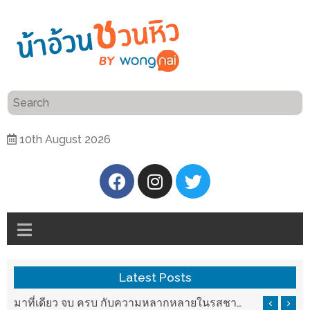
ร้าน
“เป็น
อาหาร
แสน”
แนะนำ
[PR]
10th August 2026
อิ่ม
เลือก
ร้าน
รับ
อาหาร
โชค
ที่
ที่
ต้องการ
โรงแรม
ศิริ
ติดต่อ
ปัน
Latest Posts
น้า
นาฯ
อ้วน
มาที่เดียว จบ ครบ กับความหลากหลายในรสชาติที่นำมาจากทั่วเมืองจีนที่ HAN The Chinese Cuisine
แวะมาชิลยามเย็น กับจุดเช็คอินชมวิวดอยสุเทพสุดฟิน เครื่องดื่มและอาหารครบครันที่ Pool House
เชียงใหม่