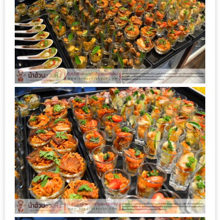
มา
พบ
สินค้า
เรื่อง
บ้าน
คุ้ม
ครบ
จบ
ที่
เดียว
HOMEPRO
FAIR
2017
เชียงใหม่
จัด
เต็ม