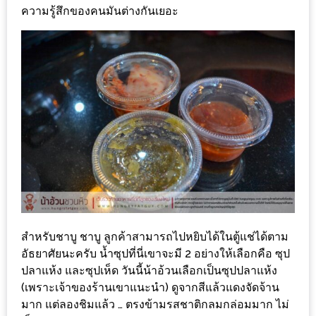
300
ความรู้สึกของคนมันต่างกันเยอะ
บาท
เกี่ยว
กับ
เว็บ
น้า
อ้วน
ชวน
หิว
เจ้าของ
ร้าน
สำหรับชาบู ชาบู ลูกค้าสามารถไปหยิบได้ในตู้แช่ได้ตาม
แนะนำ
อัธยาศัยนะครับ น้ำซุปที่นี่เขาจะมี 2 อย่างให้เลือกคือ ซุป
ปลาแห้ง และซุปเห็ด วันนี้น้าอ้วนเลือกเป็นซุปปลาแห้ง
ร้าน
(เพราะเจ้าของร้านเขาแนะนำ) ดูจากสีแล้วแดงจัดจ้าน
มาก แต่ลองชิมแล้ว … ตรงข้ามรสชาติกลมกล่อมมาก ไม่
เพื่อน