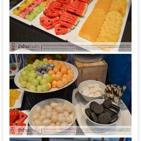
1
พา
เพื่อน
มา
ม่วน
กั๋น
บน
INSTAGRAM
รวม
โปร
โม
ชั่
นวัน
แม่