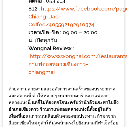
ลอง
ติดต่อ
:
053 213
ถนน
812
,
https://www.facebook.com/pag
คน
Chiang-Dao-
เดิน
Coffee/405592192910374
วัน
เวลาเปิด
–
ปิด
:
09:00 – 20:00
อาทิตย์
น
.
เปิดทุกวัน
ท่าแพ
Wongnai Review :
เชียงใหม่
http://www.wongnai.com/restaurant
กาแฟดอยหลวงเชียงดาว
-
CART
chiangmai
CHECKOUT
ด้วยความสวยงามและอลังการงานสร้างของบรรยากาศ
และสถานที่ ทำให้หลายๆ คนอยากมาร้านกาแฟดอย
DRAFT
หลวงแห่งนี้
แต่ก็ไม่ต้องตกใจนะครับว่าน้าอ้วนจะพาไปถึง
–
อำเภอเชียงดาว ร้านกาแฟดอยหลวงแห่งนี้ตั้งอยู่ในตัว
บาร์บีคิว
เมืองนี่เอง
แถวถนนเลียบคันคลองชลประทาน ถ้ามาจาก
สาว
สี่แยกเชียงใหม่ภูคำให้มุ่งหน้าตรงไปยังสนามกีฬาเจ็ดร้อย