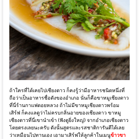
300
บาท
เกี่ยว
กับ
เว็บ
น้า
อ้วน
ชวน
หิว
ถ้าใครที่ได้เคยไปเชียงดาว ก็คงรู้ว่ามีอาหารชนิดหนึ่งที่
เจ้าของ
ถือว่าเป็นอาหารชื่อดังของอำเภอ นั่นก็คือขาหมูเชียงดาว
ร้าน
ที่นี่ร้านกาแฟดอยหลวง ถ้าไม่มีขาหมูเชียงดาวพร้อม
แนะนำ
เสิร์ฟ ก็คงแลดูว่าไม่ครบกลิ่นอายของเชียงดาว ขาหมู
ร้าน
เชียงดาวที่นี่เขานำเข้า (ฟังดูยิ่งใหญ่) จากอำเภอเชียงดาว
โดยตรงเลยนะครับ ดังนั้นสูตรและรสชาติการันตีได้เลย
เพื่อน
ว่าเหมือนไปทานเอง เอามาเสิร์ฟให้ลูกค้าในเมนู
ข้าวขา