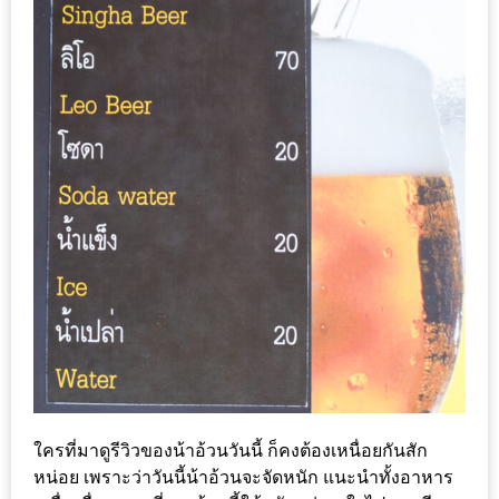
รับ
ประทาน
อาหาร
มูลค่า
1,000
บาท
ฟรี
3
รางวัล
วัน
แม่
สุด
พิเศษ
โปร
ใครที่มาดูรีวิวของน้าอ้วนวันนี้ ก็คงต้องเหนื่อยกันสัก
โม
หน่อย เพราะว่าวันนี้น้าอ้วนจะจัดหนัก แนะนำทั้งอาหาร
ชั่น