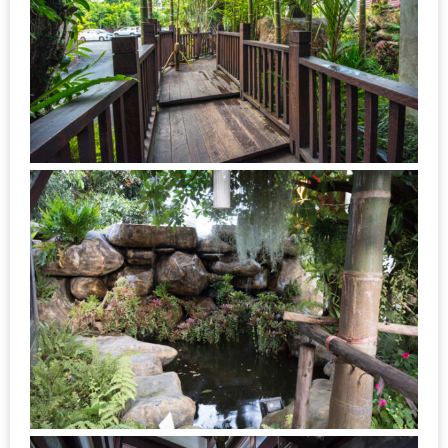
MAPS
MY
ACCOUNT
NEW
FACEBOOK
TIMELINE
POLICY
OKTOBERFEST
ครั้ง
ที่
2
เทศกาล
เบียร์
ที่