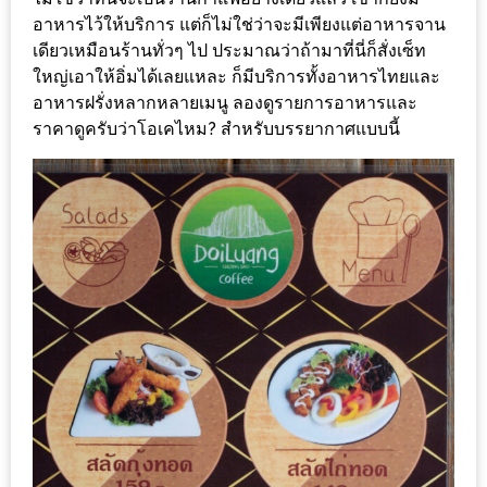
หิว
อาหารไว้ให้บริการ แต่ก็ไม่ใช่ว่าจะมีเพียงแต่อาหารจาน
เดียวเหมือนร้านทั่วๆ ไป ประมาณว่าถ้ามาที่นี่ก็สั่งเซ็ท
ข้าว
ใหญ่เอาให้อิ่มได้เลยแหละ ก็มีบริการทั้งอาหารไทยและ
อะไร
อาหารฝรั่งหลากหลายเมนู ลองดูรายการอาหารและ
เอ่ย
ราคาดูครับว่าโอเคไหม? สำหรับบรรยากาศแบบนี้
อร่อย
ที่สุด?
งาน
แฟร์
เรื่อง
บ้าน
ที่
ทุก
คน
ต้อง