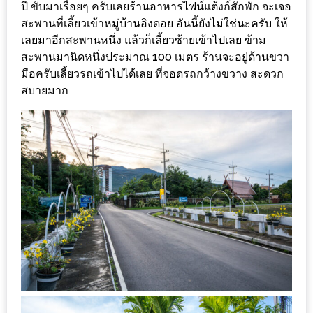
เหนือ
ปี ขับมาเรื่อยๆ ครับเลยร้านอาหารไฟน์แต้งก์สักพัก จะเจอ
สะพานที่เลี้ยวเข้าหมู่บ้านอิงดอย อันนี้ยังไม่ใช่นะครับ ให้
กับ
เลยมาอีกสะพานหนึ่ง แล้วก็เลี้ยวซ้ายเข้าไปเลย ข้าม
สลัด
สะพานมานิดหนึ่งประมาณ 100 เมตร ร้านจะอยู่ด้านขวา
หนุ่ม
มือครับเลี้ยวรถเข้าไปได้เลย ที่จอดรถกว้างขวาง สะดวก
บ้านนา
สบายมาก
เมนู
เด็ด
จาก
ANNA
FARM
ที่
เอาชนะ
ใจ
กรรมการ
จาก
THE