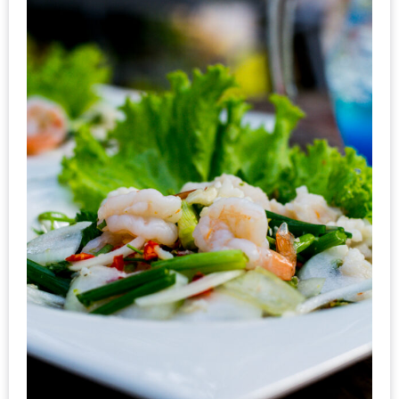
ะ
สุด
เด็ด
ที่
AIKO
(THE
UP,
RAMA
3)
อาหาร
โดน
ใจ
ภาพ
ใส
ปิ๊