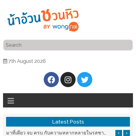
ร้าน
“เป็น
อาหาร
แสน”
แนะนำ
[PR]
7th August 2026
อิ่ม
เลือก
ร้าน
รับ
อาหาร
โชค
ที่
ที่
ต้องการ
โรงแรม
ศิริ
ติดต่อ
ปัน
Latest Posts
น้า
นาฯ
อ้วน
บ ครบ กับความหลากหลายในรสชาติที่นำมาจากทั่วเมืองจีนที่ HAN The Chinese Cuisine
แวะมาชิลยามเย็น กับจุดเช็คอินชมวิวดอยสุเทพสุดฟิน เครื่องดื่มและอาหารครบครันที่ Pool House
เชียงใหม่