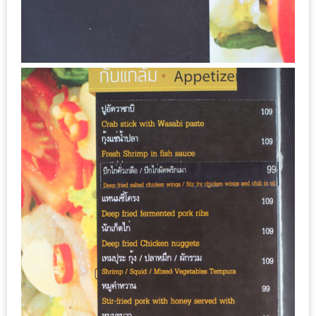
ดี
กับ
วงใน
แจก
ฟรี
LINE
GIFTCODE!
ลายแทง
ความ
อร่อย
ทั่ว
เชียงใหม่
ลุ้น
บัตร