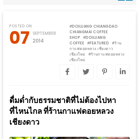
WONGNAI.COM
#มา
เดิน
นโยบาย
POSTED ON
DOILUANG CHIANGDAO
#
07
เล่น
CHIANGMAI COFFEE
SEPTEMBER
ความ
SHOP
DOILUANG
#
กัน
2014
เป็น
COFFEE
FEATURED
ร้าน
#
#
มั้ย
กาแฟดอยหลวง เชียงดาว
ส่วน
เชียงใหม่
ร้านกาแฟดอยหลวง
#
ใน
เชียงใหม่
ตัว
ฐานะ
อะไร
ก็ได้
…
ดื่มด่ำกับธรรมชาติที่ไม่ต้องไปหา
งาน
เดียว
ที่ไหนไกล ที่ร้านกาแฟดอยหลวง
ที่
เชียงดาว
ครบ
ครั้ง