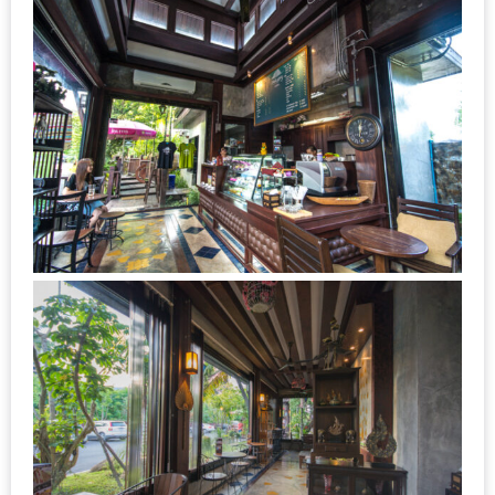
ใหญ่
ที่สุด
ใน
โลก
กับ
โรง
แรม
ฮอ
ลิ
เดย์
อินน์
เชียงใหม่
PANDA
TIME
: