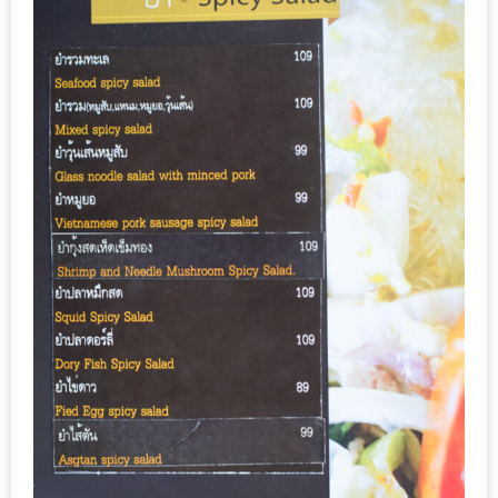
แห่ง
ชาติ
2557
ร้าน
หมู
กระทะ
ทั่ว
เชียงใหม่
TOP30
ราคา
ไม่
เกิน
200
บาท
รีวิว