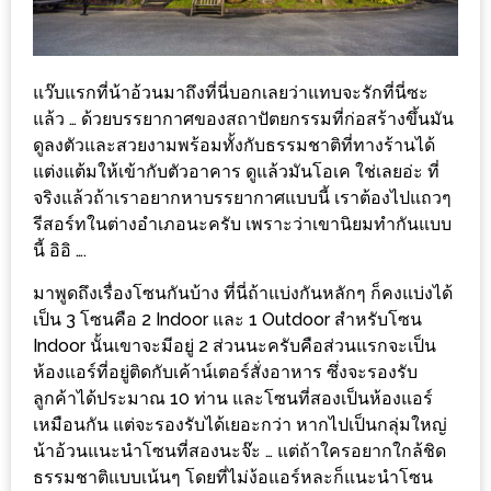
–
ช็อป
ฟิน
กิน
แว๊บแรกที่น้าอ้วนมาถึงที่นี่บอกเลยว่าแทบจะรักที่นี่ซะ
แล้ว … ด้วยบรรยากาศของสถาปัตยกรรมที่ก่อสร้างขึ้นมัน
เพลิน
ดูลงตัวและสวยงามพร้อมทั้งกับธรรมชาติที่ทางร้านได้
แต่งแต้มให้เข้ากับตัวอาคาร ดูแล้วมันโอเค ใช่เลยอ่ะ ที่
HFG
จริงแล้วถ้าเราอยากหาบรรยากาศแบบนี้ เราต้องไปแถวๆ
E-
รีสอร์ทในต่างอำเภอนะครับ เพราะว่าเขานิยมทำกันแบบ
NEWS
นี้ อิอิ ….
GAME
มาพูดถึงเรื่องโซนกันบ้าง ที่นี่ถ้าแบ่งกันหลักๆ ก็คงแบ่งได้
(SABAI
เป็น 3 โซนคือ 2 Indoor และ 1 Outdoor สำหรับโซน
SEAFOOD)
Indoor นั้นเขาจะมีอยู่ 2 ส่วนนะครับคือส่วนแรกจะเป็น
ห้องแอร์ที่อยู่ติดกับเค้าน์เตอร์สั่งอาหาร ซึ่งจะรองรับ
HOMEPRO
ลูกค้าได้ประมาณ 10 ท่าน และโซนที่สองเป็นห้องแอร์
FAIR
เหมือนกัน แต่จะรองรับได้เยอะกว่า หากไปเป็นกลุ่มใหญ่
2017
น้าอ้วนแนะนำโซนที่สองนะจ๊ะ … แต่ถ้าใครอยากใกล้ชิด
เชียงใหม่
ธรรมชาติแบบเน้นๆ โดยที่ไม่ง้อแอร์หละก็แนะนำโซน