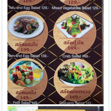
กับ
แผนที่
ร้าน
หมู
กระทะ
ทั่ว
เชียงใหม่
งบ
ไม่
บาน
ปลาย
อิ่ม
ชิ
ลล์
ไม่
เกิน