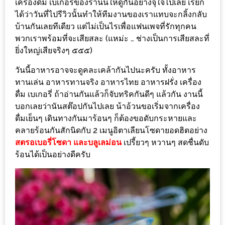
เครื่องดื่ม เบเกอรี่ของร้านนี้ให้ดูกันอย่างจุใจไปเลย เรียก
เด็ด
ได้ว่าวันที่ไปรีวิวนั้นทำให้ทีมงานของเราแทบจะกลิ้งกลับ
สำหรับ
บ้านกันเลยทีเดียว แต่ไม่เป็นไรเพื่อแฟนเพจที่รักทุกคน
คุณ
พวกเราพร้อมที่จะเสียสละ (แหม่ะ … ช่างเป็นการเสียสละที่
ยิ่งใหญ่เสียจริงๆ ๕๕๕)
แม่
ที่รัก
วันนี้อาหารอาจจะดูคละเคล้ากันไปนะครับ ทั้งอาหาร
2560
ทานเล่น อาหารทานจริง อาหารไทย อาหารฝรั่ง เครื่อง
ดื่ม เบเกอรี่ ถ้าอ่านกันแล้วก็จับทริคกันดีๆ แล้วกัน งานนี้
สบาย
บอกเลยว่านันสต๊อปกันไปเลย น้าอ้วนขอเริ่มจากเครื่อง
ดื่มเย็นๆ เดินทางกันมาร้อนๆ ก็ต้องขอดับกระหายและ
ใจ๋…
คลายร้อนกันสักนิดกับ 2 เมนูอิตาเลียนโซดายอดฮิตอย่าง
สไตล์
สตรอเบอรี่โซดา และบลูเลม่อน
เปรี้ยวๆ หวานๆ สดชื่นดับ
นิมมาน
ร้อนได้เป็นอย่างดีครับ
(ดี
คอน
โด
นิม)
เชียงใหม่