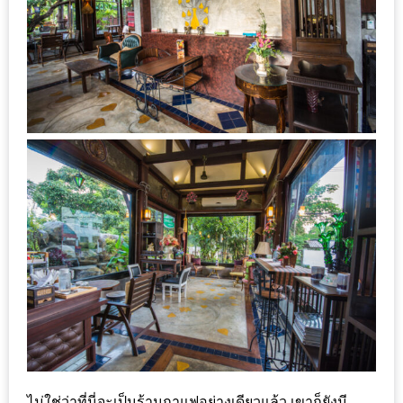
ชม
มาก
ที่สุด
ประจำ
ปี
2557
กิจกรรม
ชิง
รางวัล
กับ
สมาชิก
ENEWS
น้า
อ้วน
ชวน
ไม่ใช่ว่าที่นี่จะเป็นร้านกาแฟอย่างเดียวแล้ว เขาก็ยังมี