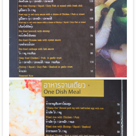
นโยบาย
ความ
เป็น
ส่วน
ตัว
ประกาศ
ผล
ผู้
โชค
ดี
กับ
น้า
อ้วน
ครั้ง
ที่