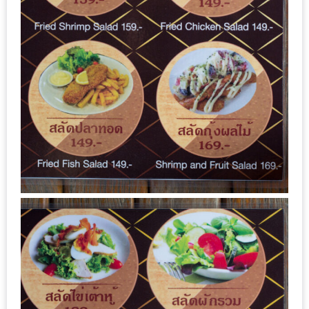
มา
พบ
สินค้า
เรื่อง
บ้าน
คุ้ม
ครบ
จบ
ที่
เดียว
HOMEPRO
FAIR
2017
เชียงใหม่
จัด
เต็ม