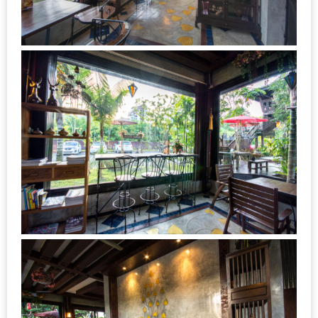
ทำไม
เรา
ไม่
ทำ
อาหาร
ทาน
เอง?
SHOP
TOP
10
รีวิว
ร้าน
อาหาร
ที่
เข้า