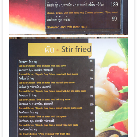
น้า
อ้วน
ติดต่อ
น้า
อ้วน
น้า
อ้วน
ชวน
คุย
นโยบาย
ความ
เป็น
ส่วน
ตัว