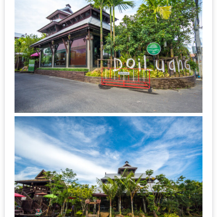
DISH
EVENT
ที่
ต้อง
ห้าม
พลาด
สำหรับ
ฤดู
หนาว
นี้
กับ
PING
FAI
FESTIVAL
2