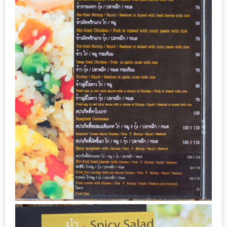
1
พา
เพื่อน
มา
ม่วน
กั๋น
บน
INSTAGRAM
รวม
โปร
โม
ชั่
นวัน
แม่