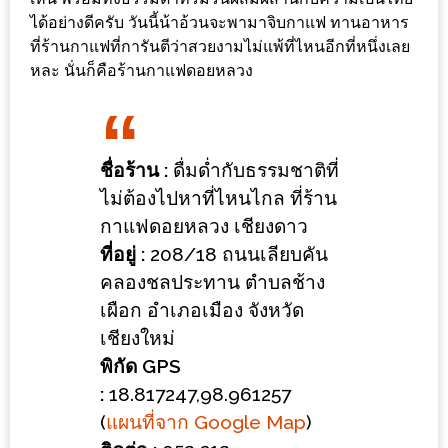
ร้าน
ได้อย่างดีครับ วันนี้น้าอ้วนจะพามาจิบกาแฟ ทานอาหาร
รวย
ที่ร้านกาแฟที่การันตีว่าสวยงามไม่แพ้ที่ไหนอีกที่หนึ่งเลย
เสน่ห์
หละ นั่นก็คือร้านกาแฟดอยหลวง
ของ
เชียงใหม่
ที่
ชื่อร้าน
:
ดื่มด่ำกับธรรมชาติที่
ต้อง
ไม่ต้องไปหาที่ไหนไกล ที่ร้าน
ไป
กาแฟดอยหลวง เชียงดาว
ลอง
ที่อยู่
:
208/18
ถนนเลียบคัน
16
คลองชลประทาน ตำบลช้าง
ร้าน
เผือก
อำเภอเมือง
จังหวัด
อร่อย
เชียงใหม่
ที่
พิกัด
GPS
ต้อง
:
18.817247,98.961257
มา
(
แผนที่จาก
Google Map
)