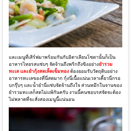
PINGFAI
FESTIVAL
3
อาหาร
ญี่ปุ่น
ระดับ
พรีเมียม
และเมนูที่เสิร์ฟมาพร้อมกันกับอิตาเลียนโซดานั้นก็เป็น
พร้อม
อาหารไทยรสแซ่บๆ จัดจ้านถึงพริกถึงขิงอย่าง
ยำรวม
ทะเล และยำกุ้งสดเห็ดเข็มทอง
ต้องยอมรับวัตถุดิบอย่าง
สุ
อาหารทะเลของที่นี่สดมาก กุ้งนี่เนื้อแน่นเวลาเคี้ยวนี่กรอ
กี้
บกรุ๊บๆ และน้ำยำนี่แซ่บจัดจ้านถึงใจ ส่วนหมึกในจานของ
เนื้อ
ยำรวมทะเลก็สดไม่แพ้กันครับ งานนี้คนชอบรสจัดจะต้อง
หมู
ไม่พลาดที่จะสั่งสองเมนูนี้แน่นอน
ดำ
คู
โร
บูต