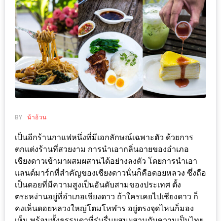
ช้อป
ชิ
ลล์
ชิม
ที่
HIMMA
MARKET
FESTIVAL
BY
น้าอ้วน
10
เป็นอีกร้านกาแฟหนึ่งที่มีเอกลักษณ์เฉพาะตัว ด้วยการ
ร้าน
ตกแต่งร้านที่สวยงาม การนำเอากลิ่นอายของอำเภอ
พ่อ
เชียงดาวเข้ามาผสมผสานได้อย่างลงตัว โดยการนำเอา
ค้า
แลนด์มาร์กที่สำคัญของเชียงดาวนั่นก็คือดอยหลวง ซึ่งถือ
แซ่บ
เป็นดอยที่มีความสูงเป็นอันดับสามของประเทศ ตั้ง
ตระหง่านอยู่ที่อำเภอเชียงดาว ถ้าใครเคยไปเชียงดาว ก็
แม่ค้า
คงเห็นดอยหลวงใหญ่โตมโหฬาร อยู่ตรงจุดไหนก็มอง
สวย
เห็น พร้อมทั้งธรรมดาที่ร่มรื่นผสมผสานกับความเป็นไทย