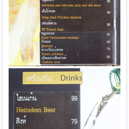
รับ
ประทาน
บุฟเฟ่ต์
ฟรี
ที่
LE
CRYSTAL
เชียงใหม่
ฟรี
2
ท่าน
ลุ้น
รับ
GIFT
VOUCHER