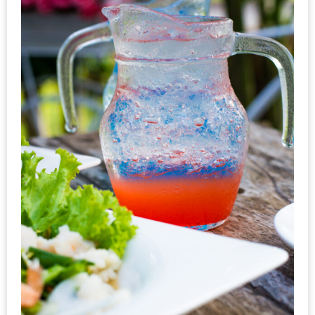
ส่วนลด
พิเศษ
ร้าน
อาหาร
ใน
เชียงใหม่
หนาว
นัก
ใช่
ไหม?
แวะ
ไป
ผิง
ไฟ