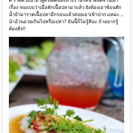
ดี ราดด้วยน้ำยำสูตรเด็ดของทางร้านรสชาติจัดจ้านเอา
อั้น
เรื่อง จนแบบว่าเมื่อตักเนื้อปลามาแล้ว ยังต้องเอาช้อนตัก
กิน
น้ำยำมาราดเนื้อปลาอีกรอบแล้วค่อยเอาเข้าปาก แหม่ะ ….
ไม่
น้าอ้วนอวยเกินไปหรือเปล่า? อันนี้ก็ไม่รู้สินะ ถ้าอยากรู้
ยั้ง
ต้องสั่ง!!
หมู
กระทะ
&
ทะเล
เผา
เชียงใหม่
งบ
ไม่
บาน
ปลาย
ไม่
เกิน