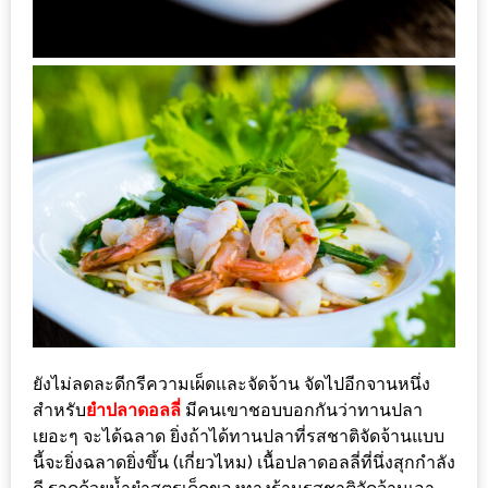
งด้วย
HUAWEI
G7
PLUS
สมา
ร์ท
โฟน
ที่
เอาใจ
ขา
กิน
โดย
เฉพาะ
ยังไม่ลดละดีกรีความเผ็ดและจัดจ้าน จัดไปอีกจานหนึ่ง
สำหรับ
ยำปลาดอลลี่
มีคนเขาชอบบอกกันว่าทานปลา
อิ่ม
เยอะๆ จะได้ฉลาด ยิ่งถ้าได้ทานปลาที่รสชาติจัดจ้านแบบ
นี้จะยิ่งฉลาดยิ่งขึ้น (เกี่ยวไหม) เนื้อปลาดอลลี่ที่นึ่งสุกกำลัง
ไม่