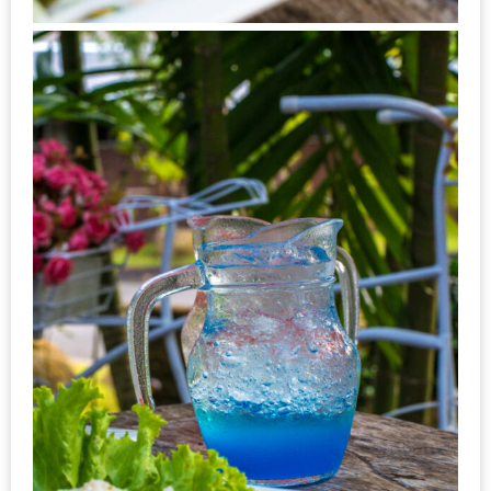
อุ่นๆ
ปิ้ง
มาร์ช
เมล
โล่
พร้อม
ชิม
และ
ช้อป
ที่
เดียว
ครบ
ที่
งาน
LEO
PRESENTS