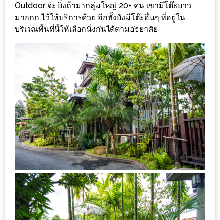
Outdoor จ่ะ ยิ่งถ้ามากลุ่มใหญ่ 20+ คน เขามีโต๊ะยาว
งาน
มากกก ไว้ให้บริการด้วย อีกทั้งยังมีโต๊ะอื่นๆ ที่อยู่ใน
เดียว
บริเวณพื้นที่นี้ให้เลือกนั่งกันได้ตามอัธยาศัย
ทั้ง
ช้อป
กิน
เที่ยว
พร้อม
โปร
โม
ชั่น
สำหรับ
คน
รัก
บ้าน
มากมาย