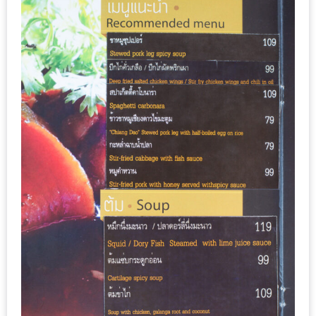
200
บาท
ชี้
เบาะแส
ความ
อร่อย
ตาม
รอย
น้า
อ้วน
ชวน
หิว
ติดต่อ