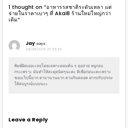
ะ
1 thought on “
อาหารรสชาติระดับเหลา แต่
จ่ายในราคาเบาๆ ที่ Akai8 ร้านใหม่ใหญ่กว่า
สุด
เดิม
”
เด็ด
ที่
AIKO
Jay
says:
(THE
26/08/2015 AT 06:59
UP,
RAMA
พิมพ์ผิดเยอะเลยโดยเฉพาะตอนต้น ๆ ลุยสวย หมูกอบ
3)
กระเพราะ มันทำให้สะดุดนิดๆนะคะ ติเพื่อก่อนะคะเพราะ
ชอบเว็บนี้มาก ตามานานมาก ตามกินตลอด ฝากปรับปรถง
อาหาร
ให้สมบูรณ์แบบนะะ
โดน
ใจ
ภาพ
ใส
Leave a Reply
ปิ๊