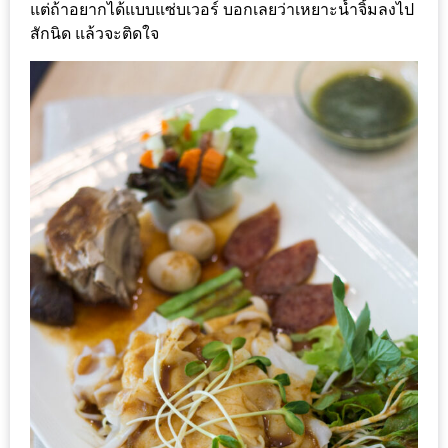
ทำไม
แต่ถ้าอยากได้แบบแซ่บเวอร์ บอกเลยว่าเหยาะน้ำจิ้มลงไป
สักนิด แล้วจะติดใจ
เรา
ไม่
ทำ
อาหาร
ทาน
เอง?
SHOP
TOP
10
รีวิว
ร้าน
อาหาร
ที่
เข้า