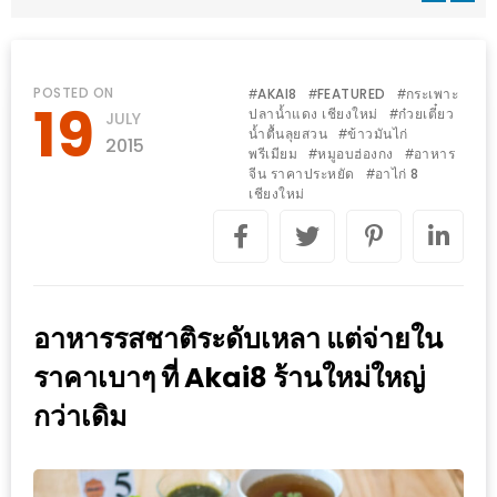
WONGNAI.COM
#มา
เดิน
นโยบาย
POSTED ON
AKAI8
FEATURED
กระเพาะ
#
#
#
19
เล่น
ปลาน้ำแดง เชียงใหม่
ก๋วยเตี๋ยว
#
JULY
ความ
น้ำตื้นลุยสวน
ข้าวมันไก่
#
กัน
2015
เป็น
พรีเมียม
หมูอบฮ่องกง
อาหาร
#
#
มั้ย
จีน ราคาประหยัด
อาไก่ 8
#
ส่วน
เชียงใหม่
ใน
ตัว
ฐานะ
อะไร
ก็ได้
…
อาหารรสชาติระดับเหลา แต่จ่ายใน
งาน
ราคาเบาๆ ที่ Akai8 ร้านใหม่ใหญ่
เดียว
กว่าเดิม
ที่
ครบ
ครั้ง