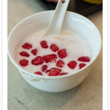
รับ
ประทาน
อาหาร
มูลค่า
1,000
บาท
ฟรี
3
รางวัล
วัน
แม่
สุด
พิเศษ
โปร
โม
ชั่น