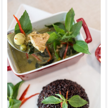
ดี
กับ
วงใน
แจก
ฟรี
LINE
GIFTCODE!
ลายแทง
ความ
อร่อย
ทั่ว
เชียงใหม่
ลุ้น
บัตร