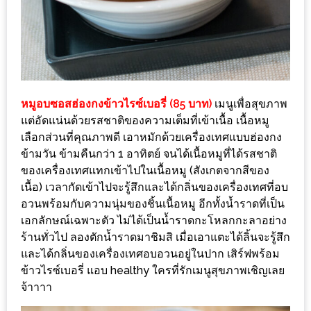
200
บาท
ชี้
เบาะแส
หมูอบซอสฮ่องกงข้าวไรซ์เบอรี่ (85 บาท)
เมนูเพื่อสุขภาพ
ความ
แต่อัดแน่นด้วยรสชาติของความเต็มที่เข้าเนื้อ เนื้อหมู
อร่อย
เลือกส่วนที่คุณภาพดี เอาหมักด้วยเครื่องเทศแบบฮ่องกง
ข้ามวัน ข้ามคืนกว่า 1 อาทิตย์ จนได้เนื้อหมูที่ได้รสชาติ
ตาม
ของเครื่องเทศแทกเข้าไปในเนื้อหมู (สังเกตจากสีของ
รอย
เนื้อ) เวลากัดเข้าไปจะรู้สึกและได้กลิ่นของเครื่องเทศที่อบ
น้า
อวนพร้อมกับความนุ่มของชิ้นเนื้อหมู อีกทั้งน้ำราดที่เป็น
อ้วน
เอกลักษณ์เฉพาะตัว ไม่ได้เป็นน้ำราดกะโหลกกะลาอย่าง
ร้านทั่วไป ลองตักน้ำราดมาชิมสิ เมื่อเอาแตะได้ลิ้นจะรู้สึก
ชวน
และได้กลิ่นของเครื่องเทศอบอวนอยู่ในปาก เสิร์ฟพร้อม
หิว
ข้าวไรซ์เบอรี่ แอบ healthy ใครที่รักเมนูสุขภาพเชิญเลย
จ้าาาา
ติดต่อ