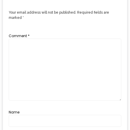
งด้วย
HUAWEI
Your email address will not be published.
Required fields are
marked
*
G7
PLUS
Comment
*
สมา
ร์ท
โฟน
ที่
เอาใจ
ขา
กิน
โดย
เฉพาะ
Name
อิ่ม
ไม่