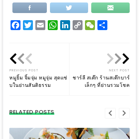
อุ่นๆ
ปิ้ง
มาร์ช
Facebook
Twitter
Email
WhatsApp
LinkedIn
Copy
WeChat
Share
เมล
Link
โล่
พร้อม
ชิม
และ
ช้อป
PREVIOUS POST
NEXT POST
หมูยิ้ม จิ้มจุ่ม หมูจุ่ม สุดแซ่
ชาร์ลี สเต๊ก ร้านสเต๊กบาร์
ที่
บในย่านสันติธรรม
เล็กๆ ที่ย่านรวมโชค
เดียว
ครบ
ที่
RELATED POSTS
งาน
LEO
PRESENTS