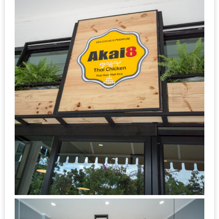
DISH
EVENT
ที่
ต้อง
ห้าม
พลาด
สำหรับ
ฤดู
หนาว
นี้
กับ
PING
FAI
FESTIVAL
2