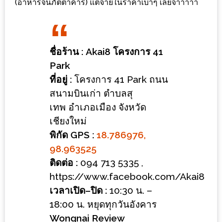
(อาหารจีนภัตตาคาร) แต่จ่ายในราคาเบาๆ เลยจ้าาาาา
ร้าน
รวย
เสน่ห์
ของ
ชื่อร้าน
: Akai8 โครงการ 41
เชียงใหม่
Park
ที่
ที่อยู่
:
โครงการ 41 Park ถนน
ต้อง
สนามบินเก่า ตำบลสุ
ไป
เทพ อำเภอเมือง จังหวัด
ลอง
เชียงใหม่
พิกัด
GPS :
18.786976,
16
98.963525
ร้าน
ติดต่อ
:
094 713 5335 ,
อร่อย
https://www.facebook.com/Akai8
ที่
เวลาเปิด
–
ปิด
:
10:30 น. –
ต้อง
18:00 น. ​หยุดทุกวันอังคาร
มา
Wongnai Review