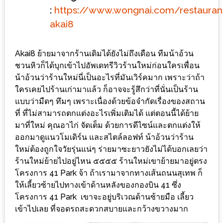
ลอง
:
https://www.wongnai.com/restaura
ถนน
akai8
คน
เดิน
Akai8 ย้ายมาจากร้านเดิมได้ยังไม่ถึงเดือน ทีมน้าอ้วน
วัน
ชวนหิวก็ได้บุกเข้าไปอัพเดทรีวิวร้านใหม่ก่อนใครเพื่อน
อาทิตย์
น้าอ้วนว่าร้านใหม่นี่เป็นอะไรที่มันเวิร์คมาก เพราะว่าถ้า
ท่าแพ
ใครเคยไปร้านเก่ามาแล้ว ก็อาจจะรู้สึกว่าที่นั่นเป็นร้าน
เชียงใหม่
แบบว่ามืดๆ ทึมๆ เพราะเนื่องด้วยข้อจำกัดเรื่องของสถาน
ที่ ที่ไม่สามารถตกแต่งอะไรเพิ่มเติมได้ แต่ตอนนี้ได้ย้าย
CART
มาที่ใหม่ คุณอาไก่ จัดเต็ม ด้วยการดีไซน์และตกแต่งให้
ออกมาดูแนวโมเดิร์น และสไตล์ลอฟท์ น้าอ้วนว่าร้าน
CHECKOUT
ใหม่ต้องถูกใจวัยรุ่นแน่ๆ ร่ายมาซะยาวยังไม่ได้บอกเลยว่า
ร้านใหม่ย้ายไปอยู่ไหน ๕๕๕๕ ร้านใหม่เขาย้ายมาอยู่ตรง
DRAFT
โครงการ 41 Park จ้า ถ้าเรามาจากทางเส้นถนนสุเทพ ก็
–
ให้เลี้ยวซ้ายไปทางเข้าด้านหลังของกองบิน 41 ซึ่ง
โครงการ 41 Park เขาจะอยู่บริเวณด้านซ้ายมือ เลี้ยว
บาร์บีคิว
เข้าไปเลย ที่จอดรถสะดวกสบายและกว้างขวางมาก
สาว