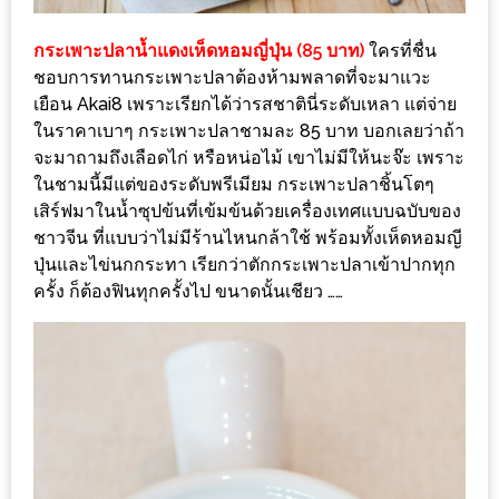
หิว
กระเพาะปลาน้ำแดงเห็ดหอมญี่ปุ่น (85 บาท)
ใครที่ชื่น
ข้าว
ชอบการทานกระเพาะปลาต้องห้ามพลาดที่จะมาแวะ
อะไร
เยือน Akai8 เพราะเรียกได้ว่ารสชาตินี่ระดับเหลา แต่จ่าย
ในราคาเบาๆ กระเพาะปลาชามละ 85 บาท บอกเลยว่าถ้า
เอ่ย
จะมาถามถึงเลือดไก่ หรือหน่อไม้ เขาไม่มีให้นะจ๊ะ เพราะ
อร่อย
ในชามนี้มีแต่ของระดับพรีเมียม กระเพาะปลาชิ้นโตๆ
ที่สุด?
เสิร์ฟมาในน้ำซุปข้นที่เข้มข้นด้วยเครื่องเทศแบบฉบับของ
ชาวจีน ที่แบบว่าไม่มีร้านไหนกล้าใช้ พร้อมทั้งเห็ดหอมญี
งาน
ปุ่นและไข่นกกระทา เรียกว่าตักกระเพาะปลาเข้าปากทุก
แฟร์
ครั้ง ก็ต้องฟินทุกครั้งไป ขนาดนั้นเชียว ……
เรื่อง
บ้าน
ที่
ทุก
คน
ต้อง