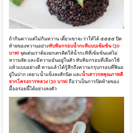
รับ
ประทาน
บุฟเฟ่ต์
ฟรี
ที่
ถ้ากินคาวแต่ไม่กินหวาน เดี๋ยวเขาจะว่าให้ได้ ๕๕๕๕ ปิด
LE
ท้ายของหวานอย่าง
ทับทิมกรอบน้ำกะทิแบบเข้มข้น (30
CRYSTAL
บาท)
จุดเด่นเราต้องยกเครดิตให้น้ำกะทิที่เข้มข้นแต่ไม่
หวานจัด และมีความมันอยู่ในตัว ทับทิมกรอบที่เลือกใช้
เชียงใหม่
แห้วแบบอย่างดี ทานแล้วได้รู้สึกถึงความกรุบกรอบที่ฟินอ
ฟรี
ยู่ในปาก เหยาะน้ำแข็งลงสักนิด และ
น้ำเสาวรสคุณภาพดี
2
จากโครงการหลวง (30 บาท)
ถือว่าเป็นการปิดท้ายของ
ท่าน
มื้ออร่อยนี้ได้อย่างลงตัว
ลุ้น
รับ
GIFT
VOUCHER