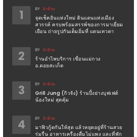
300
BY
น้าอ้วน
1
บาท
จุดเช็คอินแห่งใหม่ ดินแดนแห่งเมือง
สวรรค์ ครบพร้อมสรรพ์ของการมาเยี่ยม
เกี่ยว
เยือน ถ่ายรูปกันเต็มอิ่มที่ แดนเทวดา
กับ
เว็บ
BY
น้าอ้วน
2
น้า
ร้านอำไพบริการ เขื่อนแม่กวง
อ้วน
อ.ดอยสะเก็ด
ชวน
หิว
BY
น้าอ้วน
3
เจ้าของ
Grill Jung (กิวจัง) ร้านปิ้งย่างบุฟเฟต์
น้องใหม่ สุดคุ้ม
ร้าน
แนะนำ
ร้าน
BY
น้าอ้วน
4
มาฟิวกู้ดกันให้สุด แล้วหยุดอยู่ที่ร้านสวย
เพื่อน
ร่มรื่น อาหารเครื่องดื่มไม่แพง และที่พัก