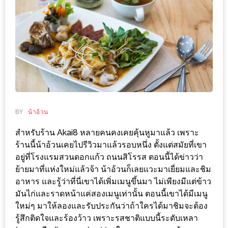
ช้อป
ชิ
ลล์
ชิม
ที่
HIMMA
MARKET
FESTIVAL
BY
น้าอ้วน
10
สำหรับร้าน Akai8 หลายคนคงเคยคุ้นหูมาแล้ว เพราะ
ร้านนี้น้าอ้วนเคยไปรีวิวมาแล้วรอบหนึ่ง ตั้งแต่สมัยที่เขา
ร้าน
อยู่ที่โรงแรมสวนดอกแก้ว ถนนสิโรรส ตอนนี้ได้ข่าวว่า
พ่อ
ย้ายมาที่แห่งใหม่แล้วจ้า น้าอ้วนก็เลยแวะมาเยี่ยมและชิม
ค้า
อาหาร และรู้ว่าที่นี่เขาได้เพิ่มเมนูขึ้นมา ไม่เพียงมีแต่ข้าว
แซ่บ
มันไก่และราดหน้าแค่สองเมนูเท่านั้น ตอนนี้เขาได้มีเมนู
แม่ค้า
ใหม่ๆ มาให้ลองและรับประกันว่าถ้าใครได้มาชิมจะต้อง
สวย
รู้สึกติดใจและร้องว้าว เพราะรสชาติแบบนี้ระดับเหลา