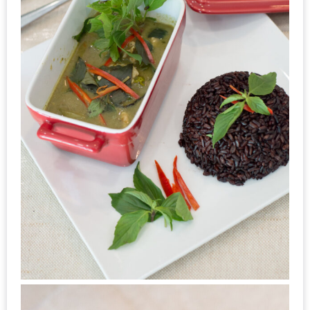
แห่ง
ชาติ
2557
ร้าน
หมู
กระทะ
ทั่ว
เชียงใหม่
TOP30
ราคา
ไม่
เกิน
200
บาท
รีวิว