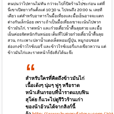
MAPS
คนบ่นว่าไปทานไม่ทัน กว่าจะไปก็ปิดร้านไปซะก่อน แต่ที่
นี่เขาเปิดยาวกันตั้งแต่ 10:30 น. ไปจนถึง 20:00 น. เลยที
MY
เดียว แต่สำหรับอาหารในมื้อเที่ยงและมื้อเย็นอาจจะแตก
ACCOUNT
ต่างกันเล็กน้อย เพราะถ้าเป็นมื้อเที่ยงเขาจะเน้นไปพวก
ข้าวมันไก่, ราดหน้า และก๋วยเตี๋ยวน้ำตื้นลุยสวย และมื้อ
NEW
เย็นค่อยจัดหนักกันหน่อย เต็มที่ไปด้วยก๋วยเตี๋ยวน้ำตื้นลุย
สวน, กระเพาะปลาน้ำแดงเห็ดหอมญี่ปุ่น, หมูกอบซอส
FACEBOOK
ฮ่องกงข้าวไรซ์เบอรี่ และข้าวไรซ์เบอรี่แกงเขียวหวาน แต่
TIMELINE
ข้าวมันไก่และราดหน้าก็ยังสั่งได้นะจ๊ะ
POLICY
OKTOBERFEST
ครั้ง
สำหรับใครที่คิดถึงข้าวมันไก่
ที่
เนื้อเด้งๆ นุ่มๆ ฟูๆ หรือราด
2
หน้าเส้นกรอบที่น้ำราดแบบฟิน
เทศกาล
สุโค่ย ก็แวะไปดูรีวิวร้านเก่า
เบียร์
ของน้าอ้วนได้จากลิงก์นี้
ที่
จ้า
http://www.hungryfatguy.com/201