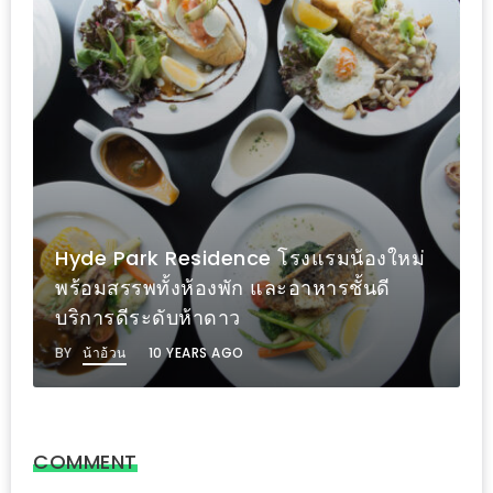
PINGFAI
FESTIVAL
3
อาหาร
ญี่ปุ่น
ระดับ
พรีเมียม
พร้อม
Hyde Park Residence โรงแรมน้องใหม่
สุ
พร้อมสรรพทั้งห้องพัก และอาหารชั้นดี
กี้
บริการดีระดับห้าดาว
เนื้อ
BY
น้าอ้วน
10 YEARS AGO
หมู
ดำ
คู
โร
COMMENT
บูต