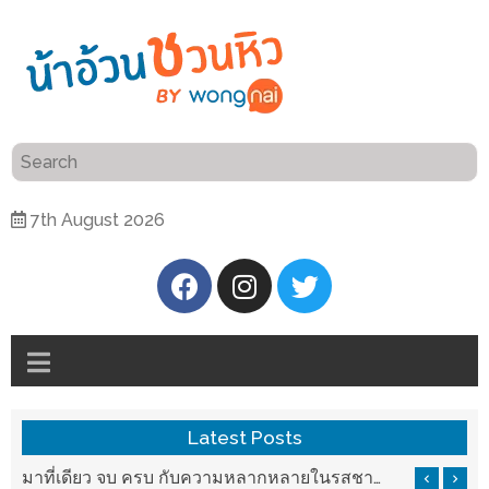
ร้าน
“เป็น
อาหาร
แสน”
แนะนำ
[PR]
7th August 2026
อิ่ม
เลือก
ร้าน
รับ
อาหาร
โชค
ที่
ที่
ต้องการ
โรงแรม
ศิริ
ติดต่อ
ปัน
Latest Posts
น้า
นาฯ
อ้วน
รสชาติที่ Chez Nous สันกำแพง
มาที่เดียว จบ ครบ กับความหลากหลายในรสชาติที่นำมาจากทั่วเมืองจีนที่ HAN The Chinese Cuisine
เชียงใหม่