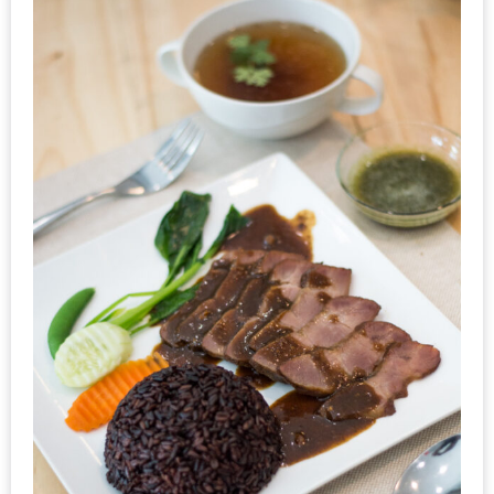
น้า
อ้วน
ติดต่อ
น้า
อ้วน
น้า
อ้วน
ชวน
คุย
นโยบาย
ความ
เป็น
ส่วน
ตัว