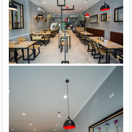
–
ช็อป
ฟิน
กิน
เพลิน
HFG
E-
NEWS
GAME
(SABAI
SEAFOOD)
HOMEPRO
FAIR
2017
เชียงใหม่