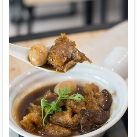
กับ
แผนที่
ร้าน
หมู
กระทะ
ทั่ว
เชียงใหม่
งบ
ไม่
บาน
ปลาย
อิ่ม
ชิ
ลล์
ไม่
เกิน