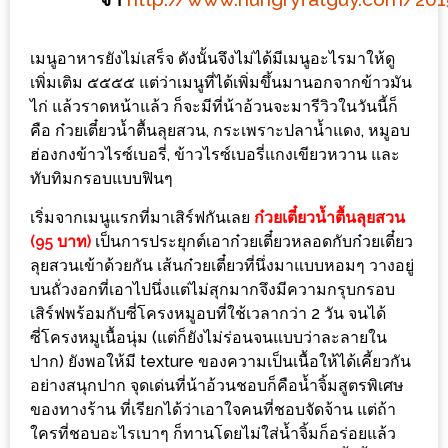
ใหญ่
ที่สุด
เมนูอาหารยังไม่เสร็จ ดังนั้นจึงไม่ได้มีเมนูอะไรมาให้ดู
ใน
เพิ่มเติม ๕๕๕๕ แต่ว่าเมนูที่ได้เพิ่มขึ้นมานอกจากข้าวมัน
โลก
ไก่ แล้วราดหน้าแล้ว ก็จะมีที่น้าอ้วนจะมารีวิวในวันนี้ก็
กับ
คือ ก๋วยเตี๋ยวน้ำตื้นลุยสวน, กระเพราะปลาน้ำแดง, หมูอบ
โรง
ฮ่องกงข้าวไรซ์เบอรี่, ข้าวไรซ์เบอรี่แกงเขียวหวาน และ
ทับทิมกรอบแบบฟินๆ
แรม
ฮอ
เริ่มจากเมนูแรกที่มาเสิร์ฟกันเลย
ก๋วยเตี๋ยวน้ำตื้นลุยสวน
ลิ
(95 บาท)
เป็นการประยุกต์เอาก๋วยเตี๋ยวหลอดกับก๋วยเตี๋ยว
ลุยสวนเข้าด้วยกัน เส้นก๋วยเตี๋ยวที่นึ่งมาแบบหอมๆ วางอยู่
เดย์
บนถั่วงอกที่เอาไปนึ่งแต่ไม่สุกมากจึงมีความกรุบกรอบ
อินน์
เสิร์ฟพร้อมกับซี่โครงหมูอบที่ใช้เวลากว่า 2 วัน จนได้
เชียงใหม่
ซี่โครงหมูเนื้อนุ่ม (แต่ก็ยังไม่ร่อนจนแบบว่าละลายใน
ปาก) ยังพอให้มี texture ของความเป็นเนื้อให้ได้เคี้ยวกัน
PANDA
อย่างสนุกปาก จุดเด่นที่น้าอ้วนชอบก็คือน้ำจิ้มสูตรพิเศษ
TIME
ของทางร้าน ที่เรียกได้ว่าเอาใจคนที่ชอบจัดจ้าน แต่ถ้า
:
ใครที่ชอบอะไรเบาๆ ก็ทานโดยไม่ใส่น้ำจิ้มก็อร่อยแล้ว