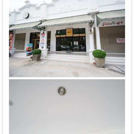
เหนือ
กับ
สลัด
หนุ่ม
บ้านนา
เมนู
เด็ด
จาก
ANNA
FARM
ที่
เอาชนะ
ใจ
กรรมการ
จาก
THE