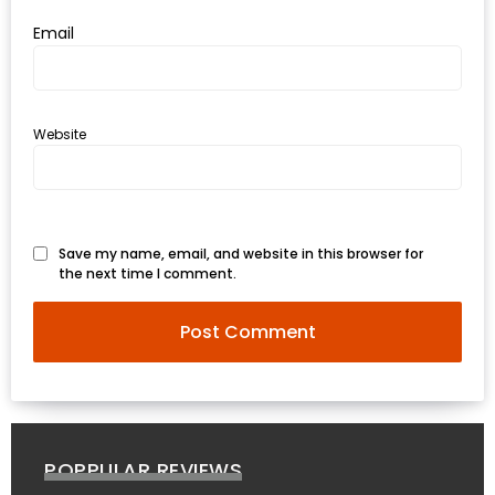
อั้น
Email
กิน
ไม่
ยั้ง
หมู
Website
กระทะ
&
ทะเล
Save my name, email, and website in this browser for
เผา
the next time I comment.
เชียงใหม่
งบ
ไม่
บาน
ปลาย
ไม่
POPPULAR REVIEWS
เกิน