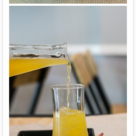
เด็ด
สำหรับ
คุณ
แม่
ที่รัก
2560
สบาย
ใจ๋…
สไตล์
นิมมาน
(ดี
คอน
โด
นิม)
เชียงใหม่