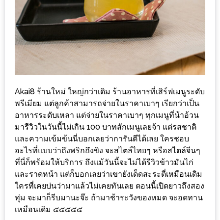
ส่วนลด
พิเศษ
ร้าน
อาหาร
ใน
เชียงใหม่
Akai8 ร้านใหม่ ใหญ่กว่าเดิม ร้านอาหารที่เสิร์ฟเมนูระดับ
พรีเมียม แต่ลูกค้าสามารถจ่ายในราคาเบาๆ เรียกว่าเป็น
หนาว
อาหารระดับเหลา แต่จ่ายในราคาเบาๆ ทุกเมนูที่น้าอ้วน
นัก
มารีวิวในวันนี้ไม่เกิน 100 บาทสักเมนูเลยจ้า แต่รสชาติ
ใช่
และความเข้มข้นนี่บอกเลยว่าการันตีได้เลย ใครชอบ
อะไรที่แบบว่าถึงพริกถึงขิง จะสไตล์ไทยๆ หรือสไตล์จีนๆ
ไหม?
ที่นี่ก็พร้อมให้บริการ ถึงแม้วันนี้จะไม่ได้รีวิวข้าวมันไก่
แวะ
และราดหน้า แต่ก็บอกเลยว่าเขายังเด็ดสะระตี่เหมือนเดิม
ไป
ใครที่เคยบ่นว่ามาแล้วไม่เคยทันเลย ตอนนี้เปิดยาวถึงสอง
ผิง
ทุ่ม จะมาก็รีบมานะจ๊ะ ถ้ามาช้าระวังของหมด จะอดทาน
ไฟ
เหมือนเดิม ๕๕๕๕๕