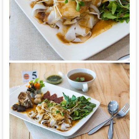
ชม
มาก
ที่สุด
ประจำ
ปี
2557
กิจกรรม
ชิง
รางวัล
กับ
สมาชิก
ENEWS
น้า
อ้วน
ชวน