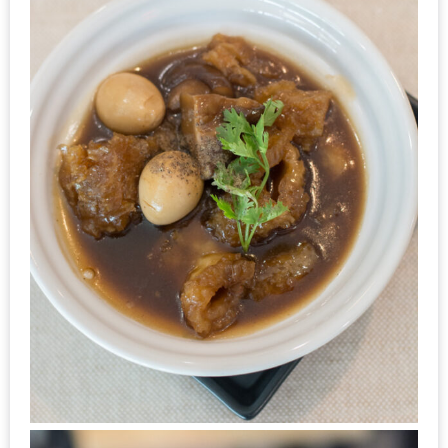
มา
พบ
สินค้า
เรื่อง
บ้าน
คุ้ม
ครบ
จบ
ที่
เดียว
HOMEPRO
FAIR
2017
เชียงใหม่
จัด
เต็ม