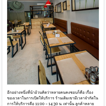
งาน
เดียว
ทั้ง
ช้อป
กิน
เที่ยว
พร้อม
โปร
โม
ชั่น
สำหรับ
คน
รัก
บ้าน
อีกอย่างหนึ่งที่น้าอ้วนคิดว่าหลายคนคงชอบก็คือ เรื่อง
มากมาย
ของเวลาในการเปิดให้บริการ ร้านเดิมเขามีเวลาจำกัดใน
การให้บริการคือ 11:00 – 14:30 น.​ เท่านั้น ลูกค้าหลาย