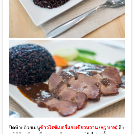
นโยบาย
ความ
เป็น
ส่วน
ตัว
ประกาศ
ผล
ผู้
โชค
ดี
กับ
น้า
อ้วน
ครั้ง
ปิดท้ายด้วยเมนู
ข้าวไรซ์เบอรี่แกงเขียวหวาน (85 บาท)
ถึง
ที่