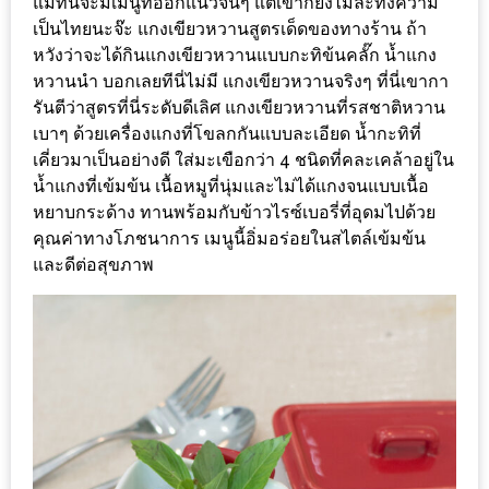
แม้ที่นี่จะมีเมนูที่ออกแนวจีนๆ แต่เขาก็ยังไม่ละทิ้งความ
1
เป็นไทยนะจ๊ะ แกงเขียวหวานสูตรเด็ดของทางร้าน ถ้า
หวังว่าจะได้กินแกงเขียวหวานแบบกะทิข้นคลั๊ก น้ำแกง
พา
หวานนำ บอกเลยทีนี่ไม่มี แกงเขียวหวานจริงๆ ที่นี่เขากา
เพื่อน
รันตีว่าสูตรที่นี่ระดับดีเลิศ แกงเขียวหวานที่รสชาติหวาน
เบาๆ ด้วยเครื่องแกงที่โขลกกันแบบละเอียด น้ำกะทิที่
มา
เคี่ยวมาเป็นอย่างดี ใส่มะเขือกว่า 4 ชนิดที่คละเคล้าอยู่ใน
ม่วน
น้ำแกงที่เข้มข้น เนื้อหมูที่นุ่มและไม่ได้แกงจนแบบเนื้อ
กั๋น
หยาบกระด้าง ทานพร้อมกับข้าวไรซ์เบอรี่ที่อุดมไปด้วย
บน
คุณค่าทางโภชนาการ เมนูนี้อิ่มอร่อยในสไตล์เข้มข้น
INSTAGRAM
และดีต่อสุขภาพ
รวม
โปร
โม
ชั่
นวัน
แม่