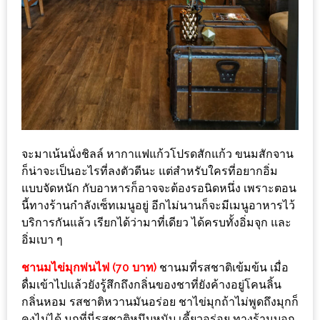
–
ช็อป
ฟิน
กิน
เพลิน
HFG
E-
จะมาเน้นนั่งชิลล์ หากาแฟแก้วโปรดสักแก้ว ขนมสักจาน
NEWS
ก็น่าจะเป็นอะไรที่ลงตัวดีนะ แต่สำหรับใครที่อยากอิ่ม
GAME
แบบจัดหนัก กับอาหารก็อาจจะต้องรอนิดหนึ่ง เพราะตอน
(SABAI
นี้ทางร้านกำลังเซ็ทเมนูอยู่ อีกไม่นานก็จะมีเมนูอาหารไว้
SEAFOOD)
บริการกันแล้ว เรียกได้ว่ามาที่เดียว ได้ครบทั้งอิ่มจุก และ
อิ่มเบา ๆ
HOMEPRO
ชานมไข่มุกพ่นไฟ (70 บาท)
ชานมที่รสชาติเข้มข้น เมื่อ
FAIR
ดื่มเข้าไปแล้วยังรู้สึกถึงกลิ่นของชาที่ยังค้างอยู่โคนลิ้น
2017
กลิ่นหอม รสชาติหวานมันอร่อย ชาไข่มุกถ้าไม่พูดถึงมุกก็
เชียงใหม่
คงไม่ได้ มุกที่นี่รสชาติหนึบหนับ เคี้ยวอร่อย ทางร้านบอก