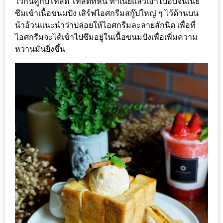
ไว้กินคู่กับโทสต์ โทสต์ที่หั่น ทาเนยแล้วเอาไปอบจนเนย
ซึมเข้าเนื้อขนมปัง เสิร์ฟไอศกรีมสกู๊ปใหญ่ ๆ ไว้ด้านบน
นโยบาย
น้าอ้วนแนะนำว่าปล่อยให้ไอศกรีมละลายสักนิด เพื่อที่
ความ
ไอศกรีมจะได้เข้าไปซึมอยู่ในเนื้อขนมปังเพื่อเพิ่มความ
เป็น
หวานมันยิ่งขึ้น
ส่วน
ตัว
ประกาศ
ผล
ผู้
โชค
ดี
กับ
น้า
อ้วน
ครั้ง
ที่