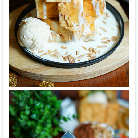
รับ
ประทาน
บุฟเฟ่ต์
ฟรี
ที่
LE
CRYSTAL
เชียงใหม่
ฟรี
2
ท่าน
ลุ้น
รับ
GIFT
VOUCHER