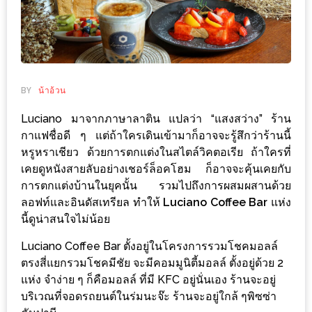
ช้อป
ชิ
ลล์
ชิม
ที่
BY
น้าอ้วน
HIMMA
Luciano มาจากภาษาลาติน แปลว่า “แสงสว่าง” ร้าน
MARKET
กาแฟชื่อดี ๆ แต่ถ้าใครเดินเข้ามาก็อาจจะรู้สึกว่าร้านนี้
FESTIVAL
หรูหราเชียว ด้วยการตกแต่งในสไตล์วิคตอเรีย ถ้าใครที่
เคยดูหนังสายลับอย่างเชอร์ล็อคโฮม ก็อาจจะคุ้นเคยกับ
10
การตกแต่งบ้านในยุคนั้น รวมไปถึงการผสมผสานด้วย
ร้าน
ลอฟท์และอินดัสเทรียล ทำให้
Luciano Coffee Bar
แห่ง
นี้ดูน่าสนใจไม่น้อย
พ่อ
ค้า
Luciano Coffee Bar ตั้งอยู่ในโครงการรวมโชคมอลล์
แซ่บ
ตรงสี่แยกรวมโชคมีชัย จะมีคอมมูนิตี้มอลล์ ตั้งอยู่ด้วย 2
แม่ค้า
แห่ง จำง่าย ๆ ก็คือมอลล์ ที่มี KFC อยู่นั่นเอง ร้านจะอยู่
บริเวณที่จอดรถยนต์ในร่มนะจ๊ะ ร้านจะอยู่ใกล้ ๆพิซซ่า
สวย