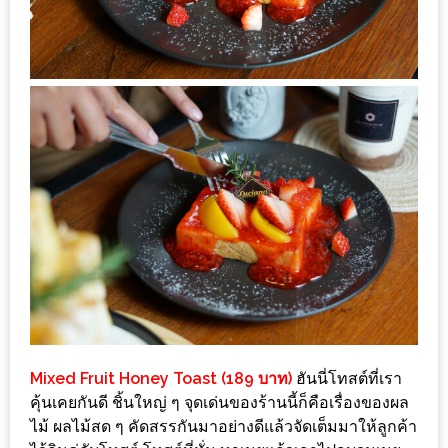
น้า
อ้วน
ติดต่อ
น้า
อ้วน
น้า
อ้วน
ชวน
คุย
นโยบาย
ความ
เป็น
Mixed Fruit Honey Toast (189 บาท)
ฮันนี่โทสต์ที่เรา
ส่วน
คุ้นเคยกันดี ชิ้นใหญ่ ๆ จุดเด่นของร้านนี้ก็คือเรื่องของผล
ไม้ ผลไม้สด ๆ คัดสรรกันมาอย่างดีแล้วจัดเต็มมาให้ลูกค้า
ตัว