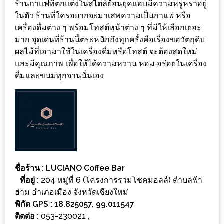
ร้านกาแฟที่ตกแต่งในสไตล์ย้อนยุคแอบมีความหรูหราอยู่
เด็ด
ในตัว ร้านที่ใครอยากจะมาเสพความเป็นกาแฟ หรือ
สำหรับ
เครื่องดื่มต่าง ๆ พร้อมโทสต์หน้าต่าง ๆ ที่มีให้เลือกเยอะ
คุณ
มาก จุดเด่นที่ร้านนี้ตระหนักถึงทุกครั้งคือเรื่องขอวัตถุดิบ
ผลไม้ที่เอามาใช้ในเครื่องดื่มหรือโทสต์ จะต้องสดใหม่
แม่
และมีคุณภาพ เพื่อให้ได้ความหวาน หอม อร่อยในเครื่อง
ที่รัก
ดื่มและขนมทุกจานนั่นเอง
2560
สบาย
ใจ๋…
สไตล์
นิมมาน
(ดี
ชื่อร้าน :
LUCIANO Coffee Bar
คอน
ที่อยู่ :
204 หมู่ที่ 6 (โครงการรวมโชคมอลล์) ตำบลฟ้า
โด
ฮ่าม อำเภอเมือง จังหวัดเชียงใหม่
นิม)
พิกัด GPS : 18.825057, 99.011547
ติดต่อ :
053-230021 ,
เชียงใหม่