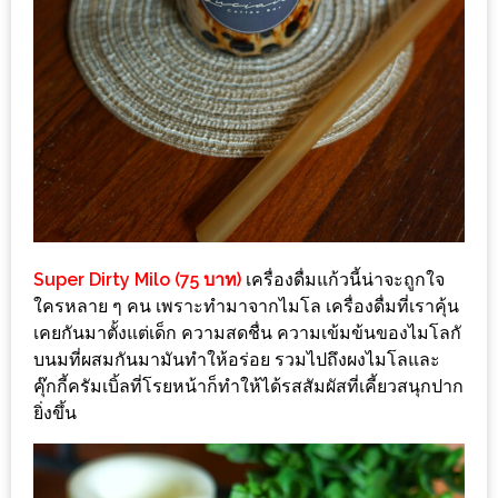
ทำไม
เรา
ไม่
ทำ
อาหาร
ทาน
เอง?
SHOP
Super Dirty Milo (75 บาท)
เครื่องดื่มแก้วนี้น่าจะถูกใจ
TOP
ใครหลาย ๆ คน เพราะทำมาจากไมโล เครื่องดื่มที่เราคุ้น
เคยกันมาตั้งแต่เด็ก ความสดชื่น ความเข้มข้นของไมโลกั
10
บนมที่ผสมกันมามันทำให้อร่อย รวมไปถึงผงไมโลและ
รีวิว
คุ๊กกี้ครัมเบิ้ลที่โรยหน้าก็ทำให้ได้รสสัมผัสที่เคี้ยวสนุกปาก
ร้าน
ยิ่งขึ้น
อาหาร
ที่
เข้า