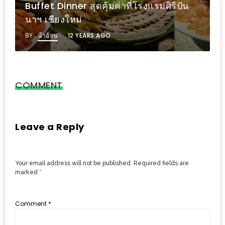
PINGFAI
คาว ใครหิวตอนเช้าแวะมาฝากท้องได้ที่
FESTIVAL
Chalee Cafe หางดง
3
BY
น้าอ้วน
4 YEARS AGO
อาหาร
ญี่ปุ่น
ระดับ
COMMENT
พรีเมียม
พร้อม
สุ
Leave a Reply
กี้
เนื้อ
Your email address will not be published.
Required fields are
หมู
marked
*
ดำ
คู
Comment
*
โร
บูต