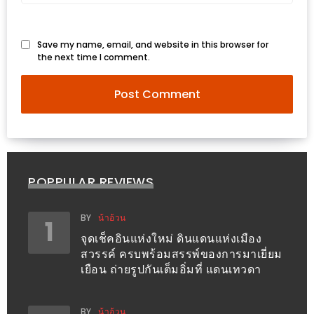
งด้วย
HUAWEI
Save my name, email, and website in this browser for
G7
the next time I comment.
PLUS
สมา
ร์ท
โฟน
ที่
เอาใจ
POPPULAR REVIEWS
ขา
กิน
BY
น้าอ้วน
1
โดย
จุดเช็คอินแห่งใหม่ ดินแดนแห่งเมือง
เฉพาะ
สวรรค์ ครบพร้อมสรรพ์ของการมาเยี่ยม
เยือน ถ่ายรูปกันเต็มอิ่มที่ แดนเทวดา
อิ่ม
ไม่
BY
น้าอ้วน