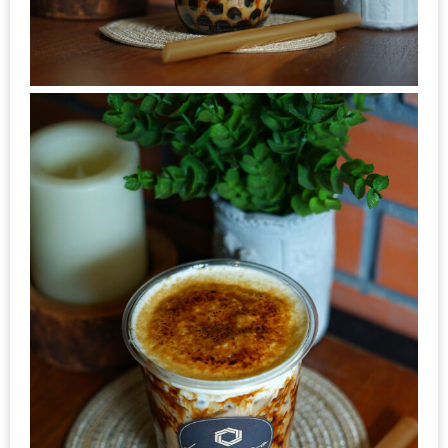
ใหญ่
ที่สุด
ใน
โลก
กับ
โรง
แรม
ฮอ
ลิ
เดย์
อินน์
เชียงใหม่
PANDA
TIME
: