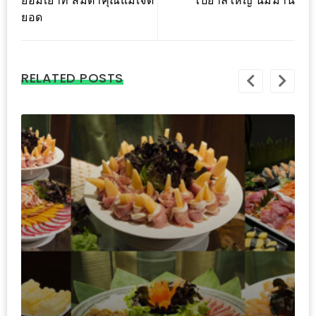
ย่อมเยาที่ ส้มตำคุณแม่เจ็ด
ไปยาลใหญ่ นิมมาน
อุ่นๆ
ยอด
ปิ้ง
มาร์ช
เมล
RELATED POSTS
โล่
พร้อม
ชิม
และ
ช้อป
ที่
เดียว
ครบ
ที่
งาน
LEO
PRESENTS
คาเฟ่สุดมุ้งมิ้ง หลากหลายเมนูทั้งหวานและ