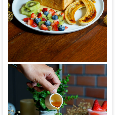
1
พา
เพื่อน
มา
ม่วน
กั๋น
บน
INSTAGRAM
รวม
โปร
โม
ชั่
นวัน
แม่