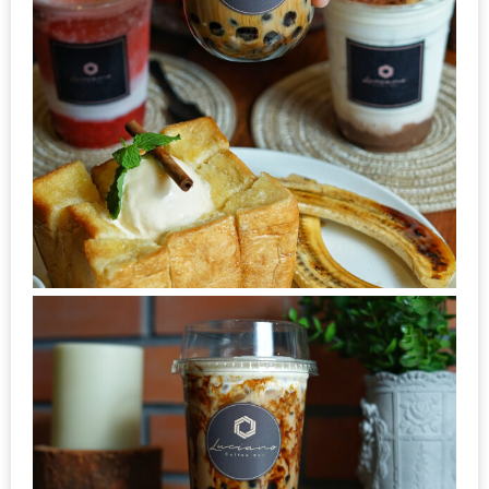
MAPS
MY
ACCOUNT
NEW
FACEBOOK
TIMELINE
POLICY
OKTOBERFEST
ครั้ง
ที่
2
เทศกาล
เบียร์
ที่