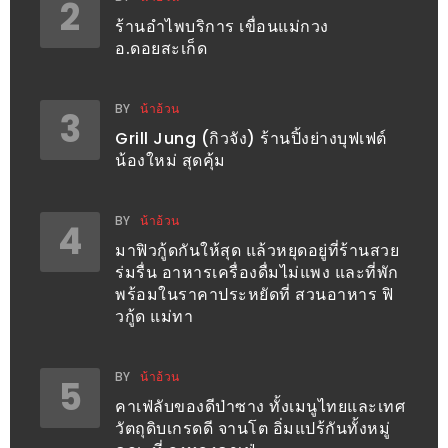
2
อั้น
ร้านอำไพบริการ เขื่อนแม่กวง
กิน
อ.ดอยสะเก็ด
ไม่
ยั้ง
BY
น้าอ้วน
3
หมู
Grill Jung (กิวจัง) ร้านปิ้งย่างบุฟเฟต์
กระทะ
น้องใหม่ สุดคุ้ม
&
ทะเล
BY
น้าอ้วน
4
เผา
มาฟิวกู้ดกันให้สุด แล้วหยุดอยู่ที่ร้านสวย
เชียงใหม่
ร่มรื่น อาหารเครื่องดื่มไม่แพง และที่พัก
งบ
พร้อมในราคาประหยัดที่ สวนอาหาร ฟิ
ไม่
วกู้ด แม่ทา
บาน
ปลาย
BY
น้าอ้วน
5
ไม่
คาเฟ่ลับของดีป่าซาง ทั้งเมนูไทยและเทศ
เกิน
วัตถุดิบเกรดดี จานโต อิ่มแปร้กันทั้งหมู่