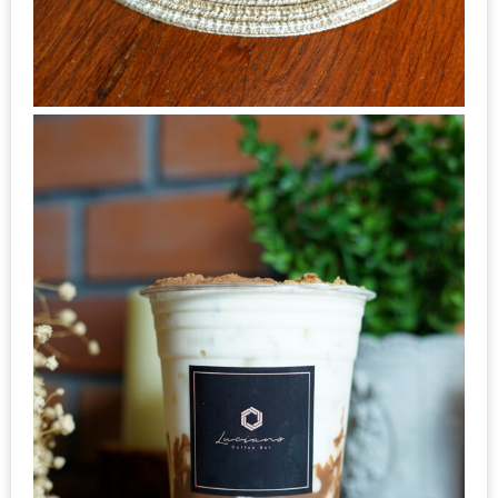
หิว
ข้าว
อะไร
เอ่ย
อร่อย
ที่สุด?
งาน
แฟร์
เรื่อง
บ้าน
ที่
ทุก
คน
ต้อง