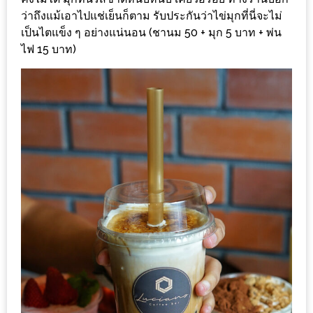
งาน
ว่าถึงแม้เอาไปแช่เย็นก็ตาม รับประกันว่าไข่มุกที่นี่จะไม่
เดียว
เป็นไตแข็ง ๆ อย่างแน่นอน (ชานม 50 + มุก 5 บาท + พ่น
ทั้ง
ไฟ 15 บาท)
ช้อป
กิน
เที่ยว
พร้อม
โปร
โม
ชั่น
สำหรับ
คน
รัก
บ้าน
มากมาย