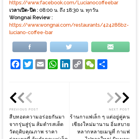
https://www.facebook.com/Lucianocoffeebar
เวลาเปิด-ปิด :
08:00 น. ถึง 18:30 น. ทุกวัน
ส่วนลด
Wongnai Review :
พิเศษ
https://www.wongnai.com/restaurants/424286bz-
ร้าน
luciano-coffee-bar
อาหาร
ใน
เชียงใหม่
Facebook
Twitter
Email
WhatsApp
LinkedIn
Copy
WeChat
Share
หนาว
Link
นัก
ใช่
ไหม?
แวะ
PREVIOUS POST
NEXT POST
ไป
สืบทอดความอร่อยกันมา
ร้านกาแฟเล็ก ๆ แต่อยู่คู่คน
ผิง
จากรุ่นสู่รุ่น ส้มตำรสเด็ด
เชียงใหม่มานาน อิ่มสบาย
ไฟ
วัตถุดิบคุณภาพ ราคา
หลากหลายเมนูที่ กาแฟ