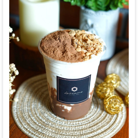
ชม
มาก
ที่สุด
ประจำ
ปี
2557
กิจกรรม
ชิง
รางวัล
กับ
สมาชิก
ENEWS
น้า
อ้วน
ชวน