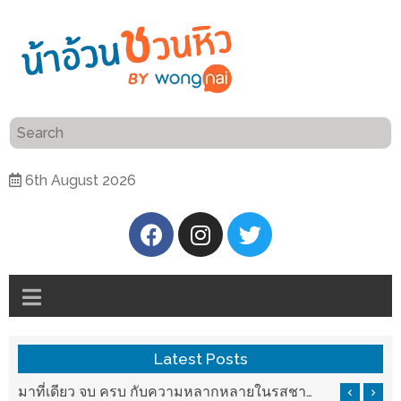
ร้าน
“เป็น
อาหาร
แสน”
แนะนำ
[PR]
6th August 2026
อิ่ม
เลือก
ร้าน
รับ
อาหาร
โชค
ที่
ที่
ต้องการ
โรงแรม
ศิริ
ติดต่อ
ปัน
Latest Posts
น้า
นาฯ
อ้วน
มาที่เดียว จบ ครบ กับความหลากหลายในรสชาติที่นำมาจากทั่วเมืองจีนที่ HAN The Chinese Cuisine
แวะมาชิลยามเย็น กับจุดเช็คอินชมวิวดอยสุเทพสุดฟิน เครื่องดื่มและอาหารครบครันที่ Pool House
เชียงใหม่