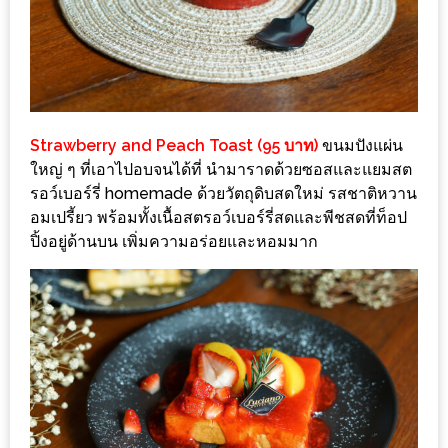
200
บาท
ชี้
เบาะแส
Strawberry and Peach Toast (95 บาท)
ขนมปังแผ่น
ความ
ใหญ่ ๆ ที่เอาไปอบจนได้ที่ นำมาราดด้วยซอสและแยมสต
อร่อย
รอว์เบอร์รี่ homemade ด้วยวัตถุดิบสดใหม่ รสชาติหวาน
อมเปรี้ยว พร้อมทั้งเนื้อสตรอว์เบอร์รี่สดและพีชสดที่ท็อป
ตาม
ปิ้งอยู่ด้านบน เพิ่มความอร่อยและหอมมาก
รอย
น้า
อ้วน
ชวน
หิว
ติดต่อ