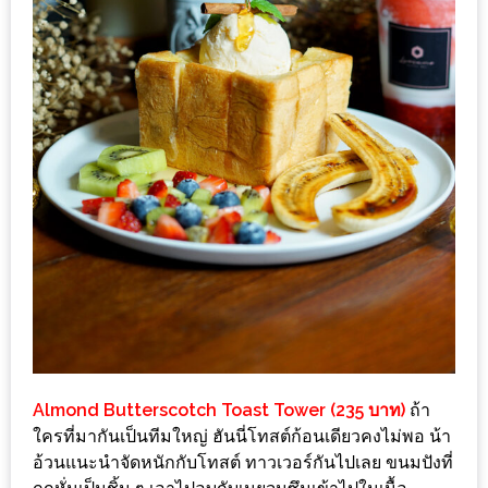
แห่ง
ชาติ
2557
ร้าน
หมู
กระทะ
ทั่ว
เชียงใหม่
TOP30
ราคา
ไม่
เกิน
200
Almond Butterscotch Toast Tower (235 บาท)
ถ้า
บาท
ใครที่มากันเป็นทีมใหญ่ ฮันนี่โทสต์ก้อนเดียวคงไม่พอ น้า
อ้วนแนะนำจัดหนักกับโทสต์ ทาวเวอร์กันไปเลย ขนมปังที่
รีวิว