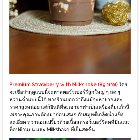
มา
พบ
สินค้า
เรื่อง
บ้าน
คุ้ม
ครบ
จบ
ที่
เดียว
Premium Strawberry with Milkshake (89 บาท)
ใคร
HOMEPRO
จะเชื่อว่าฤดูแบบนี้จะหาสตอร์วเบอร์รี่ลูกใหญ่ ๆ สด ๆ
FAIR
หวานฉ่ำแบบนี้ได้ ทางร้านบอกว่าถึงแม้จะหายากและ
2017
ราคาสูงหน่อย แต่ก็ยินดีที่จะเอามาทำเป็นเครื่องดื่มแก้วนี้
เชียงใหม่
เพราะคุณภาพต้องมาก่อนเสมอ กับสมูทตี้เกล็ดน้ำแข็ง
ละเอียด หวานอมเปรี้ยวด้วยเนื้อสตรอว์เบอร์รี่สดที่ปั่นและ
จัด
ท็อปด้านบน และ Milkshake ที่เย็นสดชื่น
เต็ม