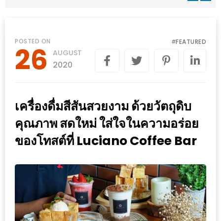
WONGNAI.COM
#มา
เดิน
นโยบาย
POSTED ON
FEATURED
#
26
เล่น
AUGUST
ความ
กัน
2020
เป็น
มั้ย
ส่วน
ใน
ตัว
เครื่องดื่มสีสันสวยงาม ด้วยวัตถุดิบ
ฐานะ
อะไร
คุณภาพ สดใหม่ ใส่ใจในความอร่อย
ก็ได้
ของโทสต์ที่ Luciano Coffee Bar
…
งาน
เดียว
ที่
ครบ
ครั้ง