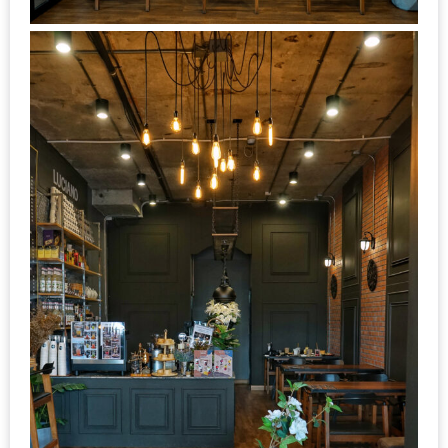
DISH
EVENT
ที่
ต้อง
ห้าม
พลาด
สำหรับ
ฤดู
หนาว
นี้
กับ
PING
FAI
FESTIVAL
2