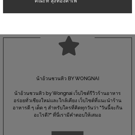
คณะที่ ลุงทองคาเฟ่
300
บาท
เกี่ยว
กับ
เว็บ
น้า
อ้วน
ชวน
หิว
น้าอ้วนชวนหิว BY WONGNAI
เจ้าของ
น้าอ้วนชวนหิว by Wongnai เว็บไซต์รีวิวร้านอาหาร
ร้าน
อร่อยทั่วเชียงใหม่และใกล้เคียง เว็บไซต์ที่แนะนำร้าน
แนะนำ
อาหารดี ๆ เด็ด ๆ สำหรับใครที่คิดทุกวันว่า "วันนี้จะกิน
อะไรดี?" ที่นี่เรามีคำตอบให้เสมอ
ร้าน
เพื่อน