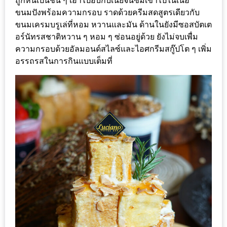
ถูกหั่นเป็นชิ้น ๆ เอาไปอบกับเนยจนซึมเข้าไปในเนื้อ
ดี
ขนมปังพร้อมความกรอบ ราดด้วยครีมสดสูตรเดียวกับ
ขนมเครมบรูเล่ที่หอม หวานและมัน ด้านในยังมีซอสบัตเต
กับ
อร์นัทรสชาติหวาน ๆ หอม ๆ ซ่อนอยู่ด้วย ยังไม่จบเพื่ม
วงใน
ความกรอบด้วยอัลมอนด์สไลซ์และไอศกรีมสกู๊ปโต ๆ เพิ่ม
แจก
อรรถรสในการกินแบบเต็มที่
ฟรี
LINE
GIFTCODE!
ลายแทง
ความ
อร่อย
ทั่ว
เชียงใหม่
ลุ้น
บัตร