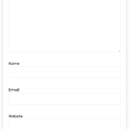
ะ
สุด
เด็ด
ที่
AIKO
(THE
UP,
RAMA
Name
3)
อาหาร
Email
โดน
ใจ
ภาพ
Website
ใส
ปิ๊