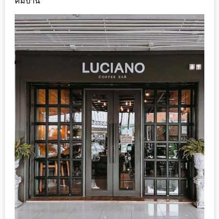
คัมปานี
ร้าน
รวย
เสน่ห์
ของ
เชียงใหม่
ที่
ต้อง
ไป
ลอง
16
ร้าน
อร่อย
ที่
ต้อง
มา