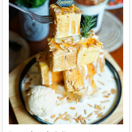
รับ
ประทาน
อาหาร
มูลค่า
1,000
บาท
ฟรี
3
รางวัล
วัน
แม่
สุด
พิเศษ
โปร
โม
ชั่น