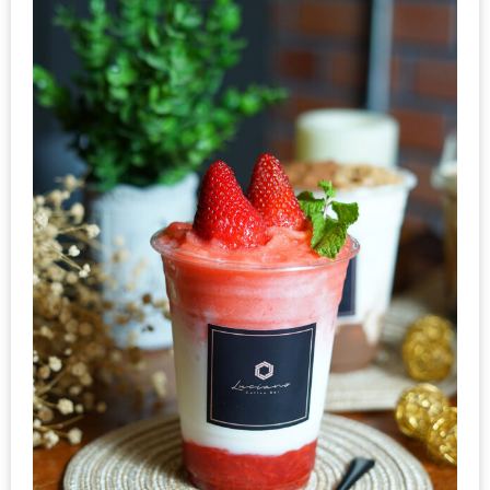
กับ
แผนที่
ร้าน
หมู
กระทะ
ทั่ว
เชียงใหม่
งบ
ไม่
บาน
ปลาย
อิ่ม
ชิ
ลล์
ไม่
เกิน