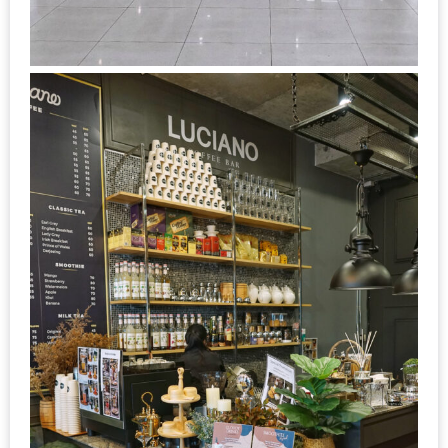
ลอง
ถนน
คน
เดิน
วัน
อาทิตย์
ท่าแพ
เชียงใหม่
CART
CHECKOUT
DRAFT
–
บาร์บีคิว
สาว