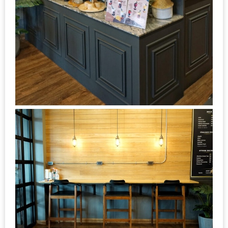
เหนือ
กับ
สลัด
หนุ่ม
บ้านนา
เมนู
เด็ด
จาก
ANNA
FARM
ที่
เอาชนะ
ใจ
กรรมการ
จาก
THE