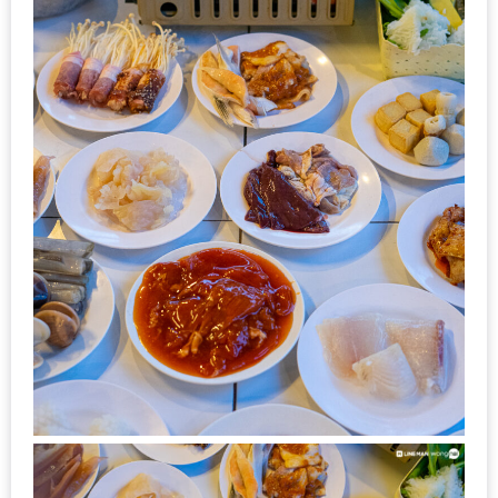
กับ
แผนที่
ร้าน
หมู
กระทะ
ทั่ว
เชียงใหม่
งบ
ไม่
บาน
ปลาย
อิ่ม
ชิ
ลล์
ไม่
เกิน