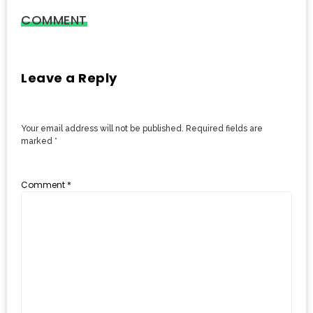
เด็ด
COMMENT
สำหรับ
คุณ
แม่
Leave a Reply
ที่รัก
2560
Your email address will not be published.
Required fields are
marked
*
สบาย
ใจ๋…
Comment
*
สไตล์
นิมมาน
(ดี
คอน
โด
นิม)
เชียงใหม่