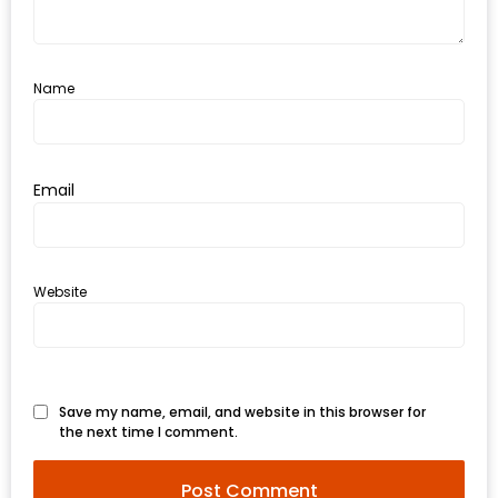
ส่วนลด
พิเศษ
Name
ร้าน
อาหาร
ใน
Email
เชียงใหม่
หนาว
นัก
Website
ใช่
ไหม?
แวะ
ไป
Save my name, email, and website in this browser for
the next time I comment.
ผิง
ไฟ