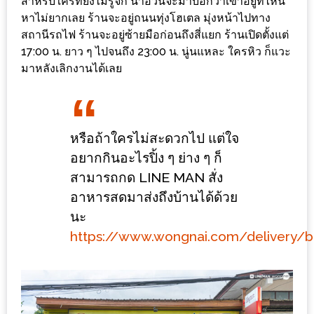
สำหรับใครที่ยังไม่รู้จัก น้าอ้วนจะมาบอกว่าเขาอยู่ที่ไหน
ร้าน
หาไม่ยากเลย ร้านจะอยู่ถนนทุ่งโฮเตล มุ่งหน้าไปทาง
รวย
สถานีรถไฟ ร้านจะอยู่ซ้ายมือก่อนถึงสี่แยก ร้านเปิดตั้งแต่
เสน่ห์
17:00 น. ยาว ๆ ไปจนถึง 23:00 น. นู่นแหละ ใครหิว ก็แวะ
ของ
มาหลังเลิกงานได้เลย
เชียงใหม่
ที่
ต้อง
หรือถ้าใครไม่สะดวกไป แต่ใจ
ไป
อยากกินอะไรปิ้ง ๆ ย่าง ๆ ก็
ลอง
สามารถกด LINE MAN สั่ง
อาหารสดมาส่งถึงบ้านได้ด้วย
16
นะ
ร้าน
https://www.wongnai.com/delivery/b
อร่อย
ที่
ต้อง
มา