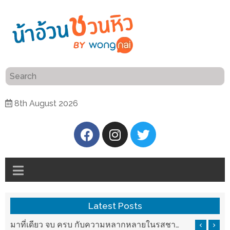
ร้าน
“เป็น
อาหาร
แสน”
แนะนำ
[PR]
8th August 2026
อิ่ม
เลือก
ร้าน
รับ
อาหาร
โชค
ที่
ที่
ต้องการ
โรงแรม
ศิริ
ติดต่อ
ปัน
Latest Posts
น้า
นาฯ
อ้วน
รสชาติที่ Chez Nous สันกำแพง
มาที่เดียว จบ ครบ กับความหลากหลายในรสชาติที่นำมาจากทั่วเมืองจีนที่ HAN The Chinese Cuisine
เชียงใหม่