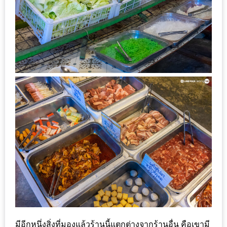
MAPS
MY
ACCOUNT
NEW
FACEBOOK
TIMELINE
POLICY
OKTOBERFEST
ครั้ง
ที่
2
เทศกาล
เบียร์
ที่
มีอีกหนึ่งสิ่งที่มองแล้วร้านนี้แตกต่างจากร้านอื่น คือเขามี