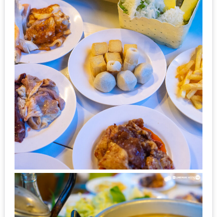
น้า
อ้วน
ติดต่อ
น้า
อ้วน
น้า
อ้วน
ชวน
คุย
นโยบาย
ความ
เป็น
ส่วน
ตัว