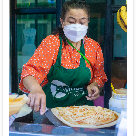
ชม
มาก
ที่สุด
ประจำ
ปี
2557
กิจกรรม
ชิง
รางวัล
กับ
สมาชิก
ENEWS
น้า
อ้วน
ชวน