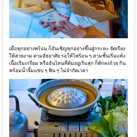
มา
พบ
สินค้า
เรื่อง
บ้าน
คุ้ม
เมื่อทุกอย่างพร้อม ก็อันเชิญทุกอย่างขึ้นสู่กระทะ จัดเรียง
ครบ
ให้สวยงาม ตามอัธยาศัย รอให้ไฟร้อน ๆ สามชั้นเริ่มแห้ง
จบ
เนื้อเริ่มเกรียม หรืออันไหนที่ต้มอยู่เริ่มสุก ก็ตักลงถ้วย กิน
ที่
พร้อมน้ำจิ้มแซ่บ ๆ ฟิน ๆ ไม่จำกัดเวลา
เดียว
HOMEPRO
FAIR
2017
เชียงใหม่
จัด
เต็ม