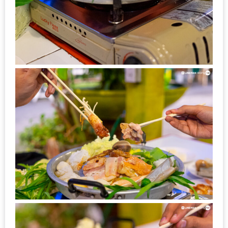
แห่ง
ชาติ
2557
ร้าน
หมู
กระทะ
ทั่ว
เชียงใหม่
TOP30
ราคา
ไม่
เกิน
200
บาท
รีวิว