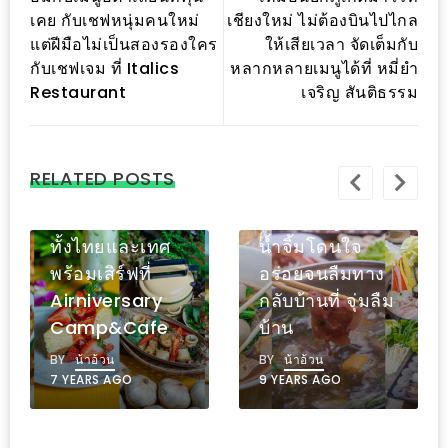
รับ
เคย กับเชฟหนุ่มคนใหม่
เชียงใหม่ ไม่ต้องบินไปไกล
ประทาน
แต่ฝีมือไม่เป็นสองรองใคร
ให้เสียเวลา จัดเต็มกับ
อาหาร
กับเชฟเจม ที่ Italics
หลากหลายเมนูได้ที่ หมี่ยำ
มูลค่า
Restaurant
เจริญ สันติธรรม
1,000
เหมือนเดินหลง
บาท
เข้ามาในป่า ยก
หมูจุ่มคัดคุณ
ฟรี
RELATED POSTS
ป่ามาไว้ใจกลาง
ภาพเน้นๆ น้ำซุป
3
เมือง คาเฟ่เก๋ ๆ
ต้นตำรับสูตรเด็ด
รางวัล
ทั้งไทยและเทศ
น้ำจิ้มโดนใจ
พร้อมเสิร์ฟที่
อร่อยจนลืมทาง
วัน
Airniversary
กลับบ้านที่ จุ่มลืม
แม่
Camp&Cafe
บ้าน
สุด
พิเศษ
BY
น้าอ้วน
BY
น้าอ้วน
7 YEARS AGO
9 YEARS AGO
โปร
โม
ชั่น