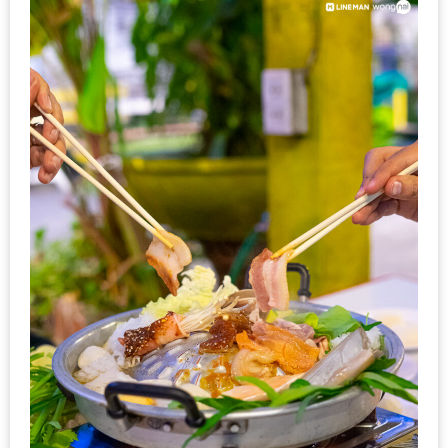
1
พา
เพื่อน
มา
ม่วน
กั๋น
บน
INSTAGRAM
รวม
โปร
โม
ชั่
นวัน
แม่