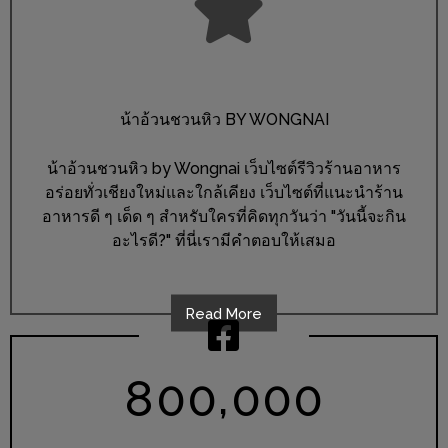
ะ
สุด
เด็ด
ที่
น้าอ้วนชวนหิว BY WONGNAI
AIKO
(THE
น้าอ้วนชวนหิว by Wongnai เว็บไซต์รีวิวร้านอาหาร
UP,
อร่อยทั่วเชียงใหม่และใกล้เคียง เว็บไซต์ที่แนะนำร้าน
อาหารดี ๆ เด็ด ๆ สำหรับใครที่คิดทุกวันว่า "วันนี้จะกิน
RAMA
อะไรดี?" ที่นี่เรามีคำตอบให้เสมอ
3)
อาหาร
Read More
โดน
ใจ
ภาพ
,
8
0
0
0
0
0
ใส
ปิ๊