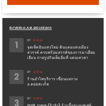
อุ่นๆ
ปิ้ง
มาร์ช
เมล
โล่
POPPULAR REVIEWS
พร้อม
ชิม
BY
น้าอ้วน
1
และ
จุดเช็คอินแห่งใหม่ ดินแดนแห่งเมือง
สวรรค์ ครบพร้อมสรรพ์ของการมาเยี่ยม
ช้อป
เยือน ถ่ายรูปกันเต็มอิ่มที่ แดนเทวดา
ที่
เดียว
BY
น้าอ้วน
ครบ
2
ร้านอำไพบริการ เขื่อนแม่กวง
ที่
อ.ดอยสะเก็ด
งาน
LEO
BY
น้าอ้วน
PRESENTS
3
Grill Jung (กิวจัง) ร้านปิ้งย่างบุฟเฟต์