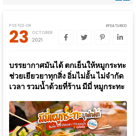
WONGNAI.COM
#มา
เดิน
นโยบาย
POSTED ON
FEATURED
#
23
เล่น
OCTOBER
ความ
กัน
2021
เป็น
มั้ย
ส่วน
ใน
ตัว
บรรยากาศมันได้ ตกเย็นให้หมูกระทะ
ฐานะ
อะไร
ช่วยเยียวยาทุกสิ่ง อิ่มไม่อั้น ไม่จำกัด
ก็ได้
เวลา รวมน้ำด้วยที่ร้าน มีมี่ หมูกระทะ
…
งาน
เดียว
ที่
ครบ
ครั้ง