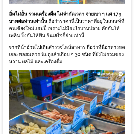
เหนือ
กับ
อิ่มไม่อั้น รวมเครื่องดื่ม ไม่จำกัดเวลา จ่ายเบา ๆ แค่ 179
สลัด
บาทต่อท่านเท่านั้น
ถือว่าราคานี้เป็นราคาที่อยู่ในเกณฑ์ที่
หนุ่ม
คนเชียงใหม่แฮปปี้ เพราะไม่มีอะไรบานปลาย ตักกันให้
บ้านนา
เพลิน ปิ้งกันให้ฟิน กินเสร็จก็จ่ายเท่านี้
เมนู
จากที่น้าอ้วนไปเดินสำรวจไลน์อาหาร ถือว่าที่นี่อาหารสด
เด็ด
เยอะพอสมควร นับดูแล้วเกือบ ๆ 30 ชนิด ที่ยังไม่รวมของ
จาก
หวาน ผลไม้ และเครื่องดื่ม
ANNA
FARM
ที่
เอาชนะ
ใจ
กรรมการ
จาก
THE