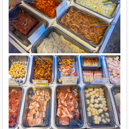
–
ช็อป
ฟิน
กิน
เพลิน
HFG
E-
NEWS
GAME
(SABAI
SEAFOOD)
HOMEPRO
FAIR
2017
เชียงใหม่