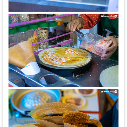
หิว
ข้าว
อะไร
เอ่ย
อร่อย
ที่สุด?
งาน
แฟร์
เรื่อง
บ้าน
ที่
ทุก
คน
ต้อง