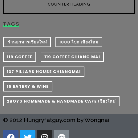
งด้วย
COUNTER HEADING
HUAWEI
G7
TAGS
PLUS
สมา
​ ร้านอาหารเชียงใหม่
1000 โบก เชียงใหม่
ร์ท
โฟน
119 COFFEE
119 COFFEE CHIANG MAI
ที่
137 PILLARS HOUSE CHIANGMAI
เอาใจ
ขา
15 EATERY & WINE
กิน
โดย
2BOYS HOMEMADE & HANDMADE CAFE เชียงใหม่
เฉพาะ
© 2012 Hungryfatguy.com by Wongnai
อิ่ม
ไม่