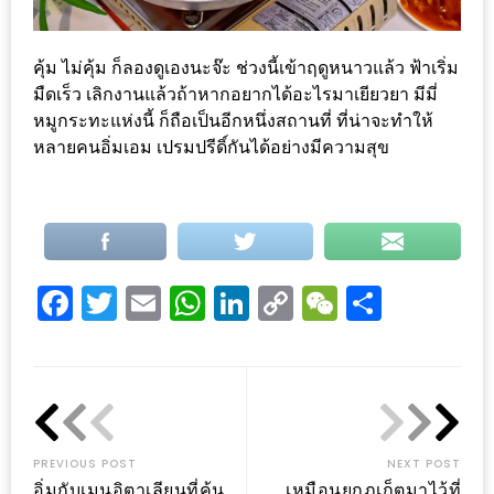
รับ
ประทาน
คุ้ม ไม่คุ้ม ก็ลองดูเองนะจ๊ะ ช่วงนี้เข้าฤดูหนาวแล้ว ฟ้าเริ่ม
บุฟเฟ่ต์
มืดเร็ว เลิกงานแล้วถ้าหากอยากได้อะไรมาเยียวยา มีมี่
ฟรี
หมูกระทะแห่งนี้ ก็ถือเป็นอีกหนึ่งสถานที่ ที่น่าจะทำให้
ที่
หลายคนอิ่มเอม เปรมปรีดิ์กันได้อย่างมีความสุข
LE
CRYSTAL
เชียงใหม่
ฟรี
2
Facebook
Twitter
Email
WhatsApp
LinkedIn
Copy
WeChat
Share
ท่าน
Link
ลุ้น
รับ
GIFT
VOUCHER
PREVIOUS POST
NEXT POST
อิ่มกับเมนูอิตาเลียนที่คุ้น
เหมือนยกภูเก็ตมาไว้ที่