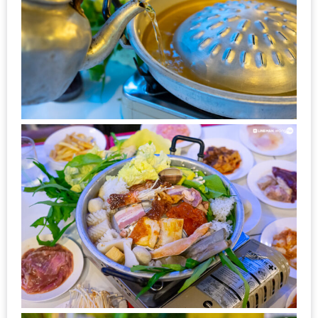
นโยบาย
ความ
เป็น
ส่วน
ตัว
ประกาศ
ผล
ผู้
โชค
ดี
กับ
น้า
อ้วน
ครั้ง
ที่