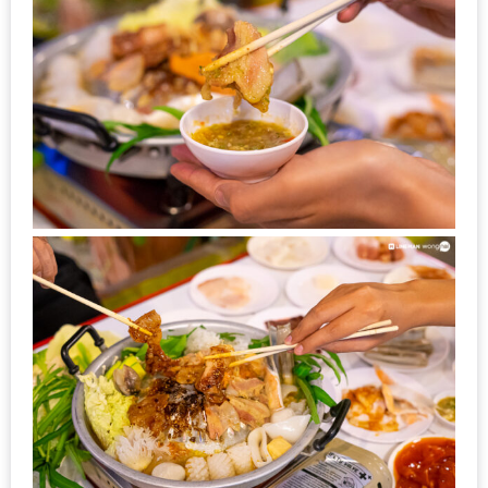
ดี
กับ
วงใน
แจก
ฟรี
LINE
GIFTCODE!
ลายแทง
ความ
อร่อย
ทั่ว
เชียงใหม่
ลุ้น
บัตร