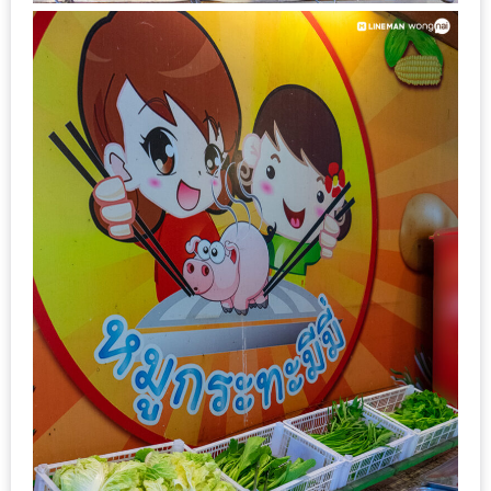
งาน
เดียว
ทั้ง
ช้อป
กิน
เที่ยว
พร้อม
โปร
โม
ชั่น
สำหรับ
คน
รัก
บ้าน
มากมาย