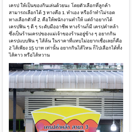
ใหญ่
เครป ให้เป็นของกินเล่นด้วยนะ โดยตัวเลือกที่ลูกค้า
ที่สุด
สามารถเลือกได้ 3 ทางคือ 1. ทำเอง หรือถ้าทำไม่รอด
ทางเลือกตัวที่ 2. คือให้พนักงานทำให้ แต่ถ้าอยากได้
ใน
เครปฟิน ๆ ดี ๆ ระดับมืออาชีพ ทางร้านก็มี เครปคำหล้า
โลก
ซึ่งเป็นร้านเครปของแม่เจ้าของร้านอยู่ข้าง ๆ อยากกิน
กับ
เครปแบบฟิน ๆ ไส้ล้น ในราคาที่แทบไม่อยากเชื่อเลยก็คือ
โรง
2 ไส้เพียง 15 บาท เท่านั้น อยากกินไส้ไหน ก็ไปเลือกได้ทั้ง
แรม
ไส้คาว หรือไส้หวาน
ฮอ
ลิ
เดย์
อินน์
เชียงใหม่
PANDA
TIME
: