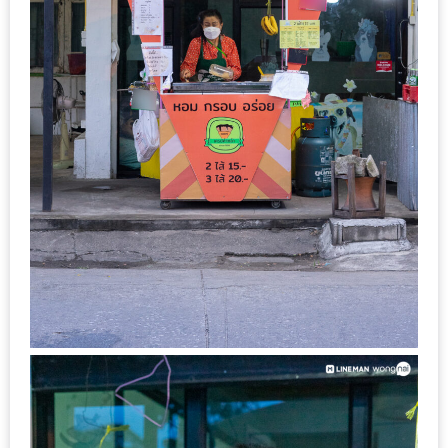
ทำไม
เรา
ไม่
ทำ
อาหาร
ทาน
เอง?
SHOP
TOP
10
รีวิว
ร้าน
อาหาร
ที่
เข้า