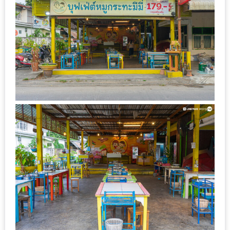
ลอง
ถนน
คน
เดิน
วัน
อาทิตย์
ท่าแพ
เชียงใหม่
CART
CHECKOUT
DRAFT
–
บาร์บีคิว
สาว