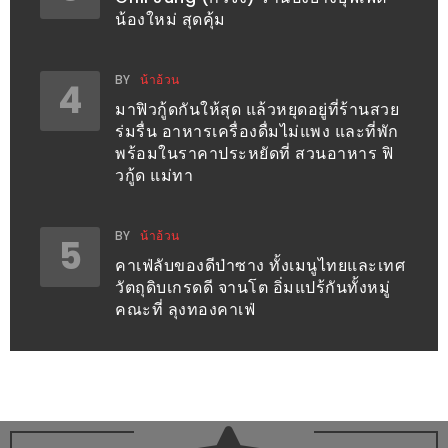
PINGFAI
น้องใหม่ สุดคุ้ม
FESTIVAL
3
BY
น้าอ้วน
4
อาหาร
มาฟิวกู้ดกันให้สุด แล้วหยุดอยู่ที่ร้านสวย
ร่มรื่น อาหารเครื่องดื่มไม่แพง และที่พัก
ญี่ปุ่น
พร้อมในราคาประหยัดที่ สวนอาหาร ฟิ
ระดับ
วกู้ด แม่ทา
พรีเมียม
พร้อม
BY
น้าอ้วน
5
สุ
คาเฟ่ลับของดีป่าซาง ทั้งเมนูไทยและเทศ
กี้
วัตถุดิบเกรดดี จานโต อิ่มแปร้กันทั้งหมู่
เนื้อ
คณะที่ ลุงทองคาเฟ่
หมู
ดำ
คู
โร
บูต