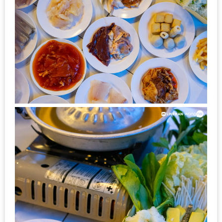
200
บาท
ชี้
เบาะแส
ความ
อร่อย
ตาม
รอย
น้า
อ้วน
ชวน
หิว
ติดต่อ