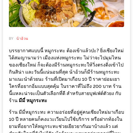
ช้อป
ชิ
ลล์
ชิม
ที่
BY
น้าอ้วน
HIMMA
บรรยากาศแบบนี้ หมูกระทะ ต้องเข้าแล้วป่ะ? ยิ่งเชียงใหม่
MARKET
ได้สมญานามว่า เมืองแห่งหมูกระทะ ไม่ว่าจะไปมุมไหน
FESTIVAL
ของเชียงใหม่ ก็จะต้องมีร้านหมูกระทะให้วิ่งตรงดิ่งเข้าไป
กินสิน่า และวันนี้แน่นอนที่สุด น้าอ้วนก็มีร้านหมูกระทะ
10
มาแนะนำด้วยนะ ร้านที่เปิดมาเกือบ 10 ปี ราคาย่อมเยา
ร้าน
ใครที่อยากอิ่มแบบสุดคุ้ม ในราคาที่ไม่ถึง 200 บาท ร้าน
นี้แหละน่าจะเป็นตัวเลือกที่ดี สำหรับสายบุฟเฟ่ต์ตัวยง กับ
พ่อ
ร้าน
มีมี่ หมูกระทะ
ค้า
แซ่บ
ร้าน มีมี่หมูกระทะ ความอร่อยที่อยู่คู่คนเชียงใหม่มาเกือบ
แม่ค้า
10 ปี หลายคนก็คงแวะเวียนไปใช้บริการ หรือฝากท้องใน
ยามที่อยากให้หมูกระทะช่วยเยียวยากันมาบ้างแล้ว แต่
สวย