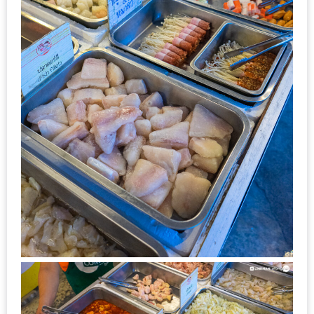
DISH
EVENT
ที่
ต้อง
ห้าม
พลาด
สำหรับ
ฤดู
หนาว
นี้
กับ
PING
FAI
FESTIVAL
2