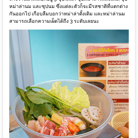
หม่าล่านม และซุปนม ซึ่งแต่ละตัวก็จะมีรสชาติที่แตกต่าง
ชม
กันออกไป เกือบลืมบอกว่าหม่าล่าดั้งเดิม และหม่าล่านม
มาก
สามารถเลือกความเผ็ดได้ถึง 3 ระดับเลยนะ
ที่สุด
ประจำ
ปี
2557
กิจกรรม
ชิง
รางวัล
กับ
สมาชิก
ENEWS
น้า
อ้วน
ชวน