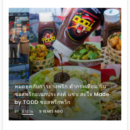
PINGFAI
FESTIVAL
3
อาหาร
ญี่ปุ่น
ระดับ
พรีเมียม
พร้อม
สุ
กี้
งพริก ตำกระเทียม กับ
แซ่บและเด็ดคูณสอง 
เนื้อ
ะสงค์ แซ่บ สะใจ Made
คนมาน้อย จัดหนักกั
หมู
ิกพริก
เด็ดไม่เหมือนใคร ที่
ดำ
คู
S AGO
BY
น้าอ้วน
8 YEARS AG
โร
บูต