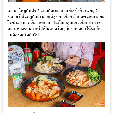
น้า
อ้วน
เอามาให้ดูกันทั้ง 3 แบบกันเลย ชามที่เสิร์ฟก็จะมีอยู่ 2
ขนาด ก็ขึ้นอยู่กับปริมาณที่ลูกค้าเลือก ถ้ากินคนเดียวก็จะ
ติดต่อ
ได้ชามขนาดเล็ก แต่ถ้ามากันเป็นกลุ่มแล้วเลือกอาหาร
น้า
เยอะ ทางร้านก็จะใส่เป็นชามใหญ่อีกขนาดมาให้นะจ๊ะ
อ้วน
ไม่ต้องตกใจกันไป
น้า
อ้วน
ชวน
คุย
นโยบาย
ความ
เป็น
ส่วน
ตัว