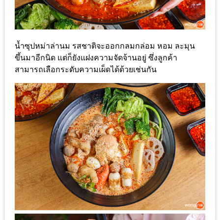
แห่ง
ชาติ
2557
น้ำซุปหม่าล่านม รสชาติจะออกกลมกล่อม หอม ละมุน
ร้าน
ขึ้นมาอีกนิด แต่ก็ยังแฝงความจัดจ้านอยู่ ซึ่งลูกค้า
หมู
สามารถเลือกระดับความเผ็ดได้ด้วยเช่นกัน
กระทะ
ทั่ว
เชียงใหม่
TOP30
ราคา
ไม่
เกิน
200
บาท
รีวิว