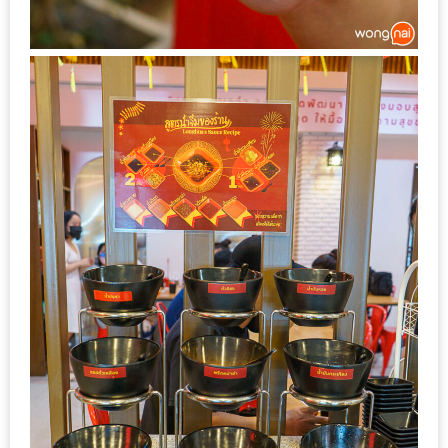
กับ
แผนที่
ร้าน
หมู
กระทะ
ทั่ว
เชียงใหม่
งบ
ไม่
บาน
ปลาย
อิ่ม
ชิ
ลล์
ไม่
เกิน