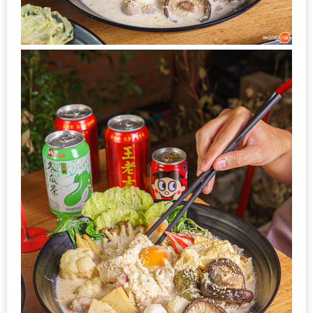
รับ
ประทาน
อาหาร
มูลค่า
1,000
บาท
ฟรี
3
รางวัล
วัน
แม่
สุด
พิเศษ
โปร
โม
ชั่น