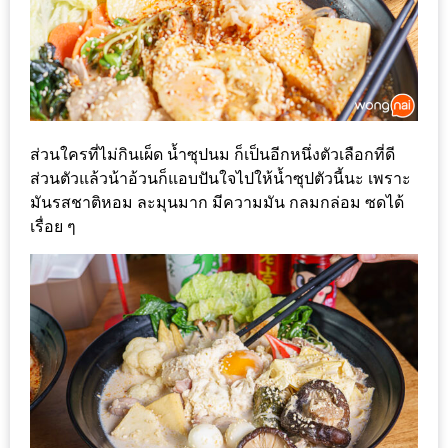
รับ
ประทาน
บุฟเฟ่ต์
ฟรี
ที่
LE
ส่วนใครที่ไม่กินเผ็ด น้ำซุปนม ก็เป็นอีกหนึ่งตัวเลือกที่ดี
CRYSTAL
ส่วนตัวแล้วน้าอ้วนก็แอบปันใจไปให้น้ำซุปตัวนี้นะ เพราะ
มันรสชาติหอม ละมุนมาก มีความมัน กลมกล่อม ซดได้
เชียงใหม่
เรื่อย ๆ
ฟรี
2
ท่าน
ลุ้น
รับ
GIFT
VOUCHER