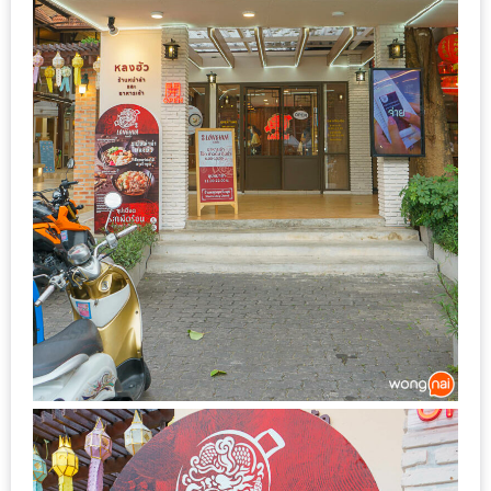
ลอง
ถนน
คน
เดิน
วัน
อาทิตย์
ท่าแพ
เชียงใหม่
CART
CHECKOUT
DRAFT
–
บาร์บีคิว
สาว