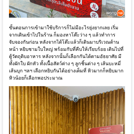
DISH
EVENT
ที่
ขั้นตอนการเข้ามาใช้บริการก็ไม่มีอะไรยุ่งยากเลย เริ่ม
ต้อง
จากเดินเข้าไปในร้าน ก็มองหาโต๊ะว่าง ๆ แล้วทำการ
ห้าม
จับจองกันก่อน หลังจากได้โต๊ะแล้วก็เดินมาบริเวณด้าน
หน้า หยิบชามใบใหญ่ พร้อมกับที่คีบให้เรียบร้อย เดินไปที่
พลาด
ตู้วัตถุดิบอาหาร หลังจากนั้นก็เลือกกันได้ตามอัธยาศัย มี
สำหรับ
ทั้งผักใบ ผักหัว ทั้งเนื้อสัตว์ต่าง ๆ ลูกชิ้นต่าง ๆ เส้นบะหมี่
ฤดู
เส้นบุก ฯลฯ เลือกหยิบกันได้อย่างเต็มที่ หิวมากก็หยิบมาก
หนาว
หิวน้อยก็เลือกพอประมาณ
นี้
กับ
PING
FAI
FESTIVAL
2