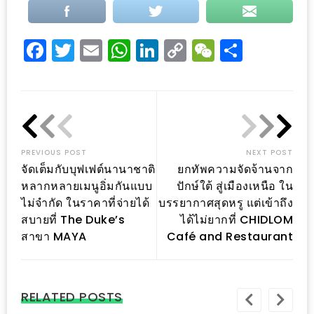
อุ่นๆ
ปิ้ง
มาร์ช
Facebook
Twitter
Email
WhatsApp
LinkedIn
Copy
WeChat
Share
เมล
Link
โล่
พร้อม
ชิม
และ
PREVIOUS POST
NEXT POST
ช้อป
จัดเต็มกับบุฟเฟต์นานาชาติ
ยกทัพความจัดจ้านจาก
ที่
หลากหลายเมนูอิ่มกันแบบ
ปักษ์ใต้ สู่เมืองเหนือ ใน
เดียว
ไม่จำกัด ในราคาที่จ่ายได้
บรรยากาศสุดหรู แต่เข้าถึง
ครบ
สบายที่ The Duke’s
ได้ไม่ยากที่ CHIDLOM
ที่
สาขา MAYA
Café and Restaurant
งาน
LEO
PRESENTS
RELATED POSTS