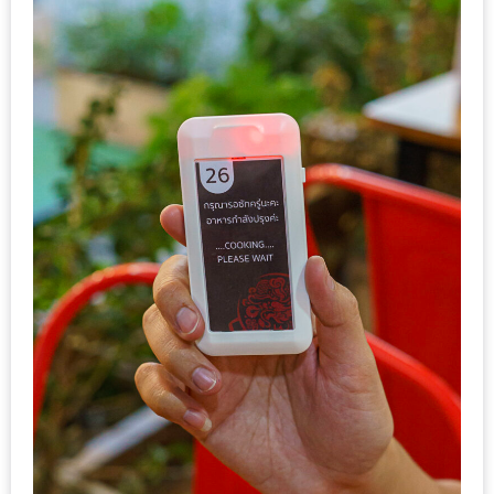
มา
พบ
สินค้า
เรื่อง
บ้าน
คุ้ม
ครบ
จบ
ที่
เดียว
HOMEPRO
FAIR
2017
เชียงใหม่
จัด
เต็ม