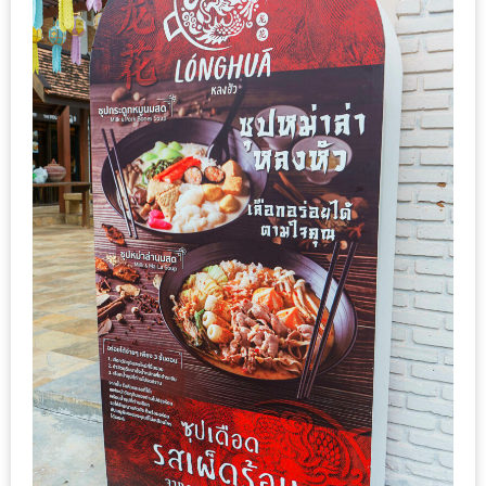
เหนือ
กับ
สลัด
หนุ่ม
บ้านนา
เมนู
เด็ด
จาก
ANNA
FARM
ที่
เอาชนะ
ใจ
กรรมการ
จาก
THE