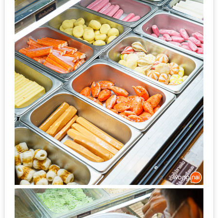
MAPS
MY
ACCOUNT
NEW
FACEBOOK
TIMELINE
POLICY
OKTOBERFEST
ครั้ง
ที่
2
เทศกาล
เบียร์
ที่