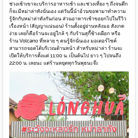
ร้าน
ช่วงเช้าเขาจะบริการอาหารเช้า และช่วงเที่ยง ๆ ถึงจนดึก
รวย
ก็จะมีหม่าล่าทังนั่นเอง แต่วันนี้น้าอ้วนขอพามาทำความ
รู้จักกับหม่าล่าทังกันก่อน ส่วนอาหารเช้าขอยกไปในรีวิว
เสน่ห์
เรื่องหน้า (สัญญาแน่นอน) ร้านตั้งอยู่ย่านหลังมอ สังเกต
ของ
ง่าย เลยก็คือร้านจะอยู่ใกล้ ๆ กับร้านสุกี้ช้างเผือก หรือ
เชียงใหม่
ร้าน Volcano ที่หลาย ๆ คนรู้จักนั่นเอง มอเตอร์ไซค์
ที่
สามารถจอดได้บริเวณด้านหน้า สำหรับหม่าล่า ร้านจะ
ต้อง
เปิดให้บริการตั้งแต่ 11:00 น. เป็นต้นไป ยาว ๆ ไปจนถึง
ไป
22:00 น. เลยนะ แต่ร้านหยุดทุกวันพุธนะจ๊ะ
ลอง
16
ร้าน
อร่อย
ที่
ต้อง
มา