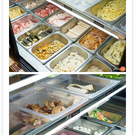
งาน
เดียว
ทั้ง
ช้อป
กิน
เที่ยว
พร้อม
โปร
โม
ชั่น
สำหรับ
คน
รัก
บ้าน
มากมาย