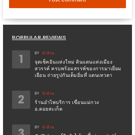
อั้น
กิน
ไม่
ยั้ง
หมู
POPPULAR REVIEWS
กระทะ
&
BY
น้าอ้วน
1
ทะเล
จุดเช็คอินแห่งใหม่ ดินแดนแห่งเมือง
สวรรค์ ครบพร้อมสรรพ์ของการมาเยี่ยม
เผา
เยือน ถ่ายรูปกันเต็มอิ่มที่ แดนเทวดา
เชียงใหม่
งบ
BY
น้าอ้วน
ไม่
2
ร้านอำไพบริการ เขื่อนแม่กวง
บาน
อ.ดอยสะเก็ด
ปลาย
ไม่
BY
น้าอ้วน
เกิน
3