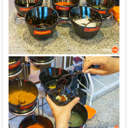
200
บาท
ชี้
เบาะแส
ความ
อร่อย
ตาม
รอย
น้า
อ้วน
ชวน
หิว
ติดต่อ