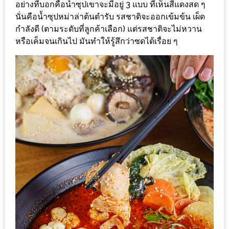
อย่างที่บอกคือน้ำซุปเขาจะมีอยู่ 3 แบบ ที่เห็นสีแดงสด ๆ
นโยบาย
นั่นคือน้ำซุปหม่าล่าต้นตำรับ รสชาติจะออกเข้มข้น เผ็ด
ความ
กำลังดี (ตามระดับที่ลูกค้าเลือก) แต่รสชาติจะไม่หวาน
หรือเค็มจนเกินไป มันทำให้รู้สึกว่าซดได้เรื่อย ๆ
เป็น
ส่วน
ตัว
ประกาศ
ผล
ผู้
โชค
ดี
กับ
น้า
อ้วน
ครั้ง
ที่