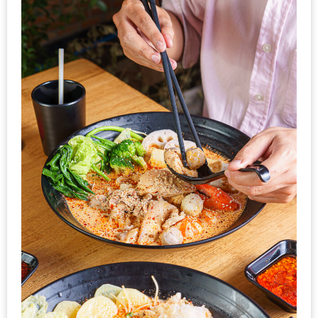
ดี
กับ
วงใน
แจก
ฟรี
LINE
GIFTCODE!
ลายแทง
ความ
อร่อย
ทั่ว
เชียงใหม่
ลุ้น
บัตร