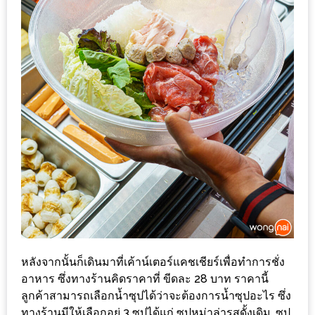
ทำไม
เรา
ไม่
ทำ
อาหาร
ทาน
เอง?
SHOP
TOP
10
รีวิว
ร้าน
หลังจากนั้นก็เดินมาที่เค้าน์เตอร์แคชเชียร์เพื่อทำการชั่ง
อาหาร
อาหาร ซึ่งทางร้านคิดราคาที่ ขีดละ 28 บาท ราคานี้
ที่
ลูกค้าสามารถเลือกน้ำซุปได้ว่าจะต้องการน้ำซุปอะไร ซึ่ง
เข้า
ทางร้านมีให้เลือกอยู่ 3 ซุปได้แก่ ซุปหม่าล่ารสดั้งเดิม, ซุป