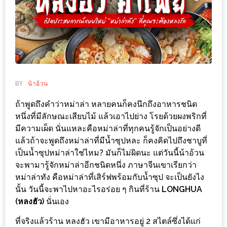
ช้อป
ชิ
ลล์
ชิม
ที่
HIMMA
BY
น้าอ้วน
MARKET
ถ้าพูดถึงคำว่าหม่าล่า หลายคนก็คงนึกถึงอาหารชนิด
FESTIVAL
หนึ่งที่มีลักษณะเสียบไม้ แล้วเอาไปย่าง โรยด้วยผงพริกที่
มีความเผ็ด นั่นแหละคือหม่าล่าที่ทุกคนรู้จักเป็นอย่างดี
10
แล้วถ้าจะพูดถึงหม่าล่าที่มีน้ำซุปหละ ก็คงคิดไปถึงชาบูที่
ร้าน
เป็นน้ำซุปหม่าล่าใช่ไหม? มันก็ไม่ผิดนะ แต่วันนี้น้าอ้วน
พ่อ
จะพามารู้จักหม่าล่าอีกชนิดหนึ่ง ภาษาจีนเขาเรียกว่า
ค้า
หม่าล่าทัง คือหม่าล่าที่เสิร์ฟพร้อมกับน้ำซุป จะเป็นยังไง
แซ่บ
นั้น วันนี้จะพาไปหาอะไรอร่อย ๆ กินที่ร้าน
LONGHUA
(หลงฮัว)
นั่นเอง
แม่ค้า
สวย
ที่จริงแล้วร้าน หลงฮัว เขามีอาหารอยู่ 2 สไตล์ซึ่งได้แก่