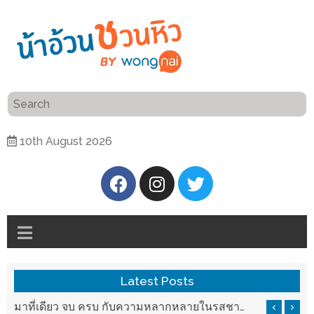
ร้าน
“เป็น
อาหาร
แสน”
แนะนำ
[PR]
10th August 2026
อิ่ม
เลือก
ร้าน
รับ
อาหาร
โชค
ที่
ที่
ต้องการ
โรงแรม
ศิริ
ติดต่อ
ปัน
Latest Posts
น้า
นาฯ
อ้วน
รสชาติที่ Chez Nous สันกำแพง
มาที่เดียว จบ ครบ กับความหลากหลายในรสชาติที่นำมาจากทั่วเมืองจีนที่ HAN The Chinese Cuisine
เชียงใหม่