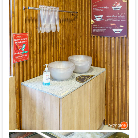
–
ช็อป
ฟิน
กิน
เพลิน
HFG
E-
NEWS
GAME
(SABAI
SEAFOOD)
HOMEPRO
FAIR
2017
เชียงใหม่