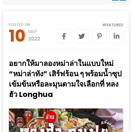
WONGNAI.COM
#มา
เดิน
นโยบาย
POSTED ON
FEATURED
#
10
เล่น
MAY
ความ
กัน
2022
เป็น
มั้ย
ส่วน
ใน
ตัว
อยากให้มาลองหม่าล่าในแบบใหม่
ฐานะ
อะไร
“หม่าล่าทัง” เสิร์ฟร้อน ๆ พร้อมน้ำซุป
ก็ได้
เข้มข้นหรือละมุนตามใจเลือกที่ หลง
…
ฮัว Longhua
งาน
เดียว
ที่
ครบ
ครั้ง