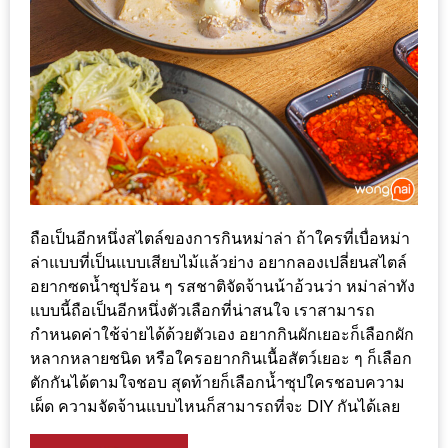
เด็ด
สำหรับ
คุณ
แม่
ที่รัก
2560
สบาย
ใจ๋…
ถือเป็นอีกหนึ่งสไตล์ของการกินหม่าล่า ถ้าใครที่เบื่อหม่า
ล่าแบบที่เป็นแบบเสียบไม้แล้วย่าง อยากลองเปลี่ยนสไตล์
สไตล์
อยากซดน้ำซุปร้อน ๆ รสชาติจัดจ้านน้าอ้วนว่า หม่าล่าทัง
นิมมาน
แบบนี้ถือเป็นอีกหนึ่งตัวเลือกที่น่าสนใจ เราสามารถ
(ดี
กำหนดค่าใช้จ่ายได้ด้วยตัวเอง อยากกินผักเยอะก็เลือกผัก
คอน
หลากหลายชนิด หรือใครอยากกินเนื้อสัตว์เยอะ ๆ ก็เลือก
โด
ตักกันได้ตามใจชอบ สุดท้ายก็เลือกน้ำซุปใครชอบความ
นิม)
เผ็ด ความจัดจ้านแบบไหนก็สามารถที่จะ DIY กันได้เลย
เชียงใหม่