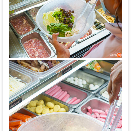
ใหญ่
ที่สุด
ใน
โลก
กับ
โรง
แรม
ฮอ
ลิ
เดย์
อินน์
เชียงใหม่
PANDA
TIME
: