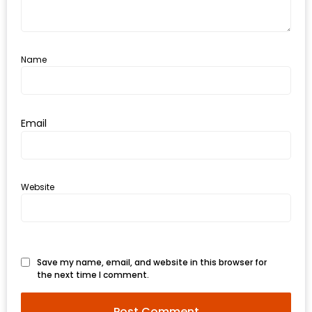
งด้วย
HUAWEI
G7
Name
PLUS
สมา
ร์ท
Email
โฟน
ที่
เอาใจ
ขา
Website
กิน
โดย
เฉพาะ
Save my name, email, and website in this browser for
the next time I comment.
อิ่ม
ไม่