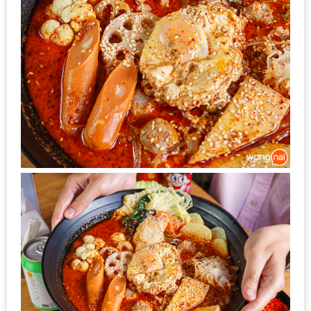
1
พา
เพื่อน
มา
ม่วน
กั๋น
บน
INSTAGRAM
รวม
โปร
โม
ชั่
นวัน
แม่