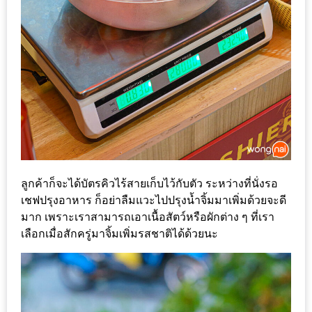
หิว
ข้าว
อะไร
เอ่ย
อร่อย
ที่สุด?
งาน
แฟร์
ลูกค้าก็จะได้บัตรคิวไร้สายเก็บไว้กับตัว ระหว่างที่นั่งรอ
เรื่อง
เชฟปรุงอาหาร ก็อย่าลืมแวะไปปรุงน้ำจิ้มมาเพิ่มด้วยจะดี
บ้าน
มาก เพราะเราสามารถเอาเนื้อสัตว์หรือผักต่าง ๆ ที่เรา
เลือกเมื่อสักครู่มาจิ้มเพิ่มรสชาติได้ด้วยนะ
ที่
ทุก
คน
ต้อง