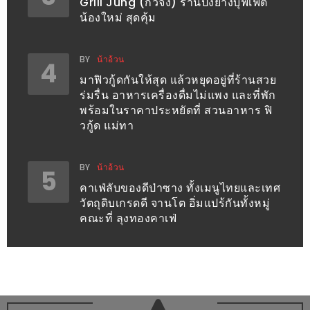
Grill Jung (กิวจัง) ร้านปิ้งย่างบุฟเฟต์
300
น้องใหม่ สุดคุ้ม
บาท
เกี่ยว
BY
น้าอ้วน
4
กับ
มาฟิวกู้ดกันให้สุด แล้วหยุดอยู่ที่ร้านสวย
ร่มรื่น อาหารเครื่องดื่มไม่แพง และที่พัก
เว็บ
พร้อมในราคาประหยัดที่ สวนอาหาร ฟิ
น้า
วกู้ด แม่ทา
อ้วน
ชวน
BY
น้าอ้วน
5
หิว
คาเฟ่ลับของดีป่าซาง ทั้งเมนูไทยและเทศ
วัตถุดิบเกรดดี จานโต อิ่มแปร้กันทั้งหมู่
เจ้าของ
คณะที่ ลุงทองคาเฟ่
ร้าน
แนะนำ
ร้าน
เพื่อน