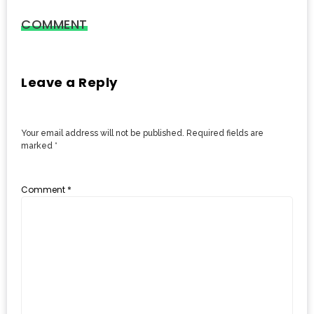
ะ
COMMENT
สุด
เด็ด
ที่
Leave a Reply
AIKO
(THE
UP,
Your email address will not be published.
Required fields are
marked
*
RAMA
3)
Comment
*
อาหาร
โดน
ใจ
ภาพ
ใส
ปิ๊