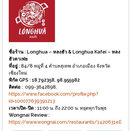
ส่วนลด
พิเศษ
ร้าน
อาหาร
ใน
เชียงใหม่
ชื่อร้าน : Longhua – หลงฮัว & Longhua Kafei – หลง
ฮัวคาเฟย
หนาว
ที่อยู่ :
84/8 หมู่ที่ 4 ตำบลสุเทพ อำเภอเมือง จังหวัด
เชียงใหม่
นัก
พิกัด GPS : 18.792358, 98.955982
ใช่
ติดต่อ :
099-3642898,
ไหม?
https://www.facebook.com/profile.php?
แวะ
id=100077639391213
ไป
เวลาเปิด-ปิด :
11:00 น. ถึง 22:00 น. หยุดทุกวันพุธ
ผิง
Wongnai Review :
https://www.wongnai.com/restaurants/1420631eE
ไฟ