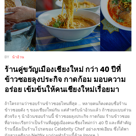
น้า
อ้วน
ติดต่อ
น้า
อ้วน
น้า
BY
น้าอ้วน
อ้วน
ร้านคู่ขวัญเมืองเชียงใหม่ กว่า 40 ปีที่
ชวน
ข้าวซอยลุงประกิจ กาดก้อม มอบความ
คุย
อร่อย เข้มข้นให้คนเชียงใหม่เรื่อยมา
นโยบาย
ถ้าใครถามว่าชอบร้านข้าวซอยไหนที่สุด ... หลายคนก็คงตอบชื่อร้าน
ความ
ข้าวซอยดัง ๆ ของเชียงใหม่กัน แต่สำหรับน้าอ้วนแล้ว ถ้าชอบแบบส่วน
เป็น
ตัวจริง ๆ น้าอ้วนชอบร้านนี้ ข้าวซอยลุงประกิจ กาดก้อม ร้านข้าวซอย
ส่วน
ที่อาจจะเรียกว่าเป็นร้านที่อยู่คู่เมืองคนเชียงใหม่กว่า 40 ปี และที่สำคัญ
ร้านนี้ยังเป็นร้านโปรดของ Celebrity Chef อย่างเชฟเอียน ซึ่งได้พา
ตัว
นักสารคดีจาก Netflix มาถ่ายทำร้านนี้ด้วย (more…)