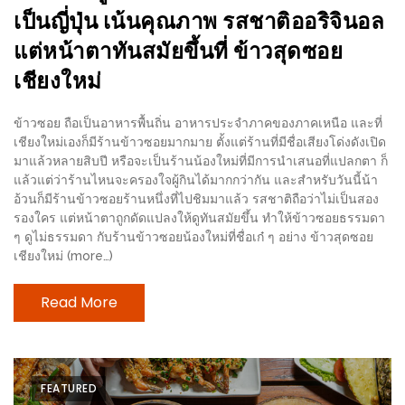
–
เป็นญี่ปุ่น เน้นคุณภาพ รสชาติออริจินอล
ช็อป
แต่หน้าตาทันสมัยขึ้นที่ ข้าวสุดซอย
ฟิน
เชียงใหม่
กิน
เพลิน
ข้าวซอย ถือเป็นอาหารพื้นถิ่น อาหารประจำภาคของภาคเหนือ และที่
เชียงใหม่เองก็มีร้านข้าวซอยมากมาย ตั้งแต่ร้านที่มีชื่อเสียงโด่งดังเปิด
HFG
มาแล้วหลายสิบปี หรือจะเป็นร้านน้องใหม่ที่มีการนำเสนอที่แปลกตา ก็
E-
แล้วแต่ว่าร้านไหนจะครองใจผู้กินได้มากกว่ากัน และสำหรับวันนี้น้า
NEWS
อ้วนก็มีร้านข้าวซอยร้านหนึ่งที่ไปชิมมาแล้ว รสชาติถือว่าไม่เป็นสอง
รองใคร แต่หน้าตาถูกดัดแปลงให้ดูทันสมัยขึ้น ทำให้ข้าวซอยธรรมดา
GAME
ๆ ดูไม่ธรรมดา กับร้านข้าวซอยน้องใหม่ที่ชื่อเก๋ ๆ อย่าง ข้าวสุดซอย
(SABAI
เชียงใหม่ (more…)
SEAFOOD)
Read More
HOMEPRO
FAIR
2017
FEATURED
เชียงใหม่