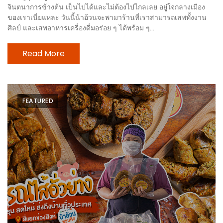
ทำไม
จินตนาการข้างต้น เป็นไปได้และไม่ต้องไปไกลเลย อยู่ใจกลางเมือง
เรา
ของเราเนี่ยแหละ วันนี้น้าอ้วนจะพามาร้านที่เราสามารถเสพทั้งงาน
ศิลป์ และเสพอาหารเครื่องดื่มอร่อย ๆ ได้พร้อม ๆ...
ไม่
ทำ
Read More
อาหาร
ทาน
เอง?
FEATURED
SHOP
TOP
10
รีวิว
ร้าน
อาหาร
ที่
เข้า