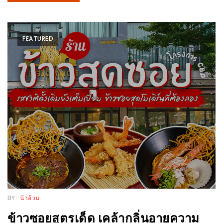
DISH
EVENT
FEATURED
ที่
ต้อง
ห้าม
พลาด
สำหรับ
ฤดู
หนาว
นี้
กับ
PING
FAI
FESTIVAL
BY
น้าอ้วน
2
ข้าวซอยสูตรเด็ด เคล้ากลิ่นอายความ