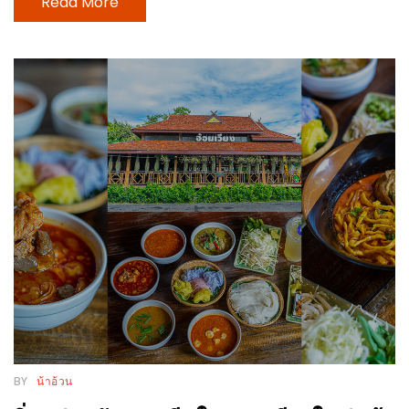
Read More
ส่วนลด
พิเศษ
ร้าน
อาหาร
ใน
เชียงใหม่
หนาว
นัก
ใช่
ไหม?
แวะ
ไป
ผิง
BY
น้าอ้วน
ไฟ