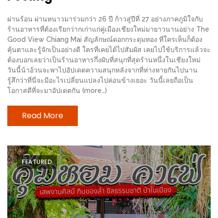
MAPS
ผ่านร้อน ผ่านหนาวมาร่วมกว่า 26 ปี ก้าวสู่ปีที่ 27 อย่างภาคภูมิใจกับ
MY
ร้านอาหารที่ต้องเรียกว่ากเก่าแก่คู่เมืองเชียงใหม่มายาวนานอย่าง The
Good View Chiang Mai สัญลักษณ์ดอกกระดุมทอง ที่ใครเห็นก็ต้อง
ACCOUNT
คุ้นตาและรู้จักเป็นอย่างดี ใครที่เคยได้ไปสัมผัส เคยไปใช้บริการแล้วจะ
ต้องบอกเลยว่าเป็นร้านอาหารกึ่งผับที่สนุกที่สุดร้านหนึ่งในเชียงใหม่
NEW
วันนี้น้าอ้วนจะพาไปอัปเดตความสนุกหลังจากที่ห่างหายกันไปนาน
FACEBOOK
รู้สึกว่าที่นี่จะมีอะไรเปลี่ยนแปลงไปค่อนข้างเยอะ วันนี้เลยถือเป็น
โอกาสดีที่จะมาอัปเดตกัน (more…)
TIMELINE
POLICY
Read More
OKTOBERFEST
ครั้ง
ที่
FEATURED
2
เทศกาล
เบียร์
ที่