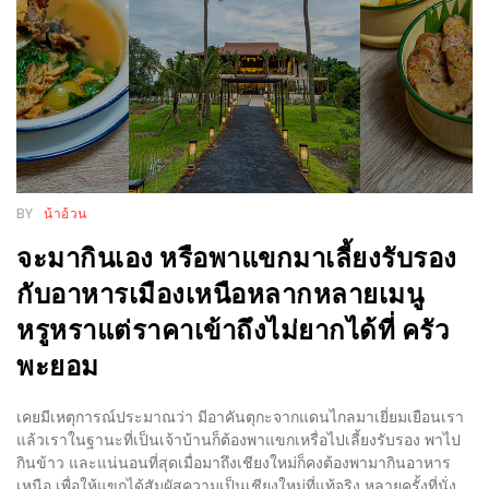
รับ
ประทาน
บุฟเฟ่ต์
ฟรี
ที่
LE
CRYSTAL
BY
น้าอ้วน
เชียงใหม่
จะมากินเอง หรือพาแขกมาเลี้ยงรับรอง
ฟรี
2
กับอาหารเมืองเหนือหลากหลายเมนู
ท่าน
หรูหราแต่ราคาเข้าถึงไม่ยากได้ที่ ครัว
พะยอม
ลุ้น
รับ
เคยมีเหตุการณ์ประมาณว่า มีอาคันตุกะจากแดนไกลมาเยี่ยมเยือนเรา
GIFT
แล้วเราในฐานะที่เป็นเจ้าบ้านก็ต้องพาแขกเหรื่อไปเลี้ยงรับรอง พาไป
VOUCHER
กินข้าว และแน่นอนที่สุดเมื่อมาถึงเชียงใหม่ก็คงต้องพามากินอาหาร
เหนือ เพื่อให้แขกได้สัมผัสความเป็นเชียงใหม่ที่แท้จริง หลายครั้งที่นั่ง