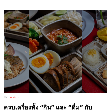
อั้น
กิน
ไม่
ยั้ง
หมู
กระทะ
&
ทะเล
เผา
เชียงใหม่
งบ
ไม่
บาน
ปลาย
BY
น้าอ้วน
ไม่
เกิน
ครบเครื่องทั้ง “กิน” และ “ดื่ม” กับ