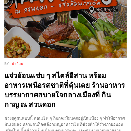
ร้าน
รวย
เสน่ห์
ของ
เชียงใหม่
ที่
ต้อง
ไป
BY
น้าอ้วน
ลอง
แจ่วฮ้อนแซ่บ ๆ สไตล์อีสาน พร้อม
16
อาหารเหนือรสชาติที่คุ้นเคย ร้านอาหาร
ร้าน
บรรยากาศสบายใจกลางเมืองที่ กิน
อร่อย
กาญ ณ สวนดอก
ที่
ต้อง
ช่วงฤดูฝนแบบนี้ ตอนเย็น ๆ ก็มักจะมีฝนตกอยู่เป็นเนือง ๆ ทำให้อากาศ
มา
มันเย็นลง หลายคนก็คงเลือกเมนูอาหารเย็นที่ช่วยทำให้ร่างกายอบอุ่น
เชียงใหม่ขึ้นชื่อว่าเป็นเมืองแห่งหมูกระทะ และชาบู หลากหลายร้าน