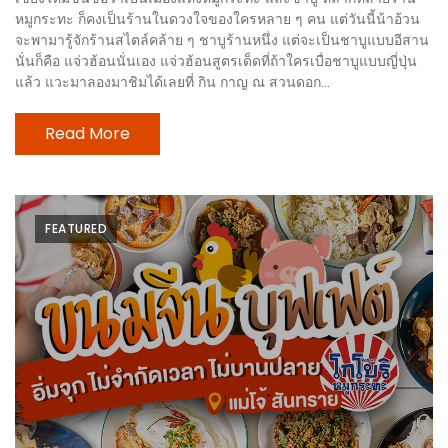
ลอง
หมูกระทะ ก็คงเป็นร้านในดวงใจของใครหลาย ๆ คน แต่วันนี้น้าอ้วน
ถนน
จะพามารู้จักร้านสไตล์คล้าย ๆ ชาบูร้านหนึ่ง แต่จะเป็นชาบูแบบอีสาน
คน
นั่นก็คือ แจ่วฮ้อนนั่นเอง แจ่วฮ้อนสูตรเด็ดที่ถ้าใครเบื่อชาบูแบบญี่ปุ่น
แล้ว แวะมาลองมาชิมได้เลยที่ กิน กาญ ณ สวนดอก...
เดิน
วัน
Read More
อาทิตย์
ท่าแพ
เชียงใหม่
FEATURED
CART
CHECKOUT
DRAFT
–
บาร์บีคิว
สาว