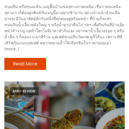
200
ขนมจีน หรือขนมเส้น เมนูพื้นบ้านของทางภาคเหนือ เชื่อว่าคนเหนือ
อย่างเราก็ต้องผูกพันธ์กับเมนูนี้มาอย่างช้านาน อย่างบ้านน้าอ้วนเนี่ย
บาท
อาจจะมีวันอาทิตย์สักวันหนึ่งที่ทุกคนอยู่พร้อมหน้า ที่บ้านก็จะทำ
ขนมจีนน้ำเงี้ยวหม้อใหญ่ ๆ หรือน้ำยาป่าตีนไก่ ฯลฯ เพื่อกินกันที่บ้านอิ่ม
ชี้
หนำสำราญ แต่ถ้าใครไม่มีเวลาทำกินเอง อยากหาน้ำเงี้ยวอร่อย ๆ หรือ
เบาะแส
น้ำอื่น ๆ ก็ลองแวะมาที่ร้าน บุฟเฟต์ขนมจีนวัดเกต ดูก็ได้นะ เพราะที่นี่
เสิร์ฟกันแบบบุฟเฟต์ หลากหลายน้ำให้เลือกชิมในราคาย่อมเยา
ความ
(more…)
อร่อย
Read More
ตาม
รอย
น้า
อ้วน
MINI-REVIEW
ชวน
หิว
ติดต่อ