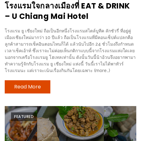
300
โรงแรมใจกลางเมืองที่ EAT & DRINK
บาท
– U Chiang Mai Hotel
เกี่ยว
โรงแรม ยู เชียงใหม่ ถือเป็นอีกหนึ่งโรงแรมสไตล์บูทีค ลักชัวรี่ ที่อยู่คู่
กับ
เมืองเชียงใหม่มากว่า 10 ปีแล้ว ถือเป็นโรงแรมที่มีคอนเซ็ปต์แปลกคือ
เว็บ
ลูกค้าสามารถเช็คอินตอนไหนก็ได้ แล้วนับไปอีก 24 ชั่วโมงถึงกำหนด
เวลาเช็คเอ้าท์ ซึ่งเราจะไม่ค่อยเห็นกติกาแบบนี้จากโรงแรมแห่งใดเลย
น้า
นอกจากเครือโรงแรมยู โฮเทลเท่านั้น ดังนั้นวันนี้น้าอ้วนจึงอยากพามา
อ้วน
ทำความรู้จักกับโรงแรม ยู เชียงใหม่ แห่งนี้ วันนี้เราไม่ได้พาทัวร์
ชวน
โรงแรมนะ แต่เราจะเน้นเรื่องกินกันโดยเฉพาะ (more…)
หิว
Read More
เจ้าของ
ร้าน
แนะนำ
FEATURED
ร้าน
เพื่อน