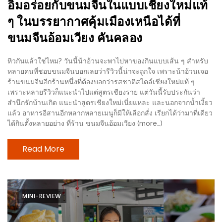
อุ่นๆ
อิ่มอร่อยกับขนมจีนในแบบเชียงใหม่แท้
ปิ้ง
ๆ ในบรรยากาศคุ้มเมืองเหนือได้ที่
มาร์ช
ขนมจีนอ้อมเวียง คันคลอง
เมล
โล่
หิวกันแล้วใช่ไหม? วันนี้น้าอ้วนจะพาไปหาของกินแบบเส้น ๆ สำหรับ
พร้อม
หลายคนที่ชอบขนมจีนบอกเลยว่ารีวิวนี้น่าจะถูกใจ เพราะน้าอ้วนเจอ
ร้านขนมจีนอีกร้านหนึ่งที่ต้องบอกว่ารสชาติสไตล์เชียงใหม่แท้ ๆ
ชิม
เพราะหลายรีวิวก็แนะนำไปแต่สูตรเชียงราย แต่วันนี้รับประกันว่า
และ
สำนึกรักบ้านเกิด แนะนำสูตรเชียงใหม่เนี่ยแหละ และนอกจากน้ำเงี้ยว
ช้อป
แล้ว อาหารอีสานอีกหลากหลายเมนูก็มีให้เลือกสั่ง เรียกได้ว่ามาที่เดียว
ได้กินตั้งหลายอย่าง ที่ร้าน ขนมจีนอ้อมเวียง (more…)
ที่
เดียว
Read More
ครบ
ที่
งาน
LEO
MINI-REVIEW
PRESENTS