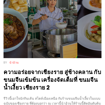
PINGFAI
FESTIVAL
3
อาหาร
ญี่ปุ่น
ระดับ
พรีเมียม
พร้อม
สุ
BY
น้าอ้วน
กี้
เนื้อ
ความอร่อยจากเชียงราย สู่ช้างคลาน กับ
หมู
ขนมจีนเข้มข้น เครื่องจัดเต็มที่ ขนมจีน
ดำ
น้ำเงี้ยว เชียงราย 2
คู
โร
รีวิวนี้เอาใจนักกินเส้น สไตล์เมืองเหนือ กับร้านขนมจีนน้ำเงี้ยวในแบบ
บูต
ฉบับของเชียงราย ที่ต้องบอกว่า ณ เวลานี้น้าอ้วนให้ร้านนี้ติดอันดับต้น