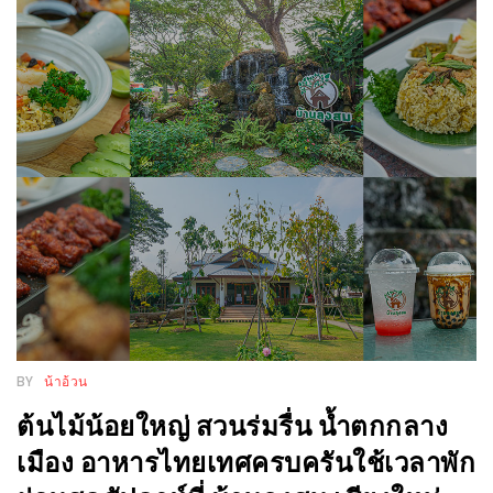
แห่ง
ชาติ
2557
ร้าน
หมู
กระทะ
ทั่ว
เชียงใหม่
TOP30
ราคา
ไม่
เกิน
BY
น้าอ้วน
200
ต้นไม้น้อยใหญ่ สวนร่มรื่น น้ำตกกลาง
บาท
เมือง อาหารไทยเทศครบครันใช้เวลาพัก
รีวิว