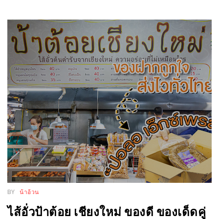
หิว
ข้าว
อะไร
เอ่ย
อร่อย
ที่สุด?
งาน
แฟร์
เรื่อง
บ้าน
ที่
ทุก
คน
BY
น้าอ้วน
ต้อง
ไส้อั่วป้าต้อย เชียงใหม่ ของดี ของเด็ดคู่