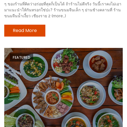
ๆ ของร้านที่คิดว่าอร่อยที่สุดก็เป็นได้ ถ้าร้านไม่ดีจริง วันนี้เราคงไม่เอา
ะ
มาแนะนำให้กันหรอกใช่ป่ะ? ร้านขนมจีนเล็ก ๆ ย่านช้างคลานที่ ร้าน
สุด
ขนมจีนน้ำเงี้ยว เชียงราย 2 (more…)
เด็ด
ที่
Read More
AIKO
(THE
UP,
FEATURED
RAMA
3)
อาหาร
โดน
ใจ
ภาพ
ใส
ปิ๊