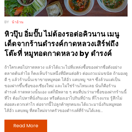
งด้วย
HUAWEI
G7
BY
น้าอ้วน
PLUS
หิวปุ๊บ อิ่มปั๊บ ไม่ต้องรอต่อคิวนาน เมนู
สมา
เด็ดจากร้านดำรงค์กาดหลวงเสิร์ฟถึง
ร์ท
โต๊ะที่ หมูทอดกาดหลวง by ดำรงค์
โฟน
ที่
ถ้าใครเคยไปกาดหลวง แล้วได้แวะไปที่แหล่งซื้อของฝากชื่อดังอย่าง
เอาใจ
ตลาดต้นลำไย ก็คงเห็นร้านหนึ่งที่มีคนต่อคิว ต่อแถวแน่นขนัด ถ้ามองดู
ขา
ดี ๆ แล้วร้านนั้นเขาขายหมูทอด ไส้อั่ว แคบหมู ฯลฯ ซึ่งล้วนแต่เป็น
ของฝากขึ้นชื่อของเชียงใหม่ และไม่ใช่ร้านไหนเลย นั่นก็คือร้าน
กิน
ดำรงค์ กาดหลวงนั้นเอง แต่ก็มีหลาย ๆ คนที่บ่นว่ามาซื้อของฝากร้านนี้
โดย
ทีไร ต้องไปหาที่นั่งกินเอง หรือต้องเอาไปกินที่บ้าน ที่โรงแรม รู้สึกไม่
เฉพาะ
ค่อยสะดวกเท่าไร ต่อจากนี้ไปลูกค้าทุกคนจะได้แวะมานั่งกินหมูทอด
ไส้อั่ว แคบหมู ที่สดใหม่จากครัวของดำรงค์ที่ร้านได้เลย...
อิ่ม
Read More
ไม่