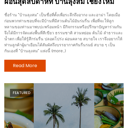
ผ่อนสุดสัปดาห์ที่ บ้านลุงสม เชียงใหม่
ดี
กับ
ชื่อร้าน "บ้านลุงสม" เป็นชื่อที่ตั้งเพื่อระลึกถึงอากง และอาม่า โดยเมื่อ
ก่อนพวกท่านชอบที่จะมีบ้านที่มีสวนต้นไม้อันร่มรื่น เพื่อที่จะให้ลูก
วงใน
หลานของท่านมาพบปะพร้อมหน้า มีกิจกรรมหรือปรึกษาปัญหาร่วมกัน
แจก
จึงได้มีการจัดแต่งพื้นที่สีเขียว ธรรมชาติ สวนหย่อม ต้นไม้ ลำธารและ
ฟรี
น้ำตก เพื่อให้รู้สึกร่มรื่น ปลอดโปร่ง ผ่อนคลาย สบายใจ เราจึงอยากให้
ท่านลูกค้าผู้มาเยือนได้สัมผัสถึงบรรยากาศกันรื่นรมย์ สบาย ๆ เป็น
LINE
กันเองที่ "บ้านลุงสม" แห่งนี้ (more…)
GIFTCODE!
Read More
ลายแทง
ความ
อร่อย
ทั่ว
FEATURED
เชียงใหม่
ลุ้น
บัตร