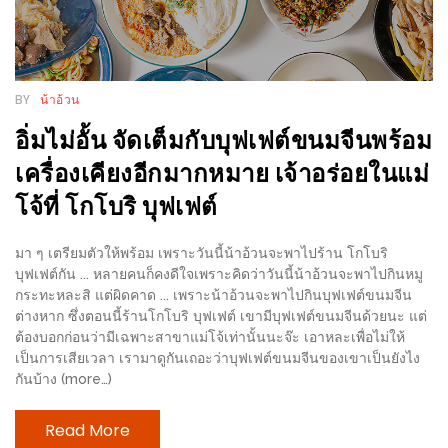
เหนือ
กับ
สลัด
หนุ่ม
BY
น้าอ้วน
บ้านนา
อิ่มไม่อั้น จัดเต็มกับบุฟเฟต์ขนมจีนพร้อม
เมนู
เครื่องเคียงอีกมากหมาย เจ้าอร่อยในแม่
เด็ด
โจ้ที่ โกโบริ บุฟเฟต์
จาก
ANNA
มา ๆ เตรียมตัวให้พร้อม เพราะวันนี้น้าอ้วนจะพาไปร้าน โกโบริ
FARM
บุฟเฟต์กัน ... หลายคนก็คงดีใจเพราะคิดว่าวันนี้น้าอ้วนจะพาไปกินหมู
ที่
กระทะหละสิ แต่ผิดคาด ... เพราะน้าอ้วนจะพาไปกินบุฟเฟต์ขนมจีน
เอาชนะ
ต่างหาก ซึ่งตอนนี้ร้านโกโบริ บุฟเฟต์ เขามีบุฟเฟต์ขนมจีนด้วยนะ แต่
ต้องบอกก่อนว่ามีเฉพาะสาขาแม่โจ้เท่านั้นนะจ๊ะ เอาหละเพื่อไม่ให้
ใจ
เป็นการเสียเวลา เรามาดูกันเถอะว่าบุฟเฟต์ขนมจีนของเขาเป็นยังไง
กรรมการ
กันบ้าง (more…)
จาก
THE
Read More