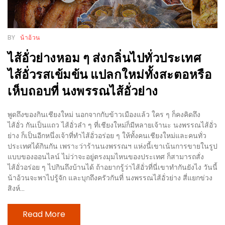
ชม
มาก
BY
น้าอ้วน
ที่สุด
ประจำ
ไส้อั่วย่างหอม ๆ ส่งกลิ่นไปทั่วประเทศ
ปี
ไส้อั่วรสเข้มข้น แปลกใหม่ทั้งสะตอหรือ
2557
เห็บถอบที่ นงพรรณไส้อั่วย่าง
กิจกรรม
พูดถึงของกินเชียงใหม่ นอกจากกับข้าวเมืองแล้ว ใคร ๆ ก็คงคิดถึง
ชิง
ไส้อั่ว กันเป็นแถว ไส้อั่วลำ ๆ ที่เชียงใหม่ก็มีหลายเจ้านะ นงพรรณไส้อั่ว
รางวัล
ย่าง ก็เป็นอีกหนึ่งเจ้าที่ทำไส้อั่วอร่อย ๆ ให้ทั้งคนเชียงใหม่และคนทั่ว
ประเทศได้กินกัน เพราะว่าร้านนงพรรณฯ แห่งนี้เขาเน้นการขายในรูป
กับ
แบบของออนไลน์ ไม่ว่าจะอยู่ตรงมุมไหนของประเทศ ก็สามารถสั่ง
สมาชิก
ไส้อั่วอร่อย ๆ ไปกินถึงบ้านได้ ถ้าอยากรู้ว่าไส้อั่วที่นี่เขาทำกันยังไง วันนี้
ENEWS
น้าอ้วนจะพาไปรู้จัก และบุกถึงครัวกันที่ นงพรรณไส้อั่วย่าง สี่แยกข่วง
สิงห์...
น้า
อ้วน
Read More
ชวน