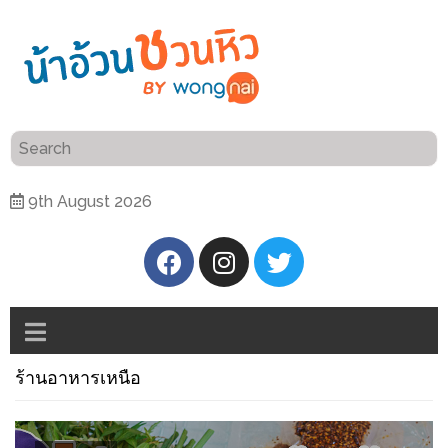
ร้าน
“เป็น
อาหาร
แสน”
แนะนำ
[PR]
9th August 2026
อิ่ม
เลือก
ร้าน
รับ
อาหาร
โชค
ที่
ที่
ต้องการ
โรงแรม
ศิริ
ร้านอาหารเหนือ
ติดต่อ
ปัน
น้า
นาฯ
อ้วน
เชียงใหม่