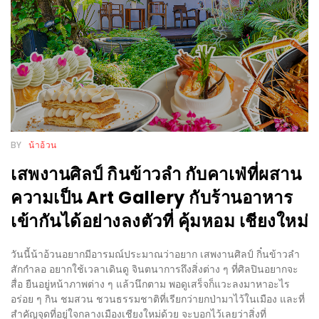
ใหญ่
ที่สุด
ใน
โลก
กับ
โรง
แรม
BY
น้าอ้วน
ฮอ
ลิ
เสพงานศิลป์ กินข้าวลำ กับคาเฟ่ที่ผสาน
เดย์
ความเป็น Art Gallery กับร้านอาหาร
อินน์
เข้ากันได้อย่างลงตัวที่ คุ้มหอม เชียงใหม่
เชียงใหม่
วันนี้น้าอ้วนอยากมีอารมณ์ประมาณว่าอยาก เสพงานศิลป์ กิ๋นข้าวลำ
PANDA
สักกำลอ อยากใช้เวลาเดินดู จินตนาการถึงสิ่งต่าง ๆ ที่ศิลปินอยากจะ
TIME
สื่อ ยืนอยู่หน้าภาพต่าง ๆ แล้วนึกตาม พอดูเสร็จก็แวะลงมาหาอะไร
อร่อย ๆ กิน ชมสวน ชวนธรรมชาติที่เรียกว่ายกป่ามาไว้ในเมือง และที่
:
สำคัญจุดที่อยู่ใจกลางเมืองเชียงใหม่ด้วย จะบอกไว้เลยว่าสิ่งที่