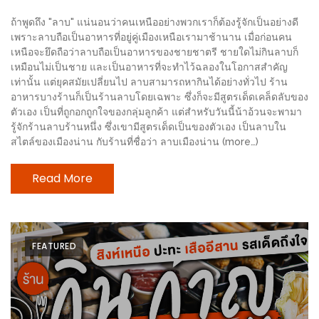
ช้อป
ถ้าพูดถึง "ลาบ" แน่นอนว่าคนเหนืออย่างพวกเราก็ต้องรู้จักเป็นอย่างดี
ชิ
เพราะลาบถือเป็นอาหารที่อยู่คู่เมืองเหนือเรามาช้านาน เมื่อก่อนคน
ลล์
เหนือจะยึดถือว่าลาบถือเป็นอาหารของชายชาตรี ชายใดไม่กินลาบก็
เหมือนไม่เป็นชาย และเป็นอาหารที่จะทำไว้ฉลองในโอกาสสำคัญ
ชิม
เท่านั้น แต่ยุคสมัยเปลี่ยนไป ลาบสามารถหากินได้อย่างทั่วไป ร้าน
ที่
อาหารบางร้านก็เป็นร้านลาบโดยเฉพาะ ซึ่งก็จะมีสูตรเด็ดเคล็ดลับของ
HIMMA
ตัวเอง เป็นที่ถูกอกถูกใจของกลุ่มลูกค้า แต่สำหรับวันนี้น้าอ้วนจะพามา
รู้จักร้านลาบร้านหนึ่ง ซึ่งเขามีสูตรเด็ดเป็นของตัวเอง เป็นลาบใน
MARKET
สไตล์ของเมืองน่าน กับร้านที่ชื่อว่า ลาบเมืองน่าน (more…)
FESTIVAL
Read More
10
ร้าน
พ่อ
ค้า
FEATURED
แซ่บ
แม่ค้า
สวย