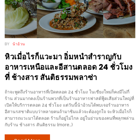
เด็ด
สำหรับ
คุณ
แม่
ที่รัก
BY
น้าอ้วน
2560
หิวเมื่อไรก็แวะมา อิ่มหนำสำราญกับ
อาหารเหนือและอีสานตลอด 24 ชั่วโมง
สบาย
ใจ๋…
ที่ ช้างสาร สันติธรรมพลาซ่า
สไตล์
นิมมาน
ถ้าจะพูดถึงร้านอาหารที่เปิดตลอด 24 ชั่วโมง ในเชียงใหม่ก็คงมีไม่กี่
ร้าน ส่วนมากคงเป็นร้านพวกที่เป็นร้านอาหารฟาสต์ฟู๊ดเสียส่วนใหญ่ที่
(ดี
เปิดให้บริการตลอด 24 ชั่วโมง แต่วันนี้น้าอ้วนได้พบเจอร้านอาหาร
คอน
อีสานรสชาติแบบว่าหลายคนถ้ามาชิมแล้วจะต้องถูกใจ จะหิวเมื่อไรก็
โด
สามารถแวะมาได้ตลอด ร้านก็อยู่ไม่ไกล อยู่ในย่านของคนที่พลุกพล่าน
กับร้าน ช้างสาร สันติธรรม (more…)
นิม)
เชียงใหม่