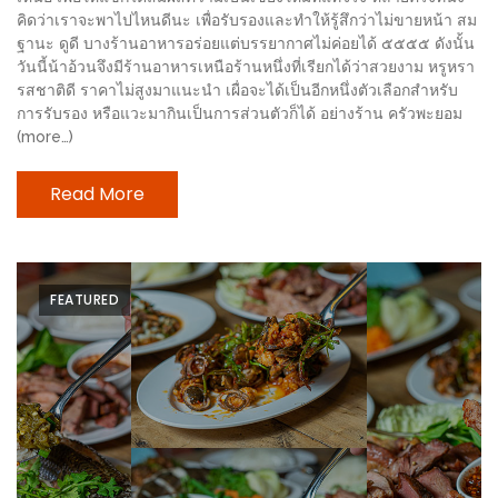
รับ
คิดว่าเราจะพาไปไหนดีนะ เพื่อรับรองและทำให้รู้สึกว่าไม่ขายหน้า สม
ประทาน
ฐานะ ดูดี บางร้านอาหารอร่อยแต่บรรยากาศไม่ค่อยได้ ๕๕๕๕ ดังนั้น
อาหาร
วันนี้น้าอ้วนจึงมีร้านอาหารเหนือร้านหนึ่งที่เรียกได้ว่าสวยงาม หรูหรา
รสชาติดี ราคาไม่สูงมาแนะนำ เผื่อจะได้เป็นอีกหนึ่งตัวเลือกสำหรับ
มูลค่า
การรับรอง หรือแวะมากินเป็นการส่วนตัวก็ได้ อย่างร้าน ครัวพะยอม
1,000
(more…)
บาท
ฟรี
Read More
3
รางวัล
FEATURED
วัน
แม่
สุด
พิเศษ
โปร
โม
ชั่น