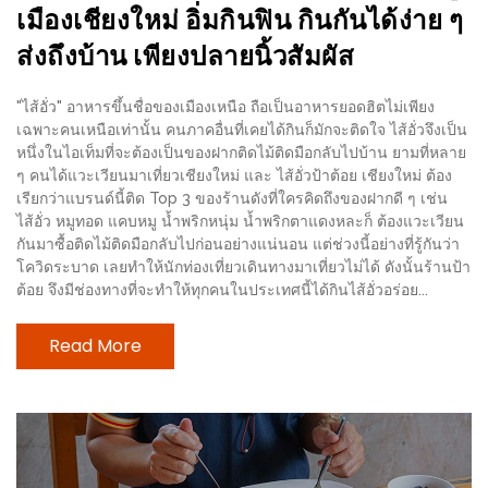
มา
เมืองเชียงใหม่ อิ่มกินฟิน กินกันได้ง่าย ๆ
พบ
ส่งถึงบ้าน เพียงปลายนิ้วสัมผัส
สินค้า
เรื่อง
"ไส้อั่ว" อาหารขึ้นชื่อของเมืองเหนือ ถือเป็นอาหารยอดฮิตไม่เพียง
บ้าน
เฉพาะคนเหนือเท่านั้น คนภาคอื่นที่เคยได้กินก็มักจะติดใจ ไส้อั่วจึงเป็น
คุ้ม
หนึ่งในไอเท็มที่จะต้องเป็นของฝากติดไม้ติดมือกลับไปบ้าน ยามที่หลาย
ๆ คนได้แวะเวียนมาเที่ยวเชียงใหม่ และ ไส้อั่วป้าต้อย เชียงใหม่ ต้อง
ครบ
เรียกว่าแบรนด์นี้ติด Top 3 ของร้านดังที่ใครคิดถึงของฝากดี ๆ เช่น
จบ
ไส้อั่ว หมูทอด แคบหมู น้ำพริกหนุ่ม น้ำพริกตาแดงหละก็ ต้องแวะเวียน
ที่
กันมาซื้อติดไม้ติดมือกลับไปก่อนอย่างแน่นอน แต่ช่วงนี้อย่างที่รู้กันว่า
โควิดระบาด เลยทำให้นักท่องเที่ยวเดินทางมาเที่ยวไม่ได้ ดังนั้นร้านป้า
เดียว
ต้อย จึงมีช่องทางที่จะทำให้ทุกคนในประเทศนี้ได้กินไส้อั่วอร่อย...
HOMEPRO
FAIR
Read More
2017
เชียงใหม่
จัด
เต็ม