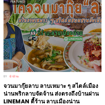
FEATURED
WONGNAI.COM
#มา
เดิน
นโยบาย
เล่น
ความ
กัน
เป็น
มั้ย
ส่วน
ใน
ตัว
ฐานะ
อะไร
ก็ได้
…
งาน
BY
น้าอ้วน
เดียว
จวนมากุ๊ยลาบ ลาบเหมาะ ๆ สไตล์เมือง
ที่
น่านพริกลาบจัดจ้าน ส่งตรงถึงบ้านผ่าน
ครบ
LINEMAN ตี้ร้าน ลาบเมืองน่าน
ครั้ง