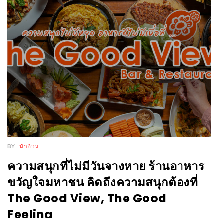
งาน
เดียว
ทั้ง
ช้อป
กิน
เที่ยว
พร้อม
โปร
โม
ชั่น
สำหรับ
BY
น้าอ้วน
คน
ความสนุกที่ไม่มีวันจางหาย ร้านอาหาร
รัก
ขวัญใจมหาชน คิดถึงความสนุกต้องที่
บ้าน
The Good View, The Good
มากมาย
Feeling