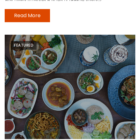
นโยบาย
Read More
ความ
เป็น
ส่วน
ตัว
FEATURED
ประกาศ
ผล
ผู้
โชค
ดี
กับ
น้า
อ้วน
ครั้ง
ที่