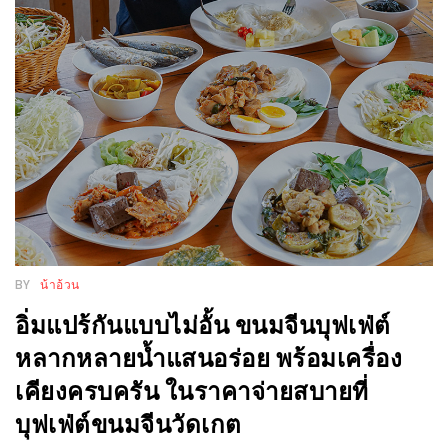
กับ
แผนที่
ร้าน
หมู
กระทะ
ทั่ว
เชียงใหม่
งบ
ไม่
บาน
BY
น้าอ้วน
ปลาย
อิ่มแปร้กันแบบไม่อั้น ขนมจีนบุฟเฟ่ต์
อิ่ม
หลากหลายน้ำแสนอร่อย พร้อมเครื่อง
ชิ
เคียงครบครัน ในราคาจ่ายสบายที่
ลล์
ไม่
บุฟเฟ่ต์ขนมจีนวัดเกต
เกิน