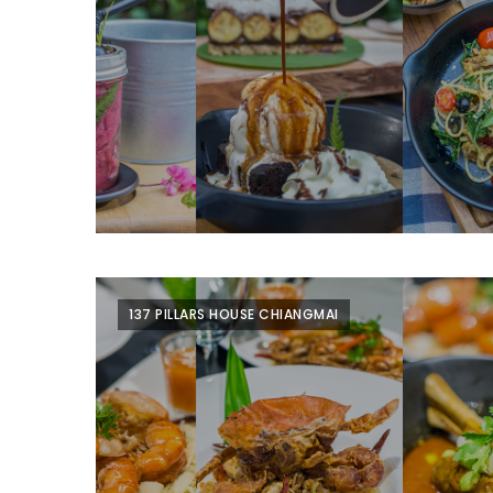
เหนือ
กับ
สลัด
หนุ่ม
บ้านนา
เมนู
เด็ด
จาก
ANNA
FARM
ที่
137 PILLARS HOUSE CHIANGMAI
เอาชนะ
ใจ
กรรมการ
จาก
THE