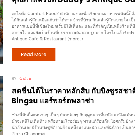
อะไรคือ Comfort Food? คำนิยามของชื่อเรียกของอาหารชนิดนี้ก็คือ เมน
ได้กินแล้วรู้สึกเหมือนกับว่าได้ทานข้าวที่บ้าน กินแล้วรู้สึกสบายใจ 
อาหารแบบนี้ที่เชียงใหม่ก็เริ่มมีให้เห็นละ และที่สำคัญเป็นหนึ่งร้านท
สบายใจ แถมยังเป็นร้านที่บรรยากาศน่าถ่ายรูปมาก ใครไปแล้วรับประก
Antique Cafe & Restaurant (more…)
Read More
BY
น้าอ้วน
สดชื่นได้ในราคาหลักสิบ กับบิงซูรสชา
Bingsu แอร์พอร์ตพลาซ่า
ช่วงนี้มันก็จะหนาวๆ เย็นๆ กันหน่อยๆ กับฤดูหนาวที่มาถึง แต่ถึงแม้ห
มักจะหนีไปเดินห้าง หรือหาอะไรอร่อยๆ ทานแก้ร้อนกัน ไอศกรีมบ้าง บิ
น้าอ้วนเลยมีร้านบิงซูที่ดีงามร้านหนึ่งมาแนะนำ และที่นี่ถือว่าเป็
Plaza Chiangmai...