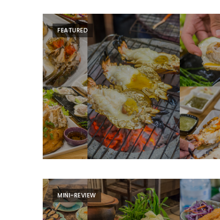
–
ช็อป
ฟิน
FEATURED
กิน
เพลิน
HFG
E-
NEWS
GAME
(SABAI
SEAFOOD)
HOMEPRO
FAIR
MINI-REVIEW
2017
เชียงใหม่