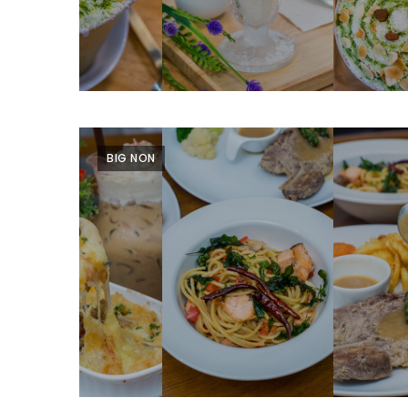
ร้าน
รวย
เสน่ห์
ของ
เชียงใหม่
ที่
ต้อง
BIG NON
ไป
ลอง
16
ร้าน
อร่อย
ที่
ต้อง
มา