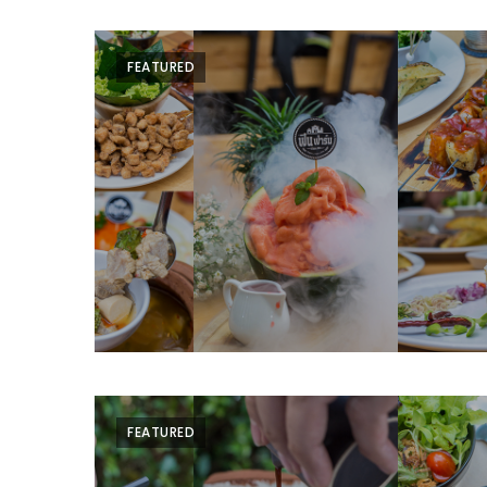
ลอง
ถนน
คน
FEATURED
เดิน
วัน
อาทิตย์
ท่าแพ
เชียงใหม่
CART
CHECKOUT
DRAFT
–
บาร์บีคิว
FEATURED
สาว