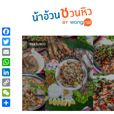
ร้าน
“เป็น
อาหาร
แสน”
Facebook
แนะนำ
FEATURED
[PR]
Twitter
อิ่ม
เลือก
Email
ร้าน
รับ
อาหาร
โชค
WhatsApp
ที่
ที่
LinkedIn
ต้องการ
โรงแรม
Copy
ศิริ
ติดต่อ
ปัน
Link
WeChat
น้า
นาฯ
อ้วน
Share
เชียงใหม่