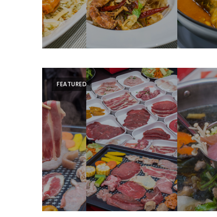
DISH
EVENT
ที่
ต้อง
ห้าม
พลาด
FEATURED
สำหรับ
ฤดู
หนาว
นี้
กับ
PING
FAI
FESTIVAL
2