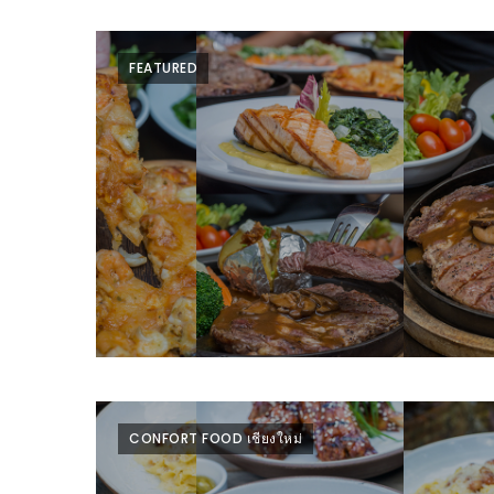
WONGNAI.COM
#มา
FEATURED
เดิน
นโยบาย
เล่น
ความ
กัน
เป็น
มั้ย
ส่วน
ใน
ตัว
ฐานะ
อะไร
ก็ได้
…
งาน
เดียว
ที่
CONFORT FOOD เชียงใหม่
ครบ
ครั้ง