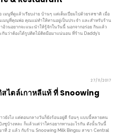
ูที่ดูแล้วเรียบง่าย บ้านๆ แต่เต็มเปี่ยมไปด้วยรสชาติ เมื่อ
เป็นเมนูที่คุณพ่อ คุณแม่ทำให้ทานอยู่เป็นประจำ และสำหรับร้าน
ี่น้าอ้วนอยากจะแนะนำให้รู้จักในวันนี้ นอกจากอร่อย กินแล้ว
ันว่าต้องได้รูปติดไม้ติดมือมาแน่นอน ที่ร้าน Daddy’s
27/11/2017
ติสไตล์เกาหลีแท้ ที่ Snoowing
นาวยังไง แต่ตอนกลางวันก็ยังร้อนอยู่ดี ร้อนๆ แบบนี้หลายคน
งซูบ้างหละ ก็แล้วแต่ว่าใครอยากทานอะไรกัน ดังนั้นวันนี้
นสาขาที่ 2 แล้ว กับร้าน Snoowing Milk Bingsu สาขา Central